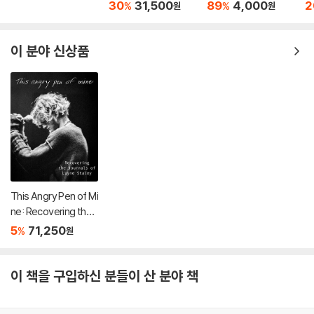
mu
30
31,500
89
4,000
2
%
%
원
원
이 분야 신상품
This Angry Pen of Mi
ne: Recovering the J
ournals of Layne Sta
5
71,250
%
원
ley
이 책을 구입하신 분들이 산 분야 책