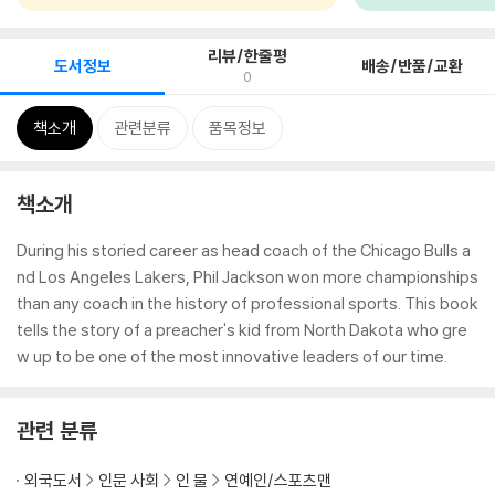
리뷰/한줄평
도서정보
배송/반품/교환
0
책소개
관련분류
품목정보
책소개
During his storied career as head coach of the Chicago Bulls a
nd Los Angeles Lakers, Phil Jackson won more championships
than any coach in the history of professional sports. This book
tells the story of a preacher's kid from North Dakota who gre
w up to be one of the most innovative leaders of our time.
관련 분류
외국도서
인문 사회
인 물
연예인/스포츠맨