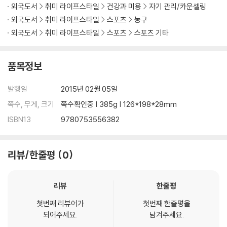
외국도서
취미 라이프스타일
건강과 미용
자기 관리/카운셀링
외국도서
취미 라이프스타일
스포츠
농구
외국도서
취미 라이프스타일
스포츠
스포츠 기타
품목정보
발행일
2015년 02월 05일
쪽수, 무게, 크기
쪽수확인중 | 385g | 126*198*28mm
ISBN13
9780753556382
리뷰/한줄평
0
리뷰
한줄평
첫번째 리뷰어가
첫번째 한줄평을
되어주세요.
남겨주세요.