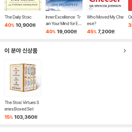
The Daily Stoic
Inner Excellence: Tr
Who Moved My Che
Ou
ain Your Mind for Ext
ese?
40
10,900
3
%
원
raordinary Performa
40
19,000
45
7,200
%
%
원
원
nce and the Best Po
ssible Life
이 분야 신상품
The Stoic Virtues S
eries Boxed Set
15
103,360
%
원