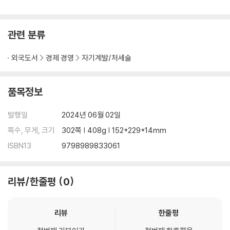
관련 분류
외국도서
경제 경영
자기계발/처세술
품목정보
발행일
2024년 06월 02일
쪽수, 무게, 크기
302쪽 | 408g | 152*229*14mm
ISBN13
9798989833061
리뷰/한줄평
0
리뷰
한줄평