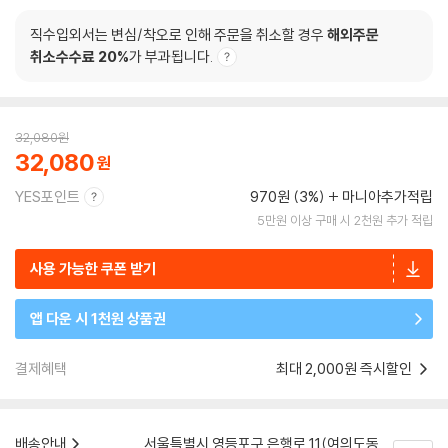
직수입외서는 변심/착오로 인해 주문을 취소할 경우
해외주문
취소수수료 20%
가 부과됩니다.
32,080
원
32,080
YES포인트
970원 (3%)
마니아추가적립
5만원 이상 구매 시 2천원 추가 적립
사용 가능한 쿠폰 받기
앱 다운 시 1천원 상품권
결제혜택
최대 2,000원 즉시할인
배송안내
서울특별시 영등포구 은행로 11(여의도동,