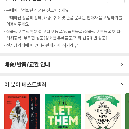
것을 기억하자. 인정받고 싶은 욕구는 인정을 받아야 끝이 난다. 외부적인
구매에 부적합한 상품은 신고해주세요.
조건이나 성취가 아닌 내 존재가 가진 것들을 나 스스로 충분히 인정해주
구매하신 상품의 상태, 배송, 취소 및 반품 문의는 판매자 묻고 답하기를
자. 내 손에 들려 있는 보석의 아름다움을 발견하며, 지금 이 순간 내가 이
이용해주세요.
미 ‘멋진 존재’라는 것을 즐겨보자. 외부적으로는 아무것도 없는데도 존재
상품정보 부정확(카테고리 오등록/상품오등록/상품정보 오등록/기타
자체에 집중하며 자신감에 충만한 사람은 그 누구보다 빛날 수밖에 없다.
허위등록) 부적합 상품(청소년 유해물품/기타 법규위반 상품)
--- p.303
전자상거래에 어긋나는 판매사례: 직거래 유도
배송/반품/교환 안내
이 분야 베스트셀러