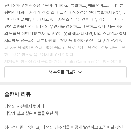
단어조차 낯선 창조성은 뭔가 거대하고, 특별하고, 예술적이고…. 아무튼
04 문제를 발견해야 창조가 시작된다 195
평범한 나와는 거리가 먼 것 같다. 그러나 창조성은 전혀 특별하지 않은, 누
창조성을 깨우는 과제 200
구나 태어날 때부터 가지고 있는 자연스러운 본성이다. 우리는 누구나 내
면의 끌림을 따라 자기만의 무언가를 경험하고 표현하고 싶다. 지금 자신
5주 창조를 시작하지 못하는 두려움 넘어가기
의 모습을 한번 살펴보자. 입고 있는 옷의 색과 디자인, 머리 스타일과 액세
01 유일하게 확실한 것은 불확실함뿐 206
서리에도 남들과는 다른 나만의 무언가를 표현하고 싶은 욕구가 담겨 있
02 창조의 여정은 실패의 향연 212
다. 사진을 찍어 인스타그램에 올리고, 블로그에 글을 쓰는 것도 나를 표현
03 모든 장애물은 수치심에서 비롯된다 220
하고 싶은 창조적 욕구에서 비롯된 것이다.
04 두려움은 사라지지 않는다 226
세계적인 창조성 강사 줄리아 카메론(Julia Cameron)은 “창조성은 피
창조성을 깨우는 과제 231
같은 것”이라고 표현했다. 그는 “피가 당신의 몸 안에 흐르고 있지만, 당신
책 속으로 더보기
이 만들어낸 것은 아니듯이, 창조성도 당신의 정신 속에 존재하지만 당신
6주 창조 과정을 지속하는 힘 만들기
이 만들어야 하는 것은 아니다”라고 말한다. 창조성은 노력하고 계발하지
01 시작은 원래 어렵다 241
않아도 우리 안에 언제나 흐르고 있다. 그러니 창조성은 예술가나 과학자
02 최악은 시작도 못하는 것 250
출판사 리뷰
들에게만 있는 특별한 능력이 아니다.
03 창조 과정의 핵심 원동력, 몰입 257
--- p.20
04 나는 미약하나 ‘우리’는 강하다 263
타인의 시선에서 벗어나
창조성을 깨우는 과제 268
나답게 살고 싶은 이들을 위한 책
어른이 되어도 삶을 놀이하듯 산다는 것은 마냥 즐겁게 산다는 뜻이 아니
다. 도전과 실패가 두려운데도 창조성이 안내하는 모험의 길을 명랑하게
7주 창조 과정에 찾아오는 위기와 좌절에 대처하기
창조성이란 무엇이고, 내 안의 창조성을 어떻게 발견하고 끄집어낼 것인