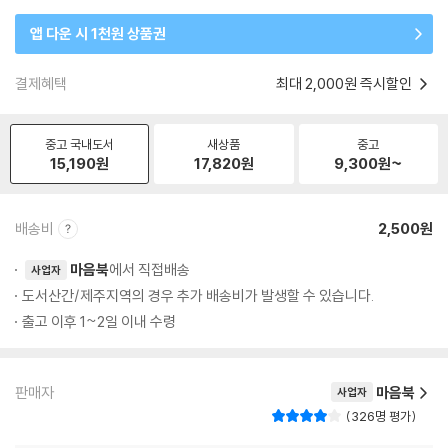
앱 다운 시 1천원 상품권
결제혜택
최대 2,000원 즉시할인
중고 국내도서
새상품
중고
15,190
원
17,820
원
9,300
원~
배송비
2,500원
마음북
에서 직접배송
사업자
도서산간/제주지역의 경우 추가 배송비가 발생할 수 있습니다.
출고 이후 1~2일 이내 수령
판매자
마음북
사업자
326명 평가