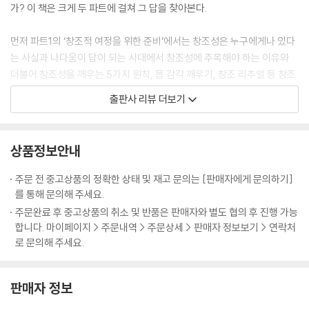
걸어가겠다고 용기를 내는 것이다. 고난을 겪으면서도 현실에 매몰되어 심
01 결과는 내 몫이 아니다 277
가? 이 책은 크게 두 파트에 걸쳐 그 답을 찾아본다.
각해지지 않겠노라 다짐하는 것이다. 모두가 성공을 좇아 열심히 달리는
02 창조성은 후원이 필요하다 285
세상에서 완고하게 나만의 행복에 집중하며 느긋하게 걸어가기를 선택하
03 토끼의 두뇌와 거북이의 마음 292
먼저 파트1의 ‘창조적 여정을 위한 준비’에서는 창조성은 누구에게나 있다
는 것이다. 그래서 어른의 놀이는 아이처럼 저절로 되지 않는다. 놀이가 될
04 언제 어디서든 빛날 수 있는 비결 300
는 사실과 나다움이 답이 되는 시대에서 창조성에 주목해야 하는 이유와
수 없는 고단하고 힘든 삶을 놀이의 재료로 삼아 즐거움과 기쁨으로 변형
창조성을 깨우는 과제 304
더불어 창조성을 깨우는 5가지 원칙, 몸 감각 깨우기, 창조 리추얼 등 창조
시키기로 의도적으로 노력하는 것이다.
성을 깨우는 구체적인 훈련에 대해 알아본다.
출판사 리뷰 더보기
나는 어떻게 하면 내 일과 일상이 놀이가 될 수 있을지 매일 치열하게 고민
8주 계속해서 창조적인 삶을 살아가기
한다. 삶이 무겁고 정체된 느낌이 들 때면 내 일상에 놀이의 다섯 요소 중
01 창조에 완성은 없다 312
파트2 ‘창조성을 깨우는 8주간의 여정’에서는 독자들이 직접 실천해볼 수
무엇이 빠졌는지부터 점검해본다. 빠진 요소를 찾아내서 다시 놀이에 집중
02 가볍게, 명랑하게, 우아하게 319
있도록 워크북 형태로 8주에 걸친 창조성 프로그램을 안내한다. 1주 차에
상품정보안내
하면 무겁게 정체되었던 에너지가 풀리기 시작한다. 내 삶을 놀이로 바꾸
03 나의 창조성에서 우리의 창조성으로 324
는 창조성이 꽃필 수 있는 환경을 조성하는 방법, 2주 차에는 창조성이 자
려는 노력은 그 어떤 수행보다 강력하게 나를 성장시켰다. 놀기 위해 노력
창조성을 깨우는 과제 331
라날 수 있는 내면의 환경을 점검하기, 3주 차에는 창조적인 욕구를 깨워
주문 전 중고상품의 정확한 상태 및 재고 문의는 [판매자에게 문의하기]
하면서 나는 심각함에서 벗어나 가벼워졌고, 그래서 용감해졌고, 할 수 없
내는 과정, 4주 차에는 나의 고유한 천재성을 찾아내는 방법, 5주 차에는
를 통해 문의해 주세요.
다고 생각한 일에 계속 도전할 수 있었다. 그래서 나는 내가 앞으로도 더 잘
부록 소모임을 위한 가이드 333
창조를 시작하지 못하게 만드는 가장 큰 장애물인 두려움을 뛰어넘는 방
주문완료 후 중고상품의 취소 및 반품은 판매자와 별도 협의 후 진행 가능
놀 수 있게 되길 바란다. 그리고 더 많은 사람이 잘 놀 수 있게 되길 열망하
에필로그 340
법, 6주 차에는 창조 과정을 지속하는 힘을 만들어가는 과정, 7주 차에는
합니다. 마이페이지 > 주문내역 > 주문상세 > 판매자 정보보기 > 연락처
며 이 책을 쓰고 있다(글쓰기의 고통을 ‘놀이’로 승화하려 매일 버둥대면서
미주 344
창조 과정에서 찾아오는 위기와 좌절에 어떻게 대처할 것인지, 8주 차에는
로 문의해 주세요.
말이다!).
참고자료 349
지속적으로 창조적인 삶을 살아가기 위해 어떻게 해야 할지 함께 고민하고
--- p.50
실천해본다. 부록으로 창조성 계발 소모임을 위한 가이드를 마련해서 내용
판매자 정보
에 풍부함을 더했다.
창조성을 깨우는 과제