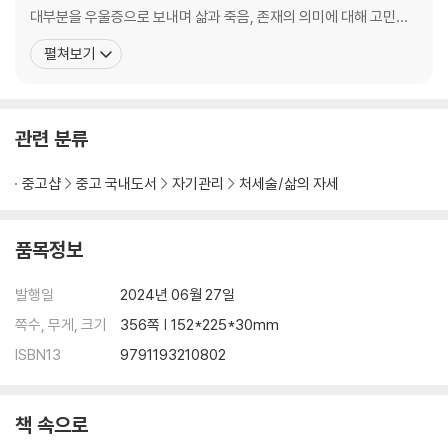
대부분을 우울증으로 보내며 삶과 죽음, 존재의 의미에 대해 고민했
2주 창조성이 자라날 수 있는 내면 환경 점검하기
다. 이후 심리상담사로 사람들의 마음을 치유하며 보다 쉽고 본질적
펼쳐보기
01 모든 일의 0순위는 자기 존중 106
인 치유와 성장을 이끌어낼 방법을 고민했다. 고민의 답을 찾아 사회
02 격려와 응원은 창조성의 연료 111
과학, 철학, 인문학, 심리, 영성 등을 두루 공부했고, 그 결과 ‘창조적
03 정말로 두려운 건 가능성이다 118
본성을 깨우는 것이 건강한 개인과 조화로운 사
04 용기는 믿음에서 나온다 125
관련 분류
창조성을 깨우는 과제 130
중고샵
중고 국내도서
자기관리
처세술/삶의 자세
3주 창조적인 욕구 깨워내기
01 욕구는 나를 찾는 단서 138
품목정보
02 남들처럼 살고 싶은 욕망 vs 내가 되고 싶은 욕망 145
03 모든 것은 상상에서 시작된다 151
발행일
2024년 06월 27일
04 창조는 편집이다 157
쪽수, 무게, 크기
356쪽 | 152*225*30mm
창조성을 깨우는 과제 163
ISBN13
9791193210802
4주 나의 고유한 천재성 찾기
01 재능에 대한 오해와 진실 175
02 나 보기를 남 보듯 하라 184
책 속으로
03 과거에 단서가 있다 190