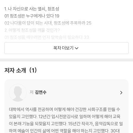
1. 나 자신으로 사는 열쇠, 창조성
01 창조성은 누구에게나 있다 19
02 나다움이 답이 되는 시대, 창조성에 주목하라 25
2. 어떻게 창조성을 깨울 것인가?
01 창조성을 깨우려면 먼저 탈학습이 필요하다 33
02 창조성을 깨우는 5가지 원칙 - 놀이의 5가지 특성 41
목차 더보기
3. 창조성을 깨우는 2가지 훈련
01 몸 감각 깨우기 53
02 창조 리추얼 57
저자 소개
1
03 창조성은 경험하는 것이다 66
Part 2 창조성을 깨우는 8주간의 여정
저
김연수
1주 창조성이 꽃필 수 있는 환경 조성하기
01 공간이 바뀌면 사람이 바뀐다 76
대학에서 역사를 전공하며 어떻게 해야 건강한 사회구조를 만들 수
02 Doing보다 중요한 Non-doing 83
있을지 고민했다. 12년간 입시전문강사로 일하며 어떻게 해야 교육
03 가장 중요한 환경은 사람 88
이 본래 기능을 되찾을지 고민했다. 15년간 작곡가, 음악감독으로 일
창조성을 깨우는 과제 97
하며 예술이 인간의 삶에 어떤 역할을 해야 하는지 고민했다. 30대