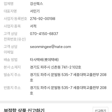
업체명
강산북스
1. 북미 원주민식 이름 짓기
대표자명
서민기
지금까지 수많은 질문에 답하면서 찾은 나의 이미지를 한 문장으로 정의해
사업자 등록번호
276-92-00198
서 이름을 지어보자. ‘바다 위로 뜨는 달’, ‘알을 깨고 나온 용기’, ‘유혹하는
사업자 종목
서적
공작새’ 등 북미 원주민들이 짓는 이름처럼 나의 이름을 은유적으로 지어
보자. 그리고 이름을 짓고 나면 그 이름을 상징하는 나만의 문양을 만들어
고객 상담
070-4150-6837
보자.
전화번호(유선)
고객 상담
seonmingee@nate.com
북미 원주민식 이름 : 나는 이다.
이메일
나만의 문양 :
배송 방법
타사택배(롯데택배)
--- p.200
본사 소재지
경기도 파주시 신촌동 741-2 102호
굳이 남들에게 존재 가치를 증명하려고 애쓰지 않아서, 언제 어디서나 자
발송지 주소
경기도 파주시 문발동 535-7 세종대학교출판부 208
호
기 모습 그대로 편안하게 존재한다. 그런 모습에 사람들은 홀린 듯이 끌린
다. 자기 자신으로 존재하는 것보다 더 매력적인 것은 없기 때문이다. 자신
반품지 주소
경기도 파주시 문발동 535-7 세종대학교출판부 208
의 존재를 신뢰하고 사랑하는 사람은 다른 사람의 인정이나 사랑이 필요하
호
지 않지만, 언제나 어디서나 더 많은 사랑과 인정, 관심이 쏟아진다.
나도 모르게 내가 가진 것이 부족하고, 남들이 인정할 만한 것이 없어 초라
부적합 상품 신고하기
하게 느껴지는 순간, ‘바로 지금이 내 존재를 신뢰하는 법을 배울 때’라는
신고하기