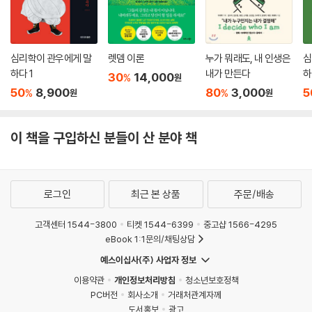
심리학이 관우에게 말
렛뎀 이론
누가 뭐래도, 내 인생은
심
하다 1
내가 만든다
하
30
14,000
%
원
50
8,900
80
3,000
5
%
%
원
원
이 책을 구입하신 분들이 산 분야 책
로그인
최근 본 상품
주문/배송
고객센터 1544-3800
티켓 1544-6399
중고샵 1566-4295
eBook 1:1문의/채팅상담
예스이십사(주) 사업자 정보
이용약관
개인정보처리방침
청소년보호정책
PC버전
회사소개
거래처관계자께
도서홍보
광고