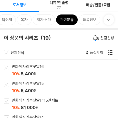
리뷰/한줄평
도서정보
배송/반품/교환
77
책소개
목차
저자 소개
관련분류
품목정보
이 상품의 시리즈
19
알림신청
전체선택
품절포함
만화 약사의 혼잣말 16
10
5,400
%
원
만화 약사의 혼잣말 15
10
5,400
%
원
만화 약사의 혼잣말 1~15권 세트
10
81,000
%
원
만화 약사의 혼잣말 14