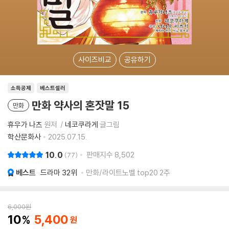
사이즈비교
공유하기
소득공제
베스트셀러
만화 약사의 혼잣말 15
만화
휴우가 나츠
원저
네코쿠라게
글그림
학산문화사
2025.07.15.
10.0
판매지수
8,502
77
베스트
드라마
32위
만화/라이트노벨 top20 2주
6,000
원
10
5,400