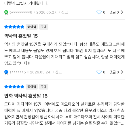
은 작화가 아름다워서 좋습니다. 이번 사건의 결말부를 네코쿠라게 작가가
어떻게 그릴지 기대됩니다.
b*********6
2026.05.27.
신고
0
댓글
0
종이책
구매
약사의 혼잣말 15
약사의 혼잣말 15권을 구매하게 되었습니다. 항상 내용도 재밌고 그림체
도 예쁘고 내용도 몰입도 있게 보게 됩니다. 15권 표지 일러스트도 너무 예
쁘고 맘에 듭니다. 다음권이 기대되고 빨리 읽고 싶습니다. 항상 재미있게
읽고 있습니다!!
s******5
2026.05.24.
신고
0
댓글
0
종이책
구매
만화 약사의 혼잣말 15
드디어 기다리던 15권! 이번에도 마오마오의 날카로운 추리력과 담담한
매력에 푹 빠져서 읽었습니다. 궁중 내의 복잡한 음모와 미스터리가 한층
깊어지면서 긴장감이 장난 아니네요. 특히 마오마오와 진시 사이의 미묘한