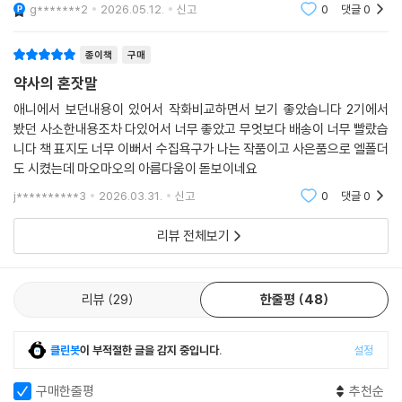
기류가 감질맛 나면서도 설레서 페이지를 넘기는 손을 멈출 수가 없었습니
다.섬세한 작화로 표현된 궁중의 화려함과 인물들의 표정 묘사가 일품이라
g*******2
2026.05.12.
신고
0
댓글
0
소장 가치가 정
종이책
구매
약사의 혼잣말
애니에서 보던내용이 있어서 작화비교하면서 보기 좋았습니다 2기에서
봤던 사소한내용조차 다있어서 너무 좋았고 무엇보다 배송이 너무 빨랐습
니다 책 표지도 너무 이뻐서 수집욕구가 나는 작품이고 사은품으로 엘폴더
도 시켰는데 마오마오의 아름다움이 돋보이네요
j**********3
2026.03.31.
신고
0
댓글
0
리뷰 전체보기
리뷰
29
한줄평
48
클린봇
이 부적절한 글을 감지 중입니다.
설정