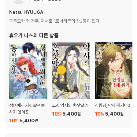
Natsu HYUUGA
후쿠오카 현 거주. 저서로 『토네리코의 왕』 등이 있다.
휴우가 나츠
의 다른 상품
성녀에게 거짓말은 통
코믹 약사의 혼잣말 21
신령님, 낙제 위기! 10
하지 않아 5
10
5,400
10
5,400
%
%
원
원
10
5,400
%
원