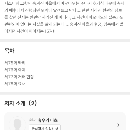
시스이의 고향인 숨겨진 마을에서 마오마오는 또다시 호기심 때문에 축제
의 배후에서 진행되던 모략에 말려들고 만다…. 한편 사라진 환관의 정보
를 찾던 진시는 환관만 사라진 게 아니라, 그 사건이 마오마오의 실종과도
관련되어 있다는 사실을 알게 되는데…. 숨겨진 마을과 후궁, 양쪽에서 벌
어지던 사건이 이어지는 15권!!
목차
제75화 똬리
제76화 축제
제77화 거래 현장
제78화 요새
저자 소개
2
원저
휴우가 나츠
관심작가 알림신청