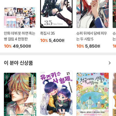
만화 데뷔 못 하면 죽는
흑집사 35
슈퍼 뒤에서 담배 피우
슈
병 걸림 4 한정판
는 두 사람 5
는
10
5,400
%
원
10
49,500
10
5,850
1
%
%
원
원
이 분야 신상품