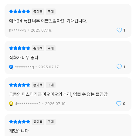
구매한줄평
추천순
종이책
구매
예스24 특전 너무 이쁜것같아요. 기대됩니다.
h******3
2025.07.18.
1
종이책
구매
작화가 너무 좋다
c*******g
2025.07.17.
1
종이책
구매
궁중의 미스터리와 마오마오의 추리, 멈출 수 없는 몰입감
d**********2
2026.07.19.
0
종이책
구매