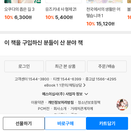
오쿠다의 좁은 길 3
유즈키네 사 형제 21
천국에서의 생활은 어
볼
떻습니까 1
10
6,300
10
5,400
1
%
%
원
원
10
15,120
%
원
이 책을 구입하신 분들이 산 분야 책
로그인
최근 본 상품
주문/배송
고객센터 1544-3800
티켓 1544-6399
중고샵 1566-4295
eBook 1:1문의/채팅상담
예스이십사(주) 사업자 정보
이용약관
개인정보처리방침
청소년보호정책
PC버전
회사소개
거래처관계자께
도서홍보
광고
선물하기
바로구매
카트담기
Copyright © YES24 Corp. All Rights Reserved.