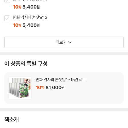
10
5,400
%
원
만화 약사의 혼잣말 13
10
5,400
%
원
더보기
이 상품의 특별 구성
만화 약사의 혼잣말 1~15권 세트
10
81,000
%
원
책소개