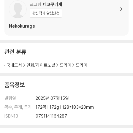
글그림
네코쿠라게
관심작가 알림신청
Nekokurage
관련 분류
국내도서
만화/라이트노벨
드라마
드라마
품목정보
발행일
2025년 07월 15일
쪽수, 무게, 크기
172쪽 | 172g | 128*183*20mm
ISBN13
9791141164287