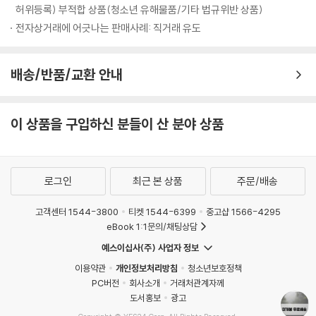
허위등록) 부적합 상품(청소년 유해물품/기타 법규위반 상품)
8. 부지깽이
전자상거래에 어긋나는 판매사례: 직거래 유도
Vocal, C.Guitar, Synth 이소
Vocal, Irish bouzouki, Mandolin 조민규
배송/반품/교환 안내
9. 그림
Vocal, A.Guitar 조민규
이 상품을 구입하신 분들이 산 분야 상품
Chorus 이소
10. 이름
Vocal, Chorus 이소
로그인
최근 본 상품
주문/배송
Vocal, A.Guitar 조민규
고객센터 1544-3800
티켓 1544-6399
중고샵 1566-4295
eBook 1:1문의/채팅상담
Photograph 박종범
Design 김가현
예스이십사(주) 사업자 정보
M/V 김찬민(track 7), 이소(track 2)
이용약관
개인정보처리방침
청소년보호정책
PC버전
회사소개
거래처관계자께
도서홍보
광고