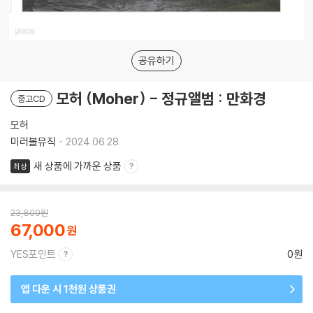
공유하기
모허 (Moher) - 정규앨범 : 만화경
중고CD
모허
미러볼뮤직
2024.06.28.
새 상품에 가까운 상품
최상
23,800
원
67,000
YES포인트
0원
앱 다운 시 1천원 상품권