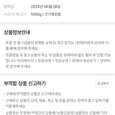
Percussion 오종우
발매일
2024년 06월 28일
4. 만화경
시간/무게/크기
1000g | 크기확인중
Vocal, Chorus 이소
Chorus, A.Guitar, Irish Bouzouki 조민규
상품정보안내
Trombone 이효정
주문 전 중고상품의 정확한 상태 및 재고 문의는 [판매자에게 문의하기]
5. 발장구
를 통해 문의해 주세요.
Vocal, Irish Bouzouki, A.Guitar 조민규
주문완료 후 중고상품의 취소 및 반품은 판매자와 별도 협의 후 진행 가능
Chorus, C.Guitar, Piano 이소
합니다. 마이페이지 > 주문내역 > 주문상세 > 판매자 정보보기 > 연락처
Trombone 이효정
로 문의해 주세요.
6. 한낮
Vocal, A.Guitar, Irish Bouzouki 조민규
부적합 상품 신고하기
신고하기
Chorus, Irish Whistle, Piano, Synth 이소
구매에 부적합한 상품은 신고해주세요.
7. 맨발로 뛰는 여자
구매하신 상품의 상태, 배송, 취소 및 반품 문의는 판매자 묻고 답하기를
Vocal, A.Guitar, Bass, Percussion, Synth 이소
이용해주세요.
Vocal, Irish Bouzouki, Bodhran 조민규
상품정보 부정확(카테고리 오등록/상품오등록/상품정보 오등록/기타