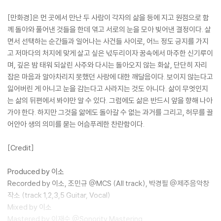
[만화경]은 먼 곳에서 만난 두 사람이 각자의 삶을 등에 지고 원점으로 함
께 돌아와 풀어낸 것들을 한데 엮고 서로의 눈을 모아 빚어낸 결정이다. 살
면서 선택하는 순간들과 일어나는 사건들 사이로, 어느 정도 긍지를 가지
고 저마다의 처지에 맞게 살고 싶은 넋두리이자 꿈속에서 마주한 신기루이
며, 깊은 밤 태워 되살린 사주와 다시는 돌아오지 않는 화살, 단단히 자리
잡은 마음과 알아차리지 못했던 사랑에 대한 깨달음이다. 보이지 않는다고
잃어버린 게 아니고 눈을 감는다고 사라지는 것도 아니다. 삶이 무엇인지
는 삶의 뒤편에서 봐야만 알 수 있다. 그럼에도 삶은 반드시 앞을 향해 나아
가야 한다. 하지만 그것을 앎에도 돌아갈 수 없는 과거를 그리고, 허무를 끌
어안아 생의 의미를 묻는 어슴푸레한 찬란함이다.
[Credit]
Produced by 이소
Recorded by 이소, 조민규 @MCS (All track), 박경필 @제주음악창
작소 (track 1,2,3,5 Guitar, Vocal)
Mixed by 이소
Mastered by 이재수 @Sonority Mastering