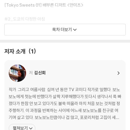
[Tokyo Sweets 01] 배부른 디저트 <안미츠>
#2_도쿄의 다정한 아침
나만의 카페 뤼미에르를 찾아서 -다방 모닝세트
목차 더보기
도심 정원에서 스프 한 그릇 -모닝스프
안 돼요 돼요 돼요 -오이나리즈시
이른 아침 정크푸드 -아사마꾸
저자 소개
1
날카로운 첫인상의 추억 -오챠즈케
[Tokyo Sweets 02] 건강한 아침의 선택 <플레인요거트>
◎ 싱글의 소박한 도쿄나들이 <슈퍼마켓 장보기>
저
김신회
#3_산책하기 좋은 날
4월 이야기 -야끼소바
작가. 그리고 여름사람. 십여 년 동안 TV 코미디 작가로 일했다. 보노
관광객과 생활인 사이 -고로케
보노에게 첫눈에 반했다가 살짝 지루해했다가 또다시 생각나서 푹 빠
여자들의 피크닉 도시락 -오니기리
졌다가 한참 안 보고 있다가도 불쑥 떠올라 마치 처음 보는 것처럼 정
한밤중의 산책 편의점 -오뎅
주행하기. 이 과정을 반복하는 사이에 어느새 보노보노를 친구로 여
내가 편애하는 동네 -델리세트
기며 살고 있다. 보노보노만큼이나 겁 많고, 포로리처럼 고집이 세고,
[Tokyo Sweets 03] 아사쿠사 간식 <센베 & 아게만쥬>
너부리인 양 자주 직언을 하는 사람. 전반적인 성격은 너부리에 가깝
펼쳐보기