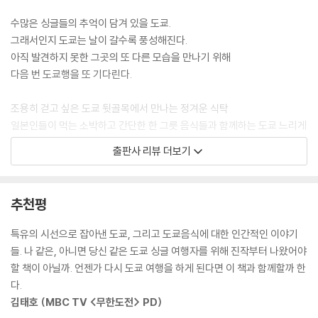
서 타닥타닥 듣기 좋은 소리로 볶이며 저절로 입맛을 자극하던 그것. 하지
수많은 싱글들의 추억이 담겨 있을 도쿄.
만 조금 어색한 그 분위기에서 젓가락으로 면을 들어 후루룩거리며 먹는
그래서인지 도쿄는 날이 갈수록 풍성해진다.
모습은 아무리 생각해봐도 로맨틱과는 거리가 멀었다. 그리고 잠깐의 침묵
아직 발견하지 못한 그곳의 또 다른 모습을 만나기 위해
동안 나는 머릿속으로 엉뚱한 계획을 세우고 있었다. ‘내년 이맘 때 또 도쿄
다음 번 도쿄행을 또 기다린다.
에 와야지. 그땐 꼭 함께 야끼소바를 먹어야지.’
--- p.102, <4월 이야기 야끼소바> 중에서
조용히 걷고 싶은 도쿄 뒷골목에서 만나는 정겨운 식탁
일본인들이 먹는 소박하고 간단한 한 그릇 음식들과 함께하는 도쿄 느리게
사람이 북적대지 않는 평범한 주택가 역에 일단 내려, 역 주변을 어슬렁거
걷기 여행. 도쿄 여행의 추억어린 잔잔한 에피소드들과 함께 간편하고 저
출판사 리뷰 더보기
리거나 골목을 굽이굽이 걸어가다 보면 아줌마들 자전거가 나란히 세워져
렴하게, 그리고 맛있게 먹을 수 있는 도쿄의 정겨운 한 그릇 음식을 소개한
있는 슈퍼마켓이나 상점가가 나온다. 힘든 여행 일정에 아무리 지쳤어도
다.
그때부터 내 눈은 반짝거리고 발걸음은 한껏 가벼워진다. 상점가에서 좋~
추천평
다고 채소를 구경하고, 슈퍼마켓 육류코너를 유심히 들여다보는 나를 그
싱글 여행자를 위한 도쿄에서의 한 끼, <도쿄 싱글 식탁>
동네 아이들은 희한하다는 듯 쳐다본다.
도쿄 여행과 맛있는 건 좋아하지만 아쉽게도 길치인 안타까운 싱글 여행객
특유의 시선으로 잡아낸 도쿄, 그리고 도쿄음식에 대한 인간적인 이야기
--- p.130, <내가 편애하는 동네 델리세트> 중에서
을 위해, 맛은 물론이고 혼자서도 맘 편히 들어갈 수 있는 식당, 지도를 미
들. 나 같은, 아니면 당신 같은 도쿄 싱글 여행자를 위해 진작부터 나왔어야
워하고 약도와 친하지 않은 여행자라도 쉽게 찾을 수 있는 곳, 혼자 온 손님
할 책이 아닐까. 언젠가 다시 도쿄 여행을 하게 된다면 이 책과 함께할까 한
쇼핑 가방이 적당히 무거웠졌을 때쯤이면 어느새 점심시간이 되어 있다.
을 무심한 듯 반겨주는 도쿄의 다정한 식탁을 찾아보았다. 그러는 동안 자
다.
그때가 되면 어김없이 포장마차로 달려가 타코야끼 한 팩을 산다. 초콜릿
연스레 떠오른 도쿄에서의 추억들. 그 모든 얘기들엔 어김없이 인간미 폴
김태호 (MBC TV <무한도전> PD)
색 소스와 마요네즈가 X선을 그리고 있는 타코야끼 위에 소복이 뿌려진 초
폴 풍기는 도쿄의 한 그릇 음식이 있다.