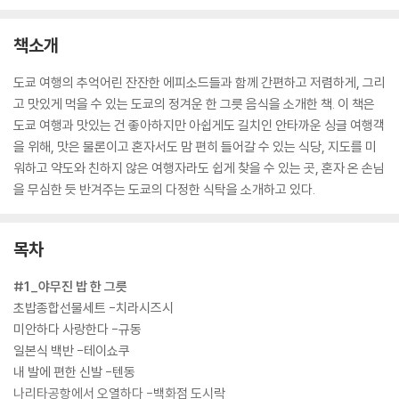
책소개
도쿄 여행의 추억어린 잔잔한 에피소드들과 함께 간편하고 저렴하게, 그리
고 맛있게 먹을 수 있는 도쿄의 정겨운 한 그릇 음식을 소개한 책. 이 책은
도쿄 여행과 맛있는 건 좋아하지만 아쉽게도 길치인 안타까운 싱글 여행객
을 위해, 맛은 물론이고 혼자서도 맘 편히 들어갈 수 있는 식당, 지도를 미
워하고 약도와 친하지 않은 여행자라도 쉽게 찾을 수 있는 곳, 혼자 온 손님
을 무심한 듯 반겨주는 도쿄의 다정한 식탁을 소개하고 있다.
목차
#1_야무진 밥 한 그릇
초밥종합선물세트 -치라시즈시
미안하다 사랑한다 -규동
일본식 백반 -테이쇼쿠
내 발에 편한 신발 -텐동
나리타공항에서 오열하다 -백화점 도시락