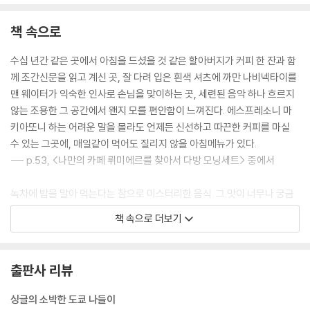
#6_東京日記
아줌마, 잘못했어요 -몬쟈야끼
책 속으로
친구가 콕 찍은 도쿄 완소남 -모스버거
지도 볼 줄 모르는 여자 -카츠산도
수십 년간 같은 곳에서 아침을 드셨을 것 같은 할아버지가 커피 한 잔과 함
오모테산도, 길 위의 추억 -커피 브레이크
께 조간신문을 읽고 계신 곳, 잘 다려 입은 흰색 셔츠에 까만 나비넥타이를
처녀들의 도쿄몸살 -우나쥬
맨 웨이터가 익숙한 인사로 손님을 맞이하는 곳, 세련된 음악 하나 흐르지
[Tokyo Sweets 06] <맛차 파르페>& <맛차 바바로아>
않는 조용한 그 공간에서 왠지 모를 편안함이 느껴진다. 에스프레소니 마
◎ 알아두면 손해 안 보는 <식탁 일본어>
키아또니 하는 어려운 말을 몰라도 언제든 신선하고 따끈한 커피를 마실
수 있는 그곳에, 매일같이 먹어도 질리지 않을 아침메뉴가 있다.
# 한눈에 보는 <일본음식의 감초들>
--- p.53, <나만의 카페 뤼미에르를 찾아서 다방 모닝세트> 중에서
녹차에 밥을 말아 먹는다는 참으로 미스터리한 음식. 그 맛이 너무나 궁금
해 집에 가자마자 봉투 겉에 쓰여 있는 조리법을 따라해보았다. 와사비 색
책 속으로 더보기
깔을 띠는 국물 안에서 반신욕에 돌입한 하얀 쌀밥, 그리고 그 위엔 정체 모
를 건더기들이 올라가 있었다. 일단 비주얼은 비호감. 근데 맛있는 거니까
줬겠지? 점점 사그라드는 기대감을 무시하고 얼른 한 숟가락 떠 먹어봤다.
출판사 리뷰
--- p.83, <날카로운 첫인상의 추억 오챠즈케>
싱글의 소박한 도쿄 나들이
자그마한 포장마차 가득 김을 뿜어내고 있던 야끼소바. 널찍한 철판 위에