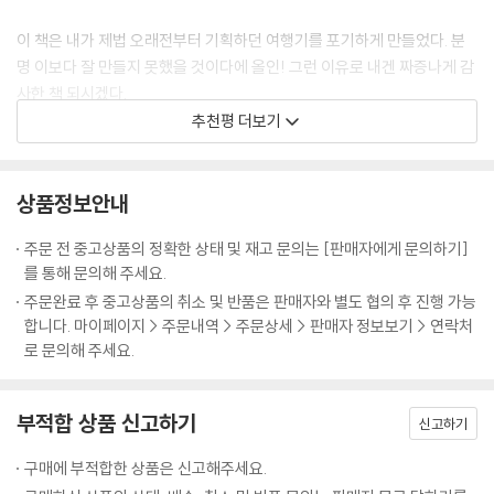
록 김가루. 반가운 마음에 얼른 하나를 입에 넣으면 입천장과 혀와 어금니
가 동시에 뜨거워지며, 통통한 문어가 입 안에서 춤을 춘다.
이 책은 내가 제법 오래전부터 기획하던 여행기를 포기하게 만들었다. 분
가깝지만 먼 여행지 도쿄는 아무리 봐도 마음을 표현하는 데 서툰 도시다.
--- p.167, <한낮의 맥주타임 타코야끼>
명 이보다 잘 만들지 못했을 것이다에 올인! 그런 이유로 내겐 짜증나게 감
그래서일까, 도쿄는 가끔 우리에게 몸으로 말을 건다.
사한 책 되시겠다.
그리고 그 어리둥절한 아픔 이후 우리는 조금씩 달라져 있다.
인연이란 참 묘하다. 한 번으로 끝날 것 같은 그 만남이 몇 년 후 또 한 번 반
신정구 (시트콤 <안녕, 프란체스카>, 영화 <작업의 정석> 시나리오 작
추천평 더보기
빈틈 없어 보여도 허점투성이,
복되었으니까. 그 도쿄 여행 몇 년 후, 서울 대형서점 일본 서적코너를 구경
가)
하지만 그 허점을 꽁꽁 싸매고 무표정으로 가장한 도시.
하던 중 일본 거리 아티스트들에 관한 인터뷰 잡지를 발견했다. 일본엔 이
그래서 도쿄가 유난히 싱글에게 잘 어울리는 건 아닐까.
런 잡지도 다 나오는구나 싶어 신기한 마음에 한장 한장 넘기다 눈에 들어
상품정보안내
-본문 중에서
코미디 대본이 아닌 책으로 만난 신회는 내가 수년간 알던 그녀가 아니었
온 낯익은 얼굴! 바로 그때 그 오모테산도에서 만난 아티스트의 모습이었
다. 회의 때마다 아이디어 내놓으라며 다 큰 어른을 구박하던 히스테릭한
다.
주문 전 중고상품의 정확한 상태 및 재고 문의는 [판매자에게 문의하기]
모습은 없고, 에쿠니 가오리의 필 충만한 동경처녀가 되어 나타난 느낌?
를 통해 문의해 주세요.
--- p.263, <오모테산도, 길 위의 추억 커피 브레이크> 중에서
이 책을 읽고 나면 여러분도 분명 나처럼 도쿄와 도쿄음식에 반하고 말 거
주문완료 후 중고상품의 취소 및 반품은 판매자와 별도 협의 후 진행 가능
다!
합니다. 마이페이지 > 주문내역 > 주문상세 > 판매자 정보보기 > 연락처
정준하 (코미디언 겸 연기자)
로 문의해 주세요.
꼭 한번 해보고는 싶었지만 막상 어디로 가야할지 무얼 먹어야 할지 몰라
부적합 상품 신고하기
신고하기
서 망설였던 도쿄 싱글 여행. 이 책을 읽고 나서야 비로소 훌훌 배낭을 쌀
수 있을 것 같다. 감각적인 도쿄의 풍경 속에 혼자만의 여행을 꿈꾸는 싱글
구매에 부적합한 상품은 신고해주세요.
여행족이라면 친구보다도, 애인보다도 이 책이 꼭 필요하지 않을까?