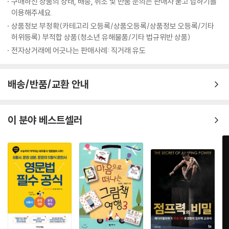
구매하신 상품의 상태, 배송, 취소 및 반품 문의는 판매자 묻고 답하기를
송경아 (패션모델, <뉴욕을 훔치다> 저자)
이용해주세요.
상품정보 부정확(카테고리 오등록/상품오등록/상품정보 오등록/기타
허위등록) 부적합 상품(청소년 유해물품/기타 법규위반 상품)
전자상거래에 어긋나는 판매사례: 직거래 유도
배송/반품/교환 안내
이 분야 베스트셀러