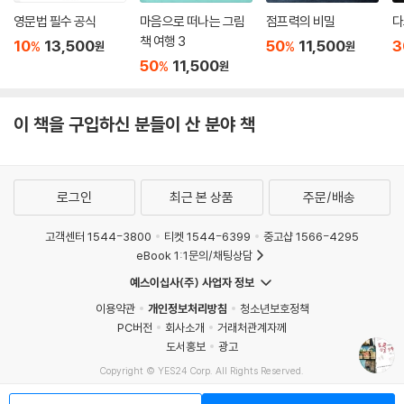
영문법 필수 공식
마음으로 떠나는 그림
점프력의 비밀
다
책 여행 3
10
13,500
50
11,500
3
%
%
원
원
50
11,500
%
원
이 책을 구입하신 분들이 산 분야 책
로그인
최근 본 상품
주문/배송
고객센터 1544-3800
티켓 1544-6399
중고샵 1566-4295
eBook 1:1문의/채팅상담
예스이십사(주) 사업자 정보
이용약관
개인정보처리방침
청소년보호정책
PC버전
회사소개
거래처관계자께
도서홍보
광고
Copyright © YES24 Corp. All Rights Reserved.
MATOM14