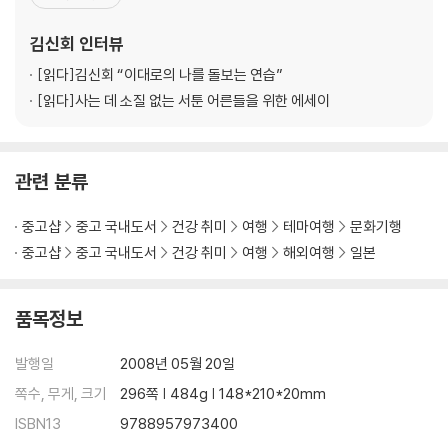
다는 것을 자각하고 가끔 반성하면서 지낸다. 다정하지만 시니컬하
#4_하루의 중심, 런치
고, 대범해 보이지만 시도 때도 없이 긴장한다. 웃기다는 말을 자주 듣
김신회
인터뷰
혼자 밥 먹기 연습 -카페 런치
지만 그 말을 듣지 않는 대부분의 시간
반성의 식탁 -함바가
[읽다]
김신회 “이대로의 나를 돌보는 연습”
위험한 독신녀 -카레라이스
[읽다]
사는 데 소질 없는 서툰 어른들을 위한 에세이
한낮의 맥주타임 -타코야끼
싱글 여행의 애로사항 -스끼야끼벤또
[Tokyo Sweets 04] 하라주쿠 터줏대감 <크레페>
관련 분류
◎ 싱글의 소박한 도쿄나들이 <새벽 수산시장 가는 날>
중고샵
중고 국내도서
건강 취미
여행
테마여행
문화기행
#5_도쿄의 어떤 면(麵)이 좋아?
중고샵
중고 국내도서
건강 취미
여행
해외여행
일본
그날 밤은 지진이었나? -키츠네소바
도쿄에서 설렁탕 먹기 -돈코츠라멘
어느 외국인 노동자의 한 끼 -멘타이코 스파게티
품목정보
사실, 저 처음이에요 -쇼유라멘
고마운 종이 앞치마 -카레우동
발행일
2008년 05월 20일
저, 바보 아니거든요? -쯔께멘
쪽수, 무게, 크기
296쪽 | 484g | 148*210*20mm
[Tokyo Sweets 05] 도쿄 베스트셀러 <푸딩>
ISBN13
9788957973400