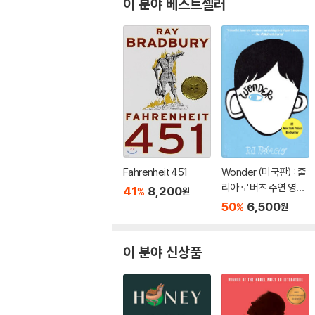
이 분야 베스트셀러
Fahrenheit 451
Wonder (미국판) : 줄
리아 로버츠 주연 영화
41
8,200
%
원
'원더' 원작 소설
50
6,500
%
원
이 분야 신상품