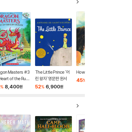
agon Masters #3
The Little Prince '어
How to Steal a Dog
 Heart of the Ruby
린 왕자' 영문판 원서
45
6,900
%
원
gon (A Branches
0
8,400
52
6,900
%
%
원
원
ok)