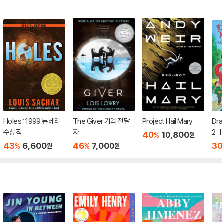
Holes : 1999 뉴베리
The Giver 기억 전달
Project Hail Mary
Dr
수상작
자
2 :
40
10,800
%
원
Dra
43
6,600
46
7,000
3
%
%
원
원
Bo