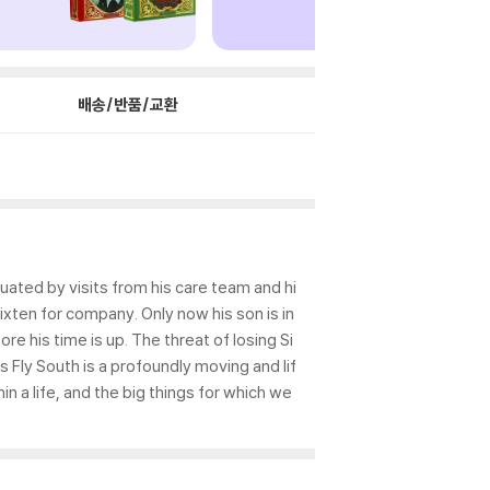
배송/반품/교환
ctuated by visits from his care team and hi
Sixten for company. Only now his son is in
e his time is up. The threat of losing Si
 Fly South is a profoundly moving and lif
 a life, and the big things for which we