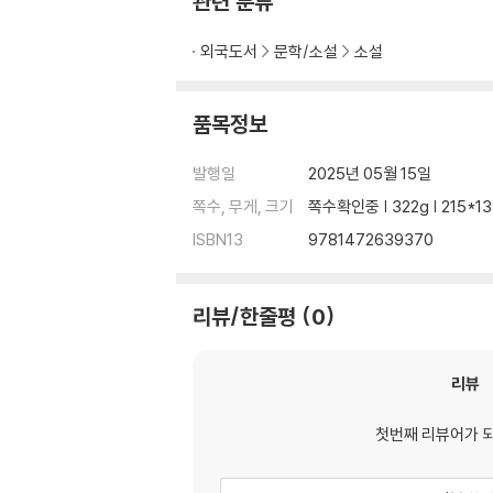
관련 분류
외국도서
문학/소설
소설
품목정보
발행일
2025년 05월 15일
쪽수, 무게, 크기
쪽수확인중 | 322g | 215*
ISBN13
9781472639370
리뷰/한줄평
0
리뷰
첫번째 리뷰어가 