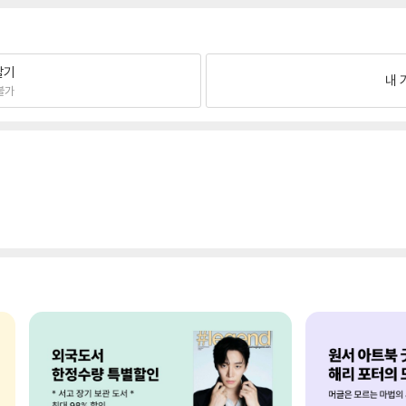
팔기
내 
불가