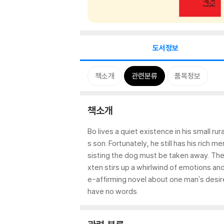
도서정보
책소개
관련분류
품목정보
책소개
Bo lives a quiet existence in his small ru
s son. Fortunately, he still has his rich 
sisting the dog must be taken away. The v
xten stirs up a whirlwind of emotions an
e-affirming novel about one man's desire
have no words.