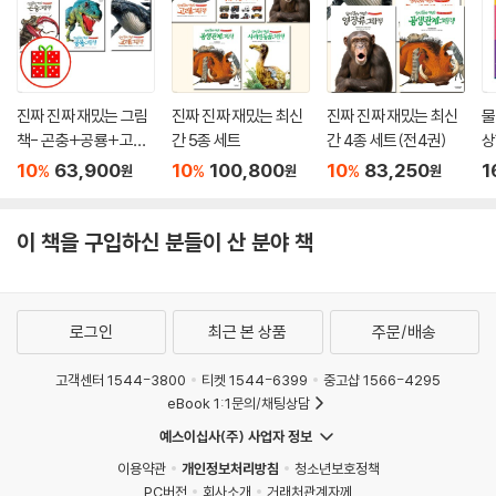
진짜 진짜 재밌는 그림
진짜 진짜 재밌는 최신
진짜 진짜 재밌는 최신
물
책- 곤충+공룡+고래
간 5종 세트
간 4종 세트(전4권)
상
그림책 (전3권)
트
10
63,900
10
100,800
10
83,250
1
%
%
%
원
원
원
이 책을 구입하신 분들이 산 분야 책
로그인
최근 본 상품
주문/배송
고객센터 1544-3800
티켓 1544-6399
중고샵 1566-4295
eBook 1:1문의/채팅상담
예스이십사(주) 사업자 정보
이용약관
개인정보처리방침
청소년보호정책
PC버전
회사소개
거래처관계자께