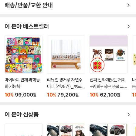
배송/반품/교환 안내
이 분야 베스트셀러
마이바디 인체 과학동
리뉴얼 캥거루 자연주
진짜 진짜 재밌는 거미
나
화 기능북
머니 (전25권)_보드북
+명화+작은 생물 그림
동
20권+기능보드북 5권
책 세트 (전3권)
10
99,000
10
79,200
10
62,100
1
%
%
%
원
원
원
이 분야 신상품