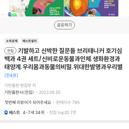
공유하기
소득공제
베스트셀러
기발하고 신박한 질문들 브리태니커 호기심
전집
백과 4권 세트/신비로운동물과인체.생화환경과
태양계.우리몸과동물의비밀.위대한발명과우리별
전4권
기탄출판 편집부 저
기탄출판사(전집)
2023.06.20.
첫번째 리뷰어가 되어주세요
판매지수
786
베스트
4-7세
34위
전집 top20 7주