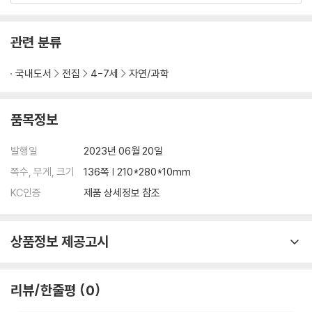
관련 분류
국내도서
전집
4-7세
자연/과학
품목정보
발행일
2023년 06월 20일
쪽수, 무게, 크기
136쪽 | 210*280*10mm
KC인증
제품 상세정보 참조
상품정보 제공고시
리뷰/한줄평
0