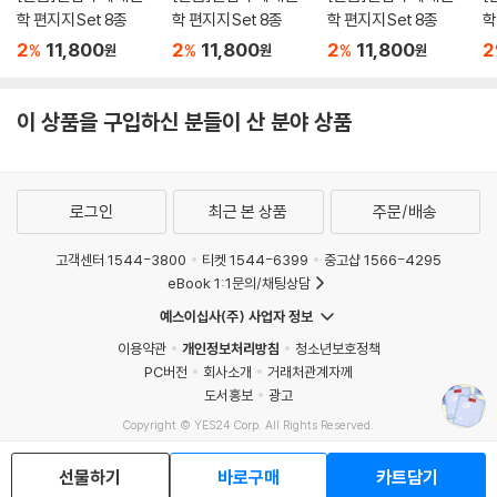
학 편지지 Set 8종
학 편지지 Set 8종
학 편지지 Set 8종
학
2
11,800
2
11,800
2
11,800
2
%
%
%
원
원
원
이 상품을 구입하신 분들이 산 분야 상품
로그인
최근 본 상품
주문/배송
고객센터 1544-3800
티켓 1544-6399
중고샵 1566-4295
eBook 1:1문의/채팅상담
예스이십사(주) 사업자 정보
이용약관
개인정보처리방침
청소년보호정책
PC버전
회사소개
거래처관계자께
도서홍보
광고
Copyright © YES24 Corp. All Rights Reserved.
MATOM5
선물하기
바로구매
카트담기