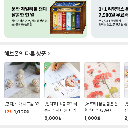
헤브온
의 다른 상품
[콩지] 뜨개 니트볼 3P
[인디고] 초등 교과서
[어프리] 꿈을 담은 압
[
동시 필사 (국어 따라쓰
화 스티커 (23종)
링
17
1,000
%
원
기...
8,800
1,800
2
원
원