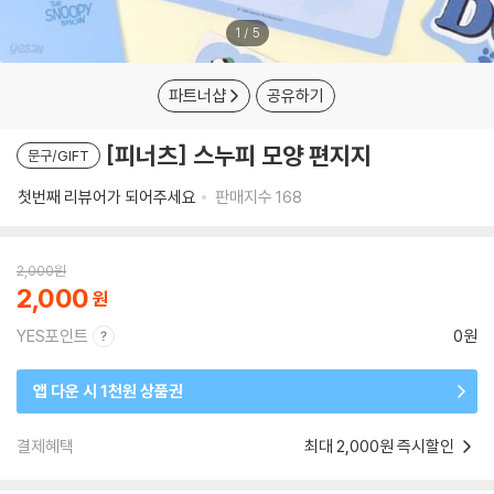
1
/
5
파트너샵
공유하기
[피너츠] 스누피 모양 편지지
문구/GIFT
첫번째 리뷰어가 되어주세요
판매지수
168
2,000
원
2,000
YES포인트
0원
앱 다운 시 1천원 상품권
결제혜택
최대 2,000원 즉시할인