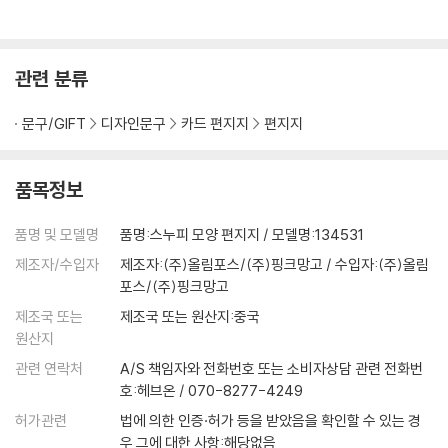
관련 분류
문구/GIFT
디자인문구
카드 편지지
편지지
품목정보
품명 및 모델명
품명:스누피 모양 편지지 / 모델명:134531
제조자/수입자
제조자:(주)올림포스/(주)핑크망고 / 수입자:(주)올림
포스/(주)핑크망고
제조국 또는
제조국 또는 원산지:중국
원산지
관련 연락처
A/S 책임자와 전화번호 또는 소비자상담 관련 전화번
호:헤브온 / 070-8277-4249
허가관련
법에 의한 인증·허가 등을 받았음을 확인할 수 있는 경
우 그에 대한 사항:해당없음