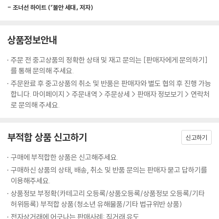
사회에서 간접적으로나마 직접 경험을 체험해 보려는 시도들이기도 하다.
몽테뉴는 수세기 전에 이렇게 경고했다. “모든 사람이 다른 곳으로, 미래로
- 조너선 하이트 (『불안 세대』 저자)
우리는 더 이상 경험으로부터 현실을 배우지 않는다. 대신 가상의 체험을
서둘러 움직인다. 아무도 자기 자신에게 이르지 못했기 때문이다.” 자신의
통해서 실제 경험을 모방한다는 것이 저자의 생각이다.
내면으로 들어가서 자신이 누구인지, 무엇을 좋아하는지, 세상과 사람들
상품정보안내
에 대해 어떻게 생각하는지 파악하려면 시간, 인내, 지루함, 백일몽, 발견
이 매끄러운 세계는 우리가 살고 싶은 곳인가
에 대한 기대가 필요하다. 이것들이 없다면 우리는 그저 시간을 죽이고 있
: 기술과 자본이 만든 ‘안전한 유토피아’
주문 전 중고상품의 정확한 상태 및 재고 문의는 [판매자에게 문의하기]
는 것이다.
를 통해 문의해 주세요.
--- p.169
기술로 매개된 경험이 직접 경험을 압도하게 된 원인은 크게 두 가지다. 하
주문완료 후 중고상품의 취소 및 반품은 판매자와 별도 협의 후 진행 가능
나는 ‘매끄러움’과 ‘최적화’를 선호하는 기술 사용자들의 선호이고, 다른 하
합니다. 마이페이지 > 주문내역 > 주문상세 > 판매자 정보보기 > 연락처
철학자 로버트 노직은 그의 책 《아나키에서 유토피아로》 에서 간단한 질문
로 문의해 주세요.
나는 기술을 설계한 빅테크 기업들의 이익 추구다. 현실 세계는 혼란과 마
을 던짐으로써 쾌락주의에 도전했다. 기계에 연결되었다는 기억 없이 끊임
찰로 가득 차 있다. 실제 경험은 언제나 우연적이고 계산되지 않으며, 따라
없는 쾌락을 제공하는 기계를 만들 수만 있다면 그 기계에 연결되고 싶은
서 자신의 시도가 실패할 가능성이 존재한다. 데이터를 통해서 최적화된
부적합 상품 신고하기
가? 대부분의 사람이 “아니오”라고 답하리라는 것이 일반적인 믿음이었
신고하기
기술 경험은 다르다. 기술 세계는 사용자가 실패할 가능성이 최소화된, 현
다. 노직은 “우리는 어떤 것을 하는 경험만 원하는 것이 아니라 그것을 실
실에는 존재하지 않는 유토피아다. 기술 사용자들은 이 매끄러운 세계에서
구매에 부적합한 상품은 신고해주세요.
제로 하는 것을 원한다”고 주장했다. “우리는 특정한 방식으로, 특정한 사
고통과 실패가 삭제된 경험으로 실제 경험을 대체한다. 체계화되지 않은
구매하신 상품의 상태, 배송, 취소 및 반품 문의는 판매자 묻고 답하기를
람이 되기를 바란다.” 그는 기계에 연결하는 것을 “일종의 자살”에 비유했
현실의 경험보다 균질화된 매개 경험이 더 가치 있게 여겨진다.
이용해주세요.
다.
상품정보 부정확(카테고리 오등록/상품오등록/상품정보 오등록/기타
--- p.265
이에 더해, 저자는 우리가 빅테크 기업들이 기술을 발전시키는 이유를 망
허위등록) 부적합 상품(청소년 유해물품/기타 법규위반 상품)
각했다는 점을 지적한다. 그 목표란 이윤 추구다. 빅테크 기업들은 자신들
전자상거래에 어긋나는 판매사례: 직거래 유도