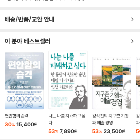
의 이윤을 추구하기 위해서 기술 사용자들에게 유토피아와 같은 세계를 약
속하고, 이로써 현실 경험을 대체해 나간다. “자동적이고 수월하며 매끄러
운” 곳을 약속한다는 이 슬로건은 애플의 광고에서 들어 있는 말이다. 저자
배송/반품/교환 안내
는 이 기술 세계가 과연 우리가 살고 싶은 곳인지를 묻는다.
경험이 멸종된 시대, 인간다움은 가능한가
이 분야 베스트셀러
: 기기가 대신 요약해준 글, 인공지능이 정리한 문서, 지시어로 만들어낸
그림….
기술이 경험을 대신하는 세상이 위협하는 호모 사피엔스의 미래
《불안 세대》의 저자인 조너선 하이트는 《경험의 멸종》을 추천하며 다음과
같이 말했다. “인공지능이 모든 것을 쉽고, 마찰 없고, 실체 없게 만들겠다
고 위협하는 지금, 이 책의 메시지는 더욱 절실하다.” 매끄럽고 자동화된
매개 경험에 비해서 실제 현실은 언제나 실패의 가능성이 존재하는, 혼란
스러운 공간이다. 그러나 저자는 그런 현실을 옹호해야 한다고 역설한다.
그 혼란과 실패가 인간적인 삶의 핵심이기 때문이다. 우리는 불편함과 동
편안함의 습격
나는 나를 지배하고 싶
강석진의 지구촌 기행
강
시에 인간의 조건이 되는 그 현실의 경험들까지 함께 제거해나가고 있다.
다
과 예술 경영
과
30
15,400
%
원
책을 읽지 않고 기기에게 요약해달라고 하는 일은 독서의 종말을, 문서 작
53
7,890
53
23,500
5
%
%
원
원
성을 인공지능에게 맡기는 일은 생각의 종말을, 지시어만을 입력해 그림을