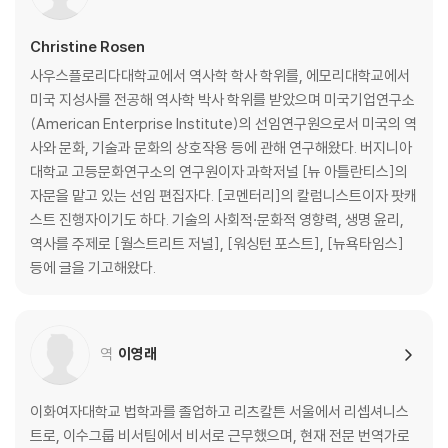
4장 기다림과 지루함의 기능
Christine Rosen
사우스플로리다대학교에서 역사학 학사 학위를, 에모리대학교에서
디즈니월드에서 배운 줄 서기의 논리 | 성급하게 화가 난 사람들 | 지루함
미국 지성사를 전공해 역사학 박사 학위를 받았으며 미국기업연구소
을 없앤 대가 | 인내의 열매 | 회전 극장에서
(American Enterprise Institute)의 선임연구원으로서 미국의 역
사와 문화, 기술과 문화의 상호작용 등에 관해 연구해왔다. 버지니아
5장 감정 길들이기
대학교 고등문화연구소의 연구원이자 과학저널 [뉴 아틀란티스]의
자문을 맡고 있는 선임 편집자다. [코멘터리]의 칼럼니스트이자 팟캐
인간이라는 감정적 존재 | 우리 내부의, 숨겨진, 우리 자신 | 여섯 번째 감각
스트 진행자이기도 하다. 기술의 사회적·문화적 영향력, 생명 윤리,
| 감정 아웃소싱의 결과
역사를 주제로 [월스트리트 저널], [워싱턴 포스트], [뉴욕타임스]
등에 글을 기고해왔다.
6장 기술로 매개된 쾌락
데이터로 축소된 쾌락 | 기록되기 위한 여행과 픽셀화된 예술 | 포르노로
역
이영래
대체된 섹스 | 미식 없는 식사, 현장 없는 경기 | 다시 도래한 쾌락주의 | 사
진 안에 박제된 경험 | 대체 불가능한 쾌락
이화여자대학교 법학과를 졸업하고 리츠칼튼 서울에서 리셉셔니스
7장 소멸하는 장소, 개인화된 공간
트로, 이수그룹 비서팀에서 비서로 근무했으며, 현재 전문 번역가로