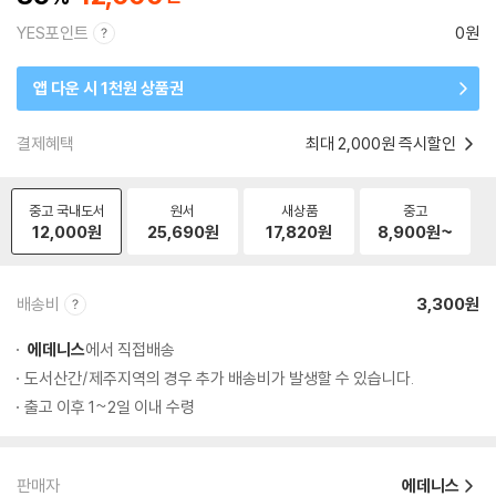
YES포인트
0원
앱 다운 시 1천원 상품권
결제혜택
최대 2,000원 즉시할인
중고 국내도서
원서
새상품
중고
12,000
원
25,690
원
17,820
원
8,900
원~
배송비
3,300원
에데니스
에서 직접배송
도서산간/제주지역의 경우 추가 배송비가 발생할 수 있습니다.
출고 이후 1~2일 이내 수령
판매자
에데니스