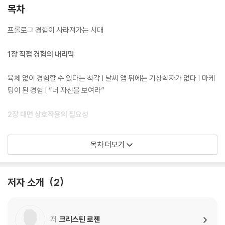
목차
프롤로그 경험이 사라져가는 시대
1장 직접 경험의 내리막
육체 없이 경험할 수 있다는 착각 | 날씨 앱 뒤에는 기상학자가 없다 | 마케
팅이 된 경험 | “너 자신을 보여라”
2장 대면 상호작용의 필요성
얼굴이 가지는 힘 | 상호작용 능력의 소멸 | 투명 인간들의 사회 | 인간을 대
목차 더보기
체한 기계 | 친구를 만나지 않는 10대들 | 직관을 방해하는 기술 | 우리, 물
리적 존재
저자 소개
2
3장 손으로 써야만 배울 수 있는 것
손 글씨의 나비 효과 | 물성의 힘 | 그림 그리기의 쇠퇴 | 만지고 느끼고 소
저
크리스틴 로젠
비하고 | 어린이들의 학습에는 사람이 필요하다 | 육체성의 소멸 앞에서