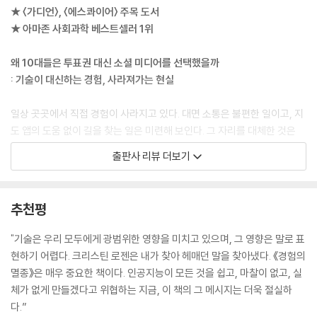
이디와 인스타그램 페이지를 만든다. 그들은 디지털 이미지를 무엇보다 중
★ 〈가디언〉, 〈에스콰이어〉 주목 도서
요하게 여기는 문화 속에서, 온라인 세계를 지배하는 소셜 미디어 플랫폼
★ 아마존 사회과학 베스트셀러 1위
이 공유를 거의 의무화한 곳에서, 경쟁과 지속적인 표현이 일반적이고 대
면 상호작용의 가능성은 낮으며 익명의 괴롭힘이 쉬운 곳에서 성장할 것이
왜 10대들은 투표권 대신 소셜 미디어를 선택했을까
다. 그곳은 역사에 대한 인식이 달라진 세계다. 과거는 더 이상 멀고 단절된
: 기술이 대신하는 경험, 사라져가는 현실
무언가가 아니다. 페이스북이 “1년 전 오늘” 기능으로 상기시켜주는 것이
다. 기술 회사들이 자주 상기시켜주듯이 그곳은 가능성의 세계이고, 애플
일상 곳곳에서 직접 경험이 사라지고 있다. 대면 소통은 불편한 일이고, 지
광고 슬로건이 약속하듯이 “자동적이고 수월하며 매끄러운” 곳이다. 이곳
도 앱의 도움 없이 길을 찾는 일은 미련해 보인다. 그 자리를 대체한 것은
이 우리가 사는 세계다. 여기는 우리가 살고 싶은 곳인가?
인공지능을 비롯한 디지털 기술이다. 이제 단순히 경험을 대체하는 것을
출판사 리뷰 더보기
--- p.47
넘어, 기술로 매개된 경험은 직접 경험보다 더 우선시되고 있다. 1년 동안
소셜 미디어 사용을 중단할 것인지 아니면 투표권을 포기할 것인지 선택하
프랑스 철학자 시몬 베유는 말했다. “관심은 가장 희귀하고 순수한 형태의
라는 질문에 10대 사용자의 64퍼센트가 투표권을 포기하겠다고 답했다.
추천평
관대함이다.” 물리적으로 구현된 존재로서 서로에게 관심을 보이는 것, 즉
전 세계 청소년의 53퍼센트가 자신이 선호하는 기술을 잃느니 후각을 잃
같은 공기를 마시고, 말로 하지 않은 서로의 감정을 느끼고, 서로의 얼굴을
는 편을 선택하겠다고 대답하기도 했다. 저자는 기술로 매개된 경험이 직
"기술은 우리 모두에게 광범위한 영향을 미치고 있으며, 그 영향은 말로 표
보고, 서로의 몸짓에 공감하는 것은 우리를 인간답게 만드는 핵심 요소다.
접 경험을 추월하는 시대가 도래했다고 선언한다. 직접 경험이 매개 경험
현하기 어렵다. 크리스틴 로젠은 내가 찾아 헤매던 말을 찾아냈다. 《경험의
다른 사람에게 관심을 주려면 그의 물리적 존재에 시간을 할애해야만 한
으로 대체됨에 따라 경험은 ‘겪는’ 일에서 ‘보는’ 일로 옮겨가고 있다. 여행
멸종》은 매우 중요한 책이다. 인공지능이 모든 것을 쉽고, 마찰이 없고, 실
다. 아무리 뛰어난 기술이라도 이런 모든 요구를 충족시킬 수는 없다.
지의 모습보다 여행에 떠난 자신의 모습을 중계하고, 동영상을 보는 자신
체가 없게 만들겠다고 위협하는 지금, 이 책의 그 메시지는 더욱 절실하
--- p.87
의 모습을 다시 촬영한 리액션 영상을 게시한다. 이는 직접 경험이 박탈된
다.”