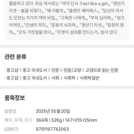
활동하고 있다. 주요 역서로는 『여자 단식: Fast like a girl』, 『갱년기
장소가 뿌리뽑힌 사회 | 공간의 규칙 | 연결되지 않은 사람들 | 우리는 같이
리셋 - 봄을 되찾다』, 『왜 아플까』, 『플랜트 패러독스』, 『당신의 의사
있지 않다 | 우리가 서 있는 곳은 어딘가
도 모르는 11가지 약의 비밀』, 『고독한 나에게』, 『부의 심리학』, 『씽크
어게인』,『인생의 의미』, 『운동의 뇌과학』, 『갱년기 리셋』, 『팀장의 원
에필로그 이 혼란에 저항하라
칙』, 『모두 거짓말을 한다』, 『무엇이 성과를 만드는가』 등이 있다.
감사의 말
주
관련 분류
중고샵
중고 국내도서
인문
인문/교양
교양으로 읽는 인문
중고샵
중고 국내도서
사회
사회학
사회학일반
품목정보
발행일
2025년 05월 20일
쪽수, 무게, 크기
364쪽 | 526g | 147*215*25mm
ISBN13
9791167742063