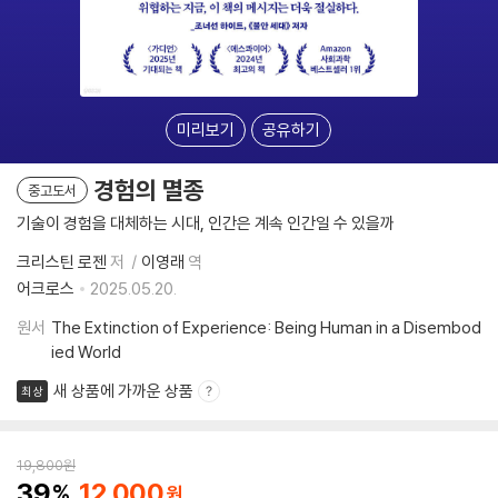
미리보기
공유하기
경험의 멸종
중고도서
기술이 경험을 대체하는 시대, 인간은 계속 인간일 수 있을까
크리스틴 로젠
저
이영래
역
어크로스
2025.05.20.
원서
The Extinction of Experience: Being Human in a Disembod
ied World
새 상품에 가까운 상품
최상
19,800
원
39
12,000