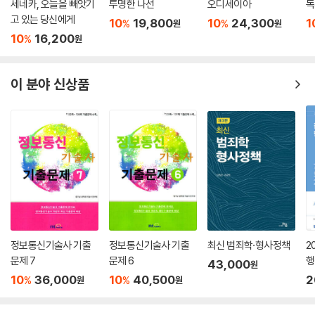
세네카, 오늘을 빼앗기
투명한 나선
오디세이아
독
고 있는 당신에게
10
19,800
10
24,300
1
%
%
원
원
10
16,200
%
원
이 분야 신상품
정보통신기술사 기출
정보통신기술사 기출
최신 범죄학·형사정책
2
문제 7
문제 6
행
43,000
원
의
10
36,000
10
40,500
2
%
%
원
원
함