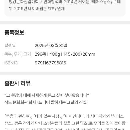
청강문화산업대학교 만화창작과. 2014년 케이툰 「헤어스탕스」로 데
뷔. 2019년 네이버웹툰 「1초」 연재.
품목정보
발행일
2025년 03월 31일
쪽수, 무게, 크기
296쪽 | 480g | 145*200*20mm
ISBN13
9791167795816
출판사 리뷰
“그 현장에 대해 자세하게 듣고 싶어 찾아왔습니다”
작도 문화회관 화재! 드디어 밝혀지는 그날의 진실
『죽음에 관하여』, 『네가 없는 세상』, 『아이덴티티』의 시니 작가와 『헤어스
탕스』 광운 작가가 만나 소방관들의 삶을 그린 『1초』로 우리들 곁에 돌아왔