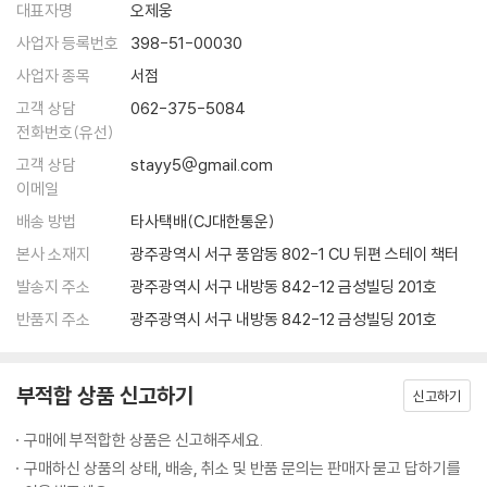
있다. 소방관들의 삶을 생생하게 표현한 『1초』를 통해 우리가 미처 알지 못
대표자명
오제웅
했던 소방관들의 삶을 함께 경험해보시길 바란다.
사업자 등록번호
398-51-00030
사업자 종목
서점
고객 상담
062-375-5084
전화번호(유선)
고객 상담
stayy5@gmail.com
이메일
배송 방법
타사택배(CJ대한통운)
본사 소재지
광주광역시 서구 풍암동 802-1 CU 뒤편 스테이 책터
발송지 주소
광주광역시 서구 내방동 842-12 금성빌딩 201호
반품지 주소
광주광역시 서구 내방동 842-12 금성빌딩 201호
부적합 상품 신고하기
신고하기
구매에 부적합한 상품은 신고해주세요.
구매하신 상품의 상태, 배송, 취소 및 반품 문의는 판매자 묻고 답하기를