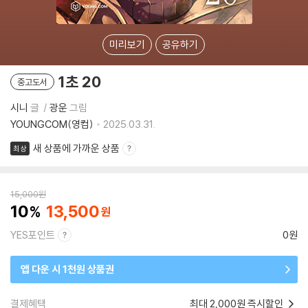
미리보기
공유하기
1초 20
중고도서
시니
글
광운
그림
YOUNGCOM(영컴)
2025.03.31.
새 상품에 가까운 상품
최상
15,000
원
10
13,500
YES포인트
0원
앱 다운 시 1천원 상품권
결제혜택
최대 2,000원 즉시할인