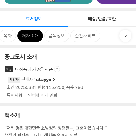
도서정보
배송/반품/교환
목차
저자 소개
품목정보
출판사 리뷰
중고도서 소개
새 상품에 가까운 상품
최상
판매자 :
stayy5
사업자
출간 20250331, 판형 145x200, 쪽수 296
특이사항 : -인터넷 연재 만화
책소개
“저의 명은 대한민국 소방청의 청렴결백, 그뿐이었습니다.”
청장의 회자수, 그가 파헤치는 숨겨진 진실