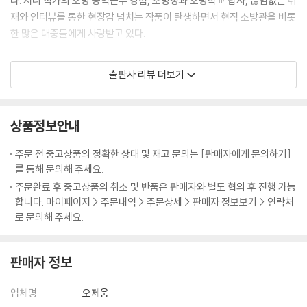
다. 시니 작가의 소방 공익근무 경험, 소방청과 소방학교 답사, 끊임없는 취
재와 인터뷰를 통한 현장감 넘치는 작품이 탄생하면서 현직 소방관을 비롯
한 많은 대중들에게 사랑받고 있다.
보통 소방관이라고 하면 화재 현장을 진압하는 모습을 떠올리기 마련이지
출판사 리뷰 더보기
만 『1초』에서는 신임 소방관부터 구급대원들의 모습까지 놓침 없이 다루
며 다각도로 그들의 일상을 보여준다. 현장을 벗어나 평범한 한 사람으로
서의 소방관의 모습 또한 다루며 ‘영웅’이라는 타이틀 뒤에 가려진 그들의
상품정보안내
이야기를 대중들에게 전하며 울림을 주고 있다.
주문 전 중고상품의 정확한 상태 및 재고 문의는 [판매자에게 문의하기]
‘미래를 볼 수 있는 능력’을 가졌지만 아직 그 능력을 제대로 사용하지 못하
를 통해 문의해 주세요.
는 호수. 작가는 사람들을 구하고 싶은 마음과 달리 미숙한 점이 많은 신임
주문완료 후 중고상품의 취소 및 반품은 판매자와 별도 협의 후 진행 가능
소방관의 모습을 보여주면서 작품에 현실감, 인간미를 더했다. 주인공의
합니다. 마이페이지 > 주문내역 > 주문상세 > 판매자 정보보기 > 연락처
성장을 독자들이 함께 하면서 캐릭터를 향한 애정과 작품의 몰입도도 높아
로 문의해 주세요.
졌다. 탄탄한 스토리와 생동감 넘치는 작화로 대중적인 흥미요소와 휴머니
티를 모두 잡은 『1초』. 소방관의 대우와 근무환경이 사회적으로 이슈가 되
판매자 정보
면서 작품을 향한 독자들의 관심도 남다른 듯하다. 현직 소방관, 소방 공무
원 시험을 준비하는 사람들뿐만 아니라 일반 시민들도 매 화 소방관의 고
업체명
오제웅
충, 사명감 등을 곱씹으며 진심 어린 댓글로 작품을 향한 애정을 드러내고