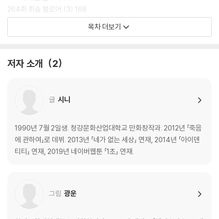
264화 휘슬 블로어 (3) 168
265화 휘슬 블로어 (4) 186
목차 더보기
266화 휘슬 210
267화 Open the door 236
268화 청산 260
저자 소개
2
후기+특별 편 284
글
시니
1990년 7월 2일생. 청강문화산업대학교 만화창작과. 2012년 「죽음
에 관하여」로 데뷔. 2013년 「네가 없는 세상」 연재, 2014년 「아이덴
티티」 연재, 2019년 네이버웹툰 「1초」 연재.
그림
광운