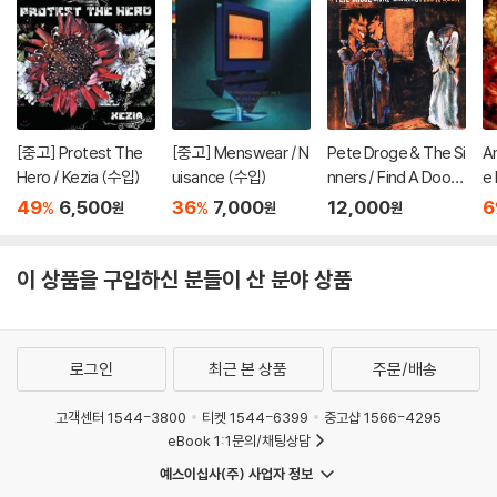
[중고] Protest The
[중고] Menswear / N
Pete Droge & The Si
An
Hero / Kezia (수입)
uisance (수입)
nners / Find A Door
e
(미개봉)
49
6,500
36
7,000
12,000
6
%
%
원
원
원
이 상품을 구입하신 분들이 산 분야 상품
로그인
최근 본 상품
주문/배송
고객센터 1544-3800
티켓 1544-6399
중고샵 1566-4295
eBook 1:1문의/채팅상담
예스이십사(주) 사업자 정보