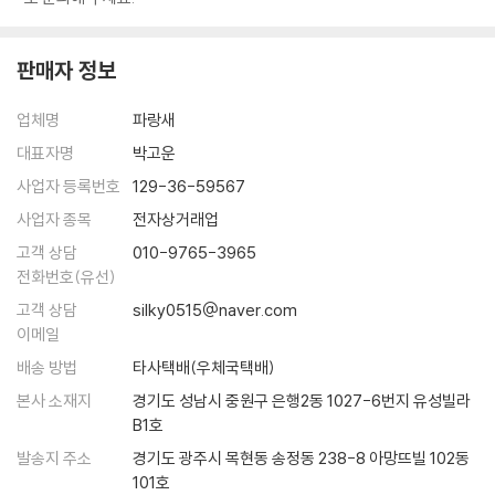
판매자 정보
업체명
파랑새
대표자명
박고운
사업자 등록번호
129-36-59567
사업자 종목
전자상거래업
고객 상담
010-9765-3965
전화번호(유선)
고객 상담
silky0515@naver.com
이메일
배송 방법
타사택배(우체국택배)
본사 소재지
경기도 성남시 중원구 은행2동 1027-6번지 유성빌라
B1호
발송지 주소
경기도 광주시 목현동 송정동 238-8 아망뜨빌 102동
101호