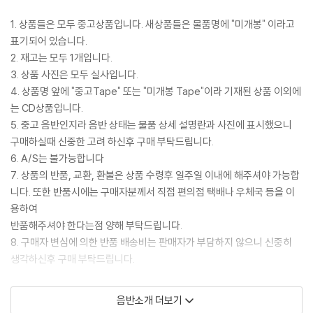
1. 상품들은 모두 중고상품입니다. 새상품들은 물품명에 "미개봉" 이라고
표기되어 있습니다.
2. 재고는 모두 1개입니다.
3. 상품 사진은 모두 실사입니다.
4. 상품명 앞에 "중고Tape" 또는 "미개봉 Tape"이라 기재된 상품 이외에
는 CD상품입니다.
5. 중고 음반인지라 음반 상태는 물품 상세 설명란과 사진에 표시했으니
구매하실때 신중한 고려 하신후 구매 부탁드립니다.
6. A/S는 불가능합니다
7. 상품의 반품, 교환, 환불은 상품 수령후 일주일 이내에 해주셔야 가능합
니다. 또한 반품시에는 구매자분께서 직접 편의점 택배나 우체국 등을 이
용하여
반품해주셔야 한다는점 양해 부탁드립니다.
8. 구매자 변심에 의한 반품 배송비는 판매자가 부담하지 않으니 신중히
생각하신후 구매 부탁드립니다.
2506503 Led Zeppelin - Stairway To Heaven : A Tribute To /
음반소개 더보기
워너뮤직 1997 / 장르 : Rock / 자켓 상태좋음, 시디 스크레치 약간