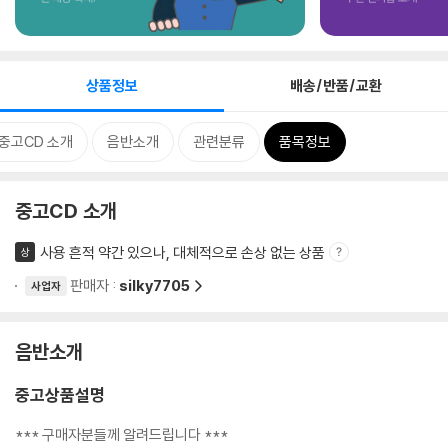
상품정보
배송/반품/교환
중고CD 소개
음반소개
관련분류
품목정보
중고CD 소개
사용 흔적 약간 있으나, 대체적으로 손상 없는 상품
상
판매자 :
silky7705
사업자
음반소개
중고상품설명
*** 구매자분들께 알려드립니다 ***