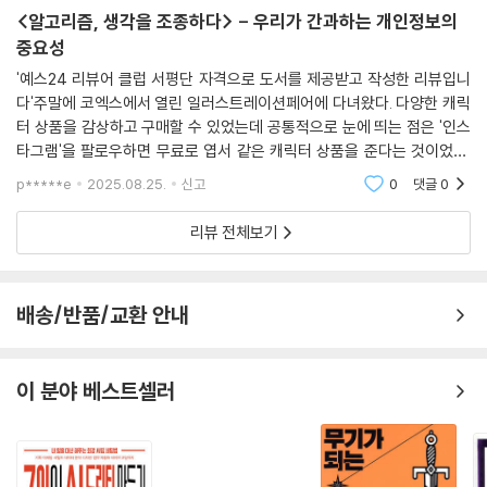
저자는 참가자 1,000명을 상대로 GPS 동선, 검색 기록, SNS 정보 등 데
<알고리즘, 생각을 조종하다> - 우리가 간과하는 개인정보의
이터를 넘기면 현금을 즉시 지급하는 실험을 했다. 사전에 ‘프라이버시는
중요성
중요하다’라는 것에 동의했던 것과 달리 참가자들의 평균 85퍼센트가 데
'예스24 리뷰어 클럽 서평단 자격으로 도서를 제공받고 작성한 리뷰입니
이터를 쉽게 판매해 버렸다.(221쪽) 단지 데이터의 가치를 강조하는 것만
다'주말에 코엑스에서 열린 일러스트레이션페어에 다녀왔다. 다양한 캐릭
으론 기울어진 데이터 운동장을 바로잡기에 역부족이라는 걸 깨달은 저자
터 상품을 감상하고 구매할 수 있었는데 공통적으로 눈에 띄는 점은 '인스
는 전제를 새로 설정했다. 개인정보를 일일이 지키기에 사람들은 너무 바
타그램'을 팔로우하면 무료로 엽서 같은 캐릭터 상품을 준다는 것이었다.
쁘며 광속으로 발전하는 데이터 시장을 이해하기에 우리 뇌의 진화 속도가
언젠가부터 인스타그램, 트위터, 페이스북 같은 SNS는 누구나 당연히 하
p*****e
2025.08.25.
신고
0
댓글
0
는 일상이 되어 있었
아직 원시 수준에 머물러 있다는 ‘프라이버시의 역설’이다.(224쪽) 저자
는 ‘설계된 프라이버시’라는 원칙에서 실마리를 얻고 ‘사용자가 개인정보
리뷰 전체보기
를 보호하려고 아무것도 할 필요 없게’ 하는 것이 판을 뒤집을 열쇠라는 걸
알았다. 핵심은 인간의 관성을 이용하는 것이다. 장기기증을 하려면 신청
자가 직접 등록해야 하는 ‘등록 옵션’ 나라인 독일과 미국보다 전 국민을 장
배송/반품/교환 안내
기기증자로 등록한 뒤 취소 가능성을 열어둔 ‘취소 옵션’ 나라인 영국과 오
스트리아에서 기증 비율이 더 높은 것처럼 개인정보 역시 ‘등록 옵션’이 기
본값이 되어야 한다는 것이다.(234쪽)
이 분야 베스트셀러
그런데 개인정보를 넘기지 않으면 많은 서비스를 포기해야 하는데 불가능
하지 않을까? 저자는 이미 넷플릭스와 애플 등 거대 테크기업에서 이용하
고 있는 ‘연합 학습’ 기술을 예로 들며 충분히 할 수 있다고 말한다. 이 기술