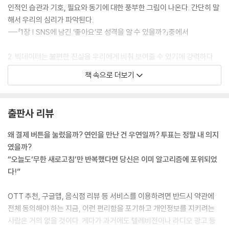
인적인 습관과 기호, 필요와 동기에 대한 풍부한 그림이 나온다. 간단히 말
해서 우리의 심리가 파악된다.
---「1장 | SNS에 남긴 ‘좋아요’로 성격을 알 수 있을까?」중에서
2. 빅데이터는 불편한 진실을 우리에게 비춰 보여줄 수 있기에 강력하다.
빅데이터는 다른 사람들의 삶을 들여다보는 창을 제공하며, 다른 방법으로
책 속으로 더보기
는 우리가 접근할 수 없을 관점을 우리에게 제공한다. 때로 이런 통찰은 유
쾌하다(우호성과 관련된 워드 클라우드를 떠올려보라). 또 어느 날에 이러
한 결과는 우리가 살고 있는 사회를 비판하며 충격을 준다. 그러나 이렇게
출판사 리뷰
설명 가능한 현실에 접근할 수 있다는 것은 시급한 사회 문제들을 판별하
고 변화에 대한 지지를 이끌어낼 기회가 된다.
왜 결제 버튼을 눌렀을까? 연인을 만난 건 우연일까? 투표는 정말 내 의지
---「2장 | 데이터는 정체성을 사냥하는 완벽한 장소다」중에서
였을까?
“오늘도‘무한 새로고침’만 반복했다면 당신은 이미 알고리즘에 포위되었
3. GPS 기록을 활용해서 이 모든 증상을 속속들이 파악할 수는 없지만, 일
다!”
부 증상에 대한 근사치는 얻을 수 있다. 피로와 활력 부족? 활동량이 줄어
들고 집에서 보내는 시간이 길어질 것이다. 흥미와 즐거움의 상실? 방문하
OTT 추천, 구글맵, 음식점 리뷰 등 서비스를 이용하려면 반드시 약관에
는 장소가 줄어들고 일주일의 루틴이 바뀔 것이다. 정확히 이것이 뮐러와
전체 동의해야 하는 지금, 이런 편리함을 포기하고 개인정보를 지키려는
내 연구에서 얻은 결과였고, 다른 연구자들이 얻은 결과도 동일했다. 우울
사람은 거의 없을 것이다. 게다가 과거에도 텔레비전이나 라디오 광고 등
증을 앓고 있는 사람들은 집에서 보내는 시간이 길고, 이동 거리가 짧고, 방