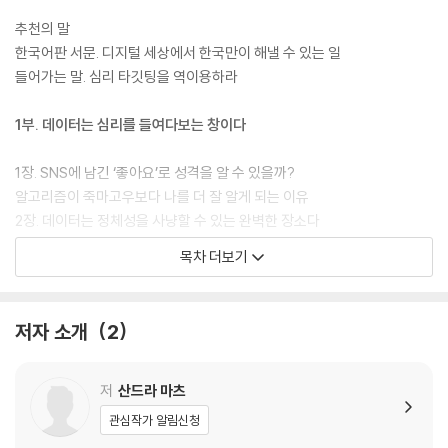
리즘, 생각을 조종하다》가 최고의 해결책이 되어줄 것이다.
추천의 말
한국어판 서문. 디지털 세상에서 한국만이 해낼 수 있는 일
들어가는 말. 심리 타깃팅을 역이용하라
1부. 데이터는 심리를 들여다보는 창이다
1장. SNS에 남긴 ‘좋아요’로 성격을 알 수 있을까?
알고리즘이 죽마고우보다 나를 더 잘 알게 되는 이유
2장. 데이터는 정체성을 사냥할 수 있는 완벽한 장소다
당신이 좋아하는 걸 말해주면 당신이 누구인지 말해주겠다
목차 더보기
3장. 우리가 남긴 디지털 발자국을 추적하는 자들
우리가 하는 모든 것이 데이터다
4장. 배고플 때는 성격도 달라진다
저자 소개
2
상황(맥락)은 우리를 어떤 사람으로 만드는가
2부. 심리 타깃팅은 흉기일까, 도구일까?
저
산드라 마츠
관심작가 알림신청
5장. 알고리즘으로 어디까지 조종할 수 있을까?