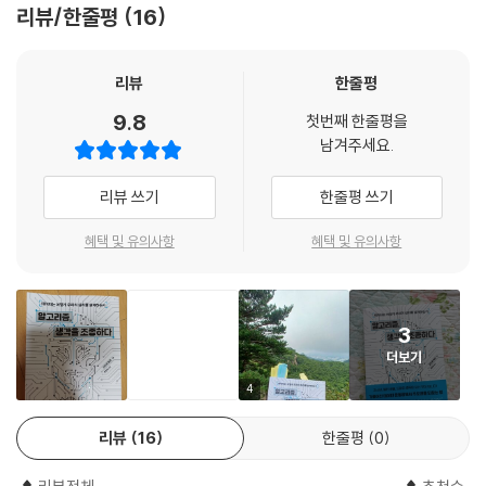
보를 당신 앞에 제시할 수 있다. 이를테면 당신이 돌봄과 공정성을 매우 중
이터 사회를 위한 구체적인 제안이 담겨 있다.
리뷰/한줄평
16
불합격시킨 탓에 좌절하고 자살한 사건, 중국이 정부에 반기를 들 가능성
시하는 사람이라고 치자. 나는 동일임금이나 최저임금과 관련된 정책으로
이 있기만 해도 감시, 통제하는 정책, 2016년 트럼프 당선에 결정적 역할
- 앤절라 더크워스 (《그릿》 저자)
당신에게 다가갈 것이다. 만약 당신이 충실성과 순수성을 더 중시한다면
을 한 홍보 회사의 가짜 뉴스 반복 노출 사건(210쪽) 등은 모두 우리가 일
리뷰
한줄평
나는 당신이 더 엄격한 이민법을 지지하도록 유도할 수 있다.
방적으로 당하고 있는 현실을 적나라하게 보여준다.
이 책은 빅데이터의 힘에 대해 독보적으로 인간적인 관점을 제시하고 있
---「5장 | 알고리즘으로 어디까지 조종할 수 있을까?」중에서
9.8
첫번째 한줄평을
다. 저자는 작은 마을에서 자란 저자의 개인적 서사와 혁신적인 심리 타깃
남겨주세요.
저자는 현대 심리 타깃팅을 ‘어떤 길을 다른 길보다 더 매력적으로 보이게
팅 연구를 능숙하게 엮어낸다. 그 결과 알고리즘이 어떻게 우리의 정신세
6. 심리 타깃팅은 우리를 우리 자신의 반향실에 가둘 수 있다는 점에서 위
하는 일’에 비유한다. 한 인간이 일일 평균 3만 5,000개의 결정을 내린다
계에 침투하는지 보여주며, 우리가 어떻게 그 데이터 게임을 다시 설계하
험하기도 하지만, 우리가 세상을 알아가는 방식을 바꿔놓는 진정한 게임
리뷰 쓰기
한줄평 쓰기
고 할 때, 기업과 정부는 우리를 뜻대로 유도하기 위해 나머지 3만 4,000
고 주도할 수 있는지 흥미진진하게 조망한다. 반드시 읽어야 한다!
체인저가 될 수도 있다. 역사상 최초로 우리는 우리 자신의 입장을 벗어나
개의 자유로운 선택을 지워버린다.(207쪽) 그 선택이 단지 무엇을 살지
- 댄 애리얼리 (《미스빌리프》 저자)
완전히 다른 사람의 관점에서 세계를 탐색할 수 있게 된다. 임의의 관점이
혜택 및 유의사항
혜택 및 유의사항
말지를 넘어, 누구를 배우자로 고를지, 돈을 어디에 투자할지, 누구에게 투
아니라 우리가 정의하는 관점, 다른 방법으로는 결코 경험할 수 없는 관점
표할지처럼 인생의 큰 경로라면 어떨까? 저자가 ‘삶의 주인이 되려면 개인
을 이제 경험할 수 있다.
흥미진진한 이 책은 알고리즘이 우리의 성격을 어떻게 예측하고, 행동을
정보 보호가 필요하다’고 목소리를 높이는 이유다.
---「6장 | 심리 타깃팅을 우리에게 유리하게 사용하는 방법」중에서
어떻게 구성하는지, 그것이 왜 중요한지 보여준다. 재치 있고 쉽게 읽히며,
3
인간 본성에 대한 깊은 통찰로 가득하다. 디지털 시대, 이 새로운 흐름의 잠
“알고리즘은 삶의 무기가 될 수 있다!”
더보기
7. 그들의 판단은 우리 뇌를 속여 잘못된 결론으로 비약하게 하는 두 가지
재력과 함정을 더 잘 이해하게 해줄 것이다.
저축은 늘리고 우울증은 치료하고 민주주의까지 확대하는 데이터 역설계
4
오류, 즉 “그럴 가치가 있다”라는 오류와 “나는 숨길 것이 없다”라는 오류
법
- 케이티 밀크먼 (《슈퍼 해빗》 저자)
중 적어도 하나에 근거하고 있다고 생각하기 때문이다(이에 대해서는 나
리뷰
16
한줄평
0
중에 자세히 설명하겠다). 둘째, 프라이버시를 포기한다는 것은 단순히 혼
기술은 중립적이라고 믿는 저자는 심리 타깃팅을 선한 목적으로 이용하면
개인정보를 넘기는 대가로 맞춤형 기술을 누리는 데 익숙해진 시대, 이 책
자 있을 권리를 포기하는 것 이상을 의미한다. 그것은 스스로 결정을 내리
더 나은 세상을 만들 수 있다는 것을 증명하기 위해 저축률을 높이고 민주