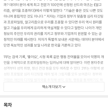
까? 데이터 분야 세계 최고 전문가 100인에 선정된 산드라 마츠는 《알고
리즘, 생각을 조종하다》에서 이렇게 말한다. “기술은 좋은 것도 나쁜 것도
아니며 중립적인 것도 아니다.” 저자는 기업과 정부가 맞춤형 심리 타깃팅
과 프로파일링, 알고리즘으로 우리를 조종할 수 있다면 우리 역시 원리를
알고 기술을 우리에게 유리하게 역설계할 수 있다고 말한다. 나아가 개인
정보의 주인인 우리의 권리를 지키고 정부와 기업까지 윈윈할 수 있는 긍
정적인 미래를 제시한다. 저자가 특별히 보내온 서문에는 데이터 분야에서
단연 독보적인 성과를 보일 나라로 한국을 거론하고 있다.
1부는 검색 기록, ‘좋아요’, 시청 목록 같은 행동 잔여물을 모아서 익명의 개
인을 구체적으로 프로파일링하는 딥러닝에 대해 알아본다. 이런 몽타주로
성격부터 성적 취향, 정신 건강 등을 모두 예측할 수 있다. 2부는 이렇게 생
성된 프로필로 심리 타깃팅할 때의 빛과 그림자를 모두 보여준다. 정부와
기업은 개인의 디지털 발자국을 추적해 생각, 감정, 행동을 통제하기도 하
지만, 우리 역시 저축을 늘리거나 우울증을 치료하고 민주주의를 확산하는
책소개 더보기
무기로 사용할 수 있다. 3부는 정부와 기업, 시민 모두 이익을 얻는 전략을
알아본다. 오늘도 ‘무한 새로고침’만 반복하고 시간을 낭비했는가? 알고리
즘에 끌려다니지 않고 주도적으로 인생을 살아가고 싶은 이들에게 《알고
목차