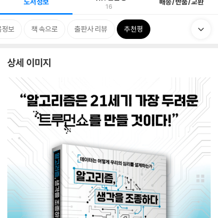
도서정보
배송/반품/교환
16
목정보
책 속으로
출판사 리뷰
추천평
상세 이미지