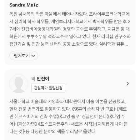
심리 타깃팅의 원리와 놀라운 실험 결과
Sandra Matz
6장. 심리 타깃팅을 우리에게 유익하게 사용하는 법
독일 남서쪽의 작은 마을에서 태어나 자랐다. 프라이부르크대학교에
저축을 늘리고, 우울증을 개선하고, 정치 성향을 변화시키기
서 심리학 학사 학위를, 케임브리지대학교에서 박사학위를 받은 후 2
7장. 개인정보는 어떻게 차별과 통제의 먹이가 되는가
7세에 컬럼비아경영대학원의 경영학 교수로 부임하고, 지금은 동 대
우리가 잃게 되는 건 단지 사생활만이 아닌 이유
학원에서 루루초우왕 석좌교수로 일하고 있다. 현재 리더십 연구소와
첨단기술 및 인간 능력 센터의 공동 소장으로 있다. 심리학과 컴퓨터
3부. 데이터가 우리를 위해 일하게 하라
공학을 전공한 전산 사회과학자로서 인간 행동을 이해하기 위해 디지
펼쳐보기
털 발자국과 내면생활의 숨은 관계를 연구한다. 목표는 난해한 데이
8장. 모두가 개인정보를 보호하기에는 너무 바쁘다
터를 해석해서 개인, 기업, 정책 입안자들이 데이터를 더 효과적이고
데이터를 스스로 관리하면 문제가 해결될까?
윤리적인 방식으로 사용하도록 유도하는 것이다. 지난
역
안진이
9장. 개인정보 보호와 편리한 서비스, 둘 다 잡는 법
취소 옵션과 등록 옵션, 그리고 연합 학습에 대해서
관심작가 알림신청
10장. 개인정보 권력을 되찾기 위해 모인 동맹군들
와인 협동조합에서 집합적 데이터 관리의 실마리를 얻다
서울대학교 미술대학 서양화과 대학원에서 미술 이론을 전공했고,
현재 전문 번역가로 활동하고 있다. 《영혼의 순례자 반 고흐》 《헤르
나가는 말. 통제권을 회복할 수 있는 희망이 있다
만 헤르츠버거의 건축 수업》 《고잉 솔로: 싱글턴이 온다》 《타임 푸
감사의 말
어》 《마음가면》 《포스트자본주의: 새로운 시작》 《지혜롭게 나이 든
부록 A
다는 것》 등 다양한 분야의 책을 우리말로 옮겼다.
부록 B