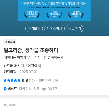
미리보기
사이즈비교
공유하기
소득공제
알고리즘, 생각을 조종하다
데이터는 어떻게 우리의 심리를 설계하는가
산드라 마츠
저
안진이
역
생각의힘
2025.07.31.
9.9
판매지수
318
16
베스트
마케팅/세일즈 top100 1주
19,800
원