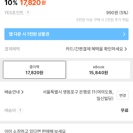
10
17,820
YES포인트
990원 (5%)
5만원 이상 구매 시 2천원 추가 적립
앱 다운 시 1천원 상품권
결제혜택
카드/간편결제 혜택을 확인하세요
종이책
eBook
17,820
원
15,840
원
배송안내
서울특별시 영등포구 은행로 11(여의도동,
변경
일신빌딩)
배송비
무료
이미 소장하고 있다면 판매해 보세요.