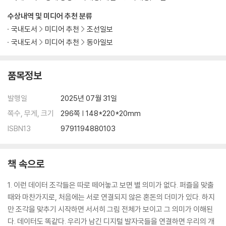
수상내역 및 미디어 추천 분류
국내도서
미디어 추천
조선일보
국내도서
미디어 추천
동아일보
품목정보
발행일
2025년 07월 31일
쪽수, 무게, 크기
296쪽 | 148*220*20mm
ISBN13
9791194880103
책 속으로
1. 이런 데이터 조각들은 따로 떼어놓고 보면 별 의미가 없다. 퍼즐을 맞출
때와 마찬가지로, 처음에는 서로 연결되지 않은 혼돈의 더미가 있다. 하지
만 조각을 맞추기 시작하면 서서히 그림 전체가 보이고 그 의미가 이해된
다. 데이터도 똑같다. 우리가 남긴 디지털 발자국들을 연결하면 우리의 개