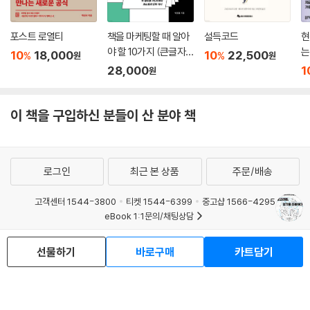
료 협동조합, 신용 협동조합처럼 우리가 조합으로 뭉친다면 정부와 기업에
대항할 협상력을 갖출 수 있다. 사람들의 데이터를 사용해 창출되는 인사
포스트 로열티
책을 마케팅할 때 알아
설득코드
현
이트를 기업과 정부만 이용할 수 있었던 것과 달리 협동조합을 만들면 우
야 할 10가지 (큰글자
는
10
18,000
10
22,500
리가 누리는 것도 가능해진다. 데이터 시장이 빛의 속도로 발전하는 지금,
%
%
원
원
책)
28,000
1
원
정부와 기업, 시민에게는 새로운 사회계약이 필요하다. 모두가 이익을 얻
을 수 있고, 우리는 삶에 대한 통제권을 되찾는 기회를 잡을 수 있을 것이
다.(255쪽)
이 책을 구입하신 분들이 산 분야 책
로그인
최근 본 상품
주문/배송
고객센터 1544-3800
티켓 1544-6399
중고샵 1566-4295
eBook 1:1문의/채팅상담
예스이십사(주) 사업자 정보
선물하기
바로구매
카트담기
이용약관
개인정보처리방침
청소년보호정책
PC버전
회사소개
거래처관계자께
도서홍보
광고
Copyright © YES24 Corp. All Rights Reserved.