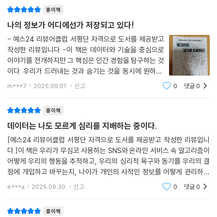
은 단지 치료를 넘어 정신과 방문이 어려운 사회경제적 취약 계층, 낙인이
으로 집단의 위험 관리에 초점을 맞춘다. 데이터세를 신설하거나 취소 옵
종이책
두려운 사람들에게 유용한 선택지가 될 수 있다.(177쪽)
션 정책을 강제하면 가장 심각한 피해에서 우리를 보호할 수 있을 것이다.
나의 정보가 어디에선가 저장되고 있다!
하지만 이 두 가지 접근법 중 어느 것도 나와 당신이 개인 데이터에서 추출
정치에서도 긍정적인 변화를 이끌 수 있다. 알고리즘과 심리 타깃팅이 낳
- 예스24 리뷰어클럽 서평단 자격으로 도서를 제공받고
할 수 있는 가치를 극대화하는 데 개인적인 도움을 주지는 않는다. 우리의
작성한 리뷰입니다 -이 책은 데이터와 기술을 중심으로
은 필터 버블과 반향실 효과가 민주주의를 극단과 혐오로 분열시킨다는 걸
취향과 목표는 각기 다를 것이고, 우리는 서로 완전히 다른 방식으로 우리
이야기를 전개하지만 그 핵심은 인간 경험을 탐구하는 것
안 저자는 이를 역설계해 서로 공감하고 이해할 수 있는 첫걸음을 내딛는
자신의 데이터를 최대한 활용하는 걸 원할 것이다
이다. 우리가 드러내는 것과 숨기는 것을 동시에 원하고,
다. 그동안은 누가 무엇을 보는지 알 수 없던 것과 달리 서로의 알고리즘을
---「9장 | 개인정보 보호와 편리한 서비스, 둘 다 잡는 법」중에서
다른 사람을 우리 삶에 들어오게 할 때 얻는 것과 잃는 것
들여다볼 수 있게 장치하는 것이다. 이 사고 실험에서 중요한 건 스크롤할
m***7
2025.09.01.
신고
0
댓글
0
이 있으며 심리 타깃팅 같은 새로운 기술이 사회계약의 재
수 있는 다이얼이다. 평상시에는 ‘내 취향 맞춤형 콘텐츠’로 버튼을 놓다가
검토를 요구한다고 한다. 심리 타깃팅은 단
10. 유럽연합은 이미 데이터의 재사용과 삭제, 데이터 상호운용성, 이동성
필요할 때 ‘내가 평소에 절대 보지 않을 콘텐츠 표시’까지 밀기만 하면 다른
종이책
을 규제해 데이터 소유권을 개인들에게 이전했다. 이런 규제 환경이야말로
사람들이 보는 콘텐츠를 공유할 수 있다. 이 장치가 신념을 바꾸기에는 역
데이터는 나도 모르게 심리를 지배하는 중이다.
데이터 협동조합이 탄생하기에 가장 적합하다. 우리의 개인 데이터에 접근
부족일 수도 있지만 적어도 타인의 현실을 무시해 버리지는 않게 한다는
할 수 있는 유일한 주체가 데이터 협동조합일 때 우리의 데이터 가치는 훨
[예스24 리뷰어클럽 서평단 자격으로 도서를 제공받고 작성한 리뷰입니
점에서 충분히 의의가 있다. 저자의 사고 실험이 실현된다면 민주주의를
씬 높아진다. 앞서 언급했듯이 우리의 데이터 사본을 우리만이 아니라 다
다.]이 책은 우리가 무심코 사용하는 SNS와 온라인 서비스 속 알고리즘이
확산하는 데 심리 타깃팅이 이용되는 최초의 게임 체인저가 될 것이다.(18
어떻게 우리의 행동을 추적하고, 우리의 심리적 욕구와 동기를 우리의 결
른 모든 사람이 가지고 있다면 가격 협상은 어려워진다. 우리의 개인 데이
3쪽)
정에 개입하고 바꾸는지, 나아가 개인의 사적인 정보를 어떻게 관리하고
터를 최대한 활용하려면 유능한 승무원과 비교적 평온한 바다의 조합이 필
역이용 하는지 심도 있게 다룹니다. 단순히 기술적인 설명에 그치지 않고,
요하다.
e***a
2025.08.30.
신고
0
댓글
0
“전체 동의하지 않아도 편리한 서비스를 이용할 수 있을까?”
알고리즘이 만들어내
---「10장 | 개인정보 권력을 되찾으려고 모인 동맹군들」중에서
개인정보는 지키면서 콘텐츠를 즐기는 기업, 정부, 시민의 윈윈 전략!
종이책