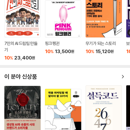
을 이용하면 기업은 개인정보 보안에 비용을 낭비하지 않으면서 서비스를
개선할 수 있고, 고객은 개인정보를 넘기지 않아도 맞춤형 콘텐츠를 추천
받을 수 있다.(238쪽)
정부는 개인 데이터를 수집하는 기업에 세금을 부과하고, 반독점법을 실행
해 거대 테크기업들이 개인정보를 독점하지 않도록 별도의 회사로 분리해
7인의 AI 드림팀 만들
핑크펭귄
무기가 되는 스토리
보
야 한다. 미국의 경우 데이터 브로커들은 사용자의 개인 데이터를 최대한
기
10
13,500
10
15,120
1
%
%
원
원
많이 수집해 이윤을 남기는데, 미국 항공업계 전체의 매출액 또는 방글라
10
23,400
%
원
데시 GDP와 동일한 금액인 약 2,500억 달러의 수익을 창출하는 이 산업
에 세금을 2퍼센트만 부과해도 50억 달러의 추가 세수가 확보된다. 이 돈
이 분야 신상품
은 다른 부문에서 세금을 낮추거나 개인정보 보호 기술을 개발하는 데 사
용할 수 있다. 반독점법 역시 산업의 후퇴를 우려한 것과 달리 1982년 처
음 실행된 이후 실리콘밸리의 혁신은 멈추지 않았다는 걸 모두가 알고 있
다.(249쪽)
시민인 우리가 할 수 있는 일은 무엇일까. 열쇠는 ‘데이터 협동조합’에 있
다. 협동조합은 조합원들에게 가장 큰 이익이 되도록 행동할 법적 의무가
있고, 조합원들은 조합의 운영방식에 대한 부분적인 통제권을 갖는다. 의