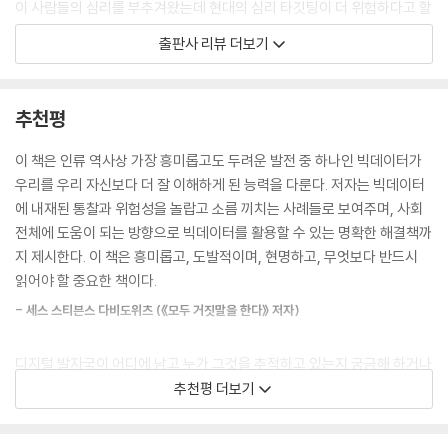
이 사람들의 심리를 부추겨왔는데 현대의 심리 타깃팅이 더 위험하다고 할
문하는 장소가 한정적이다. 간단히 말해서 그들은 덜 움직이고 주변과 접
수 있을까? 심리학과 컴퓨터과학을 전공한 전산사회과학자이자 심리타깃
출판사 리뷰 더보기
촉하지 않는다.
팅 분야의 세계적 권위자인 산드라 마츠는 우리가 가지는 이런 의문은 더
---「3장 | 우리가 남긴 디지털 발자국을 추적하는 자들」중에서
많은 데이터를 모으려는 기업들의 속임수이며, 제공되는 추천 콘텐츠가 실
제로 유용한지 증명된 적 없다고 말한다. 우리가 무심코 넘긴 개인정보는
추천평
4. 드라마 [블랙 미러]에 나오는 것과 같은 디스토피아적인 악몽은 생각보
언제든지 해로운 목적 아래 사용될 수 있다. 나치 집권 당시 공식 인구조사
다 가까이 있다. 구글과 삼성은 오래 전부터 스마트 글래스와 스마트 렌즈
에 종교를 추가했던 네덜란드에서 무려 유대인의 73퍼센트가 사망했던
이 책은 인류 역사상 가장 흥미롭고도 두려운 발전 중 하나인 빅데이터가
를 연구했다. 컨설팅 기업인 글로벌데이터GlobalData의 특허 분석에 따
것(200쪽), 2022년 미국 연방대법원이 임신중단을 불법화하는 판결을
우리를 우리 자신보다 더 잘 이해하게 된 능력을 다룬다. 저자는 빅데이터
르면 2019년에서 2022년 사이에 의료 관련 마이크로봇에 관련된 특허가
내려 수백만 여성이 자신의 생리 주기 앱 데이터 때문에 불안에 떨어야 했
에 내재된 통찰과 위험성을 놀랍고 소름 끼치는 사례들로 보여주며, 사회
60건 이상 등록됐다. 그리고 일론 머스크Elon Musk 의 회사인 뉴럴링크
던 일(201쪽) 등이 대표적이다. 저자는 애플, 페이스북, 구글이 정권에 데
전체에 도움이 되는 방향으로 빅데이터를 활용할 수 있는 명확한 해결책까
Neuralink는 우리의 가장 비밀스러운 저장소 안에 이식 가능한 두뇌용 칩
이터를 넘기는 것을 상상해 보라며, ‘데이터는 영구적이지만 정권은 영원
지 제시한다. 이 책은 흥미롭고, 도발적이며, 현명하고, 무엇보다 반드시
인터페이스를 개발하려고 전력을 다하고 있다.
하지 않다는 점을 항상 기억하라’고 당부한다.(201쪽)
읽어야 할 중요한 책이다.
---「4장 | 배고플 데때는 성격도 달라진다」중에서
- 세스 스티븐스 다비도위츠 (《모두 거짓말을 한다》 저자)
또 전통적인 심리 타깃팅이 모두에게 공개적으로 노출되며 획일적으로 접
5. 만약 내가 당신의 도덕적 기준을 알고 있다면 나는 당신의 행동에 영향
근하는 반면 현대의 심리 타깃팅은 데이터의 주인인 우리가 알 수 없는 방
을 줄 수 있다. 내가 힐튼호텔과 협업했던 일을 생각해 보라. 우리는 소비자
디지털 발자국이 어디에 남고 누가 그것을 추적하고 있는지 궁금해 하거나
식으로 암암리에 개인별로 이뤄진다. 우리는 다른 사람들이 어떤 알고리즘
들의 성격 프로필(즉 여행 유형)과 휴가 유형을 짝지어 소비자들이 브랜드
걱정해 본 적 있다면, 이 책이 그 모든 것을 말해줄 것이다. 저자는 빅데이
추천평 더보기
에 갇혀 있는지 모른다. 자신이 좋아하는 콘텐츠에만 고립되는 필터 버블
와 상품에 관여하도록 유도했다. 정치에서도 똑같이 할 수 있다. 내가 당신
터와 심리 프로파일링이라는 새로운 과학에서 누구보다 깊은 통찰을 지닌
과 반향실 효과는 현대 심리 타깃팅의 부작용이다. 미국 명문대 출신 대학
이 어떤 도덕적 가치를 중요하게 생각하는지 알면, 나는 적절한 주장과 후
학자다. 이 책에는 더 공정하고 안전하며, 모두가 행복할 수 있는 디지털 데
생이 입사 면접에서 조울증이 있다고 밝혔다가 그 기업의 알고리즘이 그를