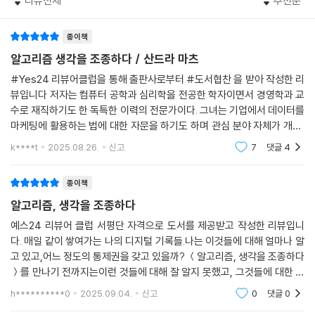
리뷰전체
추천순
은 디지털 발자국이 어떻게 해독되고 수익으로 전환되는지 조명하며, 우리
는 걸 포기한다는 뜻이다. 철학자 카리사 벨리스Carissa Veliz는 그런 의
주의를 확대하는 실험에 돌입했다. 저자는 재무건전성이 떨어지는 이들의
가 그 통제권을 되찾기 위한 길을 제시한다.
미를 담은 문장을 자신의 책 제목으로 정했다. “프라이버시는 힘이다.” 다
성격 프로필을 해석해 유독 저축률이 취약한 성격 유형을 가려냈다. 흔히
종이책
- 파이낸셜 타임스
른 사람들이 내 마음속 깊은 곳에 있는 심리적 욕구에 마음대로 접근하게
성실성 여부라고 생각한 것과 달리 실제론 우호성이 높은 이들의 재무 상
알고리즘 생각을 조종하다 / 산드라 마츠
되는 순간, 그들은 내가 하는 행동을 통제하는 힘을 얻게 된다. 나중에는 내
태가 나빴는데, 그들은 사회적 관계를 중시하느라 ‘돈은 아무리 가져도 부
정체성까지도 그들이 통제한다.
저자는 명확하고 설득력 있는 문체로, 데이터 기반 심리 타깃팅이 불러올
#Yes24 리뷰어클럽을 통해 출판사로부터 #도서협찬 을 받아 작성한 리
족하다’ ‘돈으로 살 수 없는 건 거의 없다’ 같은 명제에 동의하지 않기 때문
---「7장 | 개인정보는 어떻게 차별과 통제의 먹이가 되는가」중에서
뷰입니다 저자는 컴퓨터 공학과 심리학을 전공한 학자이면서 경영학과 교
수 있는 위협을 우리가 얼마나 진지하게 받아들여야 하는지 시의적절하게
이다. 저자는 이들의 저축률을 높이기 위해 ‘돈을 모아야 사랑하는 사람들
수로 재직하기도 한 독특한 이력의 전문가이다. 그녀는 기업에서 데이터를
강조한다.
을 보호할 수 있다’라는 메시지를 새로 내보냈고, 그 결과 성격 맞춤형 메시
마케팅에 활용하는 법에 대한 자문을 하기도 하며 관심 분야 자체가 개인,
8. 결론은 우리의 개인 데이터를 통제할 권리에 수반되는 책임을 우리 스
- 사이언스
지를 받지 않은 대조군과 비교해 무려 275퍼센트의 큰 성과를 올렸다.(16
기업, 정책 입안자들이 데이터를 더 효과적이고 윤리적으로 사용하도록 하
스로 감당할 수가 없다는 것이다. 현재의 데이터 생태계에서는 안 된다. 이
k****t
2025.08.26.
신고
7
댓글
4
7쪽)
는 데 있다고 한다
게임에는 우리에게 불리하게 작용하는 힘이 너무 많다. 그렇다면 투명성과
눈이 번쩍 뜨이는 이 놀라운 데뷔작은, 인공지능이 인터넷 사용자들의 모
통제권을 완전히 포기해야 한다는 뜻일까?물론 아니다. 우리는 톰이 처음
종이책
다음은 정신 건강 개선이다. 심리 타깃팅을 이용해 정신 건강 문제를 예방
든 행동을 좋든 나쁘든 감시하고 있다는 사실을 낱낱이 드러낸다.
에 만들었던 앱과 같은 도구들로 우리 자신의 데이터가 우리에 대해 어떤
하고 병을 쉽고 빠르게 치료하는 시스템을 구축하는 것이다. 많은 헬스 케
알고리즘, 생각을 조종하다
- 퍼블리셔스 위클리
정보를 드러내는지 확인할 수 있어야 한다. 그리고 통제권은 당연히 우리
어 앱처럼 유전자, 환경, 심리, 생활 방식에 대한 인사이트를 활용하면 실
예스24 리뷰어 클럽 서평단 자격으로 도서를 제공받고 작성한 리뷰입니
가 가져야 한다. 그건 우리의 데이터니까. 하지만 데이터에 대한 통제권을
현할 수 있다. MIT에서는 센서가 장착된 스마트폰으로 심박수, 체온, 수면
다. 매일 같이 쌓여가는 나의 디지털 기록들.나는 이것들에 대해 얼마나 알
성공적으로 행사하려면 그 권리를 우리에게 이롭게 활용 가능한 시스템을
등을 24시간 관리해 스트레스, 불안, 우울증 여부를 진단하는 연구를 한
고 있고,어느 정도의 통제권을 갖고 있을까? ＜알고리즘, 생각을 조종하다
만들어야 한다.
다. 생성형 AI 기반의 정신 건강 챗봇도 이미 상용화되어 있다. 2021년 미
＞를 만나기 전까지는이런 것들에 대해 잘 알지 못했고, 그것들에 대한 어
---「8장 | 모두가 개인정보를 보호하기에는 너무 바쁘다」중에서
국 성인의 22퍼센트가 정신 건강 챗봇을 사용한 적 있고, 외상후스트레스
떤 인식과 관점을 지니지 못했었다.무심코 보는 나의 SNS가, 궁금증을 해
h**********0
2025.09.04.
신고
0
댓글
0
결하기 위한 나의
장애까지 치료 가능한 저비용 도구가 최근 개발되기도 했다. 이런 챗봇들
9. 하지만 그게 다가 아니다. 규제에 따라 의무화된 제도적 변화는 일반적