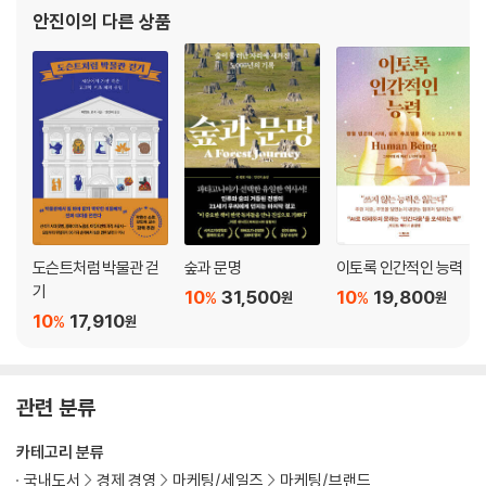
안진이
의 다른 상품
주
찾아보기
도슨트처럼 박물관 걷
숲과 문명
이토록 인간적인 능력
기
10
31,500
10
19,800
%
%
원
원
10
17,910
%
원
관련 분류
카테고리 분류
국내도서
경제 경영
마케팅/세일즈
마케팅/브랜드