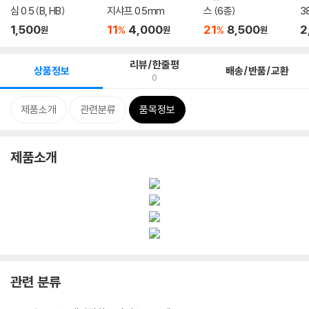
심 0.5 (B, HB)
지샤프 0.5mm
스 (6종)
3
1,500
11
4,000
21
8,500
2
%
%
원
원
원
리뷰/한줄평
상품정보
배송/반품/교환
0
제품소개
관련분류
품목정보
제품소개
관련 분류