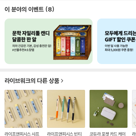
이 분야의 이벤트
8
라이브워크
의 다른 상품
라이프앤피시스 샤프
라이프앤피시스 빈티
코듀라 포켓 카드 케이
라