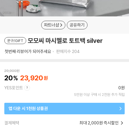
파트너샵
공유하기
모모씨 마시멜로 토트백 silver
문구/GIFT
첫번째 리뷰어가 되어주세요
판매지수
204
29,900
원
20
23,920
YES포인트
0원
5만원 이상 구매 시 2천원 추가 적립
앱 다운 시 1천원 상품권
결제혜택
최대 2,000원 즉시할인