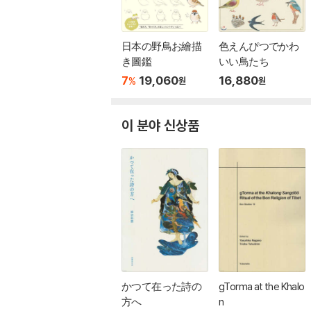
日本の野鳥お繪描
色えんぴつでかわ
き圖鑑
いい鳥たち
7
19,060
16,880
%
원
원
이 분야 신상품
かつて在った詩の
gTorma at the Khalo
方へ
n