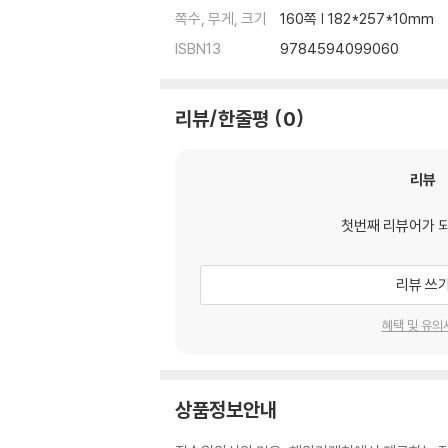
쪽수, 무게, 크기
160쪽 | 182*257*10mm
ISBN13
9784594099060
리뷰/한줄평
0
리뷰
첫번째 리뷰어가 
리뷰 쓰
혜택 및 유의
상품정보안내