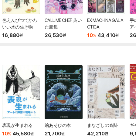
色えんぴつでかわ
CALL ME CHEF ゑい
EX MACHINA GALA
手
いい水の生き物
た畵集
CTICA
ア
16,880
26,530
10
43,410
26
%
원
원
원
表現が生まれる
繪あそびの本
まなざしの奇跡
ギャ
10
45,580
21,700
42,210
9,
%
원
원
원