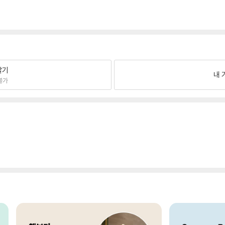
팔기
내 
불가