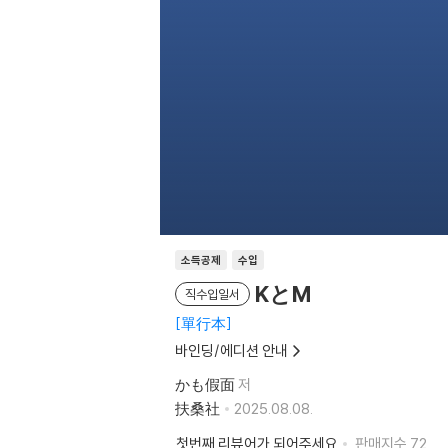
소득공제
수입
KとM
직수입일서
單行本
바인딩/에디션 안내
かも假面
저
扶桑社
2025.08.08.
첫번째 리뷰어가 되어주세요
판매지수
72