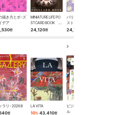
の描き方とポ-ズ
MINIATURE LIFE PO
パリの素敵なイラ
イデア
STCARD BOOK 田
スト100枚レタ-ブ
中達也ポストカ-ド
ック
,530
24,120
24,120
원
원
원
ブック
ラリ- 2026 8
LA VITA
ビジュアルジャ-ナ
ル
640
10
43,410
%
원
원