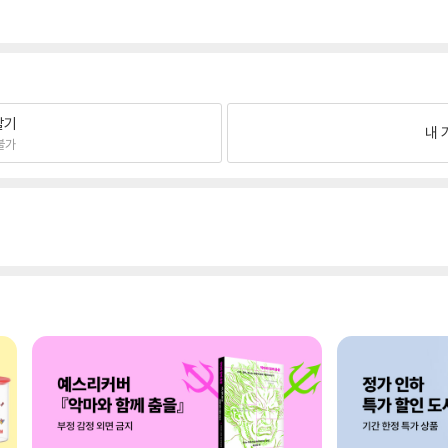
팔기
내 
불가