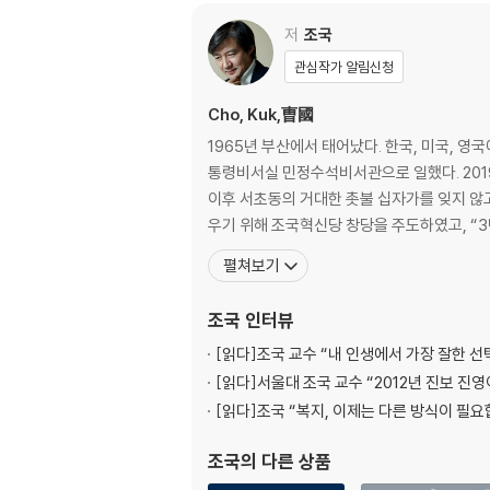
맨 앞에서 가장 마지막까지
─ 광주 충장로 연설 2024년 3월 14일
저
조국
관심작가 알림신청
윤석열 검찰독재정권에 대한 국민의 분노
─ 윤석열 정권 규탄 기자회견 2024년 3월 19일
Cho, Kuk,曺國
1965년 부산에서 태어났다. 한국, 미국, 영
이제, 고마, 치아라 마
통령비서실 민정수석비서관으로 일했다. 201
─ 부산 서면 연설 2024년 3월 21일
이후 서초동의 거대한 촛불 십자가를 잊지 않고
우기 위해 조국혁신당 창당을 주도하였고, “
2부 탄핵으로 가는 쇄빙선
펼쳐보기
12척의 쇄빙선으로 끝장을 보겠습니다
조국
인터뷰
─ 조국혁신당 22대 국회 개원 기자회견 2024년
[읽다]
조국 교수 “내 인생에서 가장 잘한 선
‘술 취한 선장’을 끌어내려야 합니다
[읽다]
서울대 조국 교수 “2012년 진보 진
─ 2기 당대표 수락 연설 2024년 7월 20일 외
[읽다]
조국 “복지, 이제는 다른 방식이 필요
‘왕초 밀정’을 규탄합니다
조국
의 다른 상품
─ 광복절 기자회견 2024년 8월 15일