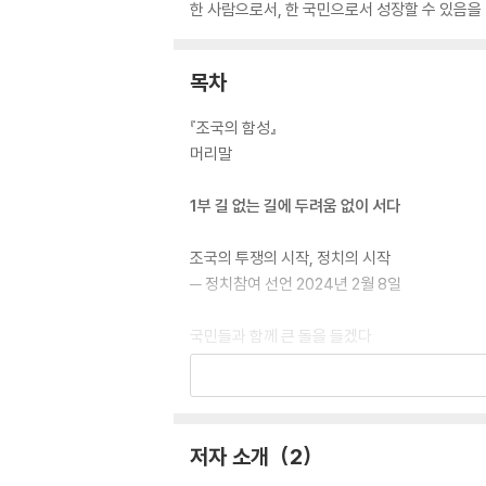
한 사람으로서, 한 국민으로서 성장할 수 있음을
목차
『조국의 함성』
머리말
1부 길 없는 길에 두려움 없이 서다
조국의 투쟁의 시작, 정치의 시작
─ 정치참여 선언 2024년 2월 8일
국민들과 함께 큰 돌을 들겠다
─ 창당선언 2024년 2월 13일
3년은 너무 길다
─ 조국혁신당 창당대회 및 당대표 수락 연설 202
저자 소개
2