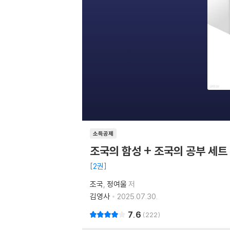
소득공제
조국의 함성 + 조국의 공부 세트
2권
조국
정여울
저
김영사
2025.07.30.
7.6
222