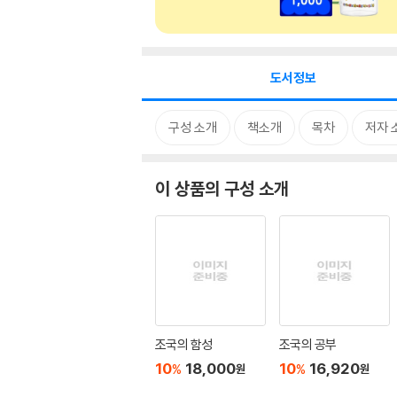
도서정보
구성 소개
책소개
목차
저자 
이 상품의 구성 소개
조국의 함성
조국의 공부
10
18,000
10
16,920
%
%
원
원