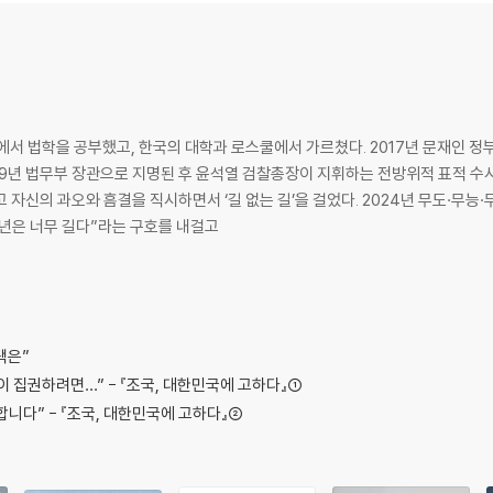
국에서 법학을 공부했고, 한국의 대학과 로스쿨에서 가르쳤다. 2017년 문재인 정
9년 법무부 장관으로 지명된 후 윤석열 검찰총장이 지휘하는 전방위적 표적 수사
 자신의 과오와 흠결을 직시하면서 ‘길 없는 길’을 걸었다. 2024년 무도·무
3년은 너무 길다”라는 구호를 내걸고
 5월 30일
택은”
영이 집권하려면…” - 『조국, 대한민국에 고하다』①
합니다” - 『조국, 대한민국에 고하다』②