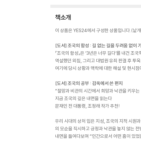
책소개
이 상품은 YES24에서 구성한 상품입니다.(낱개 
[도서] 조국의 함성 : 길 없는 길을 두려움 없이
『조국의 함성』은 ‘3년은 너무 길다’를 내건 조
역설했던 외침, 그리고 대법원 유죄 판결 후 투옥
여기에 당시 상황과 맥락에 대한 해설 및 현시점
[도서] 조국의 공부 : 감옥에서 쓴 편지
“절망과 비관의 시간에서 희망과 낙관을 키우는 
지금 조국의 깊은 내면을 읽는다
문재인 전 대통령, 조정래 작가 추천!
우리 시대의 상처 입은 지성, 조국의 지적 시원과
의 모순을 직시하고 긍정과 낙관을 놓지 않는 전
내면을 들여다보며 “인간으로서 어떤 흠이 있었