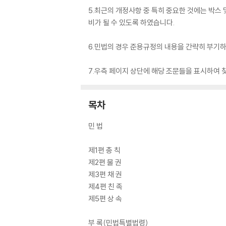
5.최근의 개정사항 중 특히 중요한 것에는 박스
비가 될 수 있도록 하였습니다.
6.민법의 경우 준용규정의 내용을 간략히 부기
7.우측 페이지 상단에 해당 조문들을 표시하여 
목차
민 법
제1편 총 칙
제2편 물 권
제3편 채 권
제4편 친 족
제5편 상 속
부 록(민법특별법령)