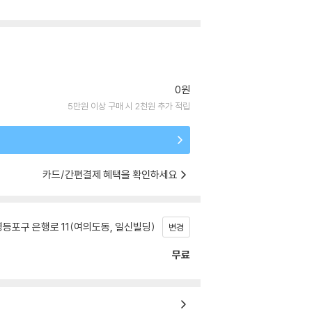
0원
5만원 이상 구매 시 2천원 추가 적립
카드/간편결제 혜택을 확인하세요
등포구 은행로 11(여의도동, 일신빌딩)
변경
무료