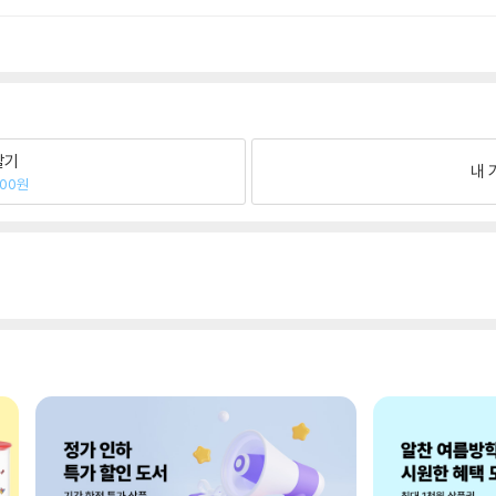
팔기
내 
000원