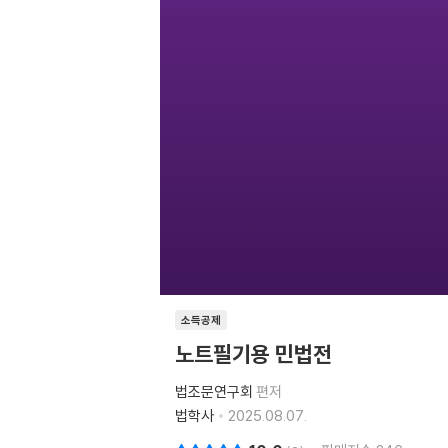
소득공제
노트필기용 민법전
법조문연구회
편저
법학사
2025.08.07.