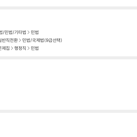
법/민법/기타법
민법
일반직전환
민법/국제법(9급선택)
문제집
행정직
민법