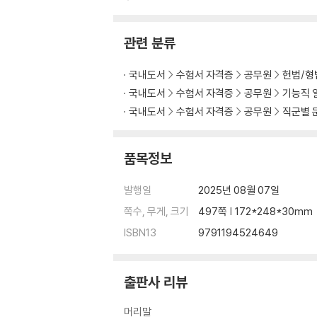
관련 분류
국내도서
수험서 자격증
공무원
헌법/형
국내도서
수험서 자격증
공무원
기능직 
국내도서
수험서 자격증
공무원
직군별 
품목정보
발행일
2025년 08월 07일
쪽수, 무게, 크기
497쪽 | 172*248*30mm
ISBN13
9791194524649
출판사 리뷰
머리말