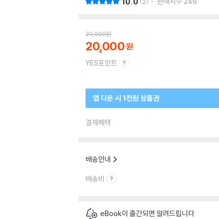
10.0
판매지수
246
2
20,000
원
20,000
YES포인트
앱 다운 시 1천원 상품권
결제혜택
배송안내
배송비
eBook이 출간되면 알려드립니다.