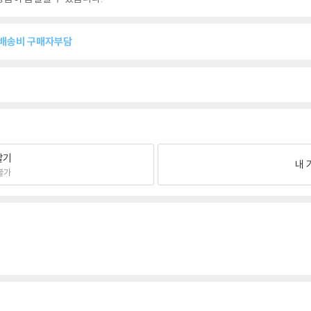
복배송비 구매자부담
팔기
내 
불가