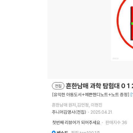
흔한남매 과학 탐험대 0 1 2 3
전집
[유익한 아동도서+예쁜핸디노트+노트 증정]
흔한남매 원저,김언정, 이현진
주니어김영사(전집)
2025.04.21.
첫번째 리뷰어가 되어주세요
판매지수
36
베스트
전집 top100 1주