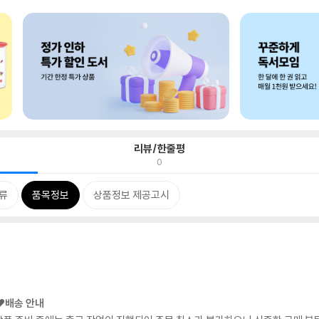
리뷰/한줄평
0
류
품목정보
상품정보 제공고시
❤️배송 안내