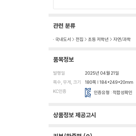
관련 분류
국내도서
전집
초등 저학년
자연/과학
품목정보
발행일
2025년 04월 21일
쪽수, 무게, 크기
180쪽 | 184*249*20mm
KC인증
인증유형 : 적합성확인
상품정보 제공고시