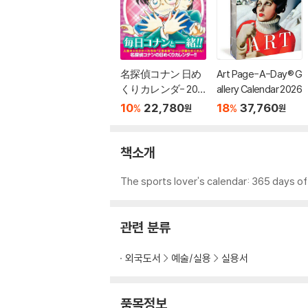
名探偵コナン 日め
Art Page-A-Day® G
くりカレンダ- 202
allery Calendar 2026
6 ~ドラマチックセ
10
22,780
18
37,760
%
%
원
원
レクション~
책소개
The sports lover's calendar: 365 days of 
관련 분류
외국도서
예술/실용
실용서
품목정보