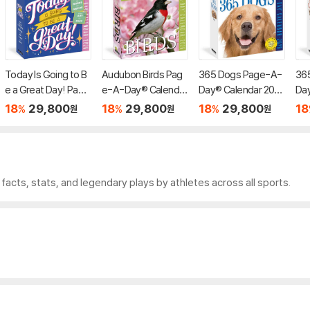
Today Is Going to B
Audubon Birds Pag
365 Dogs Page-A-
36
e a Great Day! Page
e-A-Day® Calendar
Day® Calendar 202
Day
-A-Day® Calendar
2026
6
6
18
29,800
18
29,800
18
29,800
18
%
%
%
원
원
원
2026
facts, stats, and legendary plays by athletes across all sports.