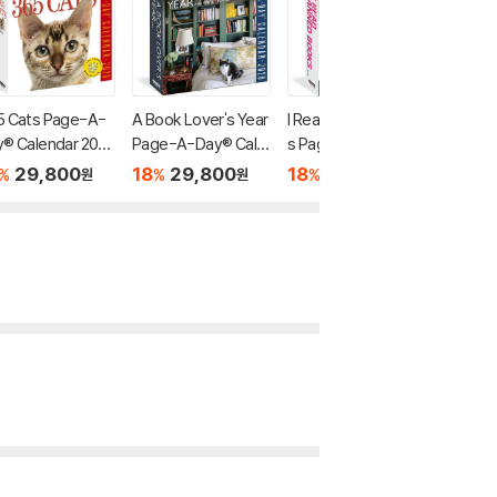
5 Cats Page-A-
A Book Lover's Year
I Read Banned Book
Origina
® Calendar 202
Page-A-Day® Cale
s Page-A-Day® Cal
e-A-Da
ndar 2026
endar 2026
2026
29,800
18
29,800
18
29,800
18
2
%
%
%
%
원
원
원