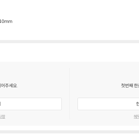
*40mm
되어주세요.
첫번째 한
기
사항
혜