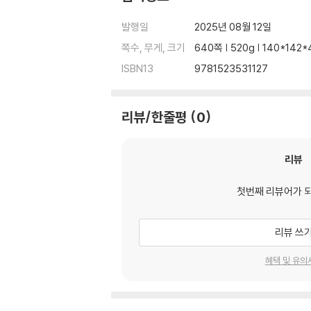
발행일
2025년 08월 12일
쪽수, 무게, 크기
640쪽 | 520g | 140*142
ISBN13
9781523531127
리뷰/한줄평
0
리뷰
첫번째 리뷰어가 
리뷰 쓰
혜택 및 유의