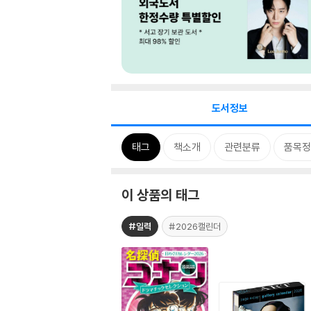
도서정보
태그
책소개
관련분류
품목정
이 상품의 태그
#일력
#2026캘린더