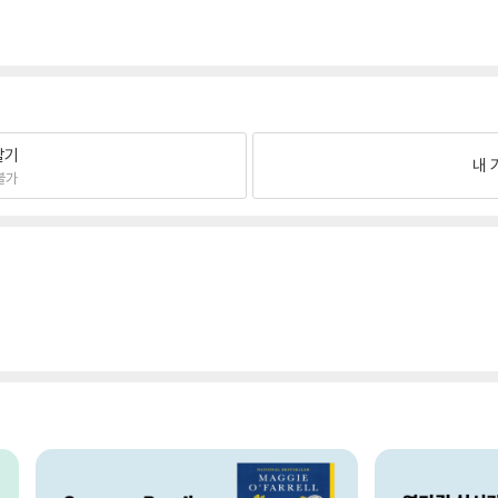
팔기
내 
불가