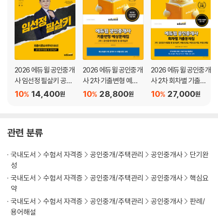
PART 10 지도, 감독 및 행정처분
PART 11 벌칙(행정형벌, 행정질서벌)
PART 12 부동산 거래신고 등에 관한 법률
PART 13 중개대상물 조사 및 확인
PART 14 개별적 중개실무
2026 에듀윌 공인중개
2026 에듀윌 공인중개
2026 에듀윌 공인중개
사 임선정 필살키 공인
사 2차 기출변형 예상
사 2차 회차별 기출문
중개사법령 및 중개실
문제집 공인중개사법
제집
10
14,400
10
28,800
10
27,000
%
%
%
원
원
원
무
령 및 중개실무
관련 분류
국내도서
수험서 자격증
공인중개/주택관리
공인중개사
단기완
성
국내도서
수험서 자격증
공인중개/주택관리
공인중개사
핵심요
약
국내도서
수험서 자격증
공인중개/주택관리
공인중개사
판례/
용어해설