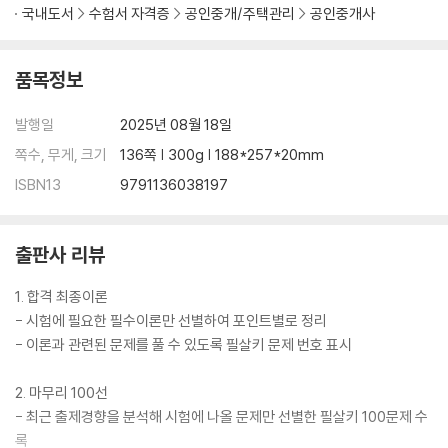
국내도서
수험서 자격증
공인중개/주택관리
공인중개사
품목정보
발행일
2025년 08월 18일
쪽수, 무게, 크기
136쪽 | 300g | 188*257*20mm
ISBN13
9791136038197
출판사 리뷰
1. 합격 최종이론
- 시험에 필요한 필수이론만 선별하여 포인트별로 정리
- 이론과 관련된 문제를 풀 수 있도록 필살키 문제 번호 표시
2. 마무리 100선
- 최근 출제경향을 분석해 시험에 나올 문제만 선별한 필살키 100문제 수
록