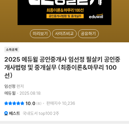
미리보기
사이즈비교
공유하기
소득공제
2025 에듀윌 공인중개사 임선정 필살키 공인중
개사법령 및 중개실무 (최종이론&마무리 100
선)
임선정
편저
에듀윌
2025.08.18.
10.0
판매지수
10,236
6
베스트
국내도서 top100 2주