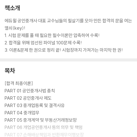
책소개
에듀윌 공인중개사 대표 교수님들의 필살기를 모아 만든 합격의 문을 여는
열쇠(key)!
1. 시험 문제를 풀 때 필요한 필수이론만 압축하여 수록!
2. 합격을 위해 엄선된 파이널 100문제 수록!
3. 이론&문제 한 권으로 정리 끝! 시험장까지 가져가는 마지막 한 권!
목차
[합격 최종이론]
PART 01 공인중개사법 총칙
PART 02 공인중개사 제도
PART 03 중개업등록 및 결격사유
PART 04 중개업무
PART 05 중개계약 및 부동산거래정보망
PART 06 개업공인중개사 등의 의무 및 책임
PART 07 손해배상책임과 반환채무이행보장