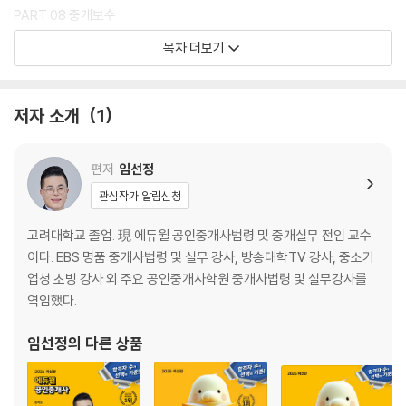
PART 08 중개보수
PART 09 공인중개사협회 및 교육, 포상금, 신고센터 등
목차 더보기
PART 10 지도, 감독 및 행정처분
PART 11 벌칙(행정형벌, 행정질서벌)
PART 12 부동산 거래신고 등에 관한 법률
저자 소개
1
PART 13 중개대상물 조사 및 확인
PART 14 개별적 중개실무
편저
임선정
[마무리 100선]
관심작가 알림신청
PART 01 공인중개사법 총칙
PART 02 공인중개사 제도
고려대학교 졸업. 現 에듀윌 공인중개사법령 및 중개실무 전임 교수
PART 03 중개업등록 및 결격사유
이다. EBS 명품 중개사법령 및 실무 강사, 방송대학TV 강사, 중소기
PART 04 중개업무
업청 초빙 강사 외 주요 공인중개사학원 중개사법령 및 실무강사를
PART 05 중개계약 및 부동산거래정보망
역임했다.
PART 06 개업공인중개사 등의 의무 및 책임
PART 07 손해배상책임과 반환채무이행보장
임선정
의 다른 상품
PART 08 중개보수
PART 09 공인중개사협회 및 교육, 포상금, 신고센터 등