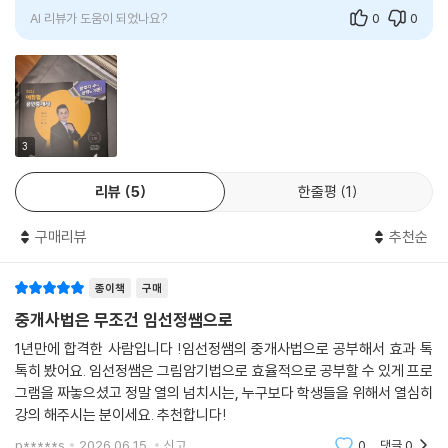
AI 리뷰가 도움이 되었나요?
0
0
3
리뷰
5
한줄평
1
구매리뷰
추천순
종이책
구매
중개사법은 무조건 임선정쌤으로
1년만에 합격한 사람입니다 !임선정쌤의 중개사법으로 공부해서 효과 톡
톡히 봤어요. 임선정쌤은 그림암기법으로 효율적으로 공부할 수 있게 프로
그램을 짜놓으셨고 정말 열의 넘치시는, 누구보다 학생들을 위해서 열심히
강의 해주시는 분이세요. 추천합니다!
p*****s
2026.06.15.
신고
0
댓글
0