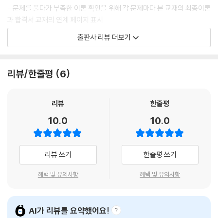
- 문제를 풀다가 부족한 이론 확인을 위해 각 문제마다 본 교재의 최종이론
과 합격서 교재의 연계 페이지 표시
출판사 리뷰 더보기
[에듀윌 필살키 200% 활용법] FINAL 특강
에듀윌 공인중개사 홈페이지(land.eduwill.net)에서 필살키를 교재로 활
용하는 FINAL 특강을 함께 수강하세요!
리뷰/한줄평
6
(해당 특강은 유료강의이므로 결제 후 수강할 수 있습니다)
리뷰
한줄평
10.0
10.0
리뷰 쓰기
한줄평 쓰기
혜택 및 유의사항
혜택 및 유의사항
AI가 리뷰를 요약했어요!