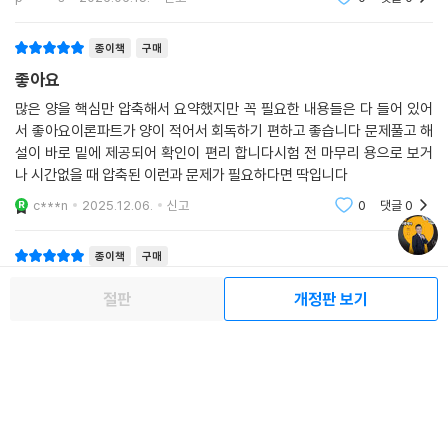
종이책
구매
좋아요
많은 양을 핵심만 압축해서 요약했지만 꼭 필요한 내용들은 다 들어 있어
서 좋아요이론파트가 양이 적어서 회독하기 편하고 좋습니다 문제풀고 해
설이 바로 밑에 제공되어 확인이 편리 합니다시험 전 마무리 용으로 보거
나 시간없을 때 압축된 이런과 문제가 필요하다면 딱입니다
c***n
2025.12.06.
신고
0
댓글
0
종이책
구매
필살키
절판
개정판 보기
이것만 알면 안되겠지만 이건 꼭 알아야한다 하는 요점들을 채워넣은 책이
라고 보면 됩니다.합격서도 읽기 귀찮으신분들 필살키로 읽으세요..사실
작년까지만해도 문제는 pdf로 다운받아서 다시 풀기가 됐었는데 올 해는
아예 교재로만 진행되는게 좀 아쉽긴하네요.
j******2
2025.08.28.
신고
0
댓글
0