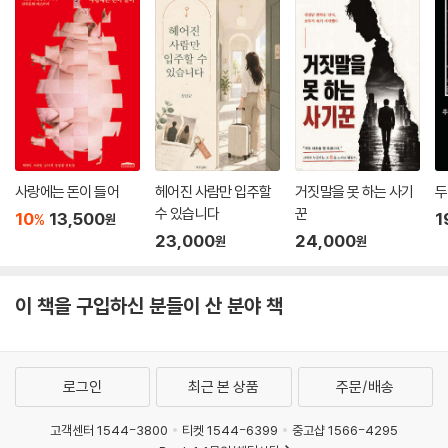
“응. 그래야 머슴들도 방에 있을 수 있으니까.”
“재밌는 얘기네. 그럴듯해.”
“아빤 이 얘기가 재밌어?”
“응?”
“난 슬프던데.”
상미의 고개가 점점 옆으로 꺾였다.
“머슴들 말이야. 얼마나 쉬고 싶었으면 귀신 부를 생각을 다 했을까.”
--- 「KILL, HEEL」중에서
사랑에는 돈이 들어
헤어진 사람만 입주할
거짓말을 못 하는 사기
두
수 있습니다
꾼
10
13,500
1
%
원
23,000
24,000
원
원
이 책을 구입하신 분들이 산 분야 책
로그인
최근 본 상품
주문/배송
고객센터 1544-3800
티켓 1544-6399
중고샵 1566-4295