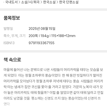
국내도서
소설/시/희곡
한국소설
한국 단편소설
품목정보
발행일
2025년 08월 15일
쪽수, 무게, 크기
200쪽 | 194g | 115*188*12mm
ISBN13
9791193367155
책 속으로
마을에 들어선 나는 문밖으로 나온 사람들이 머리카락을 태우는 모습을 보
게 되었다. 이는 정월 초하루의 풍습이었다. 한 해 동안 빗질하다가 떨어진
머리카락을 모아놨다가 정월 초하루 저녁에 태우는 풍습. 사람들은 머리카
락 타는 냄새가 집안 귀신을 쫓아 줄 거라고 믿었다. 가문의 노복이 내가 모
아 놓은 머리카락도 태워 줬을까? 이럴 줄 알았으면 같이 태워 달라고 언질
이라도 남겼을 것을. 평소에는 신경도 쓰지 않는 풍습이었는데 신경이 쓰
였다.