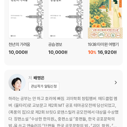
천년의 가려움
공습경보
1938 타이완 여행기
10,000
10,000
10
16,920
%
원
원
원
저
배명은
관심작가 알림신청
하라는 공부는 안 하고 호러에 빠짐. 괴이학회 창립멤버. 매드클럽 멤
버. 〈울타리〉로 교보문고 제2회 MT 공포 테마공모전에 당선되었고,
〈폭풍의 집〉으로 제2회 브릿G 로맨스릴러 공모전에서 대상을 수상했
다. 장편소설 『수상한 한의원』, 중편소설 『중편들, 한국 공포문학의
밤』을 쓰고 앤솔러지 『단편들, 한국 공포문학의 밤』 『괴이, 학원』 『귀