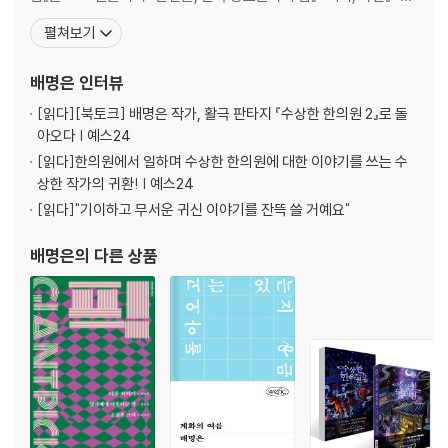
신이 오는 밤』 『우리가 다른 귀신을 불러오나니』 『앨리스 앤솔로지:
펼쳐보기
이상한 나라 이야기』 『요괴사설』 등에 참여했다. 2019년 서울시나리
오스쿨 수업에서 김지영 감독님이 “자신이 잘 아는 이야기를 써야 한
배명은
인터뷰
다”라며 직업을 물으셨고,
[읽다]
[북토크] 배명은 작가, 활극 판타지 『수상한 한의원 2』로 돌
아오다 | 예스24
[읽다]
한의원에서 일하며 수상한 한의원에 대한 이야기를 쓰는 수
상한 작가의 귀환! | 예스24
[읽다]
"기이하고 무서운 귀신 이야기를 잔뜩 쓸 거예요"
배명은
의 다른 상품