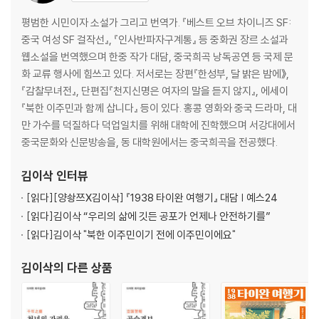
평범한 시민이자 소설가 그리고 번역가. 『베스트 오브 차이니즈 SF:
중국 여성 SF 걸작선』, 『인사반파자구계통』 등 중화권 장르 소설과
웹소설을 번역했으며 한중 작가 대담, 중국희곡 낭독공연 등 국제 문
화 교류 행사에 힘쓰고 있다. 저서로는 장편『한성부, 달 밝은 밤에》,
『감찰무녀전』, 단편집『천지신명은 여자의 말을 듣지 않지』, 에세이
『북한 이주민과 함께 삽니다』 등이 있다. 홍콩 영화와 중국 드라마, 대
만 가수를 덕질하다 덕업일치를 위해 대학에 진학했으며 서강대에서
중국문화와 신문방송을, 동 대학원에서는 중국희곡을 전공했다.
김이삭
인터뷰
[읽다]
[양솽쯔X김이삭] 『1938 타이완 여행기』 대담 | 예스24
[읽다]
김이삭 “우리의 삶에 깃든 공포가 언제나 안전하기를”
[읽다]
김이삭 "북한 이주민이기 전에 이주민이에요"
김이삭
의 다른 상품