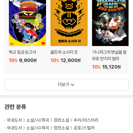
학교 침공 보고서
울트라 소시지 갓
기니피그의 뱃살을 함
부로 만지지 말라
10
9,900
10
12,600
%
%
원
원
10
15,120
%
원
더보기
관련 분류
국내도서
소설/시/희곡
장르소설
추리/미스터리
국내도서
소설/시/희곡
장르소설
공포/스릴러