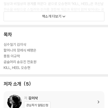
일상과 비일상의 경계를 허문다. 끝으로 오승현의 「KILL, HEEL」은 귀신날
전승을 바탕으로 스릴러와 호러를 결합해 계급과 욕망이 얽혀 빚어내는 공
포를 날카롭게 포착한다.
책소개 더보기
『귀신이 오는 낮』은 귀신을 단순한 괴담의 주인공으로 소비하지 않는다.
각 단편은 귀신을 인간의 내면, 사회의 이면, 역사적 기억과 연결된 존재로
목차
다룬다. 그 결과, 독자는 낮에도 서늘하게 스미는 공포와 마주하게 된다. 귀
신들은 우리가 방심한 한낮에도, 문틈과 시선 끝, 기억 속 빈자리에서 우리
심수일기 김이삭
를 기다리고 있을지 모른다.
할머니의 장례식 배명은
풍등 이규락
‘귀신날 호러 단편선’ 시리즈는 전승되는 민속과 현대 장르 문학을 잇는 시
곱슬머리 송유진 전효원
도이자, 한국적 공포를 오늘의 언어로 재해석하는 기획이다. 한국형 호러
KILL, HEEL 오승현
의 스펙트럼을 확장하는 구픽의 시도는 앞으로도 계속될 예정이다.
저자 소개
5
저
김이삭
관심작가 알림신청