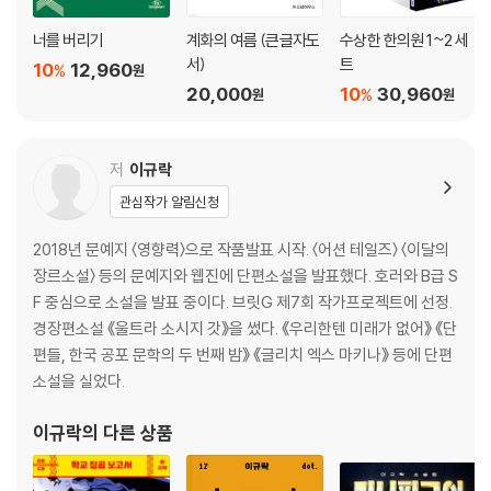
너를 버리기
계화의 여름 (큰글자도
수상한 한의원 1~2 세
서)
트
10
12,960
%
원
20,000
10
30,960
%
원
원
저
이규락
관심작가 알림신청
2018년 문예지 〈영향력〉으로 작품발표 시작. 〈어션 테일즈〉 〈이달의
장르소설〉 등의 문예지와 웹진에 단편소설을 발표했다. 호러와 B급 S
F 중심으로 소설을 발표 중이다. 브릿G 제7회 작가프로젝트에 선정.
경장편소설 《울트라 소시지 갓》을 썼다. 《우리한텐 미래가 없어》 《단
편들, 한국 공포 문학의 두 번째 밤》 《글리치 엑스 마키나》 등에 단편
소설을 실었다.
이규락
의 다른 상품