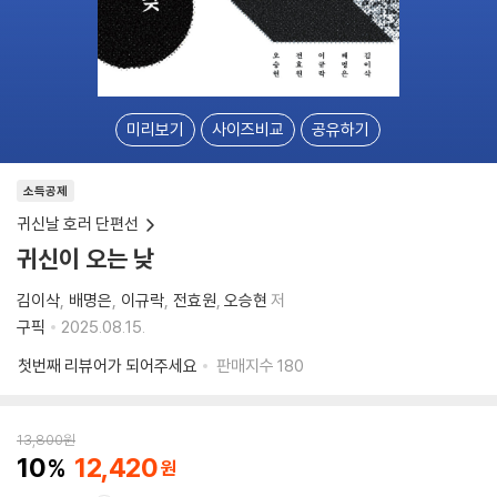
미리보기
사이즈비교
공유하기
소득공제
귀신날 호러 단편선
귀신이 오는 낮
김이삭
배명은
이규락
전효원
오승현
저
구픽
2025.08.15.
첫번째 리뷰어가 되어주세요
판매지수
180
13,800
원
10
12,420