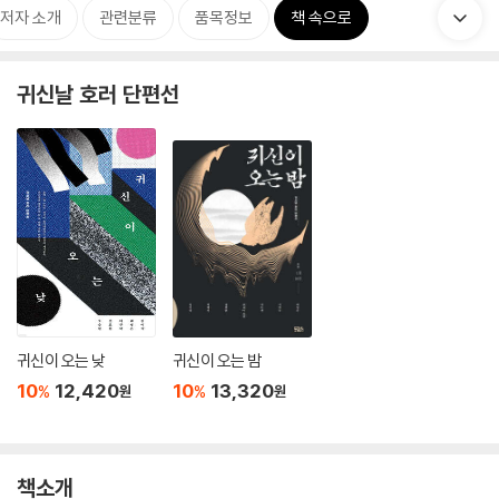
저자 소개
관련분류
품목정보
책 속으로
귀신날 호러 단편선
귀신이 오는 낮
귀신이 오는 밤
10
12,420
10
13,320
%
%
원
원
책소개