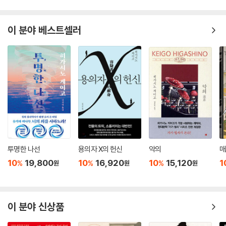
--- 「풍등」중에서
이 분야 베스트셀러
처음 한두 명일 땐 단순히 꺼림칙하고 피하고 싶은 정도였지만, 이렇게 떼
로 몰려오니 상식을 초월하는 큰일이 닥친 것 같아 겁이 났다. 바닥에 달라
붙은 듯 움직이지 않는 발을 깨우려 허벅지를 손바닥으로 내리쳐 겨우 달
아나기 시작했다.
조선 시대 코스프레에 진심인 시니어 군단에게 쫓기는 것도 물론 굉장히
비상식적인 일이긴 했지만, 그보다 훨씬 괴상한 상황이 벌어지고 있다는
사실을 유진이 깨달은 건 그들의 위쪽을 올려다보았을 때였다.
두루미가 날고 있었다. 지하철 역내에 두루미가 웬 말이야, 이게 말이 돼?
--- 「곱슬머리 송유진」중에서
투명한 나선
용의자 X의 헌신
악의
매
“귀신날은 머슴들이 만들었다는 얘기가 있어. 대보름에 실컷 논 양반 놈들
10
19,800
10
16,920
10
15,120
1
%
%
%
원
원
원
뒤치다꺼리하느라 힘들었겠지. 근데 다음 날도 일할 생각 하니까 까마득한
거야. 그래서 음력 1월 16일 대보름 다음 날 일을 하거나 밖을 돌아다니면
귀신에 들린다는 소문을 내고, 신발도 내놓지 못하게 했다는 거야. 방에 콕
처박혀 있으라고.”
이 분야 신상품
“진짜? 양반들 방에서 못 나오게 하려고?”