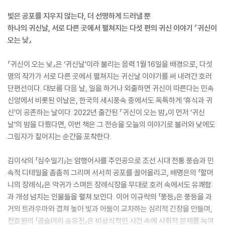
빛은 공포를 지우지 않는다, 더 선명하게 드러낼 뿐
하나의 귀신날, 서로 다른 곳에서 펼쳐지는 다섯 편의 귀신 이야기 『귀신이
오는 낮』
『귀신이 오는 낮』은 ‘귀신날’이라 불리는 음력 1월 16일을 배경으로, 다섯
명의 작가가 서로 다른 곳에서 펼쳐지는 귀신날 이야기를 써 내려간 호러
단편선이다. 대보름 다음 날, 일을 하거나 외출하면 귀신이 따른다는 민속
신앙에서 비롯된 이날은, 한국의 세시풍속 중에서도 독특하게 ‘휴식과 귀
신’이 공존하는 날이다. 2022년 출간된 『귀신이 오는 밤』이 먼저 ‘귀신
날’의 밤을 다뤘다면, 이번 책은 그 전승을 오늘의 이야기로 불러와 낮에도
그림자가 짙어지는 순간을 포착한다.
김이삭의 「심수일기」는 암행어사를 주인공으로 조선 시대 전통 풍습과 민
속적 디테일을 촘촘히 그리며 서서히 공포를 끌어올리고, 배명은의 「할머
니의 장례식」은 악귀가 스며든 장례식장을 무대로 호러 속에서도 유쾌함
과 개성 넘치는 인물들을 펼쳐 보인다. 이어 이규락의 「풍등」은 풍등을 과
거의 트라우마와 겹쳐 놓아 빛과 어둠이 교차하는 심리적 긴장을 만들며,
전효원의 「곱슬머리 송유진」은 비상식적인 사건 속에 사회적 문제를 녹여