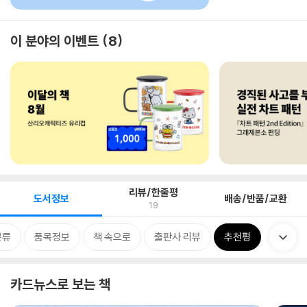
이 분야의 이벤트
8
리뷰/한줄평
도서정보
배송/반품/교환
19
분류
품목정보
책 속으로
출판사 리뷰
추천평
카드뉴스로 보는 책