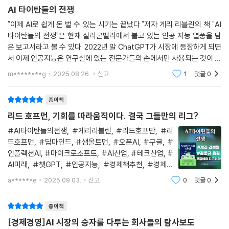
리콘밸리를 넘어 전 세계를 흔들었다. AI가 세상을 근본적으로 바꿀 것이
AI 타이탄들의 전쟁
라는 낙관론이 넘쳐났지만, 수익성에 대한 검증 없이 몰아치는 투자는 ‘거
"이제 AI로 쉽게 돈 벌 수 있는 시기는 끝났다."저자 게리 리블린의 책 "AI
품론’이라는 반발을 불러왔다. 닷컴 버블 당시 투자자들이 사업계획서조차
타이탄들의 전쟁"은 현재 실리콘밸리에서 불고 있는 인공 지능 열풍을 담
보기 전에 수백만 달러를 베팅했던 것처럼, 오늘날의 AI 투자 열기 역시 극
은 보고서라고 볼 수 있다. 2022년 말 ChatGPT가 시장에 등장하게 되면
단적인 속도와 규모로 전개되고 있다. 책은 이런 유사성을 보여주며, 1990
서 이제 인공지능은 연구실에 있는 전문가들의 손에서만 사용되는 것이 아
년대 후반과 2020년대 초반이라는 두 시기의 ‘혁신과 투기, 기대와 불
니라 평범한 대중의 일상에서도 사용되게 되었다. 이것은 1조 달러 시장이
m********g
2025.08.26.
신고
1
댓글
0
되었고 이제 승자
안’의 공통 패턴을 생생하게 포착한다.
종이책
《AI 타이탄들의 전쟁》은 단순히 기술 발달 과정을 기록한 책이 아니다. AI
리드 호프먼, 기회를 따라움직이다. 결국 그들만의 리그?
산업을 주도하고 있는 주요 인물들의 생생한 목소리를 통해 기술 중심에서
자본 중심으로 이동하고 있는 현실을 드러낸다. 결국 ‘누가 끝까지 버틸 자
#AI타이탄들의전쟁, #게리리블린, #리드호프만, #리
드호프먼, #딥마인드, #샘올트먼, #오픈AI, #구글, #
본과 시장 지배력을 갖췄는가’가 승부를 가른다고 진단한다. 이 책을 통해
인플렉션AI, #마이크로소프트, #AI산업, #테크산업, #
독자는 AI 산업의 현재와 미래를 가를 힘이 무엇인지 분명하게 보이기 시
AI미래, #챗GPT, #인공지능, #경제책추천, #경제책
작할 것이다.
리뷰, #AI책추천 🤍도서를 제공받아 정보 공유 목적으로
a******e
2025.09.03.
신고
0
댓글
0
작성하였습니다.🤍 원문주소 :https://blog.naver.co
m/aheejune/223993243846나는 이제 AI 모델이 가
종이책
진 가장 큰
[경제경영]AI 시장의 승자를 다투는 회사들의 탐사보도