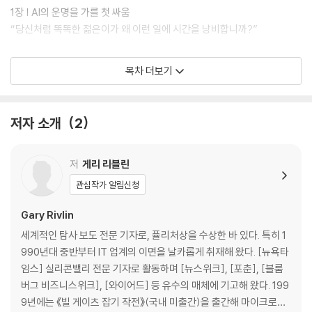
1장 | AI의 운명을 가를 첫 싸움
“당신처럼 똑똑한 젊은이가 왜 이런 일에 시간을 낭비합니까?”
2장 | 리드 호프먼, 기회를 따라 움직이다
목차 더보기
“쉬운 돈벌이의 시대가 끝나고 있었다.”
3장 | 마이크로소프트, 시장에 폭군이 들어서다
저자 소개
2
“마이크로소프트가 그 시장에 뛰어들면 어떡할 건가요?”
4장 | 딥마인드, 끝나지 않는 자금 유치 전쟁
저
게리 리블린
“AI 문제를 해결하려면 회사를 구글만큼 키워야 하는데, 그럴 시간이 없어
관심작가 알림신청
요.”
Gary Rivlin
5장 | 오픈AI, 똑똑한 인재들이 모이다
세계적인 탐사 보도 전문 기자로, 퓰리처상을 수상한 바 있다. 특히 1
“일론 머스크가 떠났습니다. 지원을 끊었습니다.”
990년대 중반부터 IT 업계의 이면을 날카롭게 취재해 왔다. [뉴욕타
임스] 실리콘밸리 전문 기자로 활동하며 [뉴스위크], [포춘], [블룸
6장 | 사티아 나델라, 마이크로소프트를 새로 고침 하다
버그 비즈니스위크], [와이어드] 등 유수의 매체에 기고해 왔다. 199
“마이크로소프트 주가가 2000년 봄 이후 처음으로 오르기 시작했다.”
9년에는 《빌 게이츠 잡기 작전》(국내 미출간)을 출간해 마이크로소