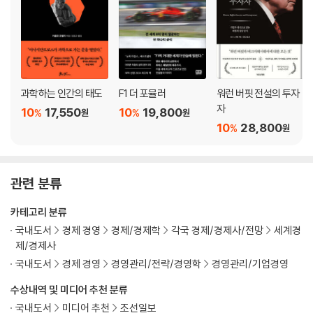
“진짜 경쟁이 시작되었습니다.”
13장 | AI의 질주, 기대와 위기의 경계에서
“지금 분위기가 아주 미쳤어요. VC들이 다 달려들고 있어요.”
14장 | AI는 인간을 대체하지 않는다
과학하는 인간의 태도
F1 더 포뮬러
워런 버핏 전설의 투자
“아무리 경쟁이 치열하더라도 AI가 나아갈 방향과 그 속도를 조종하는 일
자
10
17,550
10
19,800
%
%
원
원
은 우리 손안에 있습니다.”
10
28,800
%
원
15장 | 인플렉션AI, 친절한 AI를 만들어라
“우리 목표는 사용자가 AI와 훨씬 더 자연스럽고 편안하게 대화하도록 해
관련 분류
주는 것입니다.”
카테고리 분류
16장 | AI 산업의 봄날은 언제까지
국내도서
경제 경영
경제/경제학
각국 경제/경제사/전망
세계경
“이 말도 안 되는 회사들이 투자를 척척 받는 꼴을 좀 보세요.”
제/경제사
국내도서
경제 경영
경영관리/전략/경영학
경영관리/기업경영
17장 | 친구 같은 AI를 꿈꾸는 수많은 회사
수상내역 및 미디어 추천 분류
“다른 제품과 확연히 차별되어야 한다고 생각했습니다.”
국내도서
미디어 추천
조선일보