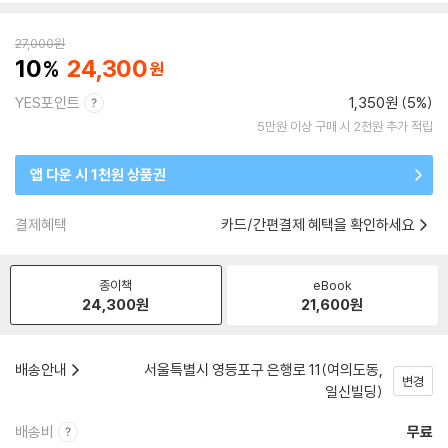
27,000
원
10
24,300
YES포인트
1,350원 (5%)
5만원 이상 구매 시 2천원 추가 적립
앱 다운 시 1천원 상품권
결제혜택
카드/간편결제 혜택을 확인하세요
종이책
eBook
24,300
원
21,600
원
배송안내
서울특별시 영등포구 은행로 11(여의도동,
변경
일신빌딩)
배송비
무료