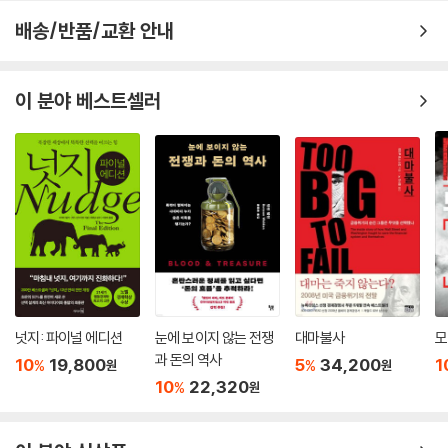
배송/반품/교환 안내
이 분야 베스트셀러
넛지: 파이널 에디션
눈에 보이지 않는 전쟁
대마불사
모
과 돈의 역사
10
19,800
5
34,200
1
%
%
원
원
10
22,320
%
원