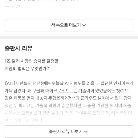
--- p.22
하사비스는 한편으로 지쳐 있었다. 그의 계산에 따르면 지난 3년간 실제
책 속으로 더보기
연구에 쓴 시간은 고작 10퍼센트 남짓에 불과했다. 하사비스는 “AI 문제를
정말 해결하려면 회사를 구글만큼 키워야 하는데, 그럴 시간이 없다는 걸
깨달았죠.”라고 말했다. 세 명의 공동 창업자는 자금이 풍부한 대기업에게
출판사 리뷰
인재를 끊임없이 빼앗기는 데에도 염증을 느끼고 있었다.
--- p.118
1조 달러 시장의 승자를 결정할
게임의 법칙은 무엇인가?
두 사람이 첫 만남에서 나눈 대화 중 술레이만의 뇌리에 가장 깊이 남은 것
은 문화에 관한 부분이었다. 호프먼은 책과 영화에 등장하는 공상과학적인
《AI 타이탄들의 전쟁》에는 오늘날 AI 지형도를 읽을 때 필요한 인사이트가
요소가 사람들이 인공지능을 바라보는 관점을 규정하는 동시에 이를 제한
가득 담겼다. 왜 구글과 마이크로소프트는 기술력이 있었음에도 챗GPT
한다고 보았다. 거의 모든 공상과학 책이 암울하고 종말론적인 미래상을
같은 제품을 먼저 내놓지 못했을까? 검색과 클라우드 분야에서 절대 강자
그렸고 이는 사람들에게 미래에 대한 두려움을 심어 주었다.
였던 두 빅테크는 기술적 역량이 충분했지만, 대중을 겨냥한 AI 서비스 출
--- p.131
시에서는 오픈AI보다 한발 늦었다. 책은 그 이유를 조직 문화, 리스크에 대
한 두려움에서 찾는다.
발머는 윈도우의 입지를 확대하는 데 지나치게 집착한 나머지 사내의 혁신
출판사 리뷰 더보기
분위기를 억누르고 있었다. 나는 마이크로소프트의 오랜 직원들이 피땀 흘
왜 스타 CEO가 창업한 인플렉션 AI는 현실의 벽을 넘지 못했을까? 딥마인