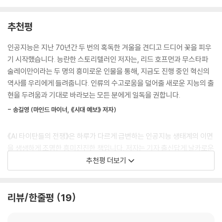
려 진행하던 프로젝트가 발머의 간섭으로 지연되거나 중단되는 바람에 결
드 공동 창립자 무스타파 술레이만이 야심 차게 세운 인플렉션 AI는 치열
국 회사를 떠난 이야기를 취재했다. 그중 한 명은 애플 아이팟이 등장하기
한 속도전과 막대한 인프라 비용 앞에서 시장 점유율을 확보하지 못했다.
추천평
전부터 MP3 플레이어를 개발해 온 사람이었다. 또 아이패드가 출시되기
결국 창업자와 인재 대부분이 마이크로소프트로 이동하는 ‘어크하이어’ 방
전에 태블릿 개발팀에서 일하던 사람도 있었다. 그러나 그것 역시 발머가
식으로 막을 내렸다. 책은 인플렉션 AI 사례를 통해 실리콘밸리의 스타트
인공지능은 지난 70년간 두 번의 혹독한 겨울을 견디고 드디어 꽃을 피우
윈도우에 매달리는 바람에 아주 천천히, 고통스럽게 파묻히고 말았다.
업 성공 공식이 더 이상 작동하지 않는다고 진단한다.
기 시작했습니다. 능란한 스토리텔러인 저자는, 리드 호프먼과 무스타파
--- p.152
술레이만이라는 두 명의 흥미로운 인물을 통해, 지금도 진행 중인 혁신의
오픈AI와 마이크로소프트의 관계는 앞으로 어떻게 될까? 초기 전략적 제
역사를 우리에게 들려줍니다. 인류의 수고로움을 덜어줄 새로운 지능의 출
호프먼이 한 말 중 “스타트업이 출시한 제품이 그것을 만든 사람의 마음에
휴에서 시작된 두 회사의 관계는 이제 긴밀한 자본·기술 동맹으로 발전했
현을 두려움과 기대로 바라보는 모든 분에게 일독을 권합니다.
들 정도면 이미 출시 시기를 놓친 것”이라는 유명한 격언이 있다. 챗GPT
다. 그러나 수익 배분 구조와 경영권 이슈, 그리고 범용 인공지능(AGI) 개
가 적절한 사례였다. 올트먼은 챗GPT가 출시된 지 몇 달 후 이렇게 트윗했
- 송길영 (마인드 마이너, 《시대 예보》 저자)
발 시점에 따른 이해관계 차이가 향후 변수가 될 수 있다.
다. “다소 부족한 점이 있는 것을 알면서도 일찍 세상에 공개한 이유는, 자
료를 충분히 입력하고 시행착오를 거쳐 다듬는 일이 중요하다고 생각했기
《AI 타이탄들의 전쟁》은 하루가 다르게 급변하는 인공지능 생태계의 이면
저자 게리 리블린은 퓰리처상 수상 경력의 탐사 전문 기자이자 [뉴욕타임
때문입니다.”
을 생생하게 조명한 흥미진진한 책입니다. 저자는 기자 출신답게 날카로운
스] 실리콘밸리 전문 기자로, AI 산업의 판도를 뒤흔드는 인물들과 긴밀한
--- p.255~256
시선으로 리드 호프먼을 중심으로 펼쳐지는 인공지능 업계의 복잡한 역학
추천평 더보기
관계를 맺으며 2년간 실리콘밸리 현장을 취재했다. 수익화 vs 연구 중심,
관계를 예리하게 포착합니다.
스타트업의 속도 vs 대기업의 자본력, 오픈소스 vs 폐쇄형 등의 관점에서
마이크로소프트는 때때로 마치 자기 그림자를 무서워하는 거인처럼 행동
이 숨 가쁜 산업을 분석한다. 또한 실리콘밸리 핵심 인물들의 속내를 솔직
했다. 인플렉션AI의 개발자들은 ‘개인 인공지능’에는 분명한 성격이 필요
특히 오픈AI의 샘 올트먼 해고 사태와 그 여파로 인한 무스타파 술레이만
리뷰/한줄평
19
하게, 노골적으로 표현하면 적나라하게 보여준다. 덕분에 마치 한 편의 스
하다고 봤지만, 마이크로소프트의 코파일럿은 최대한 무미건조한 성격을
의 마이크로소프트 합류 과정을 다룬 대목에서는 마치 한 편의 스릴러를
릴러처럼 흥미진진하게 읽을 수 있다.
지향하는 듯했다.
읽는 듯한 몰입감을 선사합니다. “처음 출시한 제품이 하자가 없다면 너무