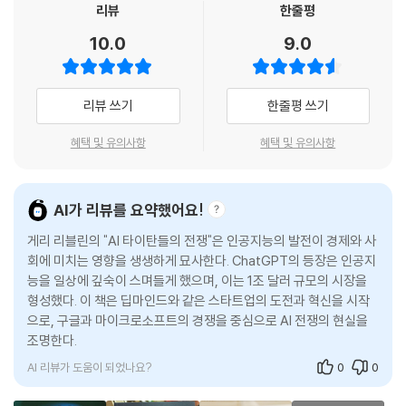
리뷰
한줄평
--- p.368
늦게 출시한 것이다.”라는 리드 호프먼의 격언이 보여주듯, 이 책은 인공지
리드 호프먼, 샘 올트먼, 무스타파 술레이먼…
능 기업들의 속도전과 그 이면의 치열한 경쟁을 적나라하게 드러냅니다.
10.0
9.0
AI 산업 주요 인물과의 대화
페이스북 역시 AI에 일찍 뛰어들었지만, 마크 저커버그가 메타버스를 추진
살아남는 자와 사라지는 자의 차이는?
하면서 방향을 잘못 잡았다. 그는 3D 가상현실에 사활을 걸었는지 2021년
빅테크 기업들의 조 단위 투자 경쟁부터 스타트업들의 생존 전략까지, 인
회사명을 ‘메타’로 바꾸고 수십억 달러를 투자했다. 그러나 2023년이 되
공지능 기업의 현재와 미래를 입체적으로 조망하는 이 책은 “지금 실리콘
리뷰 쓰기
한줄평 쓰기
하루가 다르게 변하는 인공지능 생태계에서 누가 끝까지 살아남아 승자가
자, 저커버그도 정신이 번쩍 들었다. 메타는 시장에 다섯 번째나 열 번째,
밸리에 있는 대부분의 인공지능 스타트업이 결국 살아남아 부자가 될 가능
될 것인가. 이 책은 일론 머스크, 샘 올트먼, 사티아 나델라, 순다르 피아치
혹은 스무 번째로 LLM을 출시하는 회사가 되기를 택하지는 않았다. GPT
혜택 및 유의사항
혜택 및 유의사항
성은 크지 않다”는 냉정한 전망으로 마무리됩니다. 과연 이 예측이 현실이
등 우리가 익히 아는 대표적인 테크 거물들을 모두 만난다. 그중에서도 특
--- p.4나 바드, 코파일럿, 파이처럼 폐쇄형 독점 구조로 LLM을 운영하는
될지, 인공지능 시대를 살아가는 우리 모두가 지켜봐야 할 대목이기도 합
히 주목하는 것은 두 명이다. 실리콘밸리의 전설적인 투자자 리드 호프먼,
대신, 자사 대규모 언어 모델인 LLaMA를 오픈소스로 공개하기로 했다.
니다. 기술과 자본, 그리고 인간의 야망이 교차하는 인공지능 전쟁의 최전
인플렉션 AI의 창업자 무스타파 술레이만이다.
AI가 리뷰를 요약했어요!
--- p.370
선을 들여다보고 싶은 모든 이에게 권하는 필독서입니다.
리드 호프먼은 실리콘밸리 CEO들이 가장 만나고 싶어 하는 투자자다. 링
- 박상길 (《비전공자도 이해할 수 있는 챗GPT》 저자)
게리 리블린의 "AI 타이탄들의 전쟁"은 인공지능의 발전이 경제와 사
크드인, 페이팔의 공동 창업자이자 인플렉션 AI, 오픈AI의 창립 멤버로, AI
회에 미치는 영향을 생생하게 묘사한다. ChatGPT의 등장은 인공지
능을 일상에 깊숙이 스며들게 했으며, 이는 1조 달러 규모의 시장을
산업 전반에 막대한 영향력을 행사하고 있다. 이런 그가 투자한 기업의 흥
언젠가 미래의 AI들도 이 책을 읽고, AI를 만들기 위해 기업들이 어떻게 경
형성했다. 이 책은 딥마인드와 같은 스타트업의 도전과 혁신을 시작
망을 따라가다 보면 AI 산업과 자본의 수레바퀴가 어떻게 맞물려 돌아가는
쟁하고, 싸우고, 서로 속이기까지 했는지 답할 것이다. 지금은 우리 인간들
으로, 구글과 마이크로소프트의 경쟁을 중심으로 AI 전쟁의 현실을
지를 알 수 있다.
이 재밌게 읽을 차례다.
조명한다.
- 스티븐 레비 (<와이어드> 편집장)
무스타파 술레이만은 AI 산업에서 가장 주목받는 스타 CEO다. 구글 딥마
AI 리뷰가 도움이 되었나요?
0
0
인드의 공동 창립자로서 인공지능 시장을 선도했다. 그런 그가 2022년 최