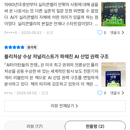
1990년대 중반부터 실리콘밸리 안팎의 사정에 대해 글을
써 온 나로서는 또 다른 실존적 질문 또한 외면할 수 없었
다. AI가 실리콘밸리 자체에 어떤 의미가 있을까 하는 점
이었다. 실리콘밸리의 본질은 언제나 스타트업이었다. 구
글과 페이스북은 차고와 친구 집 거실에서 출발해 기술 기
5****0
2025.09.02.
신고
0
댓글
0
반 대기업으로 성장했다. 하지만 AI, 특히 생성형 AI 분야
는 성공에 따른 보상이 엄청난 만큼 초기
종이책
퓰리처상 수상 저널리스트가 파헤친 AI 산업 권력 구조
『AI타이탄들의 전쟁』 은 미국 최고 권위의 언론상인 퓰리
처상을 공동 수상한 바 있는 세계적인 탐사 보도 전문기자
게리 리블린이 쓴 책으로 AI 산업 권력 구조를 면밀하게
분석하고 있다. 책의 띠지에 강조하고 있듯이 이 책은 AI
산업 생태계를 분석한 책으로, 현재 AI 산업을 주도하고
h**u
2025.09.02.
신고
0
댓글
0
있는 테크 거물들의 비전과 전략, 테크 기업들 간의 경쟁
을 중점으로 다룬다.리드 호프만, 무스
리뷰 전체보기
리뷰
17
한줄평
2