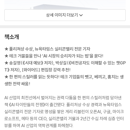
상세 이미지 더보기
책소개
★ 퓰리쳐상 수상, 뉴욕타임스 실리콘밸리 전문 기자
★ 테크 거물들을 만나 ‘AI 시장의 승리자가 되는 법’을 묻다!
★ 송길영(《시대 예보》 저자), 박상길(《비전공자도 이해할 수 있는 챗GP
T》 저자), [와이어드] 편집장 강력 추천!
★ 한 편의 스릴러를 읽는 듯하다! 테크 기업들의 뺏고, 베끼고, 훔치는 생
생한 전략 싸움!
AI 산업의 최전선에서 벌어지는 권력 다툼을 한 편의 스릴러처럼 담아낸
책 《AI 타이탄들의 전쟁》이 출간됐다. 퓰리처상 수상 경력과 뉴욕타임스
실리콘밸리 전문 기자로 명성을 쌓은 게리 리블린이 오픈AI, 구글, 마이크
로소프트, 메타 등의 CEO, 실리콘밸리 거물과 2년간 수십 차례 심층 인터
뷰를 하며 AI 산업의 역학관계를 파헤쳤다.