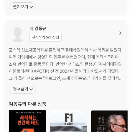
프트의 산업 장악 시도와 소프트웨어 전쟁을 조망했다. 비즈니스·금
펼쳐보기
7장 | 구글과 딥마인드, 혁신과 현실 사이에서
융 보도 부문에서 최고 권위를 지닌 제럴드 로브상을 두 차례 수상하
“갑자기 모든 일이 보류되었습니다.”
며 정교한 분석력과 탁월한 문장력을 인정받았다. 대표 저서인 《메인
스트리트를 구하라》(국내 미출간),
역
김동규
8장 | 리드 호프먼, 큰 힘에는 큰 책임이 따른다
“스타트업 창업이란 절벽 끝에서 몸을 던진 후, 추락하는 동안 비행기를 만
관심작가 알림신청
들어야 하는 일과 같다.”
포스텍 신소재공학과를 졸업하고 동대학원에서 석사 학위를 받았다.
9장 | 술레이만, AI와 인간이 친구처럼 대화하는 시대
여러 기업체에서 경영기획 업무를 수행했으며, 현재 엔터스코리아
“앞으로 5년 안에는 가능성의 영역을 넘어 불가피한 현실이 될 것이다.”
소속 번역가로 활동 중이다. 번역한 책 『1초의 탄생』이 아시아태평양
이론물리센터(APCTP) 선 정 2024년 올해의 과학도서가 되었다.
10장 | 챗GPT, AI의 대중화가 시작되다
그 외 옮긴 책으로는 『비트코인, 초제국의 종말』 『나의 뇌를 찾아서』
“1등이 아니면 아무리 정의를 떠들어도 소용이 없습니다.”
『스 케일업』 『보이지 않는 확신을 팔아라』 『벤 버냉키의 21세기 통화
펼쳐보기
정책』 『다크 소셜』 『플립 싱킹』 『지칠 때 뇌 과학』 『극한 갈등』 『더 나
11장 | 정지된 실리콘밸리에 떨어진 AI 유성
은 나를 위한 하루 감각 사용법』 『나는 오늘도 행복한 투자를 한다』
김동규
의 다른 상품
“천하무적의 기업은 없습니다. 어떤 기업이라도 한순간에 무너질 수 있습
『스토리의 기술』 『비트코인
니다.”
12장 | 마이크로소프트 vs 구글, 빅테크 AI 대전