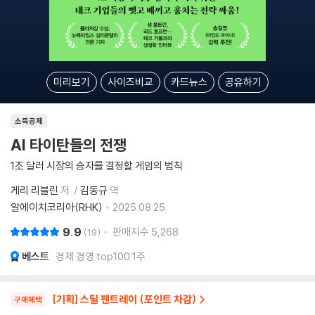
미리보기
사이즈비교
카드뉴스
공유하기
소득공제
AI 타이탄들의 전쟁
1조 달러 시장의 승자를 결정할 게임의 법칙
게리 리블린
저
김동규
역
알에이치코리아(RHK)
2025.08.25.
9.9
판매지수
5,268
19
베스트
경제 경영 top100 1주
[기획] 스틸 펜트레이 (포인트 차감)
구매혜택