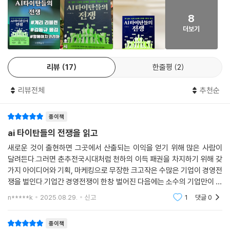
게리 리블린의 저널리즘이 빛나는 것은, 사회의 부조리에 누구보다 예민하
고의 인재를 모아 드림팀을 꾸리고 수천억 원 규모의 투자를 유치, 인플렉
게 반응하는 감수성 덕분이다.
션 AI를 세웠다. 그는 ‘사람처럼 대화하는 AI’를 목표로 챗봇 ‘파이(Pi)’를
8
선보였으나, 시장 점유율을 채 2퍼센트도 가져오지 못한다. 결국 2024년,
- 뉴욕타임스
더보기
술레이만은 인플렉션 AI를 떠나 마이크로소프트에 합류했다.
현재 술레이만은 마이크로소프트에서 빙, 코파일럿 등 AI 전략 전반을 이
리뷰
17
한줄평
2
끌고 있다. 스타트업 창업자에서 빅테크 경영자로 변모한 그의 행보는, AI
스타트업이 맞닥뜨린 ‘현실의 벽’을 여실히 보여준다.
리뷰전체
추천순
이 책은 “지금 실리콘밸리에 있는 대부분의 AI 스타트업이 결국 살아남아
종이책
부자가 될 가능성은 크지 않다”는 냉정한 전망으로 마무리된다. 기술과 자
ai 타이탄들의 전쟁을 읽고
본, 리더십과 조직, 꿈과 현실이 충돌하는 한가운데에서, 이 책은 지금 AI
새로운 것이 출현하면 그곳에서 산출되는 이익을 얻기 위해 많은 사람이
산업에서 벌어지고 있는 변화를 가장 가까운 거리에서 전한다.
달려든다.그러면 춘추전국시대처럼 천하의 이득 패권을 차지하기 위해 갖
가지 아이디어와 기획, 마케킹으로 무장한 크고작은 수많은 기업이 경영전
AI 거품인가 과도기인가
쟁을 벌인다.기업간 경영전쟁이 한창 벌어진 다음에는 소수의 기업만이 살
‘자본 전쟁’ 관점에서 바라본 AI 산업
아남게 된다.이미 우리는 20세기와 21세기의 경계에 닥쳤던 닷컴 경쟁을
n*****k
2025.08.29.
신고
1
댓글
0
알고 있다.엄청난
《AI 타이탄들의 전쟁》은 닷컴 버블 시대와 지금의 AI 산업을 직접적으로
종이책
비교한다. 1995년 인터넷 붐이 그랬듯, 2022년 11월 챗GPT의 등장은 실