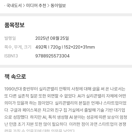
18장 | 통제할 수 없는 미래, AI는 어디까지 가는가
국내도서
미디어 추천
동아일보
“정부가 사사건건 간섭할수록, 미국은 세계 시장에서 점점 뒤처지게 될 겁
니다.”
품목정보
19장 | 스타트업의 끝, 거대 기업의 품으로
발행일
2025년 08월 25일
“기업 역사상 초유의 사태입니다.”
쪽수, 무게, 크기
492쪽 | 720g | 152*220*31mm
계속되는 이야기 | 마이크로소프트, 구글, 메타, 애플, 오픈AI 그리고 스타
ISBN13
9788925573304
트업들
책 속으로
감사의 글
글의 출처
1990년대 중반부터 실리콘밸리 안팎의 사정에 대해 글을 써 온 나로서는
또 다른 실존적 질문 또한 외면할 수 없었다. AI가 실리콘밸리 자체에 어떤
의미가 있을까 하는 점이었다. 실리콘밸리의 본질은 언제나 스타트업이었
다. 구글과 페이스북은 차고와 친구 집 거실에서 출발해 기술 기반 대기업
으로 성장했다. 하지만 AI, 특히 생성형 AI 분야는 성공에 따른 보상이 엄청
난 만큼 초기 자본 또한 많이 필요하다. 이러한 점이 과연 스타트업이 경쟁
력을 가질 수 있을지에 대한 의문을 낳았다.