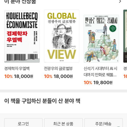
이 분야 신상품
경제학자 우엘벡
전광우의 글로벌뷰
신석기 시대부터 AI 시
경
대까지 만화로 꿰뚫는
10
18,000
10
18,000
1
%
%
원
원
경제사
10
19,800
%
원
이 책을 구입하신 분들이 산 분야 책
로그인
최근 본 상품
주문/배송