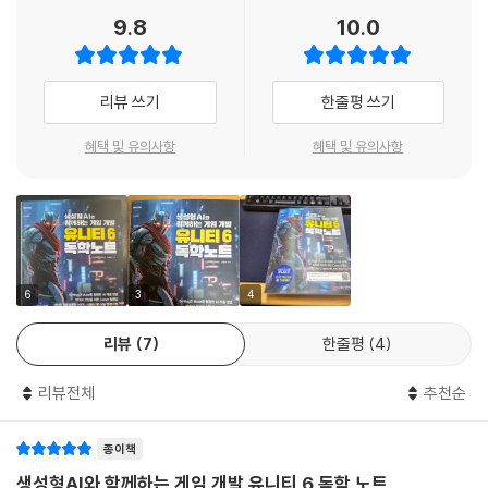
9.8
10.0
Chapter 1 챗GPT API를 활용한 NPC 대화 시스템
1.1 NuGet을 활용한 OpenAI 라이브러리 설치
1.2 OpenAI와 API
리뷰 쓰기
한줄평 쓰기
1.3 OpenAI API 요청 및 응답 처리
1.4 API 요청 튜토리얼
혜택 및 유의사항
혜택 및 유의사항
1.5 대화형 NPC 구현하기
Chapter 2 센티스 활용하기
2.1 Sentis 설치 및 기본 설정
2.2 AI 모델과 ONNX란?
2.3 허깅 페이스에서 샘플 모델 가져오기
Chapter 3 뮤즈 사용하기
6
3
4
3.1 뮤즈 개요
3.2 뮤즈 설치와 주요 기능 활용법
리뷰
7
한줄평
4
Chapter 4 Cursor 사용하기
리뷰전체
추천순
4.1 Cursor AI란?
4.2 Cursor AI 설치 및 시작하기
4.3 유니티에서 Cursor AI 연동하기
종이책
4.4 인터페이스 및 사용법
생성형AI와 함께하는 게임 개발 유니티 6 독학 노트