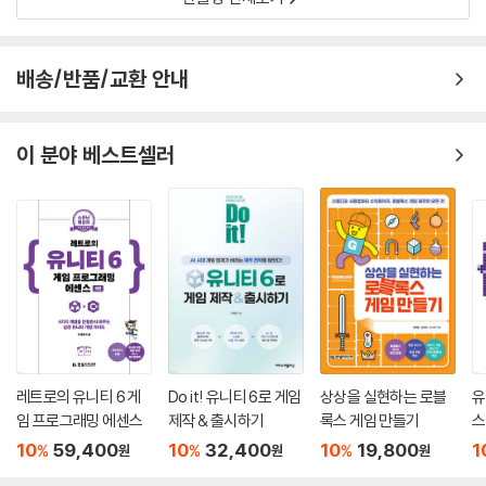
배송/반품/교환 안내
이 분야 베스트셀러
레트로의 유니티 6 게
Do it! 유니티 6로 게임
상상을 실현하는 로블
유
임 프로그래밍 에센스
제작 & 출시하기
록스 게임 만들기
스
10
59,400
10
32,400
10
19,800
1
%
%
%
원
원
원