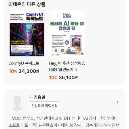
4.2 스프라이트 시트 준비하기
최태온
의 다른 상품
4.3 애니메이션 시스템으로 캐릭터에 생명 불어넣기
4.4 스크립트로 애니메이션 상태 전환하기
Chapter 5 무한 월드맵
5.1 따라다니는 카메라 구현하기
5.2 생성형 AI로 배경 이미지 제작하기
5.3 배경 스크롤 구현하기
Chapter 6 적 오브젝트
6.1 몬스터 프리팹 만들기
6.2 몬스터 트위닝 애니메이션
ComfyUI 독학노트
Hey, 파이썬! 생성형 A
6.3 플레이어 추적 로직
I 활용 앱 만들어 줘
10
34,200
%
원
6.4 충돌과 플레이어 체력 시스템
10
35,100
%
원
6.5 몬스터 랜덤 자동 스폰
Chapter 7 플레이어 무기
7.1 몬스터 체력 시스템
저
김홍일
7.2 회전하는 근접 무기-검
관심작가 알림신청
7.3 자동 원거리 무기-표창
Chapter 8 점수 시스템
- MBC, 컴투스, 성균관대학교 K-DIT 유니티·AI 강사 - 현) 루메나
8.1 점수 UI 만들기
소프트 대표 - 전) 뉴콘텐츠아카데미 AI 강사 - 경북게임개발사관학