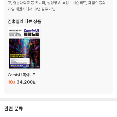
8.2 PlayerPrefs로 최고 점수 저장하기
교, 영남대학교 등 유니티, 생성형 AI 특강 - 넥슨레드, 쿡앱스 등의
8.3 게임 오버 시 결과 표시하기
게임 개발사에서 10년 실무 개발
Chapter 9 사운드와 빌드
김홍일
의 다른 상품
9.1 배경 음악 추가하기
9.2 효과음 추가하기
9.3 게임 빌드하기
Part 3 플랫포머 3D 게임 제작
Chapter 1 프로젝트 생성과 환경 설정
1.1 3D 게임 프로젝트 소개
1.2 유니티 프로젝트 생성 및 환경 설정
ComfyUI 독학노트
1.3 애셋스토어와 레벨 디자인
10
34,200
%
원
1.4 스카이박스로 게임 세계에 하늘 만들기
Chapter 2 플레이어 오브젝트
2.1 유니티 프로젝트 생성 및 환경 설정
2.2 플레이어 이동과 카메라
관련 분류
2.3 Mixmo를 사용한 애니메이션 설정
Chapter 3 레벨 오브젝트와 상호작용