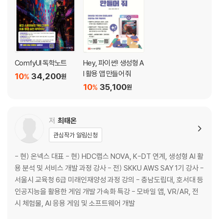
Part 2 뱀서라이크 2D 게임 제작
Chapter 1 프로젝트 생성과 환경 설정
1.1 게임 프로젝트 소개
1.2 유니티 프로젝트 생성하기
ComfyUI 독학노트
Hey, 파이썬! 생성형 A
1.3 제작 환경 설정하기
I 활용 앱 만들어 줘
10
34,200
%
원
1.4 에셋 다운로드 및 임포트
10
35,100
%
원
1.5 챗GPT와 함께하는 게임 개발
Chapter 2 생성형 인공지능과 플레이어 캐릭터 제작
2.1 생성형 인공지능으로 게임 이미지 만들기
저
최태온
2.2 2D 플레이어 오브젝트 제작
관심작가 알림신청
2.3 물리 컴포넌트 추가
Chapter 3 C# 스크립트와 플레이어
- 현) 온넥스 대표 - 현) HDC랩스 NOVA, K-DT 연계, 생성형 AI 활
3.1 C# 스크립트 기초
용 분석 및 서비스 개발 과정 강사 - 전) SKKU AWS SAY 1기 강사 -
3.2 키보드 입력 이동 스크립트 작성하기
서울시 교육청 6급 미래인재양성 과정 강의 - 충남도립대, 호서대 등
3.3 물리 기반 이동 구현하기
인공지능을 활용한 게임 개발 가속화 특강 - 모바일 앱, VR/AR, 전
Chapter 4 플레이어 애니메이션
시 체험물, AI 응용 게임 및 소프트웨어 개발
4.1 방향 바라보기