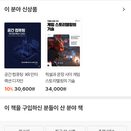
이 분야 신상품
공간 컴퓨팅: XR 인터
픽셀과 문장 사이 게임
랙션 디자인
스토리텔링의 기술
10
30,600
34,000
%
원
원
이 책을 구입하신 분들이 산 분야 책