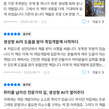
즘 가장 주목받는 주제 중 하나가 바로 생성형 AI와 유니
티 개발입니다. 그래서 이 책의 내용을 더욱 기대하며 읽
게 되었습니다.기존의 유니티 책들은 주로 C# 문법 기초
부터 차근차근 설명하는 방식을 따릅니다. 하지만 이 책은
e******r
2025.09.18.
신고
1
댓글
0
다릅니다. 문법 설명은 최소한으로 줄이고, 프롬프트와의
대화를 통해 주석으로 설명하는 새로운 접
종이책
생성형 AI의 도움을 받아 게임개발에 시작하다.
# 처음으로 성안당에서 책을 받아 서평을 써봅니다. 부족한 부분이 있습
니다.이 책은 이제 막 게임개발에 입문하시는 분들에게 매우 도움이 되는
책입니다.책에서는 간단한 게임을 한번 만들어서 여러분들의 실력을 쌓을
수 있도록 도움을 많이 받을만한 책입니다.이제 막 게임개발에 입문했는데
어떻게 해야할지 망설이시는 분들을 위해서 1장부터 차근차근 쉽게 설명
r********2
2025.09.11.
신고
1
댓글
0
이 되어있습니다.저
종이책
취미를 넘어선 전문가의 길, 생성형 AI가 열어주다
저에게는 게임 개발이라는 소소한 취미가 있습니다. 하지만 처음에는 프로
그래밍 문법이나 필요한 리소스를 구하는 게 참 어려웠죠. 그러다 이 책을