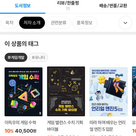
리뷰/한줄평
도서정보
배송/반품/교환
11
목차
저자 소개
관련분류
품목정보
이 상품의 태그
#게임개발
#유니티
이득우의 게임 수학
게임 밸런스 수치 기획
따라 하며 배우는 언리
유
바이블
얼 엔진 5 입문
10
40,500
1
%
원