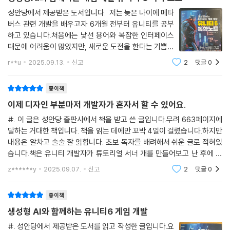
4.5 실전 예제: 캐릭터 이동 스크립트 만들기
성안당에서 제공받은 도서입니다. 저는 늦은 나이에 메타
버스 관련 개발을 배우고자 6개월 전부터 유니티를 공부
하고 있습니다.처음에는 낯선 용어와 복잡한 인터페이스
때문에 어려움이 많았지만, 새로운 도전을 한다는 기쁨이
더 커서 꾸준히 이어오고 있습니다.그러던 중 성안당에서
r**u
2025.09.13.
신고
2
댓글
0
출판한 "생성형 AI와 함께하는 게임 개발 유니티6 독학노
트" 소식을 듣고, 운 좋게 서평단으로 선정
종이책
이제 디자인 부분마저 개발자가 혼자서 할 수 있어요.
#. 이 글은 성안당 출판사에서 책을 받고 쓴 글입니다.무려 663페이지에
달하는 거대한 책입니다. 책을 읽는 데에만 꼬박 4일이 걸렸습니다.하지만
내용은 알차고 술술 잘 읽힙니다. 초보 독자를 배려해서 쉬운 글로 적혀있
습니다.책은 유니티 개발자가 튜토리얼 서너 개를 만들어보고 난 후에 느
끼는 갈증을 잘 짚었습니다.의욕적으로 나만의 게임을 만들어보겠다고 A
z******y
2025.09.07.
신고
2
댓글
0
sset Store에서 애
종이책
생성형 AI와 함께하는 유니티6 게임 개발
#. 성안당에서 제공받은 도서를 읽고 작성한 글입니다.요