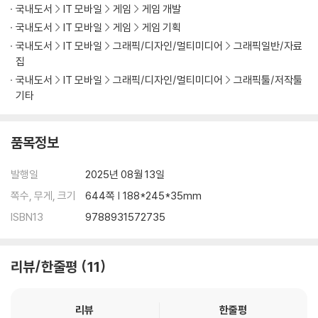
국내도서
IT 모바일
게임
게임 개발
3.1 데스존과 게임 오버
국내도서
IT 모바일
게임
게임 기획
3.2 게임을 방해하는 장애물 오브젝트
국내도서
IT 모바일
그래픽/디자인/멀티미디어
그래픽일반/자료
3.3 수집 아이템과 점수 시스템
집
3.4 시간 제한과 타이머 UI
국내도서
IT 모바일
그래픽/디자인/멀티미디어
그래픽툴/저작툴
Chapter 4 게임을 방해하는 몬스터
기타
4.1 몬스터 오브젝트 생성하기
4.2 유니티 내비게이션 시스템 설정하기
4.3 애니메이션과 트리거 영역
품목정보
Chapter 5 꾸미기와 완성도 높이기
5.1 몰입감을 높이는 파티클 효과
발행일
2025년 08월 13일
5.2 조명 효과로 게임 분위기 연출하기
쪽수, 무게, 크기
644쪽 | 188*245*35mm
5.3 포스트 프로세싱으로 완성도 높이기
Chapter 6 최종 마무리와 빌드
ISBN13
9788931572735
6.1 게임 오버 UI와 게임 클리어 시스템
6.2 사운드 추가하기
리뷰/한줄평
11
6.3 게임 아이콘 생성과 빌드하기
Part 4 생성형 인공지능 고급 기법
리뷰
한줄평