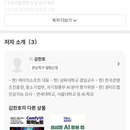
1.3 멀티플랫폼 도달 범위 확장
1.4 더욱 매력적인 비주얼 구현
1.5 런타임 AI로 열리는 새로운 가능성
목차 더보기
1.6 생산성 및 기능성 향상
Chapter 2 유니티 설치
Chapter 3 유니티 프로젝트 생성 및 화면 구성
저자 소개
3
3.1 유니티 프로젝트 생성
3.2 유니티 레이아웃
3.3 씬(Scene) 뷰
저
김한호
3.4 게임 뷰
관심작가 알림신청
3.5 하이어라키 뷰
3.6 프로젝트(Project) 뷰
- 현) 에이치소프트 대표 - 현) 삼육대학교 겸임교수 - 현) 한국콘텐
3.7 인스펙터(Inspector) 뷰
츠진흥원, 중소기업부, 과기정통부 AI 분야 평가위원 - 현) 원티드랩
Chapter 4 게임 오브젝트 만들기 - 로우폴리 강아지 제작
인공지능 강사 - 연세대학교, 서울대학교 등 AI 특강
Chapter 5 유니티 게임 개발 방법
5.1 유니티의 개발 철학: 조립하고 연결하라!
김한호
의 다른 상품
5.2 감독처럼 씬을 구성하고 배우처럼 오브젝트를 움직여라
5.3 게임 개발의 전체 흐름