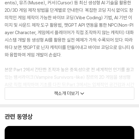
entis), 뮤즈(Musee), 커서(Cursor) 등 최신 생성형 AI 기술을 활용한
2D/3D 게임 제작 방법을 단계별로 안내한다. 복잡한 코딩 지식 없이도 창
의적인 게임 제작이 가능한 바이브 코딩(Vibe Coding) 기법, AI 기반 이
미지 및 사운드 제작 도구 활용법, 챗GPT API 연동을 통한 NPC(Non-Pl
ayer Character, 게임에서 플레이어가 직접 조작하지 않는 캐릭터) 대화
시스템 개발 등 생성형 AI를 활용한 실전 예제가 가득 수록되어 있다. 따라
하다 보면 챗GPT로 닌자 캐릭터를 만들어내고 바이브 코딩으로 유니티 6
와 융합하여 게임 개발이 손쉽다.
본문 Part 2에서 간단한 조작과 높은 중독성으로 전 세계적인 인기를 끌고
있는 뱀서라이크(Vampire Survivors-like) 장르의 2D 게임을 생성형
AI로 직접 제작하며 기초를 다진 뒤 Part 3에서는 입체적인 공간감과 시간
제한, 장애물 회피, 점프 액션이 어우러진 플랫포머(Platformer) 3D 게
책소개 더보기
임 개발 프로젝트에 도전해 본다. 특히 고급 생성형 AI 기법을 다루는 Part
4에서는 챗GPT API를 이용해 대화형 NPC를 구현하는 과정을 중심으로
뉴겟포유니티(NuGetForUnity)라는 OpenAI API 같은 다양한 닷넷라
관련 동영상
이브러리를 유니티 프로젝트에 추가하여 뉴겟(NuGet) 패키지 매니저를
사용할 수 있는 도구를 설치한 뒤 센티스로 학습된 모델을 런타임에서 바
로 추론하고 유니티 뮤즈로 에디터 안에서 콘셉트 아트와 애니메이션 초안