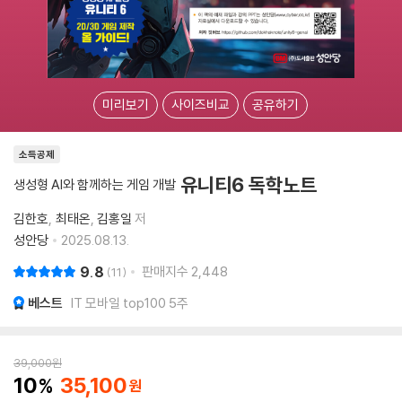
미리보기
사이즈비교
공유하기
소득공제
유니티6 독학노트
생성형 AI와 함께하는 게임 개발
김한호
최태온
김홍일
저
성안당
2025.08.13.
9.8
판매지수
2,448
11
베스트
IT 모바일 top100 5주
39,000
원
10
35,100