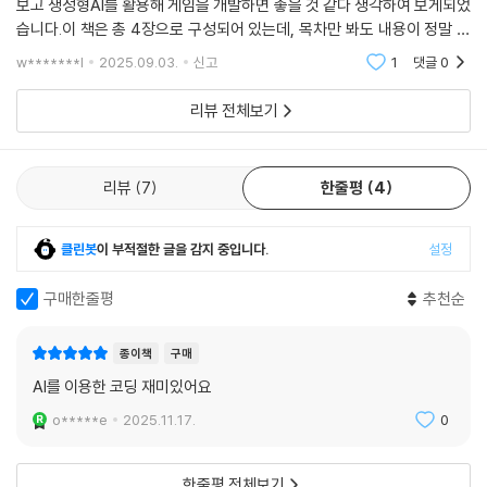
보고 생성형AI를 활용해 게임을 개발하면 좋을 것 같다 생각하여 보게되었
습니다.이 책은 총 4장으로 구성되어 있는데, 목차만 봐도 내용이 정말 알
찼습니다. 2D 게임만 만들어본 저에게 3D 게임 도전의 욕심을 불러일으킬
w*******l
2025.09.03.
신고
1
댓글
0
만큼 알찬 구성
리뷰 전체보기
리뷰
7
한줄평
4
클린봇
이 부적절한 글을 감지 중입니다.
설정
구매한줄평
추천순
종이책
구매
AI를 이용한 코딩 재미있어요
o*****e
2025.11.17.
0
한줄평 전체보기