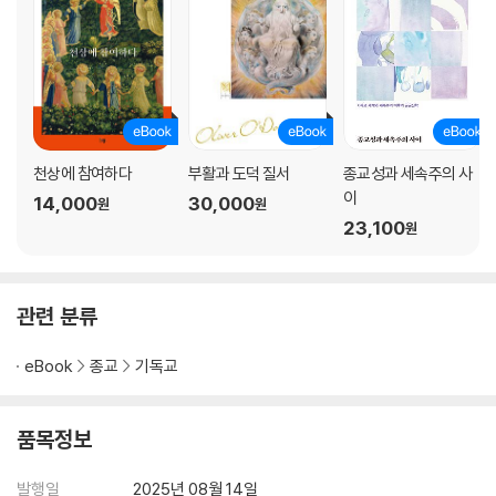
천상에 참여하다
부활과 도덕 질서
종교성과 세속주의 사
이
14,000
30,000
원
원
23,100
원
관련 분류
eBook
종교
기독교
품목정보
발행일
2025년 08월 14일