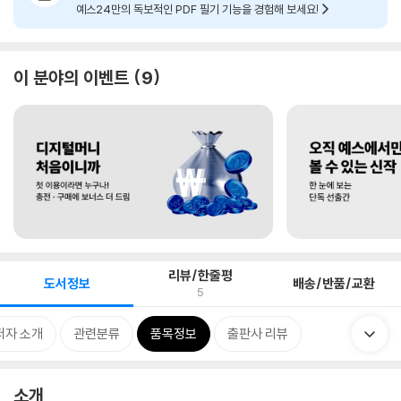
예스24만의 독보적인 PDF 필기 기능을 경험해 보세요!
이 분야의 이벤트
9
리뷰/한줄평
도서정보
배송/반품/교환
5
저자 소개
관련분류
품목정보
출판사 리뷰
소개