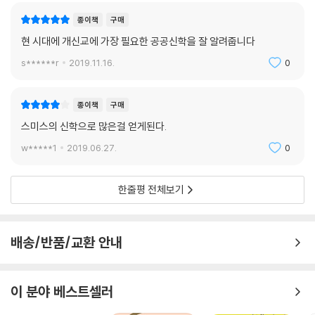
왔는지 돌아보길 권한다. 그러한 반성이야말로 지상에서의 예배는 늘 불완
종이책
구매
전하여 경쟁하는 여러 이야기에 포획당하기 쉬우며 우리 역시 세속의 시대
현 시대에 개신교에 가장 필요한 공공신학을 잘 알려줍니다
를 살아가며 수많은 예전에 영향받는 존재임을 고백하는 것이기 때문이다.
s******r
2019.11.16.
0
따라서 우리의 실천은 왕이신 예수를 기다리는 종말론적 기대 가운데 수행
되어야 하며, 하나님 나라의 사회적 상상을 품은 우리 이방인 거류민의 예
종이책
구매
배와 예배가 낳는 사랑의 시민 윤리는 늘 ‘키리에 엘레이손’(주님, 긍휼을
스미스의 신학으로 많은걸 얻게된다.
베푸소서)을 동반해야 한다. 기독교적인 공적 실천은 복음에 닻을 내린 순
w*****1
2019.06.27.
0
례자들의 끊임없는 자세 교정을 통해 구현된다.
독자 대상
한줄평 전체보기
- 세속화 시대에 기독교 가치를 구현하는 삶을 고민하는 그리스도인
- 기독교 정체성이 정치 및 문화와 어떻게 관계하는지 궁금해하는 독자
배송/반품/교환 안내
- 교회의 공공성 혹은 공공신학 논의에 관심 갖는 독자
- 세속 사회에서 교회가 나아갈 방향을 구상하는 목회자, 신학생
이 분야 베스트셀러
문화적 예전 시리즈 소개