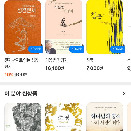
제임스 스미스의 문화적 예전 시리즈 3부작은, 지성주의에 치우쳐 있던 기
독교 세계관 논의를 ‘예배’라는 관점으로 극복하려는 시도로, 고대 교회 전
통과 현대를 철학적?예전적?정치적 신학으로 통합해 인간, 문화, 교회를
바라보는 통전적 시각과 기독교적 삶의 실천 방향을 제시하려는 기획이다.
- 1권. 하나님 나라를 욕망하라
- 2권. 하나님 나라를 상상하라
- 3권. 왕을 기다리며
전자책으로 읽는 성경
마음밭 기경자
침묵
스
전서
16,100
7,000
9
원
원
10
900
%
원
이 분야 신상품