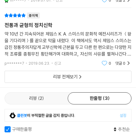
m*****7
2019.07.01.
신고
0
댓글
2
학자 중 한사람이다. 그가 쓴 문화적 예전 시리즈는 현대
하는 것이 아니며 오히려 여기에 복음의 분화구가 새겨져 있음을 드러내
기독교인에게 많은 시사점을 주고 삶을 변화시키는데
고, 비록 자유주의가 정치적 장을 왜곡하는 현상을 일으킨다 하더라도 복
종이책
음을 통해 개선할 여지가 있으며 기독교의 예배는 여기에 기여한다는 주장
전통과 균형의 정치신학
을 도출한다.
약 10년 간 지속되어온 제임스 K. A. 스미스의 문화적 예전시리즈가 ＜왕
을 기다리며＞를 끝으로 막을 내렸다. 이 책에서도 역시 제임스 스미스는
위선을 넘어, 복음에 닻을 내린 사랑의 시민 윤리
급진 정통주의자답게 교부신학에 근본을 두고 다른 한 편으로는 다양한 지
적 조류를 종횡무진 횡단해가며 대화하고, 자신의 사유를 펼쳐나간다.이
스미스는 이러한 논의에 곧바로 제기되는 도전, 즉 예배가 과연 기독교적
＜왕을 기다리며＞를 통해 제시된 제임스 스미스의 정치신학의 중심은 전
정체성을 담은 실천을 행하는 그리스도인을 형성할 수 있느냐는, 형성하고
p*******7
2019.06.23.
신고
0
댓글
0
통과 균형에 있다.
있느냐는 질문을 피하지 않는다. 예배에는 참여하지만 실제로 그 예배에서
리뷰 전체보기
행하는 예전적 실천과 괴리를 일으키는 예배 밖에서의 위선적 현상을 어떻
게 설명할 것인가? 또한 예배가 현실의 정치적 불의를 정당화한 현실을 어
떻게 이해할 것인가?
리뷰
2
한줄평
3
스미스는 여기에 답변하기가 쉽지 않음을 솔직히 인정한다. 인종차별 문제
에서 기독교가 행했던 부끄러운 과거를 인정한다. 그럼에도 그는 예배의
클린봇
이 부적절한 글을 감지 중입니다.
설정
정치적 가능성을 강조한다. 그러면서 우리의 예배가 정말로 복음에 닻을
내린 사회적 상상을 구현하고 있는지, 아울러 우리가 예배를 실천하며 예
구매한줄평
추천순
배가 품은 하나님 나라의 사회적 상상을 통해 우리 자신을 정말로 반성해