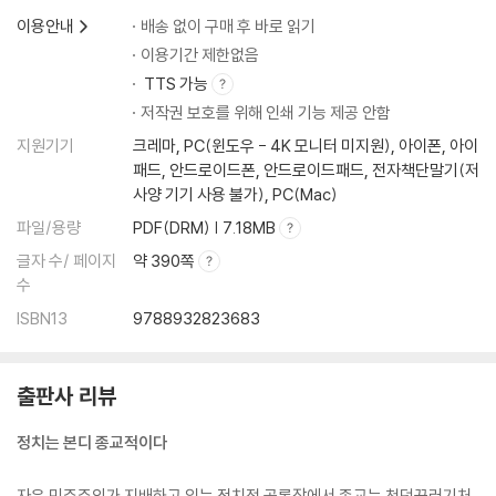
이용안내
배송 없이 구매 후 바로 읽기
이용기간 제한없음
TTS 가능
저작권 보호를 위해 인쇄 기능 제공 안함
지원기기
크레마, PC(윈도우 - 4K 모니터 미지원), 아이폰, 아이
패드, 안드로이드폰, 안드로이드패드, 전자책단말기(저
사양 기기 사용 불가), PC(Mac)
파일/용량
PDF(DRM) | 7.18MB
글자 수/ 페이지
약 390쪽
수
ISBN13
9788932823683
출판사 리뷰
정치는 본디 종교적이다
자유 민주주의가 지배하고 있는 정치적 공론장에서 종교는 천덕꾸러기처