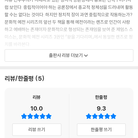
럼 보인다. 중립적이어야 하는 공론장에서 종교적 정체성을 드러내며 활동
할 수는 없다는 것이다. 하지만 정치적 장이 과연 중립적으로 작동하는가?
문화적 예전 시리즈의 앞선 두 책을 통해 예전이라는 렌즈로 인간이 사랑
하고 예배하는 존재이자 문화적으로 형성되는 존재임을 보여 준 제임스 스
미스는, 문화적 예전 시리즈 3권인 『왕을 기다리며』에서 동일한 렌즈로 정
치를 바라본다.
출판사 리뷰 더보기
우리는 사회에서 공적이며 공동체적으로 살아가는, 즉 정치적으로 살아가
는 존재이며, 우리가 늘 관계하고 있는 정치적 제도에 의해 형성되는 존재
다. 우리는 단순히 정치적 장에서 활동하는 ‘생각하는 사물’이 아니다. 정치
리뷰/한줄평
5
적인 것은 단순히 우리의 일상사를 관리하는 절차적 기술이 아니라 형성되
는 우리의 욕망이 발현되는 구조적 특징이다. 정치적 장에서 우리의 형성
은 예전적으로 이루어지며, 그렇기에 우리의 이러한 문화적 동화는 신학적
리뷰
한줄평
으로 설명될 필요가 있다.
10.0
9.3
적극적 참여와 적극적 물러남 사이에서
리뷰 쓰기
한줄평 쓰기
기독교와 정치의 관계를 어떻게 바라보아야 하느냐는 질문에 대해서는 크