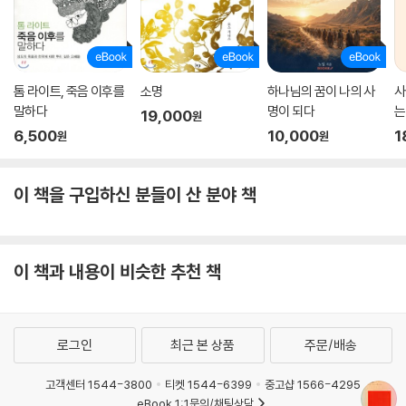
톰 라이트, 죽음 이후를
소명
하나님의 꿈이 나의 사
사
말하다
명이 되다
는
19,000
원
6,500
10,000
1
원
원
이 책을 구입하신 분들이 산 분야 책
이 책과 내용이 비슷한 추천 책
로그인
최근 본 상품
주문/배송
고객센터 1544-3800
티켓 1544-6399
중고샵 1566-4295
eBook 1:1문의/채팅상담