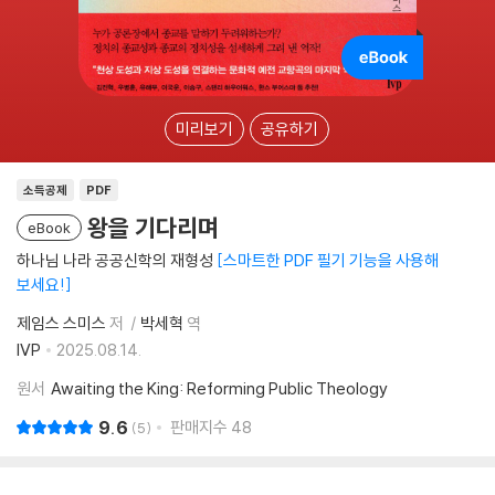
미리보기
공유하기
소득공제
PDF
왕을 기다리며
eBook
하나님 나라 공공신학의 재형성
스마트한 PDF 필기 기능을 사용해
보세요!
제임스 스미스
저
박세혁
역
IVP
2025.08.14.
원서
Awaiting the King: Reforming Public Theology
9.6
판매지수
48
5