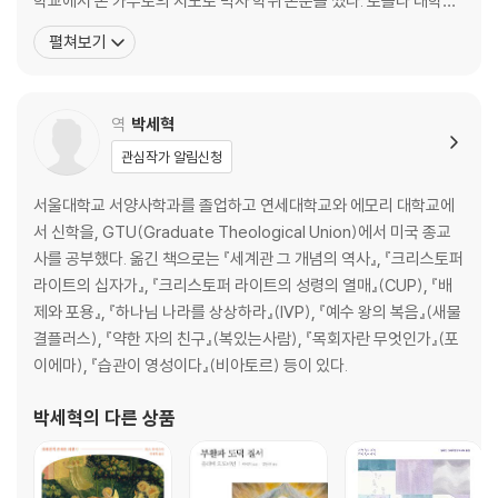
학교에서 존 카푸토의 지도로 박사 학위 논문을 썼다. 로욜라 대학교
에서 가르쳤으며, 현재는 캘빈 칼리지에서 철학과 신학을 가르치고
펼쳐보기
있다. 풀러 신학교, 리폼드 신학교, 리젠트 칼리지 방문교수이기도 하
다. 스미스는 근대성의 세속화 문제를 지적하고 그 대안으로 아우구
스티누스를 현대적으로 수용하는 ‘급진 정통주의’를 주장
역
박세혁
관심작가 알림신청
서울대학교 서양사학과를 졸업하고 연세대학교와 에모리 대학교에
서 신학을, GTU(Graduate Theological Union)에서 미국 종교
사를 공부했다. 옮긴 책으로는 『세계관 그 개념의 역사』, 『크리스토퍼
라이트의 십자가』, 『크리스토퍼 라이트의 성령의 열매』(CUP), 『배
제와 포용』, 『하나님 나라를 상상하라』(IVP), 『예수 왕의 복음』(새물
결플러스), 『약한 자의 친구』(복있는사람), 『목회자란 무엇인가』(포
이에마), 『습관이 영성이다』(비아토르) 등이 있다.
박세혁
의 다른 상품