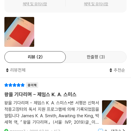
게 두 스펙트럼, 즉 한편으로는 정치적 장에 적극적으로 참여해야 한다는
혜택 및 유의사항
혜택 및 유의사항
주장, 다른 한편으로는 오히려 그 장에서 적극적으로 물러나야 한다는 주
장 사이에서 답변할 수 있을 것이다. 스미스는 자신의 배경인 개혁주의 진
영에 그리스도인의 공적 참여와 현대의 다원주의를 성찰할 좋은 자원이 있
음을 인정하면서도 현대 개혁주의에서는 기독교의 고유한 특징이라 할 수
있는 복음의 특수성이 어떻게 정치에 기여할 수 있는지를 덜 강조해 왔다
고 지적한다. 아울러 일군의 그리스도인들이 보이는, 기독교의 순수성을
강조하며 정치 참여에서 물러나는 입장 역시 문화에 대한 두려움으로 인해
리뷰
2
한줄평
3
방어적 태도를 보이는 것이라고 지적한다.
리뷰전체
추천순
정치와 종교 사이를 누비는 섬세한 분석
종이책
스미스는 두 스펙트럼 사이에서 미묘하고 섬세한 균형을 제시한다. 원래
문화적 예전 시리즈 3권을 ‘카이퍼주의자를 위한 하우어워스’로 기획했던
왕을 기다리며 - 제임스 K. A. 스미스
스미스는 동료들과의 대화를 통해 자신의 기획을 확장하여 5세기 교부 아
왕을 기다리며 - 제임스 K. A. 스미스*본 서평은 신학서
우구스티누스와 20세기 영국의 신학자 올리버 오도노반을 통해 풀어내는
적중고장터의 독서 지원 프로그램에 의해 기록되었음을
정치신학으로 전환한다. 스미스가 이들을 다루며 제시하는 바는 세속성에
알립니다 James K. A. Smith, Awaiting the King, 박
관한 섬세한 이해 및 서양 자유주의와 기독교의 관계에 관한 계보학적 분
세혁 역, 『왕을 기다리며』 (서울: IVP, 2019)글_이신
석이다. 이를 통해 스미스는 오늘날의 자유주의적 민주주의가 신앙과 대립
형 서론 제임스 스미스는 요즘 가장 주목받는 기독교 철