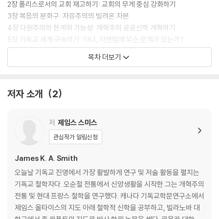
2장 폴리스로서의 교회 재고하기: 교회의 무게 중심 강화하기
3장 복음의 분화구: 자유주의의 빌려온 자본
4장 다원주의의 한계와 가능성: 개혁주의 공공신학 개혁하기
5장 기독교 세계 구속하기: 아니, 자연법에 무슨 문제가 있는가?
6장 경쟁적 형성: 우리의 ‘대부’ 문제
목차 더보기
결론 하나님의 도성과 우리가 살고 있는 도성: 공적 참여를 위한 아우구스
티누스적 원리
저자 소개
2
인명 찾아보기
주제 찾아보기
저
제임스 스미스
관심작가 알림신청
James K. A. Smith
오늘날 기독교 진영에서 가장 활발하게 연구 및 저술 활동을 펼치는
기독교 철학자다. 오순절 전통에서 신앙생활을 시작한 그는 개혁주의
전통 및 현대 프랑스 철학을 연구했다. 캐나다 기독교학문연구소에서
제임스 올타이스의 지도 아래 철학적 신학을 공부하고, 빌라노바 대