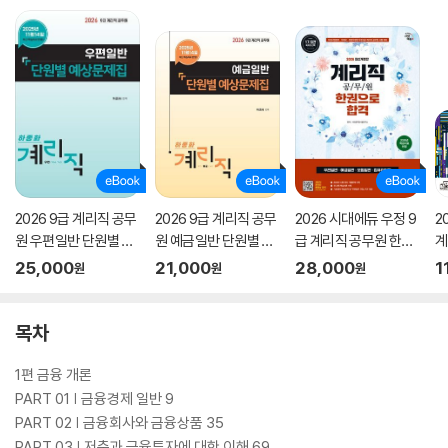
2026 9급 계리직 공무
2026 9급 계리직 공무
2026 시대에듀 우정 9
2
원 우편일반 단원별 예
원 예금일반 단원별 예
급 계리직 공무원 한권
계
상문제집
상문제집
으로 합격(우편일반·예
달
25,000
21,000
28,000
1
원
원
원
금일반·보험일반·컴퓨
터일반)
목차
1편 금융 개론
PART 01 | 금융경제 일반 9
PART 02 | 금융회사와 금융상품 35
PART 03 | 저축과 금융투자에 대한 이해 69