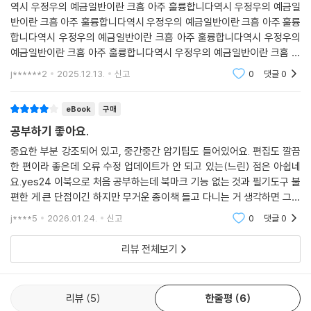
역시 우정우의 예금일반이란 크흠 아주 훌륭합니다역시 우정우의 예금일
반이란 크흠 아주 훌륭합니다역시 우정우의 예금일반이란 크흠 아주 훌륭
합니다역시 우정우의 예금일반이란 크흠 아주 훌륭합니다역시 우정우의
예금일반이란 크흠 아주 훌륭합니다역시 우정우의 예금일반이란 크흠 아
주 훌륭합니다
j******2
2025.12.13.
신고
0
댓글
0
eBook
구매
공부하기 좋아요.
중요한 부분 강조되어 있고, 중간중간 암기팁도 들어있어요. 편집도 깔끔
한 편이라 좋은데 오류 수정 업데이트가 안 되고 있는(느린) 점은 아쉽네
요.yes24 이북으로 처음 공부하는데 북마크 기능 없는 것과 필기도구 불
편한 게 큰 단점이긴 하지만 무거운 종이책 들고 다니는 거 생각하면 그나
마 좋습니다.
j****5
2026.01.24.
신고
0
댓글
0
리뷰 전체보기
리뷰
5
한줄평
6