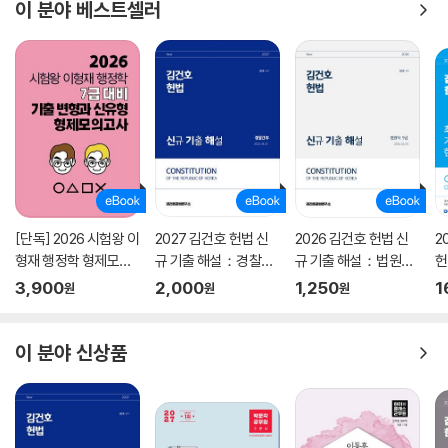
이 분야 베스트셀러
[단독] 2026 시험왕 이
2027 김건호 헌법 신
2026 김건호 헌법 신
2
형재 행정학 형제모의
규 기출 해설：경찰간
규 기출 해설：법원직
헌
고사
부
9급
예
3,900
2,000
1,250
1
원
원
원
이 분야 신상품