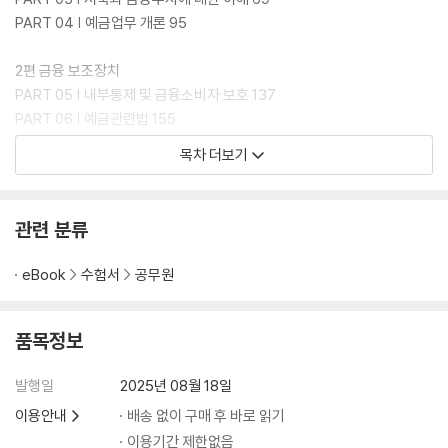
PART 04 | 예금업무 개론 95
2편 금융 보조장치
PART 05 | 내부통제 및 금융소비자 보호 137
PART 06 | 예금관련법 155
목차 더보기
3편 우체국금융 제도
PART 07 | 우체국금융 일반현황 183
PART 08 | 전자금융 189
관련 분류
PART 09 | 우체국금융 서비스 215
PART 1 0 | 예금상품 233
eBook
수험서
공무원
품목정보
발행일
2025년 08월 18일
이용안내
배송 없이 구매 후 바로 읽기
이용기간 제한없음