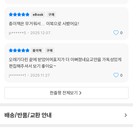
eBook
구매
종이책은 무거워서..... 이북으로 사봤어요!
p******5
2025.12.07.
0
종이책
구매
오래기다린 끝에 받았어여표지가 더 이뻐졌네요교안을 가독성있게
편집해주셔서 보기 좋아요~
j*******1
2025.11.27.
0
한줄평 전체보기
배송/반품/교환 안내