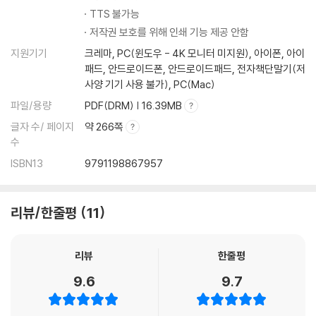
TTS 불가능
저작권 보호를 위해 인쇄 기능 제공 안함
지원기기
크레마, PC(윈도우 - 4K 모니터 미지원), 아이폰, 아이
패드, 안드로이드폰, 안드로이드패드, 전자책단말기(저
사양 기기 사용 불가), PC(Mac)
파일/용량
PDF(DRM) | 16.39MB
글자 수/ 페이지
약 266쪽
수
ISBN13
9791198867957
리뷰/한줄평
11
리뷰
한줄평
9.6
9.7