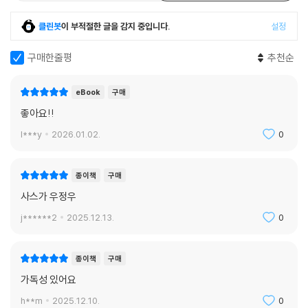
클린봇
이 부적절한 글을 감지 중입니다.
설정
구매한줄평
추천순
eBook
구매
좋아요!!
l***y
2026.01.02.
0
종이책
구매
사스가 우정우
j******2
2025.12.13.
0
종이책
구매
가독성 있어요
h**m
2025.12.10.
0