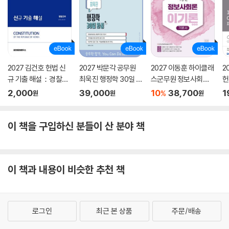
2027 김건호 헌법 신
2027 박문각 공무원
2027 이동훈 하이클래
2
규 기출 해설：경찰간
최욱진 행정학 30일 완
스군무원 정보사회론
헌
부
성 기본서
이기론 기본서
내
2,000
39,000
10
38,700
1
%
원
원
원
이 책을 구입하신 분들이 산 분야 책
이 책과 내용이 비슷한 추천 책
로그인
최근 본 상품
주문/배송