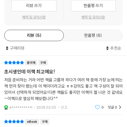
리뷰 쓰기
한줄평 쓰기
혜택 및 유의사항
혜택 및 유의사항
리뷰
5
한줄평
6
구매리뷰
추천순
종이책
구매
초시생인데 이책 최고에요!
처음 준비하는 거라 어떤 책을 고를까 하다가 여러 책 중에 가장 눈에 띄는
책 먼저 찾아 봤는데 이 책이더라고요 ㅎㅎ강의도 좋고 책 구성이 잘 되어
있어서 선택하게 되었어요!다른 책들도 좋지만 이책이 젤 나은 것 같네요
~이책으로 열심히 해보렵니다^^
e**********l
2026.02.02.
신고
0
댓글
0
eBook
구매