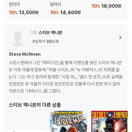
인이다
담이다
10
18,000
%
원
10
13,500
10
14,400
%
%
원
원
그림
스티브 맥니븐
관심작가 알림신청
Steve McNiven
크로스젠에서 그린 『메리디안』을 통해 지명도를 쌓은 스티브 맥니븐
은 이후 마블에 합류해 『마블 나이츠』와 『뉴 어벤저스』의 작화를 맡
는다. 그는 마크 밀러와 함께한 『시빌 워』, 『올드 맨 로건』으로 실력을
인정받은 후 마블의 아이콘 임프린트로 진출해 다시 한번 마크 밀러
각본으로 『네메시스』를 그렸다.
스티브 맥니븐
의 다른 상품