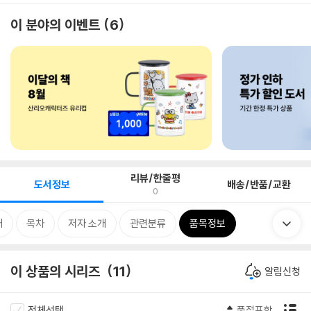
이 분야의 이벤트
6
리뷰/한줄평
도서정보
배송/반품/교환
0
개
목차
저자 소개
관련분류
품목정보
이 상품의 시리즈
11
알림신청
전체선택
품절포함