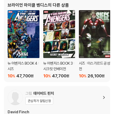
중책을 맡고 『어벤저스 디스어셈블드』, 『시크릿 워』, 『하우스 오브
브라이언 마이클 벤디스
의 다른 상품
엠』, 『시크릿 인베이전
뉴 어벤저스 BOOK 4 :
뉴 어벤저스 BOOK 3 :
시즈 : 아스가르드 공성
시즈
시크릿 인베이전
전
10
47,700
10
47,700
10
26,100
%
%
%
원
원
원
그림
데이비드 핀치
관심작가 알림신청
David Finch