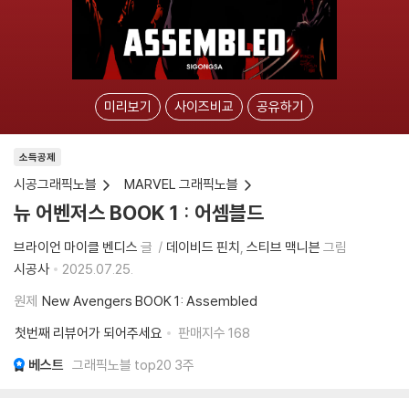
미리보기
사이즈비교
공유하기
소득공제
시공그래픽노블
MARVEL 그래픽노블
뉴 어벤저스 BOOK 1 : 어셈블드
브라이언 마이클 벤디스
글
데이비드 핀치
스티브 맥니븐
그림
시공사
2025.07.25.
원제
New Avengers BOOK 1: Assembled
첫번째 리뷰어가 되어주세요
판매지수
168
베스트
그래픽노블 top20 3주