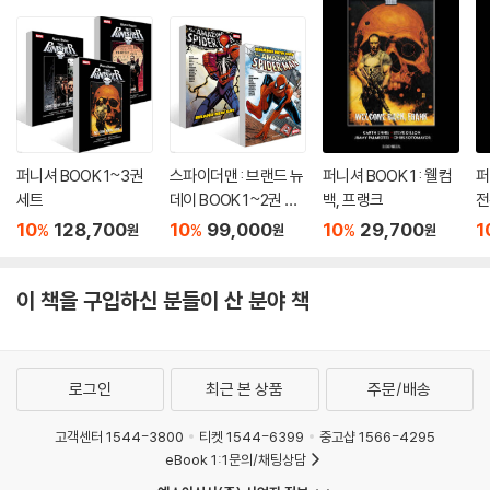
퍼니셔 BOOK 1~3권
스파이더맨 : 브랜드 뉴
퍼니셔 BOOK 1 : 웰컴
퍼
세트
데이 BOOK 1~2권 세
백, 프랭크
전
트
10
128,700
10
99,000
10
29,700
1
%
%
%
원
원
원
이 책을 구입하신 분들이 산 분야 책
로그인
최근 본 상품
주문/배송
고객센터 1544-3800
티켓 1544-6399
중고샵 1566-4295
eBook 1:1문의/채팅상담