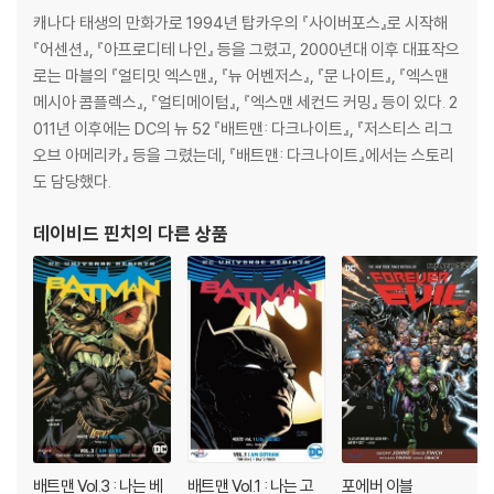
캐나다 태생의 만화가로 1994년 탑카우의 『사이버포스』로 시작해
『어센션』, 『아프로디테 나인』 등을 그렸고, 2000년대 이후 대표작으
로는 마블의 『얼티밋 엑스맨』, 『뉴 어벤저스』, 『문 나이트』, 『엑스맨
메시아 콤플렉스』, 『얼티메이텀』, 『엑스맨 세컨드 커밍』 등이 있다. 2
011년 이후에는 DC의 뉴 52 『배트맨: 다크나이트』, 『저스티스 리그
오브 아메리카』 등을 그렸는데, 『배트맨: 다크나이트』에서는 스토리
도 담당했다.
데이비드 핀치
의 다른 상품
배트맨 Vol.3 : 나는 베
배트맨 Vol.1 : 나는 고
포에버 이블