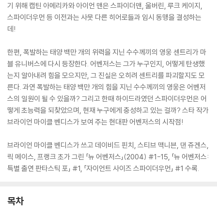
기 위해 캡틴 아메리카와 아이언 맨은 스파이더맨, 울버린, 루크 케이지,
스파이더우먼 등 이전과는 사뭇 다른 히어로들과 임시 동맹을 결성하는
데!
한편, 폭발하는 태양 백만 개의 위력을 지닌 수수께끼의 영웅 센트리가 마
블 유니버스에 다시 등장한다. 어벤저스는 그가 누구인지, 어떻게 탄생했
는지 알아내려 힘을 모으지만, 그 진실은 오히려 센트리를 파괴할지도 모
른다. 과연 폭발하는 태양 백만 개의 힘을 지닌 수수께끼의 영웅은 어벤저
스의 일원이 될 수 있을까? 그리고 한때 하이드라였던 스파이더우먼은 어
떻게 초능력을 되찾았으며, 현재 누구에게 충성하고 있는 걸까? 스타 작가
브라이언 마이클 벤디스가 보여 주는 현대판 어벤저스의 시작점!
브라이언 마이클 벤디스가 쓰고 데이비드 핀치, 스티브 맥니븐, 댄 쥬겐스,
릭 메이스, 프랭크 초가 그린 「뉴 어벤저스」(2004) #1-15, 「뉴 어벤저스:
특별 출연 판타스틱 포」 #1, 「자이언트 사이즈 스파이더우먼」 #1 수록.
목차