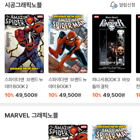
시공그래픽노블
알림신청
스파이더맨 : 브랜드 뉴
스파이더맨 : 브랜드 뉴
퍼니셔 BOOK 3 : 바보
퍼
데이 BOOK 2
데이 BOOK 1
들의 결탁
전
10
49,500
10
49,500
10
49,500
1
%
%
%
원
원
원
MARVEL 그래픽노블