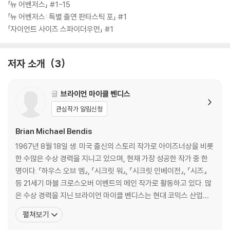
「뉴 어벤저스」 #1-15
「뉴 어벤저스: 특별 출연 판타스틱 포」 #1
「자이언트 사이즈 스파이더우먼」 #1
저자 소개
3
글
브라이언 마이클 벤디스
관심작가 알림신청
Brian Michael Bendis
1967년 8월 18일 생. 미국 출신의 스토리 작가로 아이즈너상을 비롯
한 수많은 수상 경력을 지니고 있으며, 현재 가장 성공한 작가 중 한
명이다. 『하우스 오브 엠』, 『시크릿 워』, 『시크릿 인베이전』, 『시즈』
등 21세기 마블 크로스오버 이벤트의 메인 작가로 활동하고 있다. 많
은 수상 경력을 지닌 브라이언 마이클 벤디스는 현대 코믹스 산업에
서 가장 성공한 작가 중 한 명이다. 극찬이 쏟아진 『데어데블 얼티밋
펼쳐보기
컬렉션』 연재 이후, 벤디스는 마블에서 어벤저스 프랜차이즈 부흥의