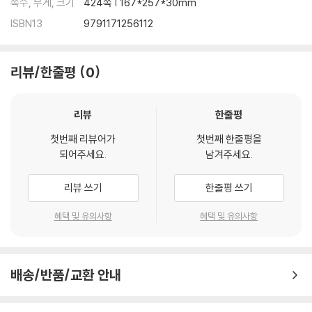
쪽수, 무게, 크기
424쪽 | 167*257*30mm
ISBN13
9791171256112
리뷰/한줄평
0
리뷰
한줄평
첫번째 리뷰어가
첫번째 한줄평을
되어주세요.
남겨주세요.
리뷰 쓰기
한줄평 쓰기
혜택 및 유의사항
혜택 및 유의사항
배송/반품/교환 안내