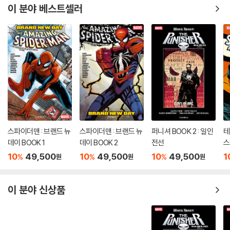
이 분야 베스트셀러
스파이더맨 : 브랜드 뉴
스파이더맨 : 브랜드 뉴
퍼니셔 BOOK 2 : 일인
테
데이 BOOK 1
데이 BOOK 2
전선
스
10
49,500
10
49,500
10
49,500
1
%
%
%
원
원
원
이 분야 신상품