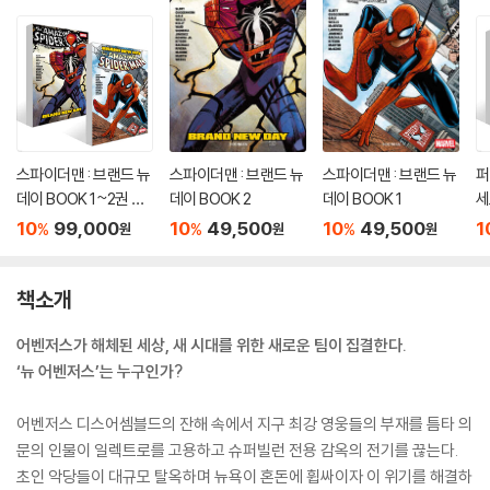
스파이더맨 : 브랜드 뉴
스파이더맨 : 브랜드 뉴
스파이더맨 : 브랜드 뉴
퍼
데이 BOOK 1~2권 세
데이 BOOK 2
데이 BOOK 1
세
트
10
99,000
10
49,500
10
49,500
1
%
%
%
원
원
원
책소개
어벤저스가 해체된 세상, 새 시대를 위한 새로운 팀이 집결한다.
‘뉴 어벤저스’는 누구인가?
어벤저스 디스어셈블드의 잔해 속에서 지구 최강 영웅들의 부재를 틈타 의
문의 인물이 일렉트로를 고용하고 슈퍼빌런 전용 감옥의 전기를 끊는다.
초인 악당들이 대규모 탈옥하며 뉴욕이 혼돈에 휩싸이자 이 위기를 해결하