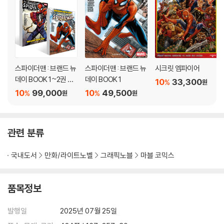
스파이더맨 : 브랜드 뉴
스파이더맨 : 브랜드 뉴
시크릿 엠파이어
데이 BOOK 1~2권 세
데이 BOOK 1
10
33,300
%
원
트
10
99,000
10
49,500
%
%
원
원
관련 분류
국내도서
만화/라이트노벨
그래픽노블
마블 코믹스
품목정보
발행일
2025년 07월 25일