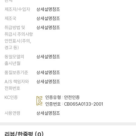
한계
제조자/수입자
상세설명참조
제조국
상세설명참조
취급방법 및
상세설명참조
취급시 주의사항
안전표시(주의,
경고 등)
동일모델의
상세설명참조
출시년월
품질보증기준
상세설명참조
A/S 책임자와
상세설명참조
전화번호
KC인증
인증유형 : 안전인증
인증번호 :
CB065A0133-2001
사용연령
상세설명참조
리뷰/한줄평
0