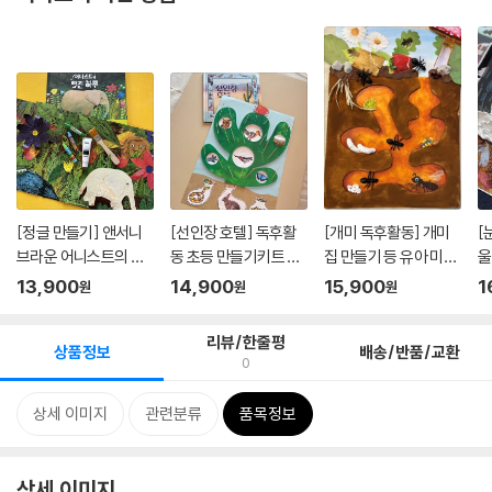
[정글 만들기] 앤서니
[선인장 호텔] 독후활
[개미 독후활동] 개미
[
브라운 어니스트의 멋
동 초등 만들기키트 어
집 만들기 등 유아 미술
울
진 하...
린이...
어...
들기
13,900
14,900
15,900
1
원
원
원
리뷰/한줄평
상품정보
배송/반품/교환
0
상세 이미지
관련분류
품목정보
상세 이미지