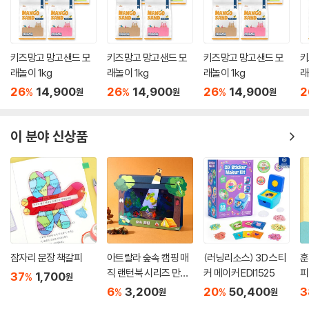
키즈망고 망고샌드 모
키즈망고 망고샌드 모
키즈망고 망고샌드 모
키
래놀이 1kg
래놀이 1kg
래놀이 1kg
래
26
14,900
26
14,900
26
14,900
2
%
%
%
원
원
원
이 분야 신상품
잠자리 문장 책갈피
아트랄라 숲속 캠핑 매
(러닝리소스) 3D 스티
훈
직 랜턴북 시리즈 만들
커 메이커 EDI1525
피
37
1,700
%
원
기 DIY 키트
6
3,200
20
50,400
3
%
%
원
원