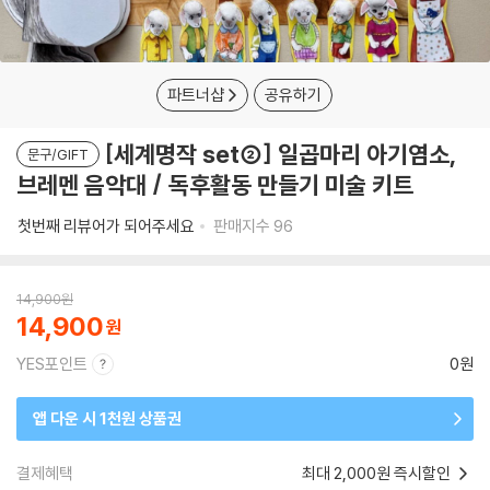
파트너샵
공유하기
[세계명작 set②] 일곱마리 아기염소,
문구/GIFT
브레멘 음악대 / 독후활동 만들기 미술 키트
첫번째 리뷰어가 되어주세요
판매지수
96
14,900
원
14,900
YES포인트
0원
앱 다운 시 1천원 상품권
결제혜택
최대 2,000원 즉시할인