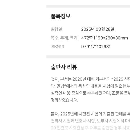
39 전세권소멸의 효과
40 전세권을 목적으로 하는 저당권
품목정보
41 유치권의 성립요건
42 질권
발행일
2025년 08월 28일
43 저당권
44 근저당권
쪽수, 무게, 크기
472쪽 | 190*260*30mm
45 공동저당
ISBN13
9791171102631
46 비전형담보
47 보호의무
48 채권의 목적
출판사 리뷰
49 이행보조자의 고의·과실
50 채무불이행의 유형
첫째, 본서는 2026년 대비 기본서인 “2026
51 채무불이행에 대한 구제
“신민법”에서의 목차와 내용을 시험에 필요한 
52 채권자지체
심적인 내용 중심으로 수록하였으며, 조문을 풍
53 채권자대위권
정리하였습니다.
54 채권자취소권
55 수인의 채권자 채무자
둘째, 2025년에 시행된 시험의 기출된 판례를
56 채권양도와 채무인수
변리사 시험과 변호사 시험, 노무사 시험에서 다루
57 변제충당
99 판결로 시효완성 후 채무를 승인한 경우 