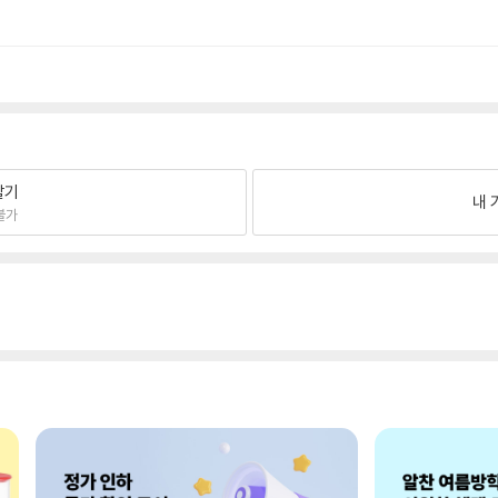
팔기
내 
불가