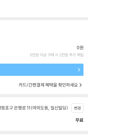
0원
5만원 이상 구매 시 2천원 추가 적립
카드/간편결제 혜택을 확인하세요
등포구 은행로 11(여의도동, 일신빌딩)
변경
무료