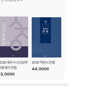
2026 세무사 신신당부
2026 객관식 민법
2026 알기쉬운 세무사
최종정리 민법
객관식 민법총칙
44,000
원
13,000
27,000
원
원