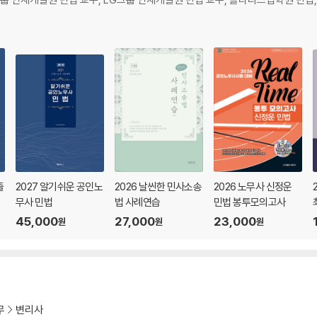
출
2027 알기쉬운 공인노
2026 날씬한 민사소송
2026 노무사 신정운
무사 민법
법 사례연습
민법 봉투모의고사
45,000
27,000
23,000
원
원
원
무
변리사