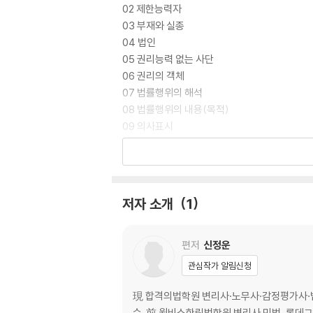
02 제한능력자
03 부재와 실종
04 법인
05 권리능력 없는 사단
06 권리의 객체
07 법률행위의 해석
08 법률행위의 내용(목적)
09 의사표시
10 대리
11 무권대리
12 무효와 취소
13 조건과 기한
저자 소개
1
14 기간
15 소멸시효
16 중복등기
편저
신정운
17 중간생략등기
관심작가 알림신청
18 무효등기의 유용
19 물권변동
現 합격의법학원 변리사·노무사·감정평가사·법
20 가등기의 효력
수. 前 윌비스한림법학원 변리사 민법, 롯데그