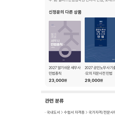
21 등기청구권
22 등기추정력
신정운
의 다른 상품
23 선의취득
24 물권의 소멸
25 자주점유
26 점유자와 회복자의 관계
27 점유보호청구권
28 상린관계
29 취득시효 요건
30 점유취득시효완성의 효과
31 부합
2027 알기쉬운 세무사
2027 공인노무사 기
32 소유권에 기한 물권적 청구권
민법총칙
·모의 지문사전 민법
33 공유
23,000
29,000
원
원
34 명의신탁
35 지상권
36 관습법상 법정지상권
관련 분류
37 제366조 법정지상권
38 전세권
국내도서
수험서 자격증
국가자격/전문사