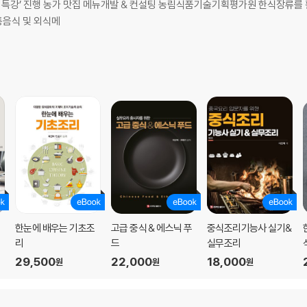
 특강’ 진행 농가 맛집 메뉴개발 & 컨설팅 농림식품기술기획평가원 한식장류를 
통음식 및 외식메
한눈에 배우는 기초조
고급 중식 & 에스닉 푸
중식조리기능사 실기&
리
드
실무조리
29,500
22,000
18,000
원
원
원