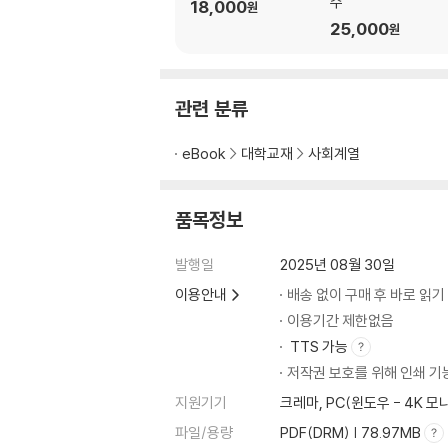
주
18,000
원
25,000
원
관련 분류
eBook
대학교재
사회계열
품목정보
발행일
2025년 08월 30일
이용안내
배송 없이 구매 후 바로 읽기
이용기간 제한없음
TTS 가능
저작권 보호를 위해 인쇄 기
지원기기
크레마, PC(윈도우 - 4K 
파일/용량
PDF(DRM) | 78.97MB