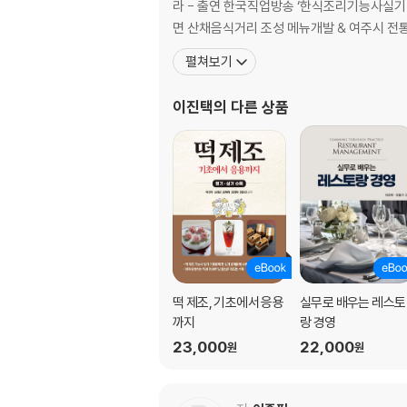
라 - 출연 한국직업방송 ‘한식조리기능사실기
면 산채음식거리 조성 메뉴개발 & 여주시 전
펼쳐보기
이진택
의 다른 상품
떡 제조, 기초에서 응용
실무로 배우는 레스토
까지
랑 경영
23,000
22,000
원
원