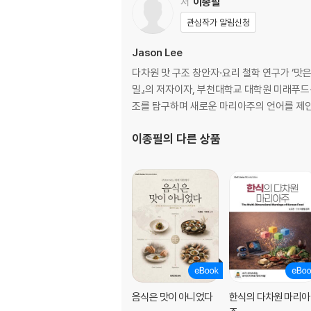
저
이종필
관심작가 알림신청
Jason Lee
다차원 맛 구조 창안자·요리 철학 연구가 ‘맛
밀』의 저자이자, 부천대학교 대학원 미래푸드
조를 탐구하며 새로운 마리아주의 언어를 제
이종필
의 다른 상품
음식은 맛이 아니었다
한식의 다차원 마리아