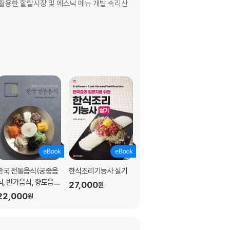
활용한 할랄시장 및 에스닉 메뉴 개발 속리산
한국 전통음식(궁중음
한식조리기능사 실기
조리과학 & 관능평가
식, 반가음식, 향토음
(이진택 외)
27,000
원
식, 시절음식)
22,000
32,000
원
원