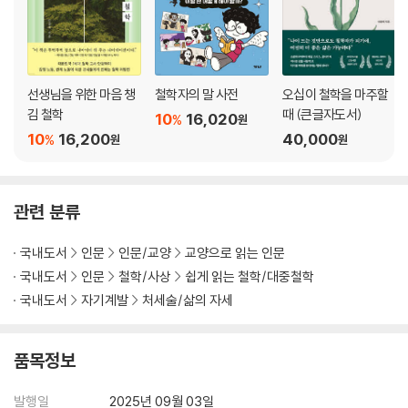
에필로그 _여전히 더 좋은 삶은 가능하다
주
선생님을 위한 마음 챙
철학자의 말 사전
오십이 철학을 마주할
그림 출처
김 철학
때 (큰글자도서)
10
16,020
%
원
10
16,200
40,000
%
원
원
관련 분류
국내도서
인문
인문/교양
교양으로 읽는 인문
국내도서
인문
철학/사상
쉽게 읽는 철학/대중철학
국내도서
자기계발
처세술/삶의 자세
품목정보
발행일
2025년 09월 03일