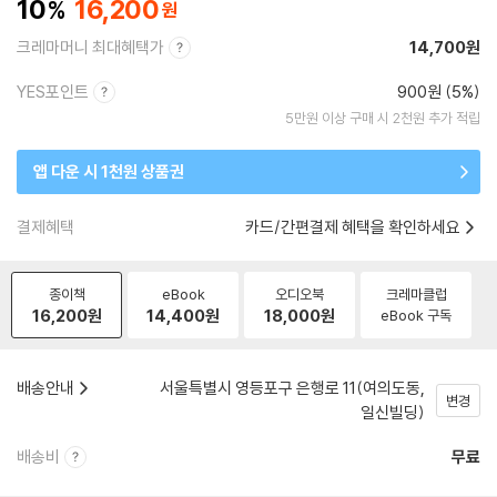
10
16,200
크레마머니 최대혜택가
14,700원
YES포인트
900원 (5%)
5만원 이상 구매 시 2천원 추가 적립
앱 다운 시 1천원 상품권
결제혜택
카드/간편결제 혜택을 확인하세요
종이책
eBook
오디오북
크레마클럽
16,200
원
14,400
원
18,000
원
eBook 구독
배송안내
서울특별시 영등포구 은행로 11(여의도동,
변경
일신빌딩)
배송비
무료