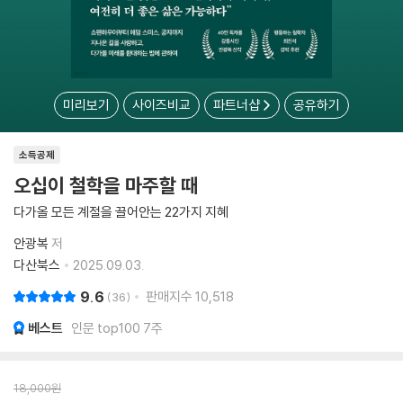
미리보기
사이즈비교
파트너샵
공유하기
소득공제
오십이 철학을 마주할 때
다가올 모든 계절을 끌어안는 22가지 지혜
안광복
저
다산북스
2025.09.03.
9.6
판매지수
10,518
36
베스트
인문 top100 7주
18,000
원