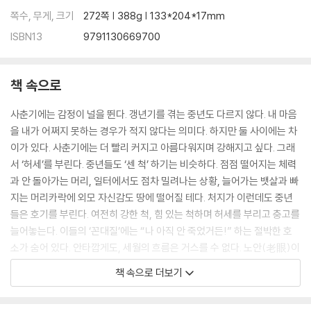
쪽수, 무게, 크기
272쪽 | 388g | 133*204*17mm
ISBN13
9791130669700
책 속으로
사춘기에는 감정이 널을 뛴다. 갱년기를 겪는 중년도 다르지 않다. 내 마음
을 내가 어쩌지 못하는 경우가 적지 않다는 의미다. 하지만 둘 사이에는 차
이가 있다. 사춘기에는 더 빨리 커지고 아름다워지며 강해지고 싶다. 그래
서 ‘허세’를 부린다. 중년들도 ‘센 척’ 하기는 비슷하다. 점점 떨어지는 체력
과 안 돌아가는 머리, 일터에서도 점차 밀려나는 상황, 늘어가는 뱃살과 빠
지는 머리카락에 외모 자신감도 땅에 떨어질 테다. 처지가 이런데도 중년
들은 호기를 부린다. 여전히 강한 척, 힘 있는 척하며 허세를 부리고 충고를
늘어놓는다. 이들의 ‘꼰대질’에는 “나 아직 안 죽었거든!” 하는 절박한 호
소가 숨어 있다. 안타깝게도, 세월의 흐름은 거스를 수 없다. 노안(老眼)이
왔다면 시력에 마음을 맞추어야 한다.
책 속으로 더보기
--- 「[수용] 마음속 그림자를 보듬다 _카를 융」 중에서