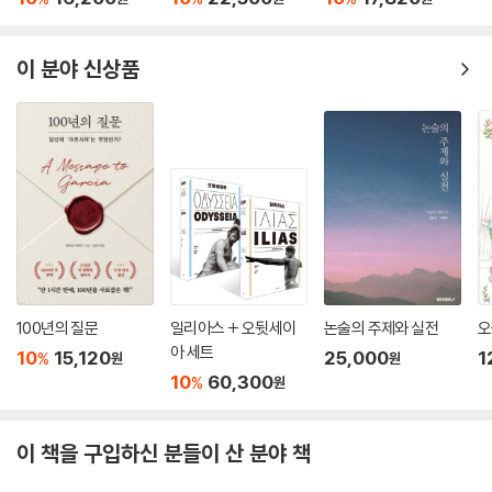
10
16,200
10
22,500
10
17,820
%
%
%
원
원
원
이 분야 신상품
100년의 질문
일리아스 + 오뒷세이
논술의 주제와 실전
오
아 세트
10
15,120
25,000
1
%
원
원
10
60,300
%
원
이 책을 구입하신 분들이 산 분야 책