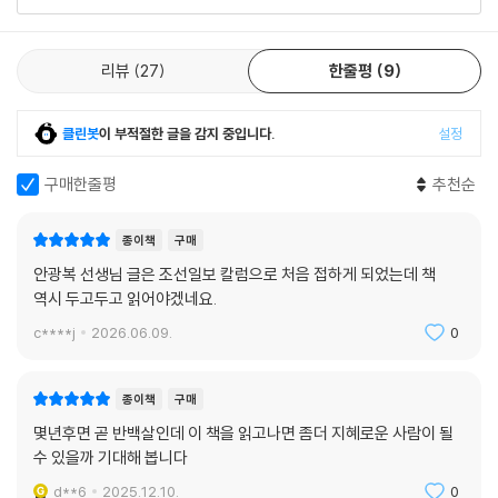
리뷰 전체보기
리뷰
27
한줄평
9
클린봇
이 부적절한 글을 감지 중입니다.
설정
구매한줄평
추천순
종이책
구매
안광복 선생님 글은 조선일보 칼럼으로 처음 접하게 되었는데 책
역시 두고두고 읽어야겠네요.
c****j
2026.06.09.
0
종이책
구매
몇년후면 곧 반백살인데 이 책을 읽고나면 좀더 지혜로운 사람이 될
수 있을까 기대해 봅니다