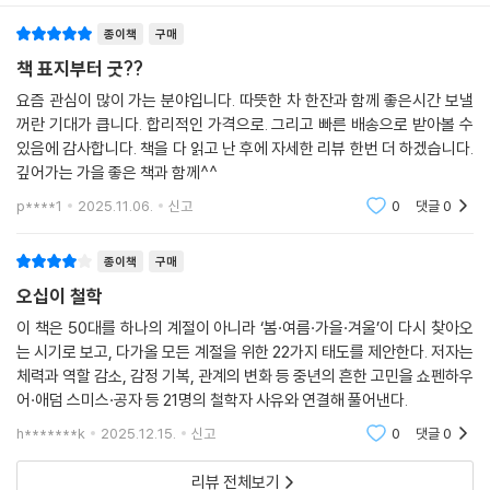
구매리뷰
추천순
경외심은 다른 이들과 하나 되고 싶은 바람에서 그치지 않는다. 켈트너에
오히려 나답게 살아내게 만드는 철학의 지혜로 가득하다. 또 단순히 통찰
따르면, 인류 사회는 ‘전통 생태 지식(traditional ecological knowled
을 얻는 데서 그치지 않고, 독자들이 아름다운 명화와 함께 깊게 사색할 기
ge)’에 기대어 있다. “산 좋아하는 이치고 나쁜 사람 없다”라는 말이 있다.
종이책
구매
회를 제공한다. 책에 수록된 명화 26점은 메트로폴리탄 미술관, 클리블랜
이는 등산가들끼리의 공치사만은 아닌 듯싶다. 광활한 들판과 장엄한 산,
책 표지부터 굿??
드 미술관, 미국 국립 미술관 등에 소장된 작품으로, 글이 전하는 감동과 함
드넓은 바다의 풍경을 볼 때 우리 마음은 한없이 너그러워진다. 전통 생태
께 진한 여운을 느끼게 한다.
요즘 관심이 많이 가는 분야입니다. 따뜻한 차 한잔과 함께 좋은시간 보낼
지식은 인간이 자연의 일부라는 지혜를 일깨운다. 자연의 숭고함과 소중함
꺼란 기대가 큽니다. 합리적인 가격으로. 그리고 빠른 배송으로 받아볼 수
을 소홀히 대하는 사회는 없다. 인간은 틈만 있으면 대자연을 느끼고 경험
가족과 일에 치여 앞만 보고 달리느라 진짜 내 모습을 들여다보지 못했다
있음에 감사합니다. 책을 다 읽고 난 후에 자세한 리뷰 한번 더 하겠습니다.
하려 한다. 이 또한 자연의 일부인 인간의 본능인 탓이다. 우주라는 어머니
깊어가는 가을 좋은 책과 함께^^
면, 철학을 통해 인생 후반기를 새롭게 가꿔 보자. 오로지 오십에만 맛볼 수
품에서 사람들과 세상을 볼 때 삶을 대하는 방식도 달라진다. 한결 너그러
있는 계절들을 즐기는 것이다. 내려놓고 다시 시작하는 봄, 욕망을 다독이
p****1
2025.11.06.
신고
0
댓글
0
워지며, 알지 못하는 것들도 열린 마음으로 대하게 된다. 무거운 망치를 반
는 여름, 성숙으로 향하는 가을, 성찰로 깊어지는 겨울을 지나다 보면, 있
복해서 단조롭게 내려치듯 일상이 버겁고 무의미하다면 어떻게 해야 할
는 그대로도 온전하고 충만한 자기 자신을 마주하게 될 것이다.
종이책
구매
까? 그대는 무엇을 해야 할지 은연중에 알고 있다. 하지 못하고 있을 뿐이
오십이 철학
다.
--- 「[감탄] 생의 경이로움을 회복하다 _대커 켈트너」 중에서
이 책은 50대를 하나의 계절이 아니라 ‘봄·여름·가을·겨울’이 다시 찾아오
는 시기로 보고, 다가올 모든 계절을 위한 22가지 태도를 제안한다. 저자는
체력과 역할 감소, 감정 기복, 관계의 변화 등 중년의 흔한 고민을 쇼펜하우
어·애덤 스미스·공자 등 21명의 철학자 사유와 연결해 풀어낸다.
h*******k
2025.12.15.
신고
0
댓글
0