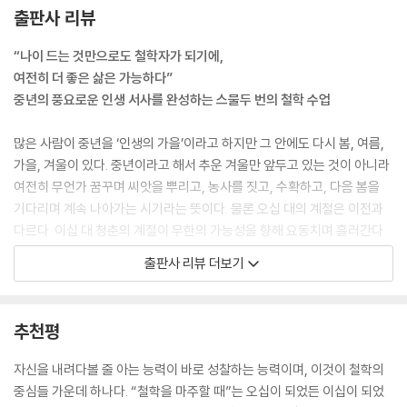
아르투어 쇼펜하우어(Arthur Schopenhauer)의 철학이 최근 몇 년 사
출판사 리뷰
이 인기다. 종합 베스트셀러 목록에 그를 다룬 책이 여러 권 눈에 띈다. 이
를 보는 마음은 착잡하다. 쇼펜하우어 앞에는 ‘염세(厭世) 철학자’라는 말
“나이 드는 것만으로도 철학자가 되기에,
이 별명처럼 따라붙기 때문이다. 우울할 때 어두운 음악이 끌리는 법, 어두
여전히 더 좋은 삶은 가능하다”
운 철학에 끌리는 사회가 밝고 건강할 리 없다. 대한민국의 평균 연령은 20
중년의 풍요로운 인생 서사를 완성하는 스물두 번의 철학 수업
25년 현재 45.5세다. 사회 전체가 ‘중년의 위기’에 빠져들 만한 시기라는
의미다. 불안과 무기력, 질투와 시기, 뜻 모를 분노 같은 중년을 휩쓰는 감
많은 사람이 중년을 ‘인생의 가을’이라고 하지만 그 안에도 다시 봄, 여름,
정들이 대한민국의 상태를 짚어주는 키워드처럼 다가온다. 흔들리는 중년
가을, 겨울이 있다. 중년이라고 해서 추운 겨울만 앞두고 있는 것이 아니라
사회인 대한민국에 쇼펜하우어는 어떤 지혜를 안겨줄 수 있을까.
여전히 무언가 꿈꾸며 씨앗을 뿌리고, 농사를 짓고, 수확하고, 다음 봄을
--- 「[관조] 들지 않으면 무겁지 않다 _아르투어 쇼펜하우어」 중에서
기다리며 계속 나아가는 시기라는 뜻이다. 물론 오십 대의 계절은 이전과
다르다. 이십 대 청춘의 계절이 무한의 가능성을 향해 요동치며 흘러간다
다 자란 성인이 아이처럼 칭얼대는 모습은 눈살 찌푸리게 한다. 앳돼 보이
면, 오십은 내적 성숙을 향해 고요하게 무르익으며 흐른다.
출판사 리뷰 더보기
게 차려입고 젊어 보이려 애쓰며, 어린 애인의 관심을 사려 하는 중년의 모
습도 다르지 않다. 이런다고 떠나가는 젊음이 다시 돌아오지 않을 테다. 중
대한민국 1세대 철학 교사이자 SERI CEO 최고의 인문학 스승으로 꼽히는
년의 연애 감정은 낙엽과도 같다. 순간 화려하지만 결국 떨어져 바닥을 뒹
안광복은 이번 신작에서 오십이라는 계절을 풍성하게 가꿔 줄 철학의 지혜
추천평
굴게 될 운명이라는 뜻이다. 물론 중년의 성(性)은 여느 청춘들만큼 강렬
를 전한다. 나날이 시들어가는 체력과 정신, 주요 업무에서 자꾸 밀려나는
하다. 처지가 비슷한 중년들끼리의 끌림도 풋사랑처럼 순수하고 진지할 수
상황들, 늘어가는 뱃살과 주름, 하루에도 몇 번이나 널뛰는 감정으로 버거
자신을 내려다볼 줄 아는 능력이 바로 성찰하는 능력이며, 이것이 철학의
있다. 그러나 이는 현실을 잊게 하는 중독성 강한 진정제에 가깝다. 사랑을
워진 이들을 위한 지적인 조언이다. 저자는 스스로 오십의 문턱을 넘으며
중심들 가운데 하나다. “철학을 마주할 때”는 오십이 되었든 이십이 되었
나누는 순간만큼은 삶의 열정이 되살아날지라도, 그 장면이 끝나면 다시
가졌던 고민을 떠올리며 쇼펜하우어부터 애덤 스미스, 공자까지 동서양 철