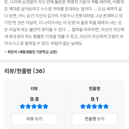
든, 나이에 상관없이 자신 안에 불온한 혁명적 기운이 싹틀 때이며, 어떻게
불안과 허전함에 시달리게 되는 탓이다. 절절한 늦사랑이 집착과 의심으로
학자 21명의 목소리에서 그 답을 하나하나 찾아 나간다. 대한민국 1세대 철
든 제대로 살아보려고 스스로 악마를 초대하는 일이다. … 오십 세까지 살
흐르다 ‘뒤끝 작렬인 추한 사랑’으로 주저앉는 경우가 얼마나 많던가. 오십
학 교사로 30년 가까이 학생들을 가르치고, SERI CEO에서 10여 년간 국
다 보면, 어느 순간 자신이 길가의 가로수나 전봇대처럼 그냥 존재하고 있
무렵의 공허함은 육체적 사랑으로 메워지지 않는다. 어린 시절 좋아하던
내 최고 리더들의 인문학적 소양을 책임져온 안광복은 이번 책에서 ‘일상
기만 한 것은 아닐까, 더 나아가서는 이 모양 이 꼴로 죽을 때까지 사는 것
장난감을 받는다고 청년의 불안이 사라지지 않는 것과 같은 이치다. 빈 가
철학’의 정수를 보여준다.
은 아닐까 하는 불안이 찾아올 수 있다. … 철학을 마주하면, 자신이 자신에
슴은 나이에 걸맞은 방식으로 채워야 한다.
게 북극성이 되는 황홀한 지경을 맛볼 수 있고, 자신이 자신에게 깃발이 되
--- 「[욕정] 감정의 격랑을 이기는 법 _키케로」 중에서
이 책을 강력 추천한 최진석 교수는 “오십 세까지 살다 보면, 어느 순간 자
어서 스스로 펄럭일 수 있다. 바람이 없는 날에도.
신이 길가의 가로수나 전봇대처럼 그냥 존재하고 있기만 한 것은 아닐까,
조직이 잘나갈 때 경영자는 우러름을 받는다. 그러나 실적이 실력에서만
- 최진석 (새말새몸짓 기본학교 교장)
더 나아가서는 이 모양 이 꼴로 죽을 때까지 사는 것은 아닐까 하는 불안이
난다는 법은 없다. 우연과 상황이 성공을 만들어주기도 하지 않던가. 행운
찾아올 수 있다”라며 중년의 위기에 공감한다. 그러면서 그 위기를 철학으
이 다해 그이의 운명이 나락으로 떨어질 때, 세상은 그를 비웃고 욕한다. 반
로 극복하라고 권한다. “철학을 마주하면, 자신이 자신에게 북극성이 되는
리뷰/한줄평
36
면 망해가는 가운데서도 의연하게 할 일을 하며 버티는 경영자는 어떨까.
황홀한 지경을 맛볼 수 있고, 자신이 자신에게 깃발이 되어서 스스로 펄럭
결과와 상관없이 그는 존경받으며 세월이 흘러도 평가는 좀처럼 바뀌지 않
일 수 있다.” 쉼 없이 달려오느라 정작 자신은 돌보지 못한 중년이라면, 이
는다. 아우렐리우스는 이렇게 말한다. “만약 헤라클레스가 자기 집에 눌러
리뷰
한줄평
책이야말로 가장 나답게 삶의 절정을 만드는 시작이 될 것이다.
앉아 호화롭게 살면서 잠이나 편안하게 자고 있었다면 그는 헤라클레스일
9.8
9.1
수 없었다.” 고통의 운명이 기다리고 있어도 담대하게 맞서라는 뜻이다. 약
“내 인생이 좋은 삶인지 아닌지는 나에게 달려 있다”
하고 늙은 초보 사령관을 어느 젊은 경쟁자는 ‘노파 철학자’라고 대놓고 빈
아름다운 명화와 함께 즐기는 자기돌봄의 시간
정거렸다. 그래도 아우렐리우스는 개의치 않았다. 자신에게 주어진 역할에
리뷰 쓰기
한줄평 쓰기
맞게 할 일을 하는 데 신경 쓸 뿐이었다. 젊음은 치기에 휘둘리며 모욕감에
안광복은 오십의 계절을 가꾸는 데 필요한 22개의 태도를 동서양 철학에
치를 떤다. 그러나 지천명의 경지에 다다른 중년은 하늘의 뜻에 귀 기울일