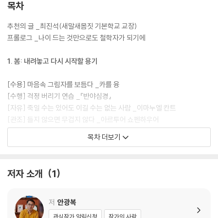
있다.” 행동하는 철학자 최진석은 이 책으로 지금 바로 철학과 마주할 것을
목차
강력하게 추천한다. 부족한 인생을 살아왔다고 후회하는 독자들에게, 인생
의 전성기가 끝났다는 생각에 우울해하는 중년에게 이 책은 지나온 길을
추천의 글 _최진석(새말새몸짓 기본학교 교장)
사랑하고, 다가올 미래를 환대할 용기를 줄 것이다.
프롤로그 _나이 드는 것만으로도 철학자가 되기에
1. 봄: 내려놓고 다시 시작할 용기
[수용] 마음속 그림자를 보듬다 _카를 융
[수행] 걱정 버리기 연습 _『반야심경』
[자유] 죽일 수는 있어도 이길 수는 없는 사람 _이마누엘 칸트
[관조] 들지 않으면 무겁지 않다 _아르투어 쇼펜하우어
[지성] 오십의 품위는 어디에서 오는가 _미셀 드 몽테뉴
목차 더보기
2. 여름: 욕망을 다독이는 시간
저자 소개
1
[권력] 시간을 이기는 권력은 없다 _에피쿠로스
[욕구] 절정경험을 거듭하기 위해 _에이브러햄 매슬로
[욕정] 감정의 격랑을 이기는 법 _키케로
저
안광복
[단련] 부와 명예로부터 자유로워지다 _에픽테토스
관심작가 알림신청
작가의 사락