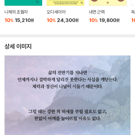
니체의 초월자
오디세이아
내면 근력
독
10
15,210
10
24,300
10
19,800
1
%
%
%
원
원
원
상세 이미지