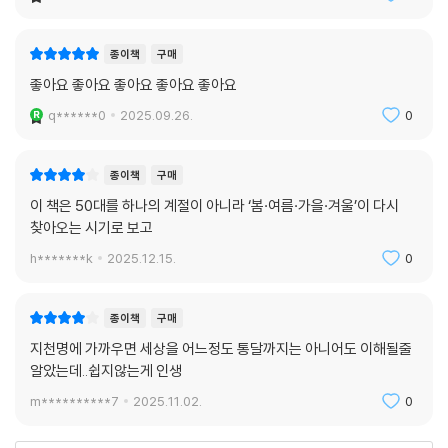
d**6
2025.12.10.
0
종이책
구매
좋아요 좋아요 좋아요 좋아요 좋아요
q******0
2025.09.26.
0
종이책
구매
이 책은 50대를 하나의 계절이 아니라 ‘봄·여름·가을·겨울’이 다시
찾아오는 시기로 보고
h*******k
2025.12.15.
0
종이책
구매
지천명에 가까우면 세상을 어느정도 통달까지는 아니어도 이해될줄
알았는데..쉽지않는게 인생
m**********7
2025.11.02.
0