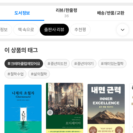
리뷰/한줄평
도서정보
배송/반품/교환
36
정보
책 속으로
출판사 리뷰
추천평
이 상품의 태그
#크레마클럽에있어요
#중년의도전
#중년이야기
#재미있는철학
#철학수업
#삶의철학