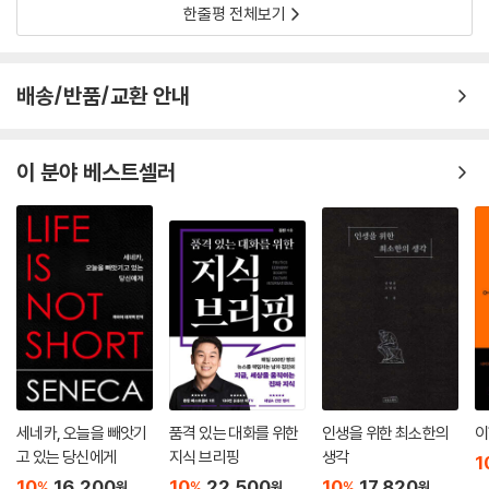
한줄평 전체보기
배송/반품/교환 안내
이 분야 베스트셀러
세네카, 오늘을 빼앗기
품격 있는 대화를 위한
인생을 위한 최소한의
이
고 있는 당신에게
지식 브리핑
생각
1