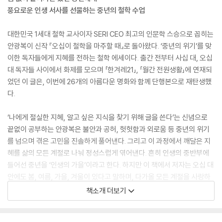
풍요로운 인생 서사를 선물하는 중년의 철학 수업
대한민국 1세대 철학 교사이자 SERI CEO 최고의 인문학 스승으로 꼽히는
안광복이 신작 『오십이 철학을 마주할 때』로 돌아왔다. ‘중년의 위기’를 맞
이한 독자들에게 지혜를 전하는 철학 에세이다. 출간 전부터 사십 대, 오십
대 독자들 사이에서 화제를 모으며 「한겨레21」, 「월간 전원생활」에 연재되
었던 이 글은, 이번에 26개의 아름다운 명화와 함께 단행본으로 재탄생했
다.
‘나에게 절실한 지혜, 알고 싶은 지식을 찾기 위해 글을 쓴다’는 신념으로
끝없이 공부하는 안광복은 불안과 공허, 헛헛함과 외로움 등 중년의 위기
를 넘으며 겪은 고민을 진솔하게 풀어낸다. 그리고 이 과정에서 깨달은 지
혜를 삶의 모든 계절로 나눠 정성스럽게 엮어낸다. 흔히 인생의 중반부에
들어선 중년을 ‘인생의 가을’이라고 한다. 하지만 이 책에서 저자는 오십 대
안에도 봄, 여름, 가을, 겨울이 있다고 말하며, 다가올 모든 계절을 사랑하
는 22가지 삶의 태도를 전한다.
책소개 더보기
“철학을 마주하면, 자신이 자신에게 북극성이 되는 황홀한 지경을 맛볼 수