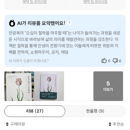
서 섬세하게 길어 올린다. 나도 몰랐던 나의 그림자를 ‘수용’하고, 혈기 왕
혜택 및 유의사항
혜택 및 유의사항
따름이다.
성했던 젊은 시절의 욕망을 ‘용기’ 있게 내려놓으며, 세상에 휘둘리지 않도
--- 「[초연] 벌어질 일은 벌어지게 두라 _마르쿠스 아우렐리우스」 중에서
록 ‘단련’하는 방법들이다. 이는 현실을 받아들이되 좌절하지 않고, 새로운
꿈을 꾸되 탐욕에 갇히지 않는 성숙의 길로 독자들을 인도한다. 이러한 지
AI가 리뷰를 요약했어요!
브뤼크네르에 따르면, 지금의 중년들은 ‘한창 시절 젊음을 재창조한 세
혜는 저자 자신의 내밀한 고민에서 비롯된 것이기에 더 묵직한 울림을 준
안광복의 "오십이 철학을 마주할 때"는 나이가 들어가는 과정을 새로
대’다. 그 이후로 평균 수명은 크게 늘어났다. 이제 오십은 젊지도 늙지도
다. 밥벌이의 무게를 견뎌온 가장이자 직장인으로서, ‘일상에서 철학하
운 시각으로 바라보며 삶의 의미를 재발견하는 과정을 강조한다. 이
않은 나이다. 그렇다면 이들이야말로 늘어난 인생 진도표에 맞게 ‘노년을
기’를 실천하는 임상 철학자로서, 오십 대를 지나고 있는 한 사람으로서 불
책은 철학을 통해 인생의 전환기에 있는 이들에게 따뜻한 위로와 지
재창조할 운명의 사람들’ 아닐까? 인구 구조로 볼 때도 오십 대의 숫자가
안과 공허, 헛헛함과 외로움 등 하루에도 몇 번씩 흔들리는 마음을 꺼내놓
혜를 전하며, 쇼펜하우어, 공자, 애덤 스미스 같은 사상가들의 철학을
가장 많으니, 사회의 주류가 되기에도 충분하다. 그렇다면 이제 무엇을 해
는다. 저자가 풀어놓는 철학자들의 오십 대 이야기도 흥미롭다.
현실적인 고민에 적용한
야 할까. 내 상태부터 들여다볼 일이다. 지금의 나는 내 몸의 주인이 아니
AI 리뷰가 도움이 되었나요?
0
0
다. 결림과 통증을 보듬지 않고 밀어붙일 때, 몸 상태는 확실하게 내 일상에
이마누엘 칸트는 일정한 봉급도 없는 강사 생활을 14년이나 한 뒤에야 마
보복을 한다. 그래서 중년은 꾸준하게 되묻게 된다. “이제 모든 것이 가능
흔여섯에 겨우 교수가 되었다. 그렇게 힘들게 얻은 직장이건만, 평등과 이
하지는 않다. 그렇다면 나는 무엇을 바라도 될까? 나는 이제 무엇을 더 알
성을 따르는 계몽주의자이면서 ‘국가 공무원’으로서 왕의 권위에 복종해야
5
수 있을까?” 이는 일찍이 칸트가 품었던 철학 물음이다. 브뤼크네르가 우
했다. 바람과 현실이 어긋난 셈이다. 그런데도 칸트는 자유롭게 자신만의
더보기
리는 단지 늙어가는 것만으로도 자신 인생의 철학자가 된다고 말하는 이유
삶을 꾸려나간다. 근무 시간에는 조직의 판단을 따르되 그 밖에서는 ‘자유
다. 오십 이후의 삶을 꾸리기 위해 우리는 이에 대한 답을 찾아야 한다.
인’으로서 생각을 펼칠 줄 알았던 덕이다. 밥벌이의 엄중함 속에서도 ‘자
--- 「[의지] 꿈이 있는 한, 삶은 여전히 뜨겁다 _파스칼 브뤼크네르」 중에
유’를 얻는 지혜다.
서
리뷰
27
한줄평
9
책에는 이처럼 삶이 고통으로 다가오는 순간에도 자기 자신을 잃지 않고