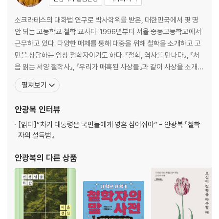
[초연] 벌어질 일은 벌어지게 두라 _마르쿠스 아우렐리우스
소크라테스의 대화법 연구로 박사학위를 받은, 대한민국에서 몇 명
3. 가을: 성숙이라는 이름의 성장
안 되는 고등학교 철학 교사다. 1996년부터 서울 중동고등학교에서
근무하고 있다. 다양한 매체를 통해 대중을 위해 철학을 소개하고 고
[고요] 자연을 닮아가는 삶 _알랭 드 보통
민을 상담하는 임상 철학자이기도 하다. 『철학, 역사를 만나다』, 『처
[의지] 꿈이 있는 한, 삶은 여전히 뜨겁다 _파스칼 브뤼크네르
음 읽는 서양 철학사』, 『우리가 매혹된 사상들』과 같이 사상을 소개하
[성실] 실패할지라도, 좋은 사람이 되려 노력하라 _공자
는 책들을, 『나는 이 질문이 불편하다』, 『철학에게 미래를 묻다』 등 인
펼쳐보기
[정직] 어디서든 존경받는 사람들의 비밀 _애덤 스미스
문학적 관점에서 시대의 문제를 탐구하는 책들을, 그리고 『서툰 인생
[감탄] 생의 경이로움을 회복하다 _대커 켈트너
을 위한 철학 수업』, 『도서관 옆 철학 카페』, 『열일곱 살의 인생론』과
안광복
인터뷰
[행복] 가장 좋은 날은 아직 오지 않았다 _조너선 라우시
같이 일상의 절박함을 풀어 주는
[읽다]
“차기 대통령은 국민들에게 영혼 심어줘야” - 안광복 『철학
자의 설득법』
4. 겨울: 성찰로 깊어지는 지혜
안광복
의 다른 상품
[순응] 운명과 말다툼하지 말라 _세네카
[탐구] 지적 호기심을 회복하다 _버트런드 러셀
[검소] 우아하게 가난해지는 법 _에피쿠로스
[성장] 꼰대로 퇴보하지 않도록 _아리스토텔레스
[변화] 뿌리는 어떻게 만들어지는가 _시몬 베유
[희망] 어떤 노인이 되고 싶은가 _헤르만 헤세