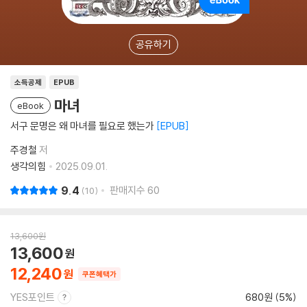
공유하기
소득공제
EPUB
마녀
eBook
서구 문명은 왜 마녀를 필요로 했는가
EPUB
주경철
저
생각의힘
2025.09.01.
9.4
판매지수
60
10
13,600
원
13,600
12,240
쿠폰혜택가
YES포인트
680원 (5%)