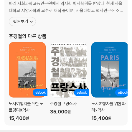
나가며
파리 사회과학고등연구원에서 역사학 박사학위를 받았다. 현재 서울
대학교 서양사학과 교수로 재직 중이며, 서울대학교 역사연구소 소
주석
장과 중세르네상스연구소 소장, 도시사학회 회장을 지냈다. 근대사
펼쳐보기
와 해양사에 대한 독보적인 저작인 《대항해 시대》, 《바다 인류》를 비
참고문헌
롯해 《시간여행자를 위한 파리×역사》, 《문명과 바다》, 《모험과 교류
주경철
의 다른 상품
의 문명사》, 《그해, 역사가 바뀌다》, 《주경철의 유럽인 이
도시여행자를 위한 노
주경철 프랑스사
도시여행자를 위한 파
르망디X역사
리×역사
35,000
원
15,400
15,400
원
원