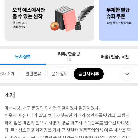
리뷰/한줄평
도서정보
배송/반품/교환
10
저자 소개
관련분류
품목정보
출판사 리뷰
소개
마녀사냥, 서구 문명의 일시적 일탈이었나 필연이었나!
이웃집 아주머니가 알고 보니 오랫동안 악마와 성관계를 맺었고, 그렇게
하여 얻은 마법의 힘으로 사방에 병을 퍼뜨리고 폭풍우를 일으킨 마녀였
다. 르네상스와 과학혁명을 거쳐 곧 찬란한 계몽주의의 빛이 온 세상을 환
히 비추게 되는 근대 유럽의 중심 지역들에서 이런 어이없는 혐의로 적어