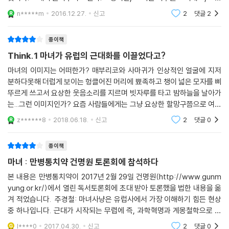
초자연적인 힘으로 많은 사람들에게 위해를 가하는 악마의 하수인이라는
을 직시해야만 제대로 된 문명 사회를 만들고 유지할 수 있을 것이다. 그런
n*****m
2016.12.27.
신고
2
댓글
2
특별한 개념이다. 마녀가 헛된 망상 속의 존재가 아니라 실제로 악마적인
데 그 순
힘을 가진 존재로 변모하게 되는 것은 서기 1000년 이후부터다. 중세 유럽
종이책
은 표면적으로는 기독교가 지배적인 것처럼 보이지만, 내면적으로는 귀신
Think.1 마녀가 유럽의 근대화를 이끌었다고?
이나 요정, 특정 장소에 고착된 영들, 고대 이교 신들의 흔적들이 강고하게
잔존해 있었다. 이와 같은 초자연적 힘들이 물질세계에 실제로 영향을 끼
마녀의 이미지는 어떠한가? 매부리코와 사마귀가 인상적인 얼굴에 지저
친다고 보는 마술적 세계관이 민중 문화 내에 뿌리 내리고 있었다.
분하다못해 더럽게 보이는 헝클어진 머리에 뾰족하고 챙이 넓은 모자를 삐
뚜르게 쓰고서 요상한 웃음소리를 지르며 빗자루를 타고 밤하늘을 날아가
는...그런 이미지인가? 요즘 사람들에게는 그냥 요상한 할망구쯤으로 여길
중세 중엽 이후 신앙과 이성의 담당자인 교회와 국가는 자신의 정체성을
마녀는 그리스도교가 유럽 사회에 널리 퍼지기 전에는 '토속 신앙'으로 자
명료하게 정립하고 신민에 대한 지배력을 강화하고자 했다. 선과 악을 명
z******8
2018.06.18.
신고
2
댓글
0
리 매김했던...우
확하게 구분하고, 선을 수호하기 위해서 악을 억눌러야 했다. 지극히 사악
한 존재는 지고의 선을 지탱해주는 역할을 하고, 극단적인 마녀사냥은 권
종이책
력을 강화하였다. 점을 치거나 불임을 치료해 주는 민간 신앙의 전파자들
마녀 : 만병통치약 건명원 토론회에 참석하다
은 어느덧 악마의 하수인으로 몰렸다. 마녀사냥은 국가와 교회, 마을 공동
본 내용은 만병통치약이 2017년 2월 29일 건명원(http://www.gunm
체 간의 복합적인 관계 속에서 발전하며, 16~17세기에 이르러 하나의 광
yung.or.kr/)에서 열린 독서토론회에 초대 받아 토론했을 법한 내용을 옮
기로 유럽을 휩쓸었다.
겨 적었습니다. 주경철: 마녀사냥은 유럽사에서 가장 이해하기 힘든 현상
중 하나입니다. 근대가 시작되는 무렵에 즉, 과학혁명과 계몽철학으로 합
근대 문명을 어둠의 세계로부터 역으로 규정한 마녀
리성이 가능해진 바로 그 시기에 마녀사냥이라는 몽매한 일이 벌어 진것입
l****0
2017.04.30.
신고
2
댓글
0