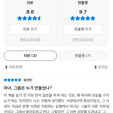
을 이루었다는 점에 주목한다. 서구 근대성은 진리에 관한 엄격한 기준을
리뷰
한줄평
세우고 이를 어기는 세력을 억압하기 위해 권력을 최대한 효율적으로 동원
8.6
9.7
하는 방식으로 형성되었다는 것이다. 즉 최고의 선을 확립하기 위해 최악
의 존재를 발명해야 했던 것이다. 빛나는 문명의 이면에 야만의 심연이 숨
겨져 있었다.
리뷰 쓰기
한줄평 쓰기
마녀 개념이 어떻게 형성되었고, 현실 속에서 어떤 변화의 과정을 거쳤으
혜택 및 유의사항
혜택 및 유의사항
며, 어떻게 수용되고 확산되었는지를 다룬다는 점에서, 이 책은 마녀의 지
성사·문화사·사회사라고 할 수 있다.
리뷰
3
한줄평
7
‘마녀’ 개념은 어떻게 만들어지고 확산되었나?
리뷰전체
추천순
마녀사냥이라는 ‘광기’가 근대 유럽을 휩쓸었다. 밤에 짐승으로 변신하여
악마와 성관계를 맺고 그렇게 얻은 가공할 힘으로 사람을 죽이고 폭풍우를
종이책
일으킨다는 기이한 혐의로 수만 명이 목숨을 잃었다. 참혹한 고문을 가해
마녀, 그들은 누가 만들었나?
마녀 혐의를 자백하게 하고 다시 더 많은 사람의 이름을 불게 만들어 희생
이 책을 읽기 전 가장 먼저 질문을 하게 되는 것은, 왜 마녀에 관심을 가지
자가 기하급수적으로 늘어났다. 어떻게 이런 일이 가능했을까?
는가 하는 것이었다. 나는 이렇게 생각했다. 서양에서의 현상이었고, 그 서
양이 지금은 문명 사회로 자랑하는 상황에서 마녀는 그들의 아픈 치부일
마녀는 인류의 구원을 방해하려는 악마의 계획을 수행하고, 그 과정에서
것이다. 그래서 묻어두려고 한다. 그렇지만, 그 아픈 치부를 드러내고, 그것