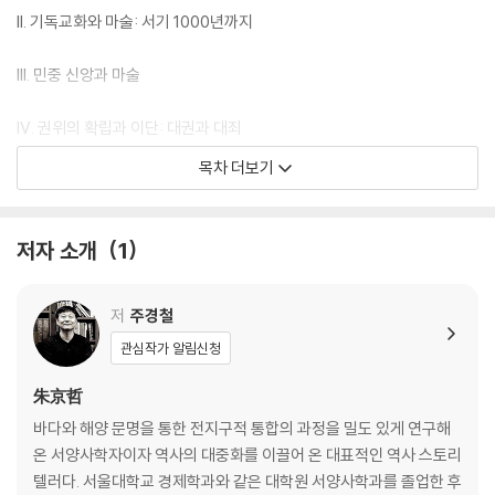
II. 기독교화와 마술: 서기 1000년까지
III. 민중 신앙과 마술
IV. 권위의 확립과 이단: 대권과 대죄
목차 더보기
V. 마녀 개념의 도약
VI.『개미 나라』
저자 소개
1
VII.『말레우스』, 악의 고전
저
주경철
VIII. 재판과 처형의 매뉴얼: 개념에서 실천으로
관심작가 알림신청
IX. 광기의 폭발
朱京哲
바다와 해양 문명을 통한 전지구적 통합의 과정을 밀도 있게 연구해
X. 마녀사냥의 쇠퇴
온 서양사학자이자 역사의 대중화를 이끌어 온 대표적인 역사 스토리
텔러다. 서울대학교 경제학과와 같은 대학원 서양사학과를 졸업한 후