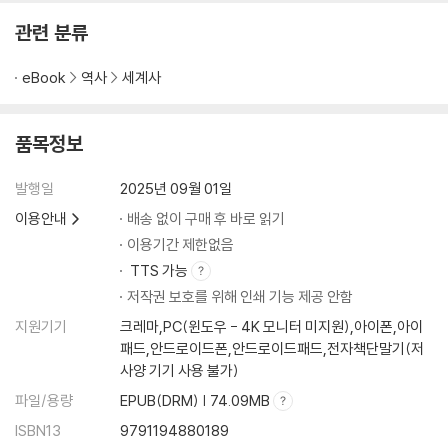
관련 분류
eBook
역사
세계사
품목정보
발행일
2025년 09월 01일
이용안내
배송 없이 구매 후 바로 읽기
이용기간 제한없음
TTS 가능
저작권 보호를 위해 인쇄 기능 제공 안함
지원기기
크레마,PC(윈도우 - 4K 모니터 미지원),아이폰,아이
패드,안드로이드폰,안드로이드패드,전자책단말기(저
사양 기기 사용 불가)
파일/용량
EPUB(DRM) | 74.09MB
ISBN13
9791194880189