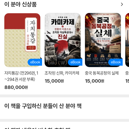
이 분야 신상품
특히 문제가 되는 것은 경계에 서 있는 존재였다. 천사와 악마 어느 쪽의 지
도를 받는지 애매한 존재, 아군과 적군의 경계를 넘나드는 자, 무엇보다 신
이 정한 남녀의 질서를 교란하는 자가 최대의 의심의 대상이었다. 더구나
자신이 신의 뜻을 받았다고 주장하는 여성들은 극도의 의심을 받았다. 잔
다르크가 대표적인 사례이다. 니더 역시 잔다르크를 중요한 사례로 지목하
고 있다(Nider, 8.09). “나는 신학자이며 파리 대학 대사인 니콜라스 아미
쿠스(Nicolas Amicus)에게 소식을 들었다”고 말하는 데에서 알 수 있듯
이 그는 바젤 공의회에 참석했다가 잔다르크에 대한 정보를 들었을 것이다
(Nider, 8.11). 그가 들어 알고 있는 중요한 정보는 그녀가 남자 옷을 입는
다는 점, 그러면서도 자신은 여성이며 처녀라고 주장한다는 점, 그리고 신
자치통감 (전296권, 1
조작된 신화, 카미카제
중국 동북공정의 실체
중
이 그녀를 보내 프랑스를 도우라고 주장한다는 점 등이다. 그녀는 군인처
~294권 서문 부록)
15,000
15,000
1
원
원
럼 말을 타고 장래 있을 수많은 승리를 예언하며, 실제 여러 번 군사적 성공
880,000
원
으로 이끄는 등 많은 놀라운 일을 수행하여 프랑스뿐 아니라 다른 나라 사
람들도 놀라게 한다고 기술했다. 이런 사실을 두고 니더는 놀라움과 동시
에 강한 의심을 표한다. 당대 많은 사제들과 수사들 모두 그녀를 인도하는
이 책을 구입하신 분들이 산 분야 책
게 악마적인 영인지 신적인 영인지 궁금해 하며, 박학한 학자들이 이 주제
에 대해 글을 썼는데 의견이 다르다 못해 상반된다는 것이다(Nider, 8.1
0). 니더 자신도 그녀가 성녀인지 마녀인지 고민하다 결국 마녀라는 쪽으