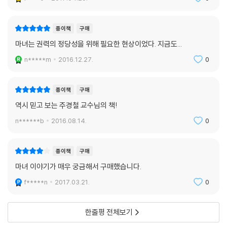
교’인 경우가 많다. 베난단테처럼 농업을 수호하고 병을 고쳐주는 신앙이
대표적이다. 그리고 어떤 의미에서는 자신의 생계 와 직접 연관된 이런 종
류의 믿음이 자신의 삶에 더 생생한 의미를 가지는지도 모른다. 기독교의
종이책
구매
표피 아래 이런 고대적인 믿음이 면면히 이어져 왔을 터이지만, 결국 교회
마녀는 권력의 정당성을 위해 필요한 현상이었다. 지금도...
의 공격을 받아 악마 숭배로 몰리게 되었다.
n*****m
2016.12.27.
0
_Ⅲ. 민중 신앙과 마술, 78~79쪽
이제 교황청이 사바스의 존재를 거론하고 그것을 척결해야 한다고 주장하
종이책
구매
고 나섰다. 최고의 권위를 가진 기관에서 최악의 죄를 규정한 것이다. 이 문
역시 믿고 보는 주경철 교수님의 책!
서 내용이 아직 교회법에 들어가지는 않았지만 교황청이 사바스를 공식적
n******b
2016.08.14.
0
으로 거론했다는 것은 대단히 중요한 사실이다. 물론 이런 문건은 일방적
으로 비방하는 입장에서 작성한 것이므로 과연 당사자들이 정말로 루시퍼
를 신과 동급으로 파악하는 과격한 이원론 교리를 주장했는지는 알 수 없
종이책
구매
다. 아마도 성체성사를 부정하는 경향, 말하자면 반反성직자주의의 움직
마녀 이야기가 매우 궁금해서 구매했습니다.
임을 띠는 강고한 파당을 고발하는 가운데 이들을 악마숭배자로 몰아갔을
f*****n
2017.03.21.
0
가능성이 크다. 문제는 이런 식의 비난, 곧 이 세상에 악마가 심대한 영향을
미치려 하며 그를 좇는 사악한 인간들이 모여 파당을 이루고 있다는 개념
이 널리 퍼지기 시작했다는 사실이다. 민간 신앙의 마녀가 정식으로 악마
한줄평 전체보기
의 숭배자이자 하수인으로 ‘업그레이드’되기 시작한 것이다.