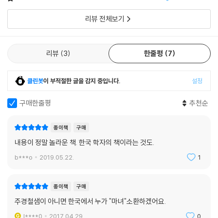
니다. 만병통치약 : 합리
자신의 정당성을 위해 악을 필요로 하는 현상은 초역사적으로 존재했다.
리뷰 전체보기
나치에게는 유대인이, 파시 스트들에게는 공산당이, 스탈린주의자들에게
는 미제(美帝) 스파이가 마녀 역할을 했다. 그렇지만 그런 상징적 의미가
아니라 문자 그대로 악마의 사주를 받아 인간 사회 전체를 위험에 떨어뜨
리뷰
3
한줄평
7
리는 마녀를 창안하고 동원한 것은 근대 초기 유럽 문명의 특이한 현상이
었다. 근대 문명을 어둠의 세계로부터 역으로 규정하는 자신의 역할을 마
친 후 마녀는 서서히 역사의 무대에서 사라져갔다.
클린봇
이 부적절한 글을 감지 중입니다.
설정
구매한줄평
추천순
책속으로 추가
유럽의 일부 지역들, 특히 주류 문화의 지배력이 약한 산간 지역이나 변방
종이책
구매
지역에서는 상당히 늦은 시기까지도 기독교가 농민들의 심성을 완전히 장
내용이 정말 놀라운 책. 한국 학자의 책이라는 것도.
악하지 못했음에 틀림없다. 물론 표면적으로는 유럽은 기독교가 지배적인
b***o
2019.05.22.
1
사회였으며, 모든 유럽인들은 스스로 기독교도라고 생각했을 것이다. 그러
나 표면적으로 교회를 다니느냐 안 다니느냐가 아니라 농 민들이 과연 어
느 정도 기독교 교리를 이해하고 또 그것을 따르고 있었느냐 하는 관점에
종이책
구매
서 보면 기독교는 결코 사람들의 마음을 전적으로 지배하지는 못했다. 농
주경철샘이 아니면 한국에서 누가 "마녀"소환하겠어요.
민들은 수없이 많은 ‘미신’을 좇고 있었다. 미신이란 알고 보면 ‘과거의 종
l****0
2017.04.29.
0