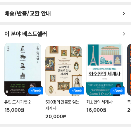
_Ⅳ. 권위의 확립과 이단: 대권과 대죄, 110쪽
배송/반품/교환 안내
15세기 중엽에 와서도 마녀들의 비행을 주장하기는 분명 쉬운 일이 아니
었던 것 같다. 그래서 일부 저술가들은 이와 관련하여 특이한 설명을 제시
했다. 예컨대 1460년경 조르단스(Jordanes of Bergamo)는 사악한 영
이 분야 베스트셀러
이 마녀의 체액을 뇌로 올라가게 하는데, 이것이 온갖 상상을 만들어내서
마녀가 기이한 마법을 부리며 날아 이동한다는 것으로 착각하게 된다는 의
학적 설명을 했다(Maxwell-Stuarrt, 43). 알퐁소 드 스피나(Alphonso
de Spina) 역시 기이한 설명을 제시한다. 악마가 마녀들의 환상을 이 끌
어 이동시킨다는 것이다. 이때 몸은 안 보이고, 다만 환상으로만 그곳에 가
서 악행을 벌이며, 이 일이 끝난 후 악마가 환상과 몸을 다시 결합시킨다.
결국은 몸은 움직이지 않고 영혼만 움직인다는 설명이다(Broedel 2013,
45). 이는 마녀 혐의자의 잘못을 거론하면서도 실제 비행은 부인하는 어
정쩡한 주장이라 할 수 있다. 여기에서 한 걸음 더 나아가서 실제로 육체가
유럽 도시 기행 2
500명의 인물로 읽는
최소한의 세계사
폭
날아가서 사바스에 참석하고 악마와 실제로 육체적 성관계를 해야 본격적
세계사
인 마녀가 된다. 15세기 이후 사바스 개념이 자리 잡아 가는 동시에 점차 더
15,000
16,000
2
원
원
20,000
많은 사람들이 마녀가 날아다닌다는 사실을 수용하게 되었다.
원
_Ⅴ. 마녀 개념의 도약, 125쪽