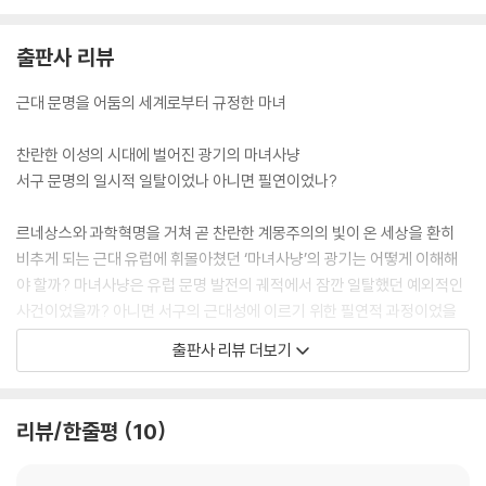
출판사 리뷰
근대 문명을 어둠의 세계로부터 규정한 마녀
찬란한 이성의 시대에 벌어진 광기의 마녀사냥
서구 문명의 일시적 일탈이었나 아니면 필연이었나?
르네상스와 과학혁명을 거쳐 곧 찬란한 계몽주의의 빛이 온 세상을 환히
비추게 되는 근대 유럽에 휘몰아쳤던 ‘마녀사냥’의 광기는 어떻게 이해해
야 할까? 마녀사냥은 유럽 문명 발전의 궤적에서 잠깐 일탈했던 예외적인
사건이었을까? 아니면 서구의 근대성에 이르기 위한 필연적 과정이었을
까?
출판사 리뷰 더보기
‘서구 근대사의 재해석’으로 주목을 받고 있는 주경철 교수는 이 책에서 마
녀사냥에 관한 흥미로운 이야기를 풀어놓는다. 이 책은 마녀 개념의 고대
리뷰/한줄평
10
적 기원에서부터 중세에 서서히 발전하여 근대 초에 폭발하고 소멸하기까
지의 역사를 다룬다. 특히 저자는 마녀사냥이 중세가 아닌 근대 초에 정점