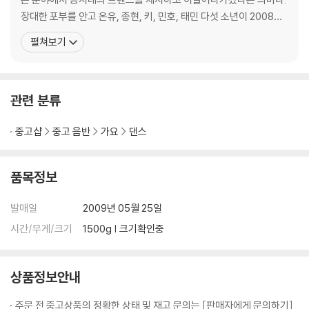
깔을 만날 수 있다.
장대한 포부를 안고 온유, 종현, 키, 민호, 태민 다섯 소년이 2008년
이 밖에도 브라운아이드소울의 정엽과 작곡가 에코브릿지가 특별히 SHIN
5월, 싱글 앨범 [누난 너무 예뻐(Replay)]로 데뷔했다. 타이틀곡 '누
펼쳐보기
ee만을 위해 선사한 노래이자, 멤버 온유와 종현의 아름다운 듀엣 화음이
난 너무 예뻐'는 부드러운 컨템퍼러리 R&B 곡으로 H.O.T, 동방신기
돋보이는 유일한 발라드 곡 ‘잠꼬대’, 8마디 루프 (loop)가 반복되는 독특
등 전형적인 SMP(SM Performance) 스타일을 선보이던 SM 소
한 구성과 기계음으로 재탄생한 막내 태민의 목소리가 매력적인 ‘소년, 소
속
관련 분류
녀를 만나다’까지 총 9곡을 담았다.
중고샵
중고 음반
가요
댄스
품목정보
발매일
2009년 05월 25일
시간/무게/크기
1500g | 크기확인중
상품정보안내
주문 전 중고상품의 정확한 상태 및 재고 문의는 [판매자에게 문의하기]