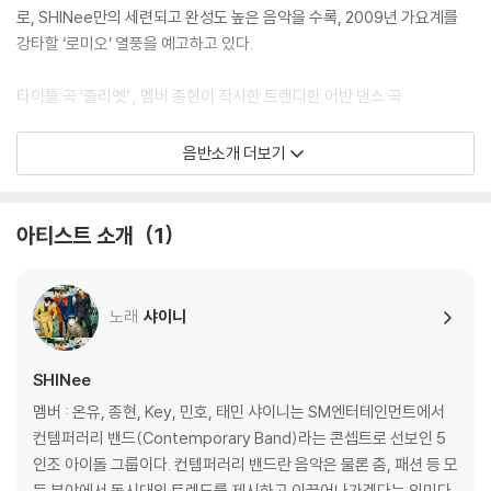
로, SHINee만의 세련되고 완성도 높은 음악을 수록, 2009년 가요계를
강타할 ‘로미오’ 열풍을 예고하고 있다.
타이틀 곡 ‘줄리엣’ , 멤버 종현이 작사한 트랜디한 어반 댄스 곡
타이틀 곡 ‘줄리엣’은 세련된 리듬과 어쿠스틱한 느낌의 드럼사운드가 SHI
음반소개 더보기
Nee의 보컬과 환상적인 조화를 이룬, 트랜디한 어반 댄스곡으로, 데뷔 후
처음으로 작사를 맡은 멤버 종현의 감성이 담긴 가사가 돋보인다.
특히 이 곡은 BoA의 ‘Eat You Up’, 동방신기의 ‘주문-MIROTIC’, SHINe
아티스트 소개
1
e의 ‘산소같은 너’, 등을 작곡했던 유명 작곡가 ‘Remee’의 작품.
지난 2007년 미국에서 Corbin bleu가 ‘Deal with it’이라는 제목으로 발
표했던 이 노래는 2009년 SHINee만의 색깔로 리메이크해 ‘줄리엣’으로
노래
샤이니
새롭게 탄생, 세련된 퍼포먼스가 돋보이는 화려한 무대로 음악 팬들의 눈
과 귀를 모두 만족시킬 것이다.
SHINee
또한 이번 미니 앨범에는 남성적인 퍼포먼스를 연상시키는 강렬한 느낌의
‘니가 맘에 들어’, ‘누난 너무 예뻐’, ‘산소같은 너’ 등을 통해 감각적인 가사
멤버 : 온유, 종현, Key, 민호, 태민 샤이니는 SM엔터테인먼트에서
를 선사한 김영후가 다시 한번 작사에 참여했으며, SHINee 멤버들의 정
컨템퍼러리 밴드(Contemporary Band)라는 콘셉트로 선보인 5
통 R&B 보컬이 돋보이는 ‘차라리 때려’, 히트 작곡가 Kenzie의 작품으로
인조 아이돌 그룹이다. 컨템퍼러리 밴드란 음악은 물론 춤, 패션 등 모
스페인의 이국적 매력으로 가득찬 노래 ‘세뇨리따’도 수록, 다양한 음악색
든 분야에서 동시대의 트렌드를 제시하고 이끌어나가겠다는 의미다.