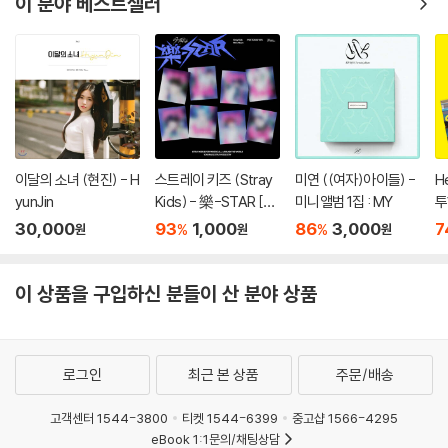
이 분야 베스트셀러
이달의 소녀 (현진) - H
스트레이 키즈 (Stray
미연 ((여자)아이들) -
H
yunJin
Kids) - 樂-STAR [P
미니앨범 1집 : MY
투
OSTCARD VER.][8
집
30,000
93
1,000
86
3,000
7
%
%
원
원
원
종 중 1종 랜덤발송]
o
E
이 상품을 구입하신 분들이 산 분야 상품
로그인
최근 본 상품
주문/배송
고객센터 1544-3800
티켓 1544-6399
중고샵 1566-4295
eBook 1:1문의/채팅상담