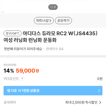
1
/
6
파트너샵
공유하기
아디다스 듀라모 RC2 W(JS4435)
문구/GIFT
여성 러닝화 런닝화 운동화
첫번째 리뷰어가 되어주세요
판매지수
84
69,000
원
14
59,000
YES포인트
0원
앱 다운 시 1천원 상품권
결제혜택
최대 2,000원 즉시할인