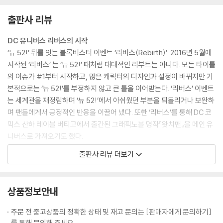
출판사 리뷰
DC 유니버스 리버스의 시작
‘뉴 52!’ 뒤를 잇는 블록버스터 이벤트 ‘리버스(Rebirth)’. 2016년 5월에
시작된 ‘리버스’ 는 ‘뉴 52!’ 때처럼 대대적인 리부트는 아니다. 모든 타이틀
의 이슈가 #1부터 시작하고, 많은 캐릭터의 디자인과 설정이 바뀌지만 기
본적으로는 ‘뉴 52!’를 부정하지 않고 큰 틀을 이어받는다. ‘리버스’ 이벤트
는 세계관을 재정립하며 ‘뉴 52!’에서 아쉬웠던 부분을 되돌리거나 보완하
며 팬들에게서 긍정적인 반응을 이끌어 냈다. 또한 ‘리버스’를 통해 DC 코
믹스 산하 레이블 버티고에서 출간된 그래픽노블 명작『왓치맨』을 메인 유
니버스로 가져오기도 했다.
출판사 리뷰 더보기
번개는 두 번 친다
월리 웨스트가 다시 돌아온다. 그를 망각한 시대 속에서 월리 웨스트는 자
신을 알아볼 누군가를 찾아 끝없이 달린다. 그리고 오직 현재의 플래시, 배
상품정보안내
리 앨런만이 그를 알아본다. 재회한 두 사람은 이 모든 일의 원흉을 찾아내
기 위한 단서를 찾기 위해 움직인다. 플래시는 배트맨을 찾아가 잃어버린
주문 전 중고상품의 정확한 상태 및 재고 문의는 [판매자에게 문의하기]
시간에 대해 의논하고, 본격적인 수사를 시작한다.
를 통해 문의해 주세요.