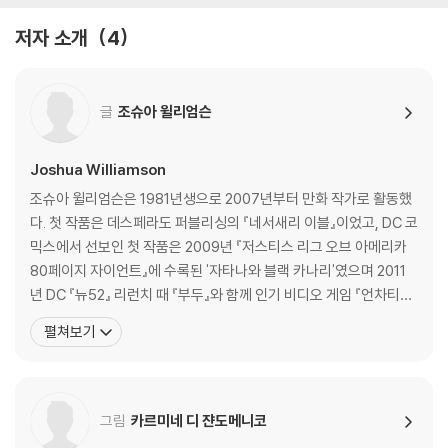
저자 소개
4
글
조슈아 윌리엄슨
Joshua Williamson
조슈아 윌리엄슨은 1981년생으로 2007년부터 만화 작가로 활동했
다. 첫 작품은 데스페라도 퍼블리싱의 『네서새리 이블』이었고, DC 코
믹스에서 선보인 첫 작품은 2009년 『저스티스 리그 오브 아메리카
80페이지 자이언트』에 수록된 '자타나와 블랙 카나리'였으며 2011
년 DC 『뉴52』 리런치 때 『부두』와 함께 인기 비디오 게임 『언차티
드』의 만화판 스토리를 썼다. 『DC 리버스』 이후의 대표작은 『플래
펼쳐보기
시』, 『저스티스 리그 vs. 수어사이드 스쿼드』, 버티고의 『데스베드』
등이다. 다른 출판사의 대표작으로는 이미지 코믹스의 『고스티드』,
『네일바이터』, 『버스라이트』, 다
그림
카르미네 디 쟌도메니코