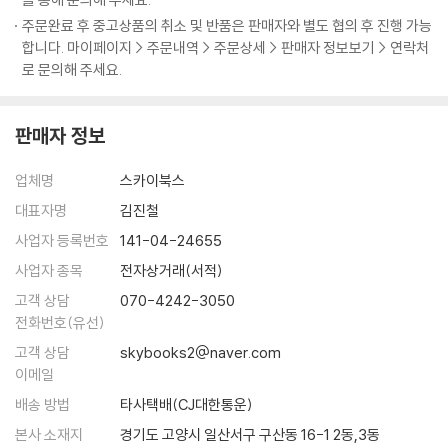
한편 스피드 포스 번개가 센트럴 시티 전역을 강타하자, 수많은 스피드스
주문완료 후 중고상품의 취소 및 반품은 판매자와 별도 협의 후 진행 가능
터가 탄생한다. 그들 중엔 플래시와 한 팀이 되어 범죄와의 싸움을 도울 자
합니다. 마이페이지 > 주문내역 > 주문상세 > 판매자 정보보기 > 연락처
들도 있고, 주어진 신적인 초능력을 사리사욕을 채우는 데 쓰려는 자들도
로 문의해 주세요.
있다. 그리고 플래시는 그들 중에 자신이 추월할 수 없는 악의 존재가 있다
는 사실 또한 깨닫게 되는데….
판매자 정보
플래시: 리버스 #1, 플래시 #1-8 수록.
업체명
스카이북스
대표자명
김진철
사업자 등록번호
141-04-24655
사업자 종목
전자상거래(서적)
고객 상담
070-4242-3050
전화번호(유선)
고객 상담
skybooks2@naver.com
이메일
배송 방법
타사택배(CJ대한통운)
본사 소재지
경기도 고양시 일산서구 구산동 16-1 2동,3동