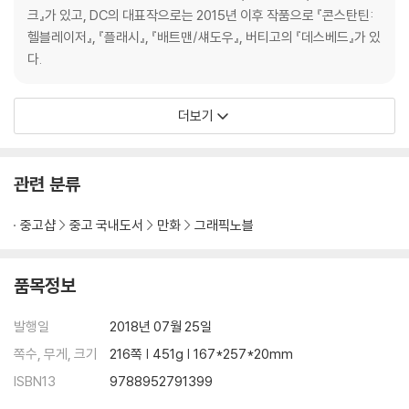
크』가 있고, DC의 대표작으로는 2015년 이후 작품으로 『콘스탄틴:
헬블레이저』, 『플래시』, 『배트맨/섀도우』, 버티고의 『데스베드』가 있
다.
더보기
관련 분류
중고샵
중고 국내도서
만화
그래픽노블
품목정보
발행일
2018년 07월 25일
쪽수, 무게, 크기
216쪽 | 451g | 167*257*20mm
ISBN13
9788952791399