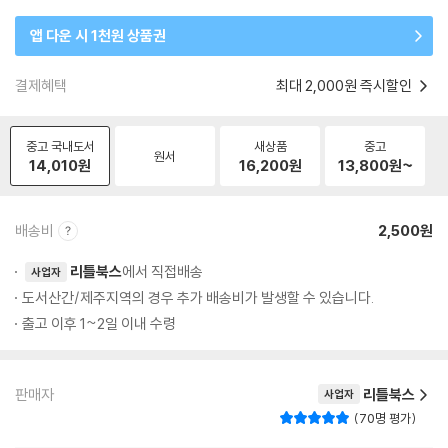
앱 다운 시 1천원 상품권
결제혜택
최대 2,000원 즉시할인
중고 국내도서
새상품
중고
원서
14,010
원
16,200
원
13,800
원~
배송비
2,500원
리틀북스
에서 직접배송
사업자
도서산간/제주지역의 경우 추가 배송비가 발생할 수 있습니다.
출고 이후 1~2일 이내 수령
판매자
리틀북스
사업자
70명 평가