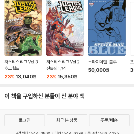
저스티스 리그 Vol. 3
저스티스 리그 Vol. 2
스파이더맨 : 블루
프
호크월드
신들의 무덤
50,000
3
원
23
13,040
23
15,350
%
%
원
원
이 책을 구입하신 분들이 산 분야 책
로그인
최근 본 상품
주문/배송
고객센터 1544-3800
티켓 1544-6399
중고샵 1566-4295