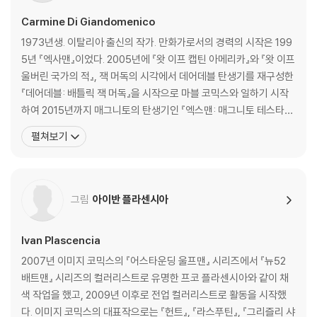
Carmine Di Giandomenico
1973년생. 이탈리아 출신의 작가. 만화가로서의 경력의 시작은 199
5년 『엑사맨』이었다. 2005년에 『왓 이프 캡틴 아메리카』와 『왓 이프
울버린 국가의 적』, 잭 머독의 시각에서 데어데블 탄생기를 재구성한
『데어데블: 배틀릭 잭 머독』을 시작으로 마블 코믹스와 일하기 시작
하여 2015년까지 매그니토의 탄생기인 『엑스맨: 매그니토 테스타먼
트』, 『스파이더맨 느와르』, 『아이언맨 2.0』, 『퍼니셔 워존』, 『올 뉴 엑
펼쳐보기
스팩터』, 『어벤저스 밀레니엄』, 『엑스팅션 아젠다』 등의 다수의 대표
작을 냈으며, DC에서는 리버스 이후 2016년부터 현재까지 『플래시』
시리즈의 그림 작가
그림
아이반 플라센시아
Ivan Plascencia
2007년 이미지 코믹스의 『어스타운딩 울프맨』 시리즈에서 『뉴52
배트맨』 시리즈의 컬러리스트로 유명한 프코 플라센시아와 같이 채
색 작업을 했고, 2009년 이후로 전업 컬러리스트로 활동을 시작했
다. 이미지 코믹스의 대표작으로는 『헌트』, 『라스푸틴』, 『그리즐리 샤