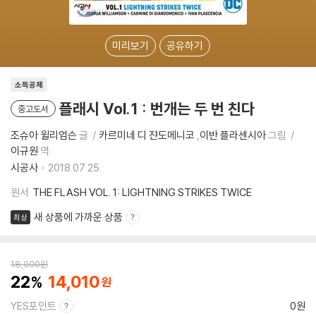
미리보기
공유하기
소득공제
플래시 Vol.1 : 번개는 두 번 친다
중고도서
조슈아 윌리엄슨
글
카르미네 디 쟌도메니코
,
이반 플라센시아
그림
이규원
역
시공사
2018.07.25.
원서
THE FLASH VOL. 1: LIGHTNING STRIKES TWICE
새 상품에 가까운 상품
최상
18,000
원
22
14,010
YES포인트
0원