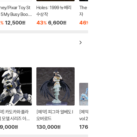
ney/Pixar Toy St
Holes : 1999 뉴베리
The Giver 기억 전달
 5 My Busy Book
수상작
자
7
12,500
43
6,600
46
7,000
%
%
%
원
원
원
약] 카도카와 플라
[예약] 피그마 알베도 l
[예약][클리어 포스터
 모델 시리즈 아바
오버로드
vol.2] 블라인드박스 시
트 스페셜 세트 l 풀
리즈 유키 미쿠 올스타
9,000
130,000
176,000
원
원
원
탈패닉
즈 컬렉션 vol.2 l 보컬