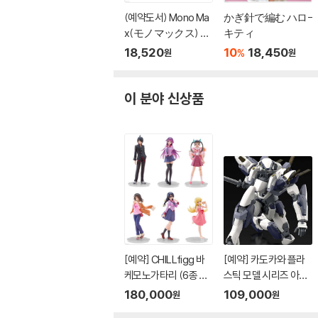
(예약도서) Mono Ma
かぎ針で編む ハロ-
x(モノマックス) 20
キティ
26年10月號
18,520
10
18,450
%
원
원
이 분야 신상품
[예약] CHILLfigg 바
[예약] 카도카와 플라
케모노가타리 (6종 세
스틱 모델 시리즈 아바
트)
레스트 l 풀메탈패닉
180,000
109,000
원
원