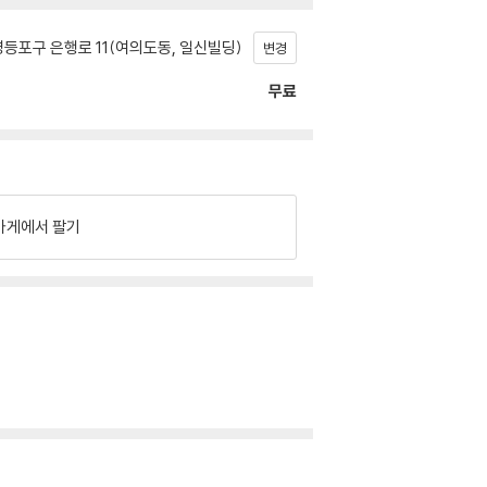
등포구 은행로 11(여의도동, 일신빌딩)
변경
무료
가게에서 팔기