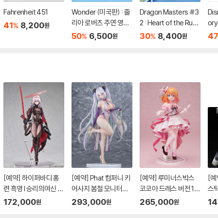
Fahrenheit 451
Wonder (미국판) : 줄
Dragon Masters #3
Dis
리아 로버츠 주연 영화
2 : Heart of the Ruby
ory
41
8,200
%
원
'원더' 원작 소설
Dragon (A Branches
s
50
6,500
30
8,400
4
%
%
원
원
Book)
[예약] 하이퍼바디 홍
[예약] Phat 컴퍼니 키
[예약] 루미너스박스
[예
련 흑영 l 승리의여신 니
어사지 봄철 모니터링
코코아 드레스 버전 1/
스틱
케
버전 1/6 l 벽람항로
7 l 주문은 토끼입니까
레스
172,000
293,000
265,000
14
원
원
원
메