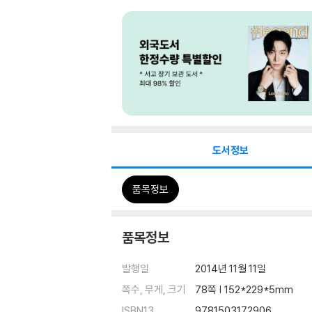
도서정보
품목정보
품목정보
발행일
2014년 11월 11일
쪽수, 무게, 크기
78쪽 | 152*229*5mm
ISBN13
9781503172906