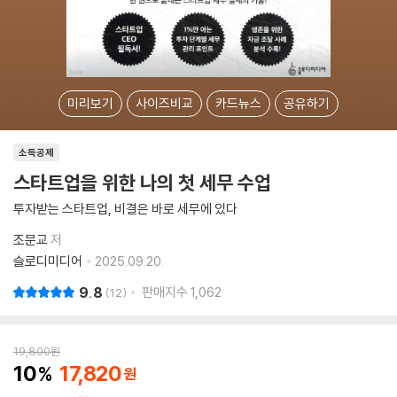
미리보기
사이즈비교
카드뉴스
공유하기
소득공제
스타트업을 위한 나의 첫 세무 수업
투자받는 스타트업, 비결은 바로 세무에 있다
조문교
저
슬로디미디어
2025.09.20.
9.8
판매지수
1,062
12
19,800
원
10
17,820