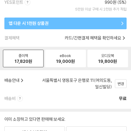
YES포인트
990원 (5%)
5만원 이상 구매 시 2천원 추가 적립
앱 다운 시 1천원 상품권
결제혜택
카드/간편결제 혜택을 확인하세요
종이책
eBook
오디오북
17,820
원
19,000
원
19,800
원
배송안내
서울특별시 영등포구 은행로 11(여의도동,
변경
일신빌딩)
배송비
무료
이미 소장하고 있다면 판매해 보세요.