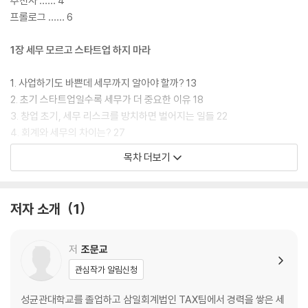
추천사 …… 4
프롤로그 …… 6
1장 세무 모르고 스타트업 하지 마라
1. 사업하기도 바쁜데 세무까지 알아야 할까? 13
2. 초기 스타트업일수록 세무가 더 중요한 이유 18
3. 창업 초기, 세무 리스크를 방치하면 벌어지는 일들 22
4. 회계와 세무의 차이는? 27
5. 개인사업자 vs. 법인, 무엇이 스타트업에 유리할까? 32
목차 더보기
6. 나에게 맞는 세무사 찾는 방법 37
7. 세무사 200% 활용법 40
저자 소개
1
2장 성공적인 스타트업 절세의 기술
1. 법인세, 소득세, 부가가치세: 스타트업이 꼭 알아야 할 세금 3종 세트 4
저
조문교
9
관심작가 알림신청
2. 절세는 단순한 비용 절감이 아니다: 스타트업 절세의 본질 60
3. 비용 처리의 기술: 어디까지가 사업 경비일까? 64
성균관대학교를 졸업하고 삼일회계법인 TAX팀에서 경력을 쌓은 세