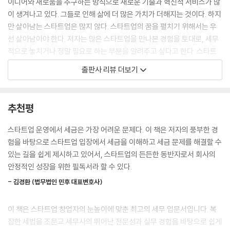
이디어와 새로움을 추구하는 방식으로 새로운 기술과 혁신적 서비스가 많
다. 재무제표 부실 작성으로 자금 조달에 실패한 스타트업을 많이 보았다.
이 생겨나고 있다. 그들로 인해 삶에 더 많은 가치가 더해지는 것이다. 하지
또한 세무 관리를 통한 절세는 불필요한 자금 유출을 방지한다. 동일한 매
만 살아남는 스타트업은 많지 않다. 스타트업의 꿈을 펼치기 위해서는 우
출과 비용이 발생해도 합법적으로 절세할 수 있는 부분을 최대한 활용한다
선 살아남아야 한다. 저자는 많은 스타트업을 만나본 경험을 토대로, 세무
면 실제 납부하는 세금은 매우 큰 차이가 나기도 한다. 또한 세무 관리가 부
적으로 놓치거나 정말 필요로 하는 부분을 알려주고 싶다고 한다. 스타트
실하면 불필요한 가산세까지 납부해야 하는 상황으로 연결되기도 한다. 세
업이 살아남을 수 있게 도움을 주고, 진심으로 응원하고 싶다. 스타트업은
출판사 리뷰 더보기
금이 과도하게 발생하면 안 그래도 부족한 자금이 더욱 빨리 고갈된다. 충
고난의 연속이다. 지금 하는 사업이 뜻대로 잘되지 않더라도 부디 절망하
실한 세무 관리를 통한 절세는 부족한 사업 자금을 지키는 길이다. 만약 자
지 말길 바란다. 스타트업이 한 번에 성공한 경우는 거의 없다. 여러 번의
금이 부족한 상황에서 세금을 제때 납부하지 못하면 세금을 체납하게 되
실패를 바탕으로 다양한 경험을 쌓아야 어느 순간 대박이 터지는 것이다.
추천평
고, 이로 인해 투자자나 지원금 주관기관의 신뢰도는 더욱 하락할 것이다.
실패를 실패로만 보지 않고 한 단계 성장할 기회로 보는 것은 관점과 태도
세금이 체납되어 파산 신청하는 대표도 많다.
의 차이다. 투자 유치가 잘되지 않고, 믿었던 직원에게 배신당하고, 혼신의
스타트업 운영에서 세금은 가장 어려운 문제다. 이 책은 저자의 풍부한 경
--- p.18
힘을 다해 만든 제품이 시장에서 당장은 반응을 얻지 못해도 버텨야 한다.
험을 바탕으로 스타트업 입장에서 세금을 이해하고 세금 문제를 해결할 수
누구나 겪는 과정이고, 이를 겪어야 성장한다. 어려움이 있어야 고민과 노
있는 길을 쉽게 제시하고 있어서, 스타트업의 든든한 동반자로서 회사의
간혹 일부 대표 중에는 세무를 가볍게 생각하고 “나중에 걸리면 세금 내면
력을 기울이고, 그 틀을 깨고 나와야 날개를 펼칠 수 있듯이 말이다.
안정적인 성장을 위한 필독서라 할 수 있다.
되지”라고 하는 사람도 있다. 더구나 이런 생각을 자랑처럼 주변 사람들에
게 떠벌리기도 한다. 하지만 세무는 결국 회사 신뢰의 문제다. 이런 말을 하
- 김경환 (법무법인 민후 대표변호사)
는 대표는 본인의 신뢰도를 스스로 깎아내리는 셈이다. 또한 세무 리스크
는 회사가 커지면서 브랜드나 이미지에도 큰 타격을 줄 수 있다. 따라서 사
이 책은 스타트업 창업자의 눈높이에 맞춘 최고의 세무 입문서입니다. 복
업 초기부터 세법 규정을 성실하게 준수하려는 대표의 마음자세가 필요하
잡한 세법을 조문교 세무사의 뛰어난 전문성과 실무 경험을 바탕으로 쉽게