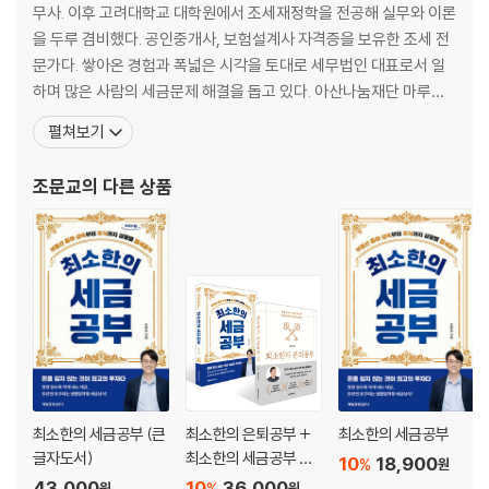
4. 절세 혜택 놓치지 않기: 스타트업이 활용할 수 있는 세액공제, 감면 71
무사. 이후 고려대학교 대학원에서 조세재정학을 전공해 실무와 이론
5. 모르면 손해, 창업하고 5년간 세금 한 푼도 안 내는 제도 79
을 두루 겸비했다. 공인중개사, 보험설계사 자격증을 보유한 조세 전
6. 사업용 차 타고 최대로 절세하는 방법 85
문가다. 쌓아온 경험과 폭넓은 시각을 토대로 세무법인 대표로서 일
7. 대표는 급여 vs. 배당, 과연 얼마가 적절할까? 90
하며 많은 사람의 세금문제 해결을 돕고 있다. 아산나눔재단 마루커
8. 불필요한 가산세만 안 내도 돈 버는 셈이다 97
넥트, 연세대학교·경희대학교·인하대학교 창업지원단 등에서 스타트
펼쳐보기
업 멘토로도 활동하며 많은 창업자를 지원하고 있다. 그의 삶의 가치
3장 투자 유치의 결정적 순간, 세무가 승부를 가른다
는 단순한 성공이 아니라 다양한 도전과 경험을 통해 끊임없이 성장
조문교
의 다른 상품
하는 데 있다. 오늘도 사람들의 이야기에 귀를 기울이며 그 속에서
1. 스타트업 투자의 본질부터 이해하라 107
2. 투자자들이 주목하는 숫자들, 투자 유치 핵심 포인트 114
3. 기업가치 평가에서 세무가 신뢰를 결정하는 이유 119
4. 모르면 끌려다니는 투자 협상의 필수 확인 사항 124
5. 투자 유치에 유리한 재무제표란? 129
6. 아는 사람에게만 보이는 재무 지표 관리 134
7. 엔젤 투자 유치 시 알아야 할 벤처 투자 소득공제 140
4장 1%만 아는 투자 단계별 세무 관리 포인트
최소한의 세금공부 (큰
최소한의 은퇴공부 +
최소한의 세금공부
글자도서)
최소한의 세금공부 세
10
18,900
%
원
1. 투자 준비 단계: 세무도 전략적으로 준비하라 149
트
43,000
10
36,000
%
원
원