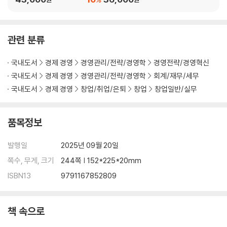
2. 투자 준비 단계: 투자받기 전 필수인 법인 전환 방법 153
3. 프리 A단계: 투자자 신뢰를 무너뜨리는 가지급금 158
4. 시리즈 A단계: 내부 회계팀은 언제 꾸리는 게 좋을까? 163
관련 분류
5. 시리즈 B단계: 외부 감사와 재무 실사, 어떻게 준비해야 할까? 169
6. 시리즈 C단계: 잘나가던 기업, 세무조사 한 번에 무너진다 175
국내도서
경제 경영
경영관리/전략/경영학
경영전략/경영혁신
7. 엑시트 단계: 주식 거래 잘못하면 큰코다친다 181
국내도서
경제 경영
경영관리/전략/경영학
회계/재무/세무
8. 엑시트 단계: 엑시트하면 세금이 얼마나 나올까? 186
국내도서
경제 경영
창업/취업/은퇴
창업
창업일반/실무
5장 생존을 위한 자금 조달 방법 및 사례 분석
품목정보
1. 생존을 위한 필수 도구: 현금흐름 관리 197
2. 자금 조달을 위한 5가지 방법 203
발행일
2025년 09월 20일
3. 투자 유치, 정책 자금, 정부 보조금 중 나에게 맞는 방법은? 211
쪽수, 무게, 크기
244쪽 | 152*225*20mm
4. 자금 조달 성공 사례 분석: 세무 관리가 승부를 가른 순간 216
ISBN13
9791167852809
5. 스타트업 절세 성공 사례: 돈을 버는 것이 아닌 지키는 법 222
6. 냈던 세금을 돌려받는 방법 228
7. 받을 수 있는 고용 지원 혜택 최대로 활용하기 231
책 속으로
8. 돈이 없어도 동기부여하는 방법: 스톡옵션 세제 혜택 238