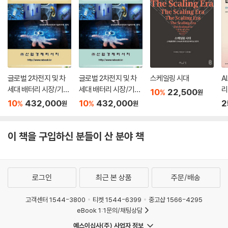
사업의 확장도 창업으로 보지 않는다. 그래서 창업 후 업종 추가는 창업에
해당하지 않아서 감면 혜택을 못 받는 것이다. 개인사업자 법인 전환도 창
업으로 보지 않는다. 개인사업자로 창업 감면을 적용받다가 법인으로 전환
한 경우에는 남은 기간 동안 감면 혜택을 받지 못한다. 다만 조세특례제한
법 제32조의 특정 요건을 갖추어 법인으로 전환한 경우에는 남은 기간 동
글로벌 2차전지 및 차
글로벌 2차전지 및 차
스케일링 시대
A
안 법인으로 감면받을 수 있다. 이렇듯 창업자의 나이, 창업 지역에 따라 감
세대 배터리 시장/기술
세대 배터리 시장/기술
리
10
22,500
%
원
면율이 달라진다. 만약 청년이 아닌 자가 수도권과밀억제권역 내에서 창업
분석과 해외 비즈니스
분석과 해외 비즈니스
10
432,000
10
432,000
2
%
%
원
원
하면 세액감면 혜택을 받지 못한다. 나이가 많은 것도 서러운데 감면 혜택
전략 (하)
전략 (상)
도 못 받으니 서럽겠지만, 방법이 있다. 창업 후 3년 이내에 벤처기업으로
인증받으면 5년간 50%의 세액감면을 받을 수 있다. 창업자의 나이와 창
이 책을 구입하신 분들이 산 분야 책
업 지역과는 무관하다. 이것도 창업중소기업 세액감면의 일종이어서 세법
에서 열거된 감면 대상 업종을 창업한 경우에만 적용 가능하다. 한편, 벤처
인증에는 유효 기간이 있다. 5년간 창업 감면을 계속 적용받기 위해서는
로그인
최근 본 상품
주문/배송
유효기간 만료 전에 갱신해야 한다. 만약 벤처인증이 취소되거나 만료되면
그해부터 세액감면이 적용되지 않으니 주의해야 한다.
고객센터 1544-3800
티켓 1544-6399
중고샵 1566-4295
--- p.84
eBook 1:1문의/채팅상담
예스이십사(주) 사업자 정보