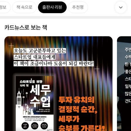
정보
책 속으로
출판사 리뷰
추천평
카드뉴스로 보는 책