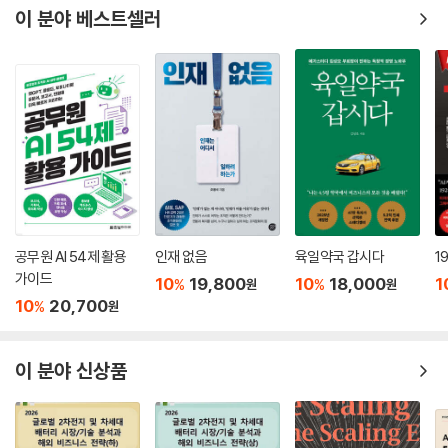
드시 전문가와 상의해야 한다.
이 분야 베스트셀러
--- p.71
중소벤처기업부에 의하면 우리나라 연간 신규 창업자 수는 평균 130만 명
이라고 한다. 창업은 창업자의 자아실현 수단이 되기도 하지만 신규 고용
창출, 지역경제 활성화 등 경제에 미치는 긍정적 효과도 큰 편이다. 이런 창
업을 장려하기 위해 창업기업에 조세 혜택을 주는 제도가 있다. 바로 창업
중소기업 세액감면 제도다. 이 제도를 적용받으면 5년간 법인세, 소득세를
적게는 50%에서 많게는 100%까지 감면받을 수 있다. 최대 5년간 세금을
한 푼도 안 낼 수 있으니 아주 큰 혜택이다. 따라서 스타트업 대표라면 이
제도를 알아야 한다. 창업 전에 미리 알고 있으면 최대한 유리하게 세제 혜
공무원 AI 54제 활용
인재 없음
육일약국 갑시다
1
택을 받도록 준비할 수 있다. 이 제도로 총 5년 동안 감면 혜택을 받는데,
가이드
10
19,800
10
18,000
1
%
%
원
원
창업 시점부터가 아니라 최초 소득이 발생한 때부터다. 최초 소득이란 매
10
20,700
%
원
출이 아닌 이익을 뜻한다. 따라서 매출에서 비용 차감 후 결손인 경우에는
5년 기간에 속하지 않고, 이익이 발생한 해부터 5년이다. 스타트업은 사업
이 분야 신상품
초기에 결손이 발생하는 경우가 대부분이다. 그렇다고 세법에서 이익이 날
때까지 무한정 기다려주지는 않는다. 창업 후 5년 동안 소득이 없어도 이
후 5년부터는 무조건 감면 적용이 시작되어 5년간 혜택받는 것이다.
--- p.79