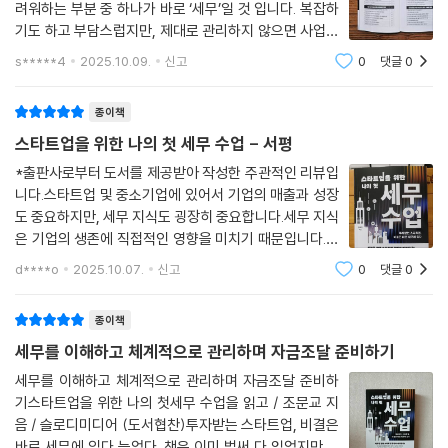
려워하는 부분 중 하나가 바로 ‘세무’일 것 입니다. 복잡하
설립 등기가 필요 없고 창업자가 빨리 의사결정을 할 수 있기 때문이다. 그
기도 하고 부담스럽지만, 제대로 관리하지 않으면 사업의
리고 사업자등록을 빨리 해야 하는 경우에도 개인사업자로 시작하는 것이
성패를 가를 만큼 중요한 문제이기도 하지요. 이 책은 그
s*****4
2025.10.09.
신고
0
댓글
0
좋다. 간혹 창업 단계에서 창업지원금을 기한 내에 신청하기 위해 사업자
런 막막한 세무의 세계를 현실적으로 풀어주는 책입니다.
등록이 빨리 필요한 경우도 있다. 이때 설립 등기 절차가 필요 없는 개인사
저자는 단순한 세무지식이나 효과적인
업자 형태가 유리하다. 사업 초기에 개인사업자로 운영하다 추후 투자 유
종이책
치 준비 시 법인으로 전환하면 된다. 개인사업자의 법인 전환 시기와 방법
스타트업을 위한 나의 첫 세무 수업 - 서평
은 4장에서 자세히 다룰 것이다.
*출판사로부터 도서를 제공받아 작성한 주관적인 리뷰입
--- p.35~36
니다.스타트업 및 중소기업에 있어서 기업의 매출과 성장
도 중요하지만, 세무 지식도 굉장히 중요합니다.세무 지식
스타트업을 성공적으로 키우려면 세무사를 잘 만나야 한다. 성공한 스타트
은 기업의 생존에 직접적인 영향을 미치기 때문입니다.무
업 옆에는 항상 유능한 세무사가 있다. 대표가 바쁘기도 하고, 세무의 모든
조건 세무사에게 맡기기보다는 기본적인 세무 지식을 공
d****o
2025.10.07.
신고
0
댓글
0
부분을 다 알지는 못하기 때문이다. 그래서인지 오피스 상권에는 세무사
부하는 것이 기업을 운영하는 데 있어서 효과적입니다. 복
잡한 세법과 규정을 모두 이해하지는 못해도
사무실이 즐비하고 인터넷에 검색만 해도 세무사가 무수히 많다. 그중에서
종이책
어떤 세무사를 찾아야 할까? 나의 사업을 잘 돌봐주고 절세도 잘해주는 세
세무를 이해하고 체계적으로 관리하며 자금조달 준비하기
무사를 찾고 싶은데, 마치 서울에서 김 서방 찾기다.현명하게 세무사를 선
택하려면 세무사를 적어도 5명 이상은 만나서 상담을 받아야 한다. 회사
세무를 이해하고 체계적으로 관리하며 자금조달 준비하
주변에 있는 세무사 사무실을 찾아가도 되고, 인터넷을 검색하여 후기가
기스타트업을 위한 나의 첫세무 수업을 읽고 / 조문교 지
음 / 슬로디미디어 (도서협찬)투자받는 스타트업, 비결은
좋은 세무사를 만나보거나, 주변 스타트업 대표에게 추천받아도 좋다. 이
바로 세무에 있다 늦었다. 책은 이미 벌써 다 읽었지만.잘