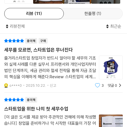
3
3
별도의 실체를 만들어 법인 명의로 사업을 한다. 물론 실질적으로는 사업
대한 심도 있는 분석을 통해 투자 유치를 준비하는 모든 스타트업에 좋은
행위를 하는 사람은 창업자인 법인 대표이지만, 형식적으로 대표는 법인에
나침반이 되리라고 생각합니다. 세무의 본질을 꿰뚫는 필자의 혜안이 담긴
리뷰
11
한줄평
1
소속된 근로자에 해당한다. 이렇듯 사업의 주체가 다르기 때문에 개인사업
이 한 권의 책이 당신의 스타트업 여정에 든든한 동반자가 되어 성공적인
자의 경우 사업 명의를 변경하면 개인사업자는 폐업이 되지만, 법인사업자
엑시트를 앞당기는 결정적인 역할을 하길 바랍니다.
리뷰전체
최근순
의 경우에는 대표가 변경되어도 법인사업자는 그대로 유지된다.
- 정사은 (앤틀러코리아 파트너)
--- p.32
종이책
구매
세무를 모르면, 스타트업은 무너진다
법인사업자와 개인사업자의 차이점이 많다. 따라서 사업을 처음 시작하는
단계에서 자신에게 맞는 형태를 선택할 필요가 있다. 만약 소규모 사업을
줄거리스타트업 창업자가 반드시 알아야 할 세무의 기초
운영할 목적이라면 상법의 적용을 받지 않는 개인사업자가 설립과 운영 측
와 실제 사례를 다룬 실무서. 프리랜서와 개인사업자부터
법인 단계까지, 세금 관리와 절세 전략을 통해 자금 조달
면에서 편리하다. 하지만 스타트업을 하는 사람들은 사업을 크게 키워 투
의 핵심을 이해하게 해준다.Review 스타트업의 세계에
자받고 엑시트를 꿈꾸는 경우가 많으므로 사업 목표가 투자라면 답은 이미
서 '세무'는 생존과 직결된 언어다.'스타트업을 위한 나의
정해져 있다. 투자를 받고 싶다면 법인사업자로 운영해야 한다. 물론 법인
o****0
2025.10.22.
신고
3
댓글
0
첫 세무 수업'은 세금 계산서를 다루는 법을 넘어 ‘돈이 들
사업자의 단점도 있지만 운영 방식에 익숙해져야 한다. 법인 운영 시 상법
어오고 나가는 구조를 통제하는 힘’, 바로
상 규정을 잘 지켜야 하며, 법인 자금을 대표가 개인 용도로 함부로 사용해
종이책
서는 안 된다. 따라서 법인을 문제없이 잘 운영하려면 항상 변호사, 세무사
스타트업을 위한 나의 첫 세무수업
등 전문가를 가까이해야 한다. 하지만 스타트업을 시작할 때 반드시 법인
[이 글은 도서를 제공 받아 주관적인 견해에 의해 작성했
사업자로 해야 하는 것은 아니다. 사업 아이템 검증, 시제품 개발 및 테스트
습니다] 창업을 준비하거나 막 시작한 대표들이 가장 어
등을 위해 우선 가볍게 시작하고 싶다면 개인사업자가 좋다. 개인사업자는