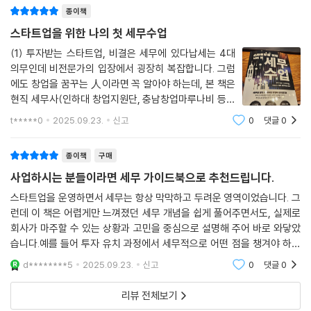
법이 어렵고 복잡해 보이지만 그 본질은 명확하므로, 절세의 본질을 이해
종이책
하는 것이 우선이다. 사업자가 내는 세금은 법인세, 소득세, 부가가치세라
스타트업을 위한 나의 첫 세무수업
고 했는데, 법인세, 소득세는 발생한 소득에 부과하는 세금이고 부가가치
(1) 투자받는 스타트업, 비결은 세무에 있다납세는 4대
세는 거래 단계에서 창출한 부가가치에 부과하는 세금이다. 따라서 소득세
의무인데 비전문가의 입장에서 굉장히 복잡합니다. 그럼
와 부가가치세의 세금 계산 구조가 다르다. 절세의 본질을 이해하기 위해
에도 창업을 꿈꾸는 人이라면 꼭 알아야 하는데, 본 책은
법인세, 소득세의 절세와 부가가치세 절세를 나누어서 알아보는 것이 좋
현직 세무사(인하대 창업지원단, 충남창업마루나비 등에
다. 먼저 법인세, 소득세 절세의 본질을 살펴보자. 앞 장에서 살펴보았듯이
서 스타트업 멘토 겸직)가 스타트업 관계자들의 다양한
t*****0
2025.09.23.
신고
0
댓글
0
법인세와 소득세의 계산 구조는 비슷하다. 따라서 법인세와 소득세는 절세
사례를 접하며 느낀 점을 전수하는 도서입니다. 창업을 계
획 중인 人이 꼭 읽어야 할 필독서입니다.(2)
의 본질이 비슷하다.
종이책
구매
--- p.60
사업하시는 분들이라면 세무 가이드북으로 추천드립니다.
창업한 지 얼마 안 되는 사업자들이 이런 질문을 할 때가 많다. 법인카드를
스타트업을 운영하면서 세무는 항상 막막하고 두려운 영역이었습니다. 그
발급했는데 여기저기 막 사용하는 대표도 있고, 큰일날까 봐 조심스럽게
런데 이 책은 어렵게만 느껴졌던 세무 개념을 쉽게 풀어주면서도, 실제로
회사가 마주할 수 있는 상황과 고민을 중심으로 설명해 주어 바로 와닿았
사용하는 대표도 있다. 절세의 본질에서 살펴보았듯, 절세를 위해서는 세
습니다.예를 들어 투자 유치 과정에서 세무적으로 어떤 점을 챙겨야 하는
법상 인정되는 비용이 많아야 한다. 법인세 계산 구조를 보면 세금은 회계
지, 사업 초기 비용을 어떻게 처리해야 하는지 같은 부분은 지금 당장 제 회
상 당기순이익에서 세무조정을 거쳐 세법상 개념인 소득에 부과되는 것이
d********5
2025.09.23.
신고
0
댓글
0
사에도 적용할 수
다. 따라서 회계상 비용이 많아야 당기순이익과 소득이 줄어들고 세금이
리뷰 전체보기
줄어든다. 하지만 세금을 줄이기 위해 불필요한 비용을 지출하는 것은 어