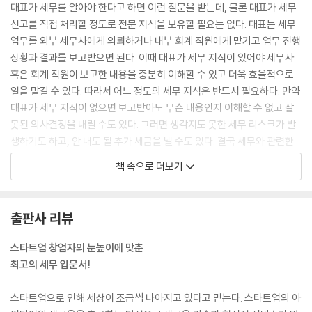
대표가 세무를 알아야 한다고 하면 이런 질문을 받는데, 물론 대표가 세무
신고를 직접 처리할 정도로 전문 지식을 보유할 필요는 없다. 대표는 세무
업무를 외부 세무사에게 의뢰하거나 내부 회계 직원에게 맡기고 업무 진행
상황과 결과를 보고받으면 된다. 이때 대표가 세무 지식이 있어야 세무사
혹은 회계 직원이 보고한 내용을 충분히 이해할 수 있고 더욱 효율적으로
일을 맡길 수 있다. 따라서 어느 정도의 세무 지식은 반드시 필요하다. 만약
대표가 세무 지식이 없으면 보고받아도 무슨 내용인지 이해할 수 없고 잘
못된 의사결정을 내릴 수도 있다. 그러면 생각지도 못한 세무 리스크가 발
생하기도 하고, 안 내도 될 추가 세금을 낼 수도 있다. 결국 세무와 관련한
최종 의사결정은 대표의 몫이다. 외부 세무사나 내부 회계 직원이 세무 업
책 속으로 더보기
무를 대신해줄 수는 있지만 내 사업을 전부 책임져주지는 못한다.
--- p.14
출판사 리뷰
물론 스타트업의 성공과 실패가 한 가지 요인만으로 결정되는 것은 아니
다. 하지만 자금 조달은 스타트업의 생사를 결정짓는 데 무엇보다 중요하
스타트업 창업자의 눈높이에 맞춘
고, 세무 관리는 자금 조달에 결정적인 영향을 미친다. 잘 관리된 세무는 자
최고의 세무 입문서!
금 조달의 근간이 되는 신뢰를 얻게 해주기 때문이다. 특히 투자 유치를 위
해서는 투자자의 신뢰를 얻어야 한다. 사업 계획이나 모델이 아무리 훌륭
스타트업으로 인해 세상이 조금씩 나아지고 있다고 믿는다. 스타트업의 아
해도 재무제표 작성과 세무 관리가 부실하면 투자자의 신뢰를 얻기 힘들