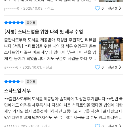
렇게 여러 군데서 상담을 받아보면 나에게 맞는 세무사를 찾을 확률이 높
하고 싶은 마음과 어떻게 쉽게 써볼까를 고민하다 다른 책
아진다. 잘 맞는 세무사를 찾으면 사업을 성공적으로 이끄는 데 큰 힘이 될
j******0
2025.10.03.
신고
0
댓글
0
들을 읽었고 그 사이 잠시 까먹었다. 그만큼 마음의 부담
것이다. 따라서 발품을 팔아가며 시간과 노력을 투자할 가치는 충분하다.
이 컸었나 보다. 부담을 내려놓고 읽을 때의
그 후 3가지 기준에 의해 세무사를 선택해야 한다.
종이책
--- p.37
[서평] 스타트업을 위한 나의 첫 세무 수업
출판사로부터 도서를 제공받아 작성한 주관적인 리뷰입
세무와 다른 전문가의 업무 영역과 혼동해서는 안 된다. 스타트업을 운영
니다.[서평] 스타트업을 위한 나의 첫 세무 수업투자받는
하면 다양한 분야의 법률 서비스가 필요할 텐데, 해당 분야의 전문가에게
스타트업 비결은 바로 세무에 있다.이 부분이 이 책을 읽
의뢰하는 것이 바람직하다. 법인 등기, 정관, 각종 계약 문제, 주주총회 등
게 한 동기가 되었습니다. 저도 꾸준히 사업을 하다 보니
의 업무는 변호사 혹은 법무사의 영역이고, 특허권, 상표권, 디자인권은 변
작은 스타트업을 운영할 때도 있었고 프리랜서로 일을 할
s*****6
2025.10.01.
신고
0
댓글
0
리사의 영역이다. 노무사는 노동법 전문가로 노무 문제 전반을 담당한다.
때도 있었지만 세무에 대해서는 시간이 지나고 세금을 내
급여 계산, 4대 보험 신고도 노무사의 업무이지만 세무사의 업무와 겹친
가면서 배웠던 게 사실입니다.워낙 세무에
다. 하지만 근로계약서 작성, 해고, 징계와 같은 노동법의 해석과 적용에 관
종이책
한 사항은 노무사만 할 수 있는 고유한 업무 영역이다. 초기 스타트업의 경
스타트업 세무
우 다양한 분야의 전문가를 만날 기회가 부족할 수 있다. 따라서 노무 문제
**출판사로부터 도서를 제공받아 솔직하게 작성한 후기입니다.**일반 국
나 주주 간 문제 등 법률 전반적인 사항을 세무사에게 문의하기도 한다. 물
민에게도 어려운 세무특히나 자신이 처음 스타트업을 했다면 법인에 대한
론 세무사에게 답변을 받을 수도 있겠지만, 다양한 법적 리스크를 방지하
세무 역시도 쉽지 않을것이다하지만 그렇다고 세무를 자신이 알지 않고 다
기 위해 해당 분야의 전문가에게 문의해야 한다. 그렇다면 동일한 수수료
맡긴다면 어떻게 될까?자신도 모르는 많은 세금을 낼 수도 있고 아니면 오
를 내고 세무사를 200% 활용할 수 있는 방법은 무엇일까?
히려 세금은 내지 않아 가산금도 낼수도 있는 것이다.혹자는 자신이 잘 하
e****0
2025.10.01.
신고
0
댓글
0