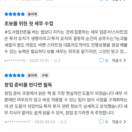
--- p.43
는 것을 하고 세
종이책
개인사업을 운영하는 대표의 소득은 열거된 소득 중 사업소득에 해당하여
초보를 위한 첫 세무 수업
소득세가 과세된다. 따라서 소득세 과세 방식을 이해할 필요가 있다. 또한
법인을 운영하는 대표도 소득세를 이해할 필요가 있다. 법인에서 개인에게
#도서협찬돈을 버는 법보다 지키는 것에 집중하는 세무 입문서!스타트업
소득이 지급되면 소득세가 적용되기 때문이다. 법인이 직원을 고용하면 근
은 투자 유치가 생명이라고!투자 유치의 결정적 순간의 승부수는?눈코뜰
새없이 몸도 마음도 바쁜 스타트업 대표라도적어도 진행상황을 점검 해볼
로소득을 지급해야 하고, 외부 전문가에게 용역을 의뢰하면 사업소득 혹은
수 있는 능력은 필요하다.보통 세무는 외주로 맡기지만, 그것만 믿고 있기
기타소득을 지급해야 한다. 대표 본인도 법인의 근로자이기에 급여를 받으
에는의도치 않은 어려움이 따를 수 있다.운영자금을 많이 확보할수록 성공
면 근로소득이 발생한다. 또한 지분을 가지고 있어 배당을 받으면 배당소
k********5
2025.10.01.
신고
0
댓글
0
가능성이 높을 수
득이 발생한다. 따라서 법인이지만 사업 운영을 위해 개인소득세에 대한
이해가 필요하다. 소득세에 열거된 총 8개의 소득 중 이자, 배당, 사업, 근
종이책
구매
로, 연금, 기타소득의 6개 소득은 종합소득이라고 해서 소득을 합산하여
창업 준비를 한다면 필독
세금을 계산해야 한다.
창업 준비 과정에서 읽은 책 중 가장 현실적인 도움이 되었습니다.세무 이
--- p.53
론에만 머무르지 않고 바로 적용할 수 있는 팁이 많아 사업을 구체화하는
데 큰 도움이 되었어요.특히 투자 관련 정보가 상세하고 유익했습니다.세
초기 스타트업은 자금이 부족하기에 어떻게 세금을 줄일 수 있는지가 더욱
무 지식이 없어도 쉽게 읽을 수 있어, 창업 초기라면 꼭 추천합니다.
중요할 것이다. 하지만 절세에 왕도는 없다. 세금을 줄이기 위해 무리하게
w**********7
2025.09.23.
신고
0
댓글
0
편법이나 탈세 행위를 하면 세무 리스크를 키워 더 큰 손실을 가져온다. 세
법의 테두리 내에서 최대한 세금을 이해하고 줄이도록 노력해야 한다. 세