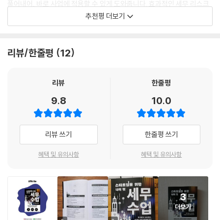
다. 한편, 세무를 잘 관리해주는 전문가를 만나야 한다. 대표는 세무 전문가
풀어내어, 바로 사업에 적용할 수 있게 도와줍니다. 효과적인 세무 리스크
는 아니다. 세법은 복잡하고 법 개정도 매년 이루어진다. 따라서 세무 리스
관리는 물론이고, 무엇보다 중요한 성공적인 투자 유치를 위해 투자자의
추천평 더보기
크를 최소화하기 위해 반드시 세무 전문가에게 의뢰할 필요가 있다. 그런
신뢰도까지 높이는 스마트한 전략이 담겨 있습니다. 회사에 별도 세무팀이
데 우리나라에 세무사는 많다. 그렇다면 어떤 세무사를 찾아서 의뢰해야
없더라도, 대표 스스로 기본을 탄탄히 다질 수 있는 기회! 미래의 유니콘
할까? 결론적으로, 내가 운영하는 스타트업의 업종과 특성을 잘 이해하고
기업으로 성장할 스타트업 대표라면 반드시 읽어야 할 첫 번째 세무 책입
리뷰/한줄평
12
전문성이 높은 세무사, 다양한 세무 문제를 잘 해결해주는 세무사를 찾을
니다.
필요가 있다. 좀 더 자세한 내용은 뒤에서 알아보겠다.
- 이치형 (삼일회계법인 파트너, 공인회계사/세무사)
리뷰
한줄평
--- p.26
9.8
10.0
분명히 딱딱한 세무 지식을 전달하는데, 소설처럼 잘 읽히고 이해도 잘되
창업을 준비 중인 분들과 상담하면 이런 질문을 가장 많이 받는다. 이 책을
는 책입니다. 글을 쉽게 읽히게끔 쓰는 것은 어려운 일인데, 조문교 세무사
읽는 독자들 중에서 이미 스타트업을 경영하는 사람도 있지만 스타트업을
님께서 오랜 기간 일하면서 쌓은 전문적인 지식의 깊이 때문이라고 생각합
준비하는 사람도 있을 것이다. 사업을 시작할 때 가장 먼저 고민할 것이 바
리뷰 쓰기
한줄평 쓰기
니다. 쉽게 이해되는 책을 써주셔서 감사한 마음입니다.
로 개인사업자로 시작할지, 법인사업자로 시작할지 여부다. 주위 스타트업
- 김우철 (연세대학교 공과대학 기계공학부 교수, 주식회사 바이오히트 대표이사)
을 보면 법인사업자 비중이 높지만, 개인사업자인 경우도 있다. 그렇다면
혜택 및 유의사항
혜택 및 유의사항
두 형태는 세무적으로 어떻게 다르며 무슨 기준으로 선택해야 할까? 나에
게 맞는 형태를 선택하기 위해서는 우선 법인사업자와 개인사업자의 차이
스타트업은 혁신을 통해 세상을 바꾸는 여정인 동시에, 냉혹한 숫자의 세
점을 이해할 필요가 있다. 개념상으로는 사업을 하는 주체가 누구인지에
계에서 가치를 증명하고 수익을 창출해야 하는 과정이기도 합니다. 이 책
3
따라 법인사업자와 개인사업자로 나뉜다. 개인사업자는 개인이 주체가 되
은 세무가 비용 절감을 넘어 어떻게 생존과 성장의 핵심 무기가 되는지 제
더보기
고, 법인사업자는 법인이 주체가 되는 것이다. 법인은 상법상 절차에 따라
시하며, 투자자들이 어떤 숫자에 주목하고 어떤 재무적 신뢰를 원하는지에