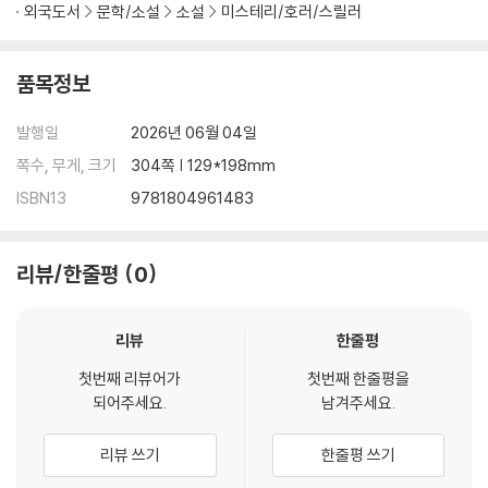
외국도서
문학/소설
소설
미스테리/호러/스릴러
품목정보
발행일
2026년 06월 04일
쪽수, 무게, 크기
304쪽 | 129*198mm
ISBN13
9781804961483
리뷰/한줄평
0
리뷰
한줄평
첫번째 리뷰어가
첫번째 한줄평을
되어주세요.
남겨주세요.
리뷰 쓰기
한줄평 쓰기