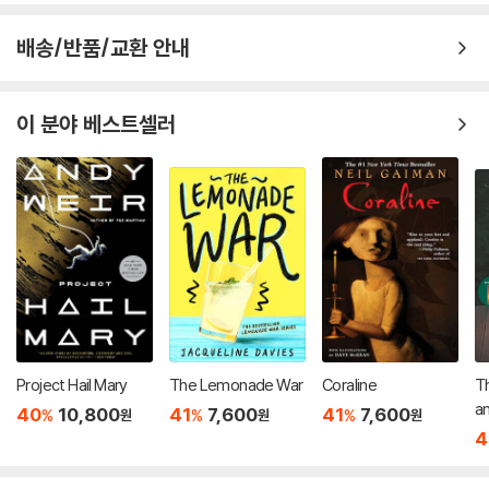
배송/반품/교환 안내
이 분야 베스트셀러
Project Hail Mary
The Lemonade War
Coraline
Th
an : 2013 뉴베
40
10,800
41
7,600
41
7,600
%
%
%
원
원
원
작
4