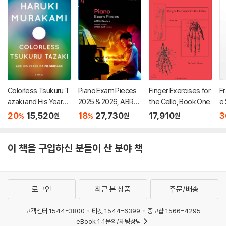
Colorless Tsukuru T
Piano Exam Pieces
Finger Exercises for
Fr
azaki and His Years
2025 & 2026, ABRS
the Cello, Book One
e
of Pilgrimage
M Grade 4
e
20
15,520
18
27,730
17,910
3
%
%
원
원
원
Me
e
이 책을 구입하신 분들이 산 분야 책
로그인
최근 본 상품
주문/배송
고객센터 1544-3800
티켓 1544-6399
중고샵 1566-4295
eBook 1:1문의/채팅상담