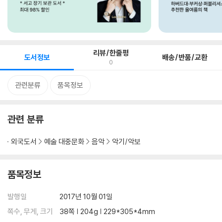
리뷰/한줄평
도서정보
배송/반품/교환
0
관련분류
품목정보
관련 분류
외국도서
예술 대중문화
음악
악기/악보
품목정보
발행일
2017년 10월 01일
쪽수, 무게, 크기
38쪽 | 204g | 229*305*4mm