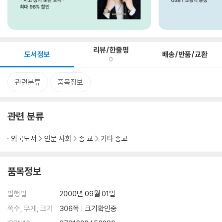
리뷰/한줄평
도서정보
배송/반품/교환
0
관련분류
품목정보
관련 분류
외국도서
인문 사회
종 교
기타 종교
품목정보
발행일
2000년 09월 01일
쪽수, 무게, 크기
306쪽 | 크기확인중