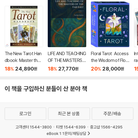
The New Tarot Han
LIFE AND TEACHING
Floral Tarot: Access
In
dbook: Master the
OF THE MASTERS O
the Wisdom of Flow
ra
Meanings of the Car
F THE FAR EAST
ers
18
24,890
18
27,770
20
28,000
1
%
%
%
원
원
원
ds
이 책을 구입하신 분들이 산 분야 책
로그인
최근 본 상품
주문/배송
고객센터 1544-3800
티켓 1544-6399
중고샵 1566-4295
eBook 1:1문의/채팅상담