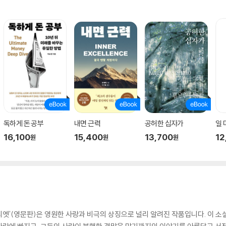
독하게 돈 공부
내면 근력
공허한 십자가
일
16,100
15,400
13,700
12
원
원
원
엣'(영문판)은 영원한 사랑과 비극의 상징으로 널리 알려진 작품입니다. 이 소설