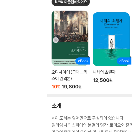
#크레마클럽에있어요
오디세이아 (고대 그리
니체의 초월자
스어 완역본)
12,500
원
10
19,800
%
원
소개
* 이 도서는 영어만으로 구성되어 있습니다.
윌리엄 셰익스피어의 불멸의 명작 '로미오와 줄리