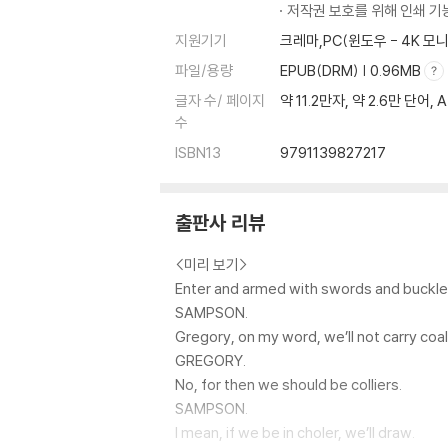
SCENE III. A churchyard; in it a Monument
저작권 보호를 위해 인쇄 기
copyrights
지원기기
크레마,PC(윈도우 - 4K 
(참고) 분량: 약 15 만자
파일/용량
EPUB(DRM) | 0.96MB
글자 수/ 페이지
약 11.2만자, 약 2.6만 단어, 
수
ISBN13
9791139827217
출판사 리뷰
<미리 보기>
Enter and armed with swords and buckle
SAMPSON.
Gregory, on my word, we’ll not carry coal
GREGORY.
No, for then we should be colliers.
SAMPSON.
I mean, if we be in choler, we’ll draw.