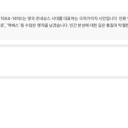
re, 1564-1616)는 영국 르네상스 시대를 대표하는 극작가이자 시인입니다. 인
'오셀로', '맥베스' 등 수많은 명작을 남겼습니다. 인간 본성에 대한 깊은 통찰과
mber, overlooking the Garden.
bed.