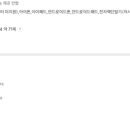
 belonging to the Capulets.
능 제공 안함
모니터 미지원),아이폰,아이패드,안드로이드폰,안드로이드패드,전자책단말기(저사양 
A4 약 71쪽
rs.
s.