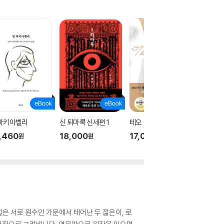
 마키아벨리
신 퇴마록 신세편 1
테오
신 퇴마록
,460
18,000
17,000
18,00
원
원
원
은 서로 원수인 가문에서 태어난 두 젊은이, 로