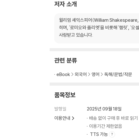
저자 소개
SCENE IV. A Street.
SCENE V. Capulet’s Garden.
윌리엄 셰익스피어(William Shakespea
SCENE VI. Friar Lawrence’s Cell.
히며, '로미오와 줄리엣'을 비롯해 '햄릿', 
ACT III
사랑받고 있습니다.
SCENE I. A public Place.
SCENE II. A Room in Capulet’s House.
SCENE III. Friar Lawrence’s cell.
SCENE IV. A Room in Capulet’s House.
관련 분류
SCENE V. An open Gallery to Juliet’s Cha
ACT IV
eBook
외국어
영어
독해/문법/작문
SCENE I. Friar Lawrence’s Cell.
SCENE II. Hall in Capulet’s House.
품목정보
SCENE III. Juliet’s Chamber.
SCENE IV. Hall in Capulet’s House.
발행일
2025년 09월 18일
SCENE V. Juliet’s Chamber; Juliet on the 
이용안내
배송 없이 구매 후 바로 읽기
ACT V
SCENE I. Mantua. A Street.
이용기간 제한없음
SCENE II. Friar Lawrence’s Cell.
TTS 가능