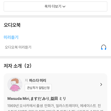
2017년부터 2022년까지 집필한 이 책은 갓 상경한 20대 시절을 돌아보
한밤중의 사건
목차 더보기
는 1장과 코로나 팬데믹 즈음을 그린 2장(어쩔 수 없는 고립감, 그럼에도
언어의 터널
지리멸렬한 일상에서 반짝이는 순간을 찾아내는 작가의 ‘혼자력’이 폭발한
아르바이트 찾기
다), 세월의 흐름을 실감할 수 있는 여운이 어린 3장으로 구성돼 있다. 마
일러스트 영업
오디오북
스다 미리만의 담백하면서도 경쾌한 울림이 매력적인 이 책에는 처음 상경
신기한 편집부
해서 혼자 살기 시작하는 풋풋한 20대 시절부터 인생의 절반 이상을 도쿄
파친코를 하다
미리듣기
에서 살면서 이제는 지금 이곳이 더 익숙하고 편안해진 50대까지의 모습
피팅룸에서
이 자연스럽게 녹아들어 있다.
클럽에 가다
오디오북 미리듣기
헤어컷 모델
소심하지만 성미가 급하고, 슬렁슬렁 하는 것 같지만 좋아하는 것 어떻게
윗집 사람
든 해내야 직성이 풀리는 마스다 미리의 상경과 독립, 그리고 28년여의 혼
한밤의 햄버거 가게
저자 소개
2
자 살이 이야기를 읽다 보면 지금 인생의 어느 시점을 지나고 있든 한 조각
헤어짐
설렘, 한 조각 향수와 위안이 스르륵 스며들 것이다.
맛군
저
마스다 미리
2. 도쿄 허둥지둥족
관심작가 알림신청
·2019년
Masuda Miri,ますだ みり,益田 ミリ
유성 구경
1969년 오사카에서 출생. 만화가, 일러스트레이터, 에세이스트. 진
A형 독감입니다