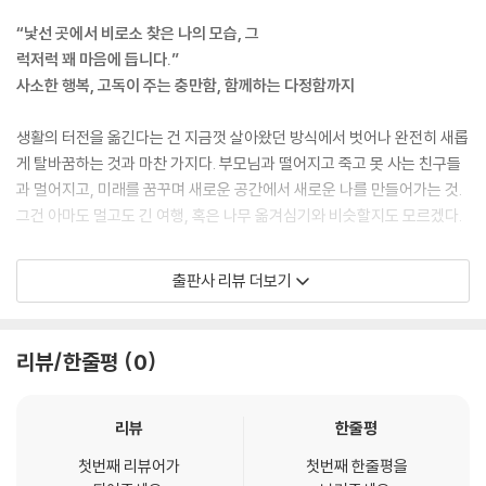
나쁜 버릇
“낯선 곳에서 비로소 찾은 나의 모습, 그
인스턴트 누카도코
럭저럭 꽤 마음에 듭니다.”
40년 만의 직소 퍼즐
사소한 행복, 고독이 주는 충만함, 함께하는 다정함까지
팡데로
부를 수 있어요
생활의 터전을 옮긴다는 건 지금껏 살아왔던 방식에서 벗어나 완전히 새롭
지우개만 한 고양이
게 탈바꿈하는 것과 마찬 가지다. 부모님과 떨어지고 죽고 못 사는 친구들
나보다 저 아이
과 멀어지고, 미래를 꿈꾸며 새로운 공간에서 새로운 나를 만들어가는 것.
후토코로모치
그건 아마도 멀고도 긴 여행, 혹은 나무 옮겨심기와 비슷할지도 모르겠다.
‘마음’의 무게
작약 봉오리
“나를 시험해보고 싶은 기분. 가족과 떨어지기 싫은 기분. 갈 것인가 말 것
출판사 리뷰 더보기
인가 몹시도 고민한 끝에 상경한 도쿄였다.” 마스다 미리는 그렇게 고심해
3. 막차가 떠난 후
서 상경한 도쿄에서 치기 어린 허세를 부리기도 하면서(‘일러스트레이터
처럼 영어로 된 직업을 가지려면 멋있는 것도 중요하니까 담배를 한번 피
리뷰/한줄평
0
정말로 정말로 정말로 동시에
워볼까?’) 그동안 몰랐던 자신을 새삼스레 발견해나간다. 시행착오 속에서
영어 숙제
자기다움을 발견해나가는 과정을 보노라면 흐뭇한 미소가 입가에 절로 번
진지하게 놀다
진다.
리뷰
한줄평
막차가 떠난 후
그때의 우리
첫번째 리뷰어가
첫번째 한줄평을
굳이 지름길을 택할 필요가 없으니 골목길에 있는 이 집 저 집을 구경하면