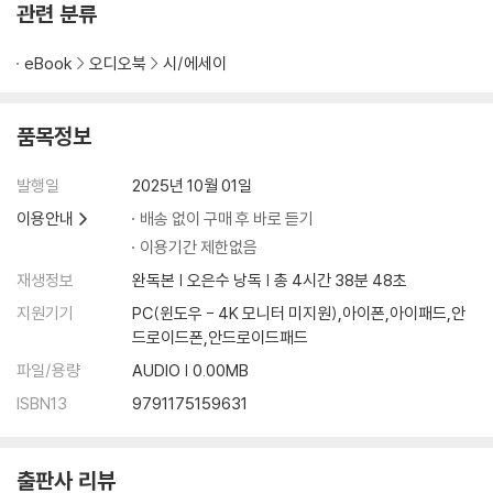
관련 분류
·2021년
eBook
오디오북
시/에세이
운동화 블루스
세 개의 소포
박력분으로 만들다
품목정보
마지막 선물
감자샐러드 먹고 싶어!
발행일
2025년 10월 01일
마리토쪼
이용안내
배송 없이 구매 후 바로 듣기
딴 길로 새는 멍멍이
이용기간 제한없음
막대 불꽃
무리하지 않는 어른
재생정보
완독본 | 오은수 낭독 | 총 4시간 38분 48초
전부 싫어진 밤
지원기기
PC(윈도우 - 4K 모니터 미지원),아이폰,아이패드,안
최근 즐거웠던 일
드로이드폰,안드로이드패드
최강의 조언
파일/용량
AUDIO | 0.00MB
최애를 원해
ISBN13
9791175159631
기다리는 즐거움
오랜만에 귀성
출판사 리뷰
·2022년