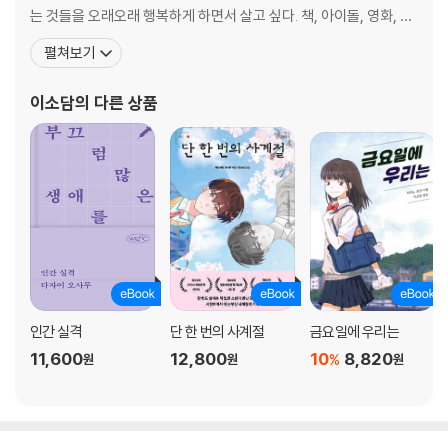
재미있게 말하는 사람
는 것들을 오래오래 행복하게 하면서 살고 싶다. 책, 아이돌, 영화, 뜨
발효의 힘
개 등 그때그때 꽂힌 것을 내 속도에 맞춰 여유롭게 즐기는 중이다.
펼쳐보기
매화를 보다
《양과 강철의 숲》, 《카프네》, 《프라이즈》, 《소녀 동지여 적을 쏴라》,
꽃 비녀, 아르메리아
《중년에 지친 밤에는》, 《오늘의 인생》 시리즈, 《십 년 가게》 시리즈
골목의 이름
이소담
의 다른 상품
등을 비
아마릴리스
까만 전화기
온라인 회의
빵 굽는 기계
내 몸을 잣대로
세상에서 제일 맛있는 과자
스마트폰 너머의 친구
먹고 싶은 음식 베스트 5
나에게 보내는 편지
인간 실격
단 한 번의 사계절
금요일에 우리는
선글라스를 쓰고 사이클링
11,600
12,800
10
8,820
%
원
원
원
막막해지기 전에
마스크와 미용실
책의 용어
옛 사랑