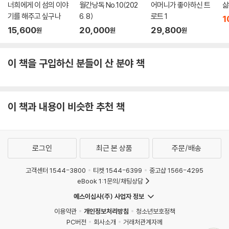
너희에게 이 섬의 이야
월간낭독 No.10(202
어머니가 좋아하신 트
삶
기를 해주고 싶구나
6. 8)
로트 1
1
15,600
20,000
29,800
원
원
원
이 책을 구입하신 분들이 산 분야 책
이 책과 내용이 비슷한 추천 책
로그인
최근 본 상품
주문/배송
고객센터 1544-3800
티켓 1544-6399
중고샵 1566-4295
eBook 1:1문의/채팅상담
예스이십사(주) 사업자 정보
이용약관
개인정보처리방침
청소년보호정책
PC버전
회사소개
거래처관계자께