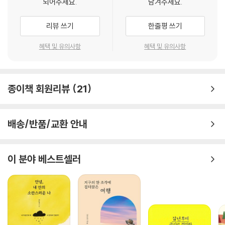
되어주세요.
남겨주세요.
서 목적지에 가고, 뜨거운 커피를 담은 보온병을 들고 공원에 가서 초콜릿
과 함께 즐기고, 맛있고 예쁜 갖가지 음식을 먹어 보며 취향을 넓혀가
리뷰 쓰기
한줄평 쓰기
고……. 혼자서 누리는 사소하지만 충만한 행복이 책 곳곳에 흩뿌려져 있
다. 그러면서도 어느 날은 이렇게 말한다. “상경한 지 25년. 몇 년이 지나도
혜택 및 유의사항
혜택 및 유의사항
도쿄가 새롭다.” 시간이 흘러도 여전히 그곳이 좋고, 또 새롭게 발견한 나
를 자연스레 받아들이기. 마스다 미리의 혼자 살이는 이렇게나 하루하루
충만하다.
종이책 회원리뷰
21
아! 그렇다고 해서 도시생활과 혼자 살이가 마냥 고독한 것만은 아니다. 오
롯이 자신의 힘으로 새로 사귄 사람들과의 다정한 에피소드도 마음 한편을
배송/반품/교환 안내
밝게 물들인다. 우리는 혼자서, 때로는 누군가와 함께 그렇게 어른이 된다.
“저는 무리하고 싶지 않은 어른입니다.”
이 분야 베스트셀러
마스다 미리의 하루를 뿌듯하게 채우는 ‘느긋한 최선’
도쿄에서 혼자 살며 작가가 알게 된 건 도쿄라는 도시만이 아니었다. 낯선
곳에서 홀로 생활할 때 기실 가장 많이 알게 되는 건 자기 자신이니까. 마스
다 미리는 스스로를 ‘무리하고 싶지 않은 어른’이 라고 칭한다. 그러면서 잠
자는 시간을 줄이거나 식사 시간을 줄이는 것뿐 아니라 자신에게는 산책