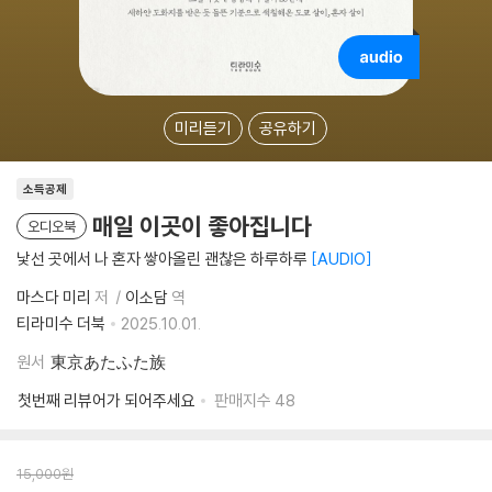
미리듣기
공유하기
소득공제
매일 이곳이 좋아집니다
오디오북
낯선 곳에서 나 혼자 쌓아올린 괜찮은 하루하루
AUDIO
마스다 미리
저
이소담
역
티라미수 더북
2025.10.01.
원서
東京あたふた族
첫번째 리뷰어가 되어주세요
판매지수
48
15,000
원