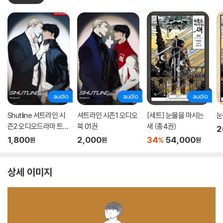
Shutline 셔트라인 시
셔트라인 시즌1 오디오
[세트] 눈물을 마시는
눈
즌2 오디오드라마 트랙
북 01권
새 (총4권)
2
01
1,800
2,000
34
54,000
%
원
원
원
상세 이미지