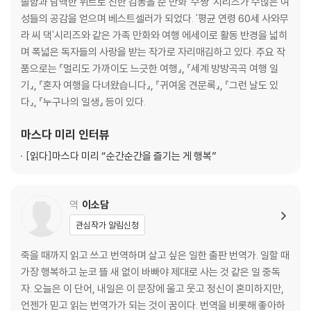
솔함과 담백한 위트로 진한 감동을 준 만화 '수짱' 시리즈가 수많은 여
내가 제일 하고 싶은 것
성들의 공감을 얻으며 베스트셀러가 되었다. '평균 연령 60세 사와무
학생수첩
라 씨 댁'시리즈와 같은 가족 만화와 여행 에세이로 활동 반경을 넓히
도쿄 허둥지둥족
며 폭넓은 독자들의 사랑을 받는 작가로 자리매김하고 있다. 주요 작
마들렌, 좋아해요?
품으로는 『멀리도 가까이도 느긋한 여행』, 『세계 방방곡곡 여행 일
적당히 하기 연습
기』, 『혼자 여행을 다녀왔습니다』, 『귀여움 견문록』, 『그런 날도 있
모스라
다』, 『누구나의 일생』 등이 있다.
바쁜 미래
나이트 가드
마스다 미리
인터뷰
레이와 시대의 선풍기
[읽다]
마스다 미리 “순간순간을 즐기는 게 행복”
보헤미안 랩소디
남의 집 내부
어울리는 음식 조합
역
이소담
악어 공원
관심작가 알림신청
곤란할 때는
지갑을 사기 좋은 날
죽을 때까지 읽고 쓰고 번역하며 살고 싶은 일한 출판 번역가. 일할 때
밤새우기 좋아하는 사람
가장 행복하고 눈코 뜰 새 없이 바빠야 제대로 사는 것 같은 일 중독
자. 오늘은 이 단어, 내일은 이 문장에 울고 웃고 정신이 혼미하지만,
·2020년
언젠가 믿고 읽는 번역가가 되는 것이 꿈이다. 번역을 비롯해 좋아하