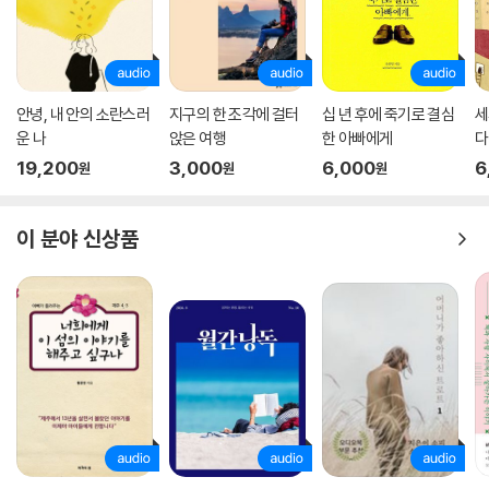
시간을 줄이거나 혹은 멍하니 있는 시간을 줄이는 것 또한 ‘무리’라는 걸 알
았다고 말한다.
물론 노력은 한다. 노력하지 않는 것과 무리하지 않는 것은 다르다. 노력해
안녕, 내 안의 소란스러
지구의 한 조각에 걸터
십 년 후에 죽기로 결심
세
야만 하는 일도 있고, 노력은 때때로 즐겁기까지 하다. 하지만 무리하면 결
운 나
앉은 여행
한 아빠에게
다
국 즐거움과 멀어지기 때문에 둘 사이에서 균형을 잘 맞춰야 한다. 자신을
19,200
3,000
6,000
6
원
원
원
잃지 않는 단단한 마음가짐으로 언제나 ‘느긋한 최선’을 다하는 작가의 모
습을 보고 있자면, 아무리 시간이 흘러도 수수께끼 같은 스스로와 사이좋
게 지낼 수 있을 것만 같은 기분이 슬며시 찾아온다. 계속해서 나를 알아가
이 분야 신상품
고 나와 화해하는 것. 그것이 진정한 어른의 모습인지도.