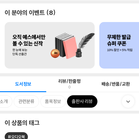
이 분야의 이벤트
8
리뷰/한줄평
도서정보
배송/반품/교환
0
 소개
관련분류
품목정보
출판사 리뷰
이 상품의 태그
#오디오북