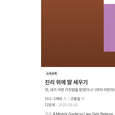
소득공제
진리 위에 딸 세우기
앗, 내가 이런 거짓말을 믿었다니! (여자 어린이
다나 그레쉬
저
고동일
역
디모데
2025.09.25.
원서
A Mom’s Guide to Lies Girls Believe