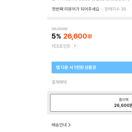
첫번째 리뷰어가 되어주세요
판매지수
36
28,000
원
5
26,600
YES포인트
앱 다운 시 1천원 상품권
결제혜택
종이책
26,600
배송안내