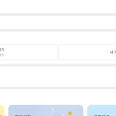
팔기
내 
불가