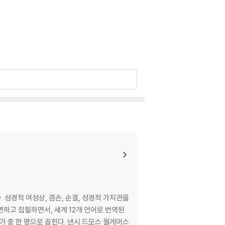
다. 성경적 여성상, 겸손, 순결, 성경적 가치관을
강연하고 집필하면서, 세계 12개 언어로 번역된
문가 중 한 명으로 꼽힌다. 낸시 드모스 월게머스