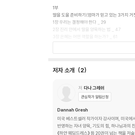
1부
딸을 도울 준비하기(엄마가 믿고 있는 3가지 거짓
1장 우리는 결정해야 한다 _ 29
2장 진리 안에서 딸을 양육하는 법 _ 47
3장 은혜는 어떤 역할을 하는가? _ 61
2부
소녀들이 믿고 있는 거짓말 그리고 자유롭게 하는 
(딸의 삶에 진리의 씨앗 심기)
저자 소개
2
4장 하나님에 대한 진리와 거짓말 _ 77
진리 1: 하나님은 언제나 너를 변함없이 사랑하셔.
거짓말: “하나님은 내가 착할 때만 나를 사랑하셔
저
다나 그레쉬
관심작가 알림신청
진리 2: 하나님만으로 충분해! _ 86
거짓말: “하나님만으로는 부족해.”
Dannah Gresh
미국 베스트셀러 작가이자 강사이며, 미국에서 매우
진리 3: 예수님을 믿고 구주로 영접하면 그리스도인
반영하는 자녀 양육, 기도의 힘, 하나님과의 친
거짓말: “나는 이기 때문에 그리스도인이야.”
《하얀 웨딩드레스》 등 20권이 넘는 책을 저술