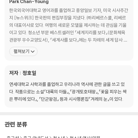
떻게 극복할 수 있을까요?
Park Chan-Young
한국외국어대학교 영어과를 졸업하고 중앙일보 기자, 미국 시사주간
03 자본주의가 싹트다 / 조선 후기의 상품 화폐 경제
지 [뉴스위크] 한국판의 편집부장을 지냈다. ㈜리베르스쿨, 리베르
농업 혁명이 상품 화폐 경제를 부추기다
의 대표이사로 있다. 여행의 새로운 모델을 제시하는 데 관심을 기울
공물을 쌀이나 동전으로 대납하다 - 대동법
이고 있다. 청소년 부문 베스트셀러인 『세계지리를 보다』(문화체육
군포를 쌀이나 돈으로 내다 - 균역법
관광부 우수교양도서), 『세계사를 보다』에는 두 차례의 세계 답사 여
한양의 사상 활동
행에서 확인한 역사와 지리의 현장을 글과 사진으로 생생하게 담았
펼쳐보기
장돌뱅이 전성시대 - 장시의 발달
다. 문화체육관광부 산하 간행물윤리위원회의 우수 저작물에 당선된
도고 상업으로 갑부가 된 김만덕
『한국사를 보다』는 5년에 걸친 한국 문화유산 답사의 결과물이자, 이
상도를 탄생시킨 대외 무역
야기 한국사의 결정판이다. 『한국사를 보다』를 토대로 집필한 『고
저자 : 정호일
농민의 계층 분화
민영 수공업의 발달과 민영 광산의 증가
연세대학교 사학과를 졸업하고 우리나라 역사에 관한 글을 쓰고 있
"생각해 보세요" 중농주의 실학자의 토지 제도 개혁안은 오늘날에도 여전
다. 작품으로는 소설『대륙의 아들』,『광개토호태왕』,『꽃을 피우는 싹
히 유효할까요?
은 뿌리에 있다』, 『단군왕검』 등과 시사평론집『겨레의 눈』이 있다.
04 근대화의 문을 걸어 잠그다 / 흥선 대원군의 세도 정치 타파와 쇄국 정
책
관련 분류
안동 김씨 사랑방은 벼슬의 산실
농민들이 유랑만이 되다 - 세도 정치의 폐해