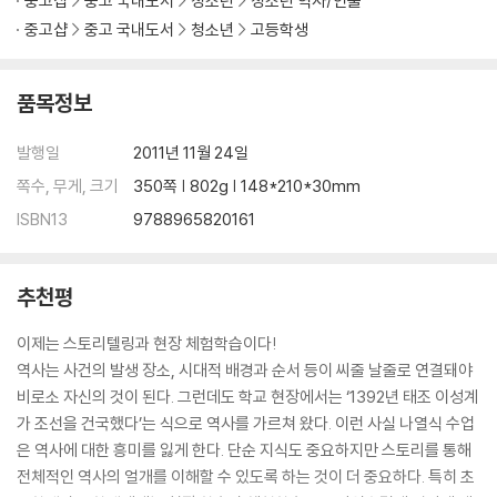
중고샵
중고 국내도서
청소년
청소년 역사/인물
홍경래의 난, 농민 전쟁으로 번지다
중고샵
중고 국내도서
청소년
고등학생
천주교가 전파되다
동학이 서학에 대항하다
“백성을 해치는 자는 용서하지 않겠다” - 흥선 대원군의 개혁
품목정보
“화친은 나라를 파는 행위다” - 병인양요와 신미양요
"생각해 보세요" 흥선 대원군의 쇄국 정책이 근대화를 가로막았을까요?
발행일
2011년 11월 24일
쪽수, 무게, 크기
350쪽 | 802g | 148*210*30mm
05 근대화의 첫 단추를 잘못 끼우다 / 강화도 조약과 조선의 개방
ISBN13
9788965820161
민씨 일파, 세도 정치를 되살리다
정권 유지를 위해 서둘러 문을 열다 - 운요호 사건과 강화도 조약
모양새만 갖춘 개화 정책
추천평
청이 미국과의 수교를 알선하다
역사의 발전에 역행한 위정척사 운동
이제는 스토리텔링과 현장 체험학습이다!
"생각해 보세요" 박규수, 오경석, 유홍기 등의 통상 개화론을 어떻게 평가
역사는 사건의 발생 장소, 시대적 배경과 순서 등이 씨줄 날줄로 연결돼야
해야 할까요?
비로소 자신의 것이 된다. 그런데도 학교 현장에서는 ‘1392년 태조 이성계
가 조선을 건국했다’는 식으로 역사를 가르쳐 왔다. 이런 사실 나열식 수업
06 근대화된 일본에 사로잡히다 / 임오군란과 갑신정변
은 역사에 대한 흥미를 잃게 한다. 단순 지식도 중요하지만 스토리를 통해
임오군란으로 흥선 대원군이 복귀하다
전체적인 역사의 얼개를 이해할 수 있도록 하는 것이 더 중요하다. 특히 초
민씨 일파의 반격과 청의 내정 간섭