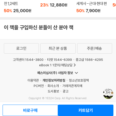
대해 생각해 보세요.
전 1,2세트
세계사 - 근대·현대 편
23
12,880
5
%
원
50
25,000
50
7,900
%
%
원
원
찾아보기
이 책을 구입하신 분들이 산 분야 책
로그인
최근 본 상품
주문/배송
고객센터 1544-3800
티켓 1544-6399
중고샵 1566-4295
eBook 1:1문의/채팅상담
예스이십사(주) 사업자 정보
이용약관
개인정보처리방침
청소년보호정책
PC버전
회사소개
거래처관계자께
도서홍보
광고
Copyright © YES24 Corp. All Rights Reserved.
MATOM14
바로구매
카트담기