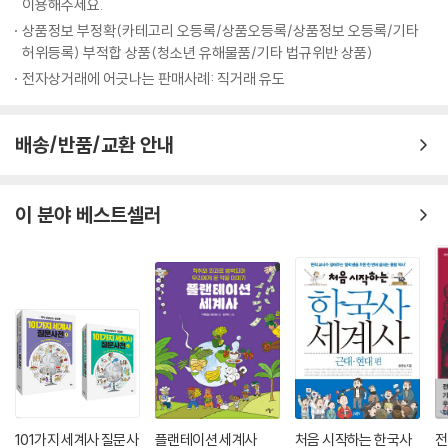
근대 교육을 통한 민족 운동
이용해주세요.
조선에서 치른 전쟁 - 청일 전쟁과 러일 전쟁
상품정보 부정확(카테고리 오등록/상품오등록/상품정보 오등록/기타
간도와 독도 문제
허위등록) 부적합 상품(청소년 유해물품/기타 법규위반 상품)
루스벨트의 딸, 홍릉의 석상에 올라타다
전자상거래에 어긋나는 판매사례: 직거래 유도
을사늑약과 을사의병
군대 해산과 정미의병
배송/반품/교환 안내
구국의 총소리가 만주를 뒤흔들다 - 의열 투쟁
실력 양성과 무장 투쟁의 선봉, 신민회
"생각해 보세요" 항일 의병의 총대장 이인영이 “불효는 곧 불충”이라면서
이 분야 베스트셀러
고향으로 내려간 행동을 어떻게 보아야 할까요?
09 경제를 빼앗기면 나라도 빼앗긴다 / 열강과 일제의 경제 침탈
노다지를 잡아라! - 개항 이후 외세의 경제 침탈
방곡령과 상권 수호 운동
일제, 조선의 돈과 땅을 장악하다
빚으로 넘어가는 나라를 구하자! - 국채 보상 운동
일제의 식민지 수탈
산미 증식 계획과 병참 기지화 정책
"생각해 보세요" 식민 지배 하에서 일제가 토지를 약탈한 방법과 정당성에
101가지 세계사 질문사
플랜테이션 세계사
처음 시작하는 한국사
전