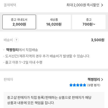
결제혜택
최대 2,000원 즉시할인
중고 국내도서
새상품
중고
2,000
원
16,020
원
700
원~
배송비
3,500원
책짱정리
에서 직접배송
도서산간/제주지역의 경우 추가 배송비가 발생할 수 있습니다.
출고 이후 1~2일 이내 수령
판매자
책짱정리
9명 평가
중고샵 판매자가 직접 등록/판매하는 상품으로 판매자가 해당
상품과 내용에 모든 책임을 집니다.