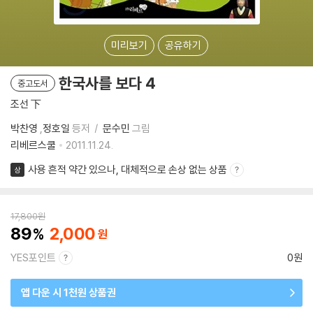
미리보기
공유하기
한국사를 보다 4
중고도서
조선 下
박찬영
,
정호일
등저
문수민
그림
리베르스쿨
2011.11.24.
사용 흔적 약간 있으나, 대체적으로 손상 없는 상품
상
17,800
원
89
2,000
YES포인트
0원
앱 다운 시 1천원 상품권