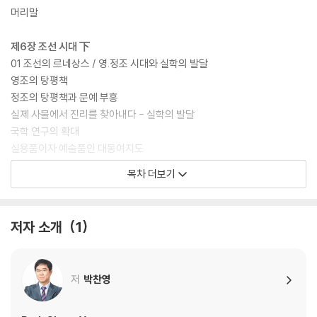
머리말
제6장 조선 시대 下
01 조선의 르네상스 / 영.정조 시대와 실학의 발달
영조의 탕평책
정조의 탕평책과 문예 부흥
실제 사물에서 진리를 찾아내다 - 실학의 발달
국학 연구의 확대
실용품이자 예술품인 대동여지도
세계로 수출된 [동의보감]
목차 더보기
"생각해 보세요" 정조의 개혁은 왜 한계를 드러냈을까요?
02 신분 제도를 거부한 허균 / 조선의 사회
저자 소개
1
신분의 굴레, 반상 제도
신분 상승의 기회
“하늘이 내린 인재를 차별해서는 안 된다” - 사회 변혁을 꿈꾼 혁명가 허
저
박찬영
균
"생각해 보세요" 우리 사회의 고질적인 병폐 가운데 하나인 지역 갈등은 어