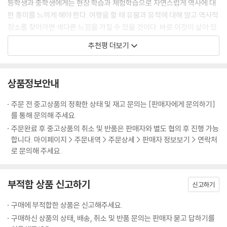
등학생과 중학생에게는 현장 학습과 체험학습으로 자연스럽게 역사에 대
온건 개화파와 급진 개화파
한 흥미를 느끼게 해야 한다. 여행을 할 때 유물과 유적에 대해 알고 역사적
김옥균의 삼일천하, 갑신정변
장소를 찾아가면 색다른 느낌을 가질 수 있을 것이다. 바로 이것이 살아 있
"생각해 보세요" 위정척사파와 개화파는 왜 대립할 수밖에 없었을까요?
는 한국사 여행은 아닐까?
추천평 더보기
최도영 (MBC PD, 부국장)
07 백성의 투쟁이 개혁의 불을 지피다 / 동학 농민 운동과 갑오개혁
동학의 교세 확대와 교조 신원 운동
한국사 시험, 배경 지식이 결정적이다.
동학 농민 운동의 불길이 타오르다
상품정보안내
수능 한국사 시험 문제는 단순 암기만으로는 풀 수 없다. 이제는 대입만이
전술적 실패의 산물, 갑오개혁
주문 전 중고상품의 정확한 상태 및 재고 문의는 [판매자에게 문의하기]
문제가 아니다. 공무원 시험과 취직 시험에도 한국사가 필수적으로 반영되
동학 농민 운동 제2차 봉기
를 통해 문의해 주세요.
기 때문이다. 종합적인 문제가 대부분이어서 정확한 기억과 배경 지식이
조선의 국모가 스러지다 - 을미사변과 을미개혁
주문완료 후 중고상품의 취소 및 반품은 판매자와 별도 협의 후 진행 가능
어우러져야만 풀 수 있다. ‘단단한 독서’만이 해결책이다. [한국사를 보다]
"생각해 보세요" 동학 농민 운동과 갑오개혁에서 어떤 교훈을 얻을 수 있을
합니다. 마이페이지 > 주문내역 > 주문상세 > 판매자 정보보기 > 연락처
는 제목에서 알 수 있듯이 지도, 연표, 사진, 그림 등 시각적 요소가 재미있
까요?
로 문의해 주세요.
는 이야기와 긴밀하게 연결돼 있다. 재미있는 이야기 속에 빠져들다 보면
이 책이 한국사 독서의 문제점을 해결한 ‘명품 콘텐츠 북’이라는 생각이 든
08 “직접 일어설 수밖에 없다” / 국권 침탈과 구국 운동
다.
을미사변과 을미의병
부적합 상품 신고하기
신고하기
강태욱 (중앙일보 기자, 동시통역사)
아관 파천과 대한 제국의 수립
독립 협회의 초대 위원장은 이완용이었다
구매에 부적합한 상품은 신고해주세요.
언론과 국학의 발달
구매하신 상품의 상태, 배송, 취소 및 반품 문의는 판매자 묻고 답하기를