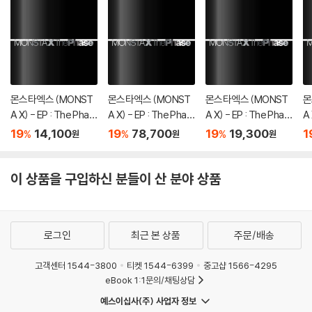
몬스타엑스 (MONST
몬스타엑스 (MONST
몬스타엑스 (MONST
몬
A X) - EP : The Phas
A X) - EP : The Phas
A X) - EP : The Phas
A 
e [DIGIPAK ver.][5종
e [4종 SET]
e [PHASE ver.]
e 
19
14,100
19
78,700
19
19,300
1
%
%
%
원
원
원
중 1종 랜덤발송]
이 상품을 구입하신 분들이 산 분야 상품
로그인
최근 본 상품
주문/배송
고객센터 1544-3800
티켓 1544-6399
중고샵 1566-4295
eBook 1:1문의/채팅상담
예스이십사(주) 사업자 정보