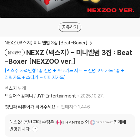
공유하기
NEXZ (넥스지) 미니앨범 3집 [Beat-Boxer]
NEXZ (넥스지) - 미니앨범 3집 : Beat
음악관련
-Boxer [NEXZOO ver.]
넥스주 자석인형 1종 랜덤 + 포토카드 세트 + 랜덤 포토카드 1종 +
리릭카드 + 스티커 + 이미지카드
넥스지
노래
드림어스컴퍼니
/
JYP Entertainment
2025.10.27.
첫번째 리뷰어가 되어주세요
판매지수
1,446
예스24 음반 판매 수량은
와
집계에
반영됩니다.