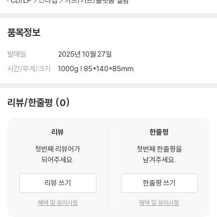
CD/LP
스타샵
카드/키트/플랫폼 앨범
품목정보
발매일
2025년 10월 27일
시간/무게/크기
1000g | 85*140*85mm
리뷰/한줄평
0
리뷰
한줄평
첫번째 리뷰어가
첫번째 한줄평을
되어주세요.
남겨주세요.
리뷰 쓰기
한줄평 쓰기
혜택 및 유의사항
혜택 및 유의사항