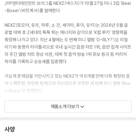
JYP엔터테인먼트 보이그룹 NEXZ(넥스지)가 10월 27일 미니 3집 'Beat
-Boxer'(비트복서)를 발매한다.
NEXZ(토모야, 유우, 하루, 소 건, 세이타, 휴이, 유키)는 2024년 5월 글
로벌 데뷔 후 Z세대의 톡톡 튀는 에너지와 감각으로 'K팝 루키' 영향력을
확장해 나가고 있다. 지난 4월에는 두 번째 미니 앨범 'O-RLY?'(오 리얼
리?)와 동명의 타이틀곡으로 국내 실시간 음원 차트 1위, 음반 집계 사이트
의 주간 앨범 차트 정상 석권, 데뷔 첫 음악 방송 1위 후보 등극 등 커리어
하이를 기록하고 상승세를 입증했다.
가요계 존재감을 각인시키고 있는 NEXZ가 약 6개월 만에 더욱 확장된 음
악 스펙트럼, 탄탄한 팀워크와 자신감으로 무장한 세 번째 미니 앨범 'Bea
t-Boxer'로 컴백한다.
최근 NEXZ는 일본 15개 도시 18회 공연 규모의 첫 단독 라이브 투어 'NEX
제품소개 더보기
Z LIVE TOUR 2025 "One Bite"'("원 바이트")를 성황리 마쳤다. 현지 정
식 데뷔 1년 만에 '일본 공연의 성지' 도쿄 부도칸에 입성했고 약 3개월간 5
만 명 이상의 관객을 동원하는 등 뚜렷한 성과를 거뒀다. 10월 25일과 26
사양
일에는 서울 송파구 올림픽공원 올림픽홀에서 스페셜 콘서트 'NEXZ SPE