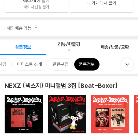
예스24에 팔기
내 가게에서 팔기
바이백 신청 불가
해외배송 가능
리뷰/한줄평
상품정보
배송/반품/교환
0
사양
아티스트 소개
관련분류
품목정보
NEXZ (넥스지) 미니앨범 3집 [Beat-Boxer]