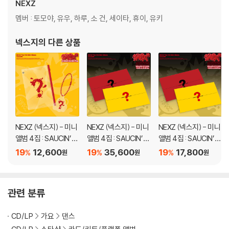
※ 본 음반에 포함된 랜덤 구성품은 동일한 확률로 구성되어 있습니다.
NEXZ
멤버 : 토모야, 유우, 하루, 소 건, 세이타, 휴이, 유키
넥스지
의 다른 상품
NEXZ (넥스지) - 미니
NEXZ (넥스지) - 미니
NEXZ (넥스지) - 미니
앨범 4집 : SAUCIN’ [P
앨범 4집 : SAUCIN’ [S
앨범 4집 : SAUCIN’ [S
HOTO PACK Ver.]
TICKER FANS ALBU
TICKER FANS ALBU
19
12,600
19
35,600
19
17,800
%
%
%
원
원
원
M Ver.][2종 SET]
M Ver.][2종 중 1종 랜
덤발송]
관련 분류
CD/LP
가요
댄스