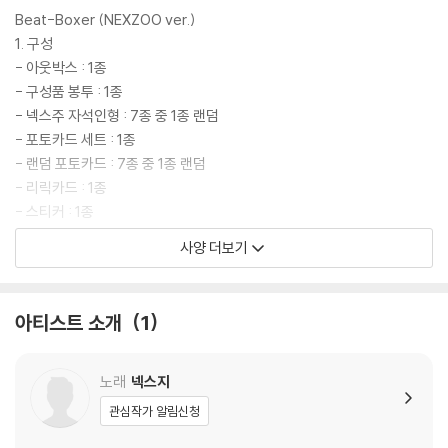
CIAL CONCERT [ONE BEAT]'([원 비트])를 개최하고 NEX2Y와 특별
Beat-Boxer (NEXZOO ver.)
한 컴백 전야를 완성했다.
1. 구성
- 아웃박스 : 1종
눈부신 성장을 거듭하고 있는 NEXZ가 패기와 열정으로 가득 채운 신보 'B
- 구성품 봉투 : 1종
eat-Boxer'로 K팝 팬심을 두드리고 2025년 가을 가요계 짜릿한 한 방을
- 넥스주 자석인형 : 7종 중 1종 랜덤
날린다.
- 포토카드 세트 : 1종
- 랜덤 포토카드 : 7종 중 1종 랜덤
** 트랙리스트 추후 공개 **
- 리릭카드 : 1종
- 스티커 : 1종
- 이미지 카드 : 1종
사양 더보기
2. SIZE : 85 x 140 mm
아티스트 소개
1
*인형의 양 손, 양 볼 부분에 자석이 들어있으므로 컴퓨터, 데이터 저장장
치, 신용카드 및 자성을 가진 제품에 가까이 두지 마세요.
*인형 내에서 자석 위치 및 방향을 약간 조정할 수 있으며, 자석 위치에 따
노래
넥스지
라 붙는 정도가 달라질 수 있습니다
관심작가 알림신청