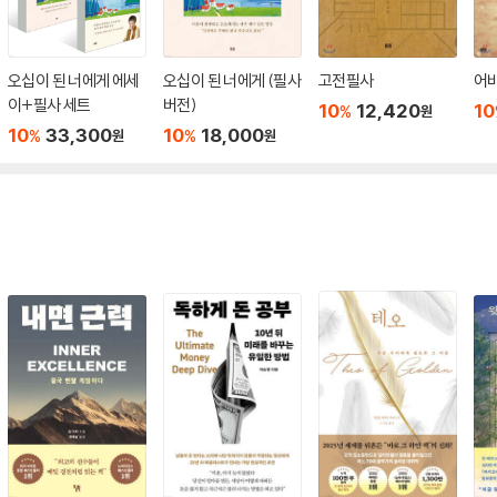
오십이 된 너에게 에세
오십이 된 너에게 (필사
고전필사
어
이+필사 세트
버전)
10
12,420
10
%
원
10
33,300
10
18,000
%
%
원
원