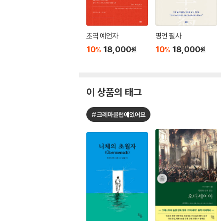
초역 예언자
명언 필사
10
18,000
10
18,000
%
%
원
원
이 상품의 태그
#크레마클럽에있어요