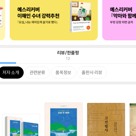
리뷰/한줄평
12
저자 소개
관련분류
품목정보
출판사 리뷰