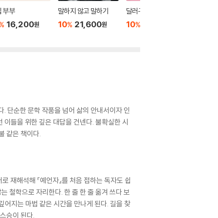
 부부
말하지 않고 말하기
달러구트 꿈 백화점 0
위버멘
16,200
10
21,600
10
16,020
10
1
%
%
%
%
원
원
원
다. 단순한 문학 작품을 넘어 삶의 안내서이자 인
선 이들을 위한 깊은 대답을 건넨다. 불확실한 시
불 같은 책이다.
어로 재해석해 『예언자』를 처음 접하는 독자도 쉽
 철학으로 자리한다. 한 줄 한 줄 옮겨 쓰다 보
깊어지는 마법 같은 시간을 만나게 된다. 길을 찾
스승이 된다.