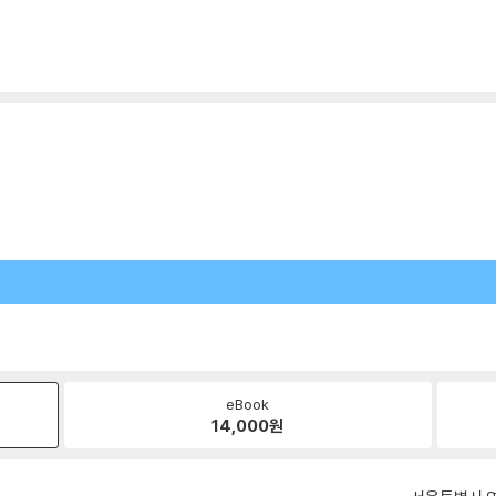
eBook
14,000
원