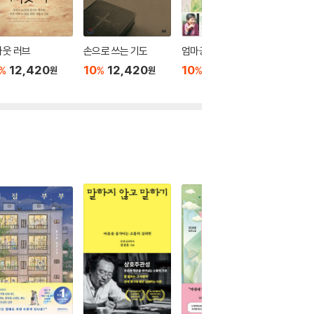
바웃 러브
손으로 쓰는 기도
엄마공부
사랑, 시
12,420
10
12,420
10
12,420
10
1
%
%
%
%
원
원
원