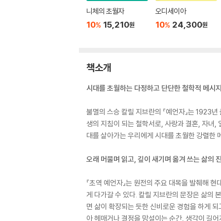
니체의 초월자
오디세이아
10
15,210
10
24,300
%
%
원
원
책소개
시대를 초월하는 다정하고 단단한 철학적 메시
불멸의 스승 칼릴 지브란의 『예언자』는 1923년
생의 지침이 되는 철학서로, 사랑과 결혼, 자녀,
대를 살아가는 우리에게 시대를 초월한 강렬한 메
오래 머물며 읽고, 깊이 새기며 옮겨 쓰는 삶의 
『초역 예언자』는 원전의 주요 대목을 발췌해 현
게 다가갈 수 있다. 칼릴 지브란의 문장은 삶의 
면 삶이 확장되는 듯한 신비로운 경험을 하게 되고
아 헤매거나 결정을 망설이는 순간, 생각이 길어