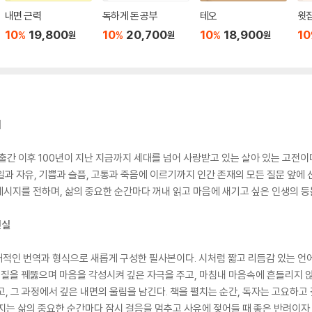
내면 근력
독하게 돈 공부
테오
윗집
10
19,800
10
20,700
10
18,900
10
%
%
%
원
원
원
지
 출간 이후 100년이 지난 지금까지 세대를 넘어 사랑받고 있는 살아 있는 고전이
 일과 자유, 기쁨과 슬픔, 고통과 죽음에 이르기까지 인간 존재의 모든 질문 앞에 
시지를 전하며, 삶의 중요한 순간마다 꺼내 읽고 마음에 새기고 싶은 인생의 등
진실
대적인 번역과 형식으로 새롭게 구성한 필사본이다. 시처럼 짧고 리듬감 있는 언
본질을 꿰뚫으며 마음을 각성시켜 깊은 자극을 주고, 마침내 마음속에 흔들리지 않는
, 그 과정에서 깊은 내면의 울림을 남긴다. 책을 펼치는 순간, 독자는 고요하고 
지는 삶의 중요한 순간마다 잠시 걸음을 멈추고 사유에 젖어들 때 좋은 반려이자 