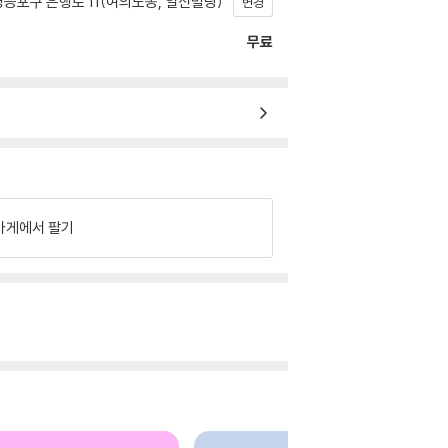
등포구 은행로 11(여의도동, 일신빌딩)
변경
무료
가게에서 팔기