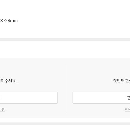
198*28mm
되어주세요.
첫번째 한
기
사항
혜