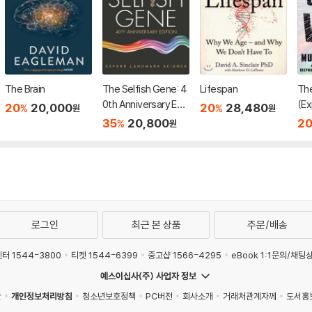
The Brain
The Selfish Gene: 4
Lifespan
Th
0th Anniversary Edit
(Ex
20
20,000
20
28,480
%
%
원
원
ion
35
20,800
2
%
원
로그인
최근 본 상품
주문/배송
터 1544-3800
티켓 1544-6399
중고샵 1566-4295
eBook 1:1문의/채팅
예스이십사(주) 사업자 정보
관
개인정보처리방침
청소년보호정책
PC버전
회사소개
거래처관계자께
도서홍