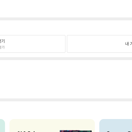
팔기
내 
불가