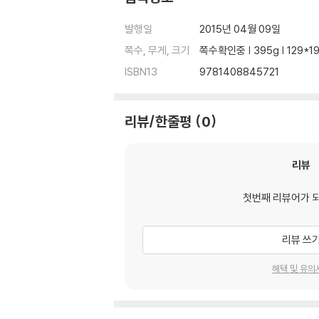
발행일
2015년 04월 09일
쪽수, 무게, 크기
쪽수확인중 | 395g | 129*
ISBN13
9781408845721
리뷰/한줄평
0
리뷰
첫번째 리뷰어가 
리뷰 쓰
혜택 및 유의