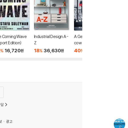
e Coming Wave
Industrial Design A-
A Gentleman in Mos
port Edition)
Z
cow 파라마운트+ 드
라마 「모스크바의 신
0
16,720
18
36,630
40
10,080
%
%
%
원
원
원
사」 원작 소설
상담
보
광고