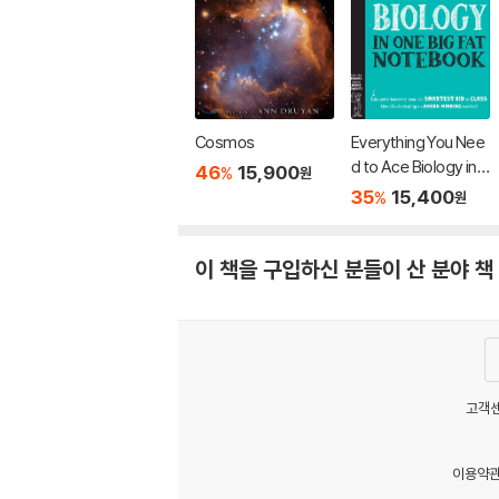
Cosmos
Everything You Nee
d to Ace Biology in
46
15,900
%
원
One Big Fat Notebo
35
15,400
%
원
ok
이 책을 구입하신 분들이 산 분야 책
고객센
이용약