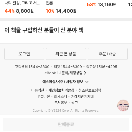
나의 일상, 그리고 서울
진론
53
13,160
1
기 안의 이야기 안’이라는 3중 구조를 가지고 있다), 동화 같은 색감과 대
%
원
여행) : 상급
44
8,800
10
14,400
%
%
원
원
칭의 아름다움이 부각되는 영상, 정교하게 그린 인형 집 같은 배경과 독특
하고 기발한 의상들, 길거리에 버려진 리본 조각조차 갖고 싶게 만드는 소
품들에 이르기까지 그의 특징이 유감없이 발휘된다. 특히 『그랜드 부다페
이 책을 구입하신 분들이 산 분야 책
스트 호텔』은 그의 특유의 미학이 가장 극대화된 작품이라는 평을 받는다.
웨스 앤더슨의 작품 세계를 가장 깊게 이해하는 평론가로 알려진 매트 졸
로그인
최근 본 상품
주문/배송
러 세이츠는 이 점에 주목하여 한 편의 영화를 고스란히 책으로 옮겨 담는
작업을 하였고, 그 결과 완벽한 아트북 『그랜드 부다페스트 호텔』이 탄생
고객센터 1544-3800
티켓 1544-6399
중고샵 1566-4295
하게 되었다. 매트 졸러 세이츠는 이미 웨스 앤더슨의 앞선 7편의 영화를
eBook 1:1문의/채팅상담
묶어 『웨스 앤더슨 컬렉션』이라는 제목으로 첫 번째 아트북을 작업했다.
예스이십사(주) 사업자 정보
별도로 『그랜드 부다페스트 호텔』만을 빼내어 한 권으로 묶은 이유는 그만
큼 읽을거리와 볼거리가 풍성하다는 의미다. 『그랜드 부다페스트 호텔』의
이용약관
개인정보처리방침
청소년보호정책
안팎을 둘러보는 이 안내서에는 감독인 웨스 앤더슨뿐만 아니라 주연배우
PC버전
회사소개
거래처관계자께
도서홍보
광고
랄프 파인스, 촬영 감독 로버트 D. 예먼, 프로덕션 디자이너 아담 슈토크하
우젠, 의상 디자이너 밀레나 카노네로, 작곡가 알렉상드르 데스플라 등이
Copyright © YES24 Corp. All Rights Reserved.
MATOM10
직접 자신의 목소리를 내어 이야기하는 이 세상 어디에서도 볼 수 없는 내
판매종료
밀하고 매혹적인 인터뷰가 들어 있다. 또한 웨스 앤더슨이 영감을 받은 작
가 슈테판 츠바이크에 대해 재발견하는 기회를 제공한다. 그가 언급하지