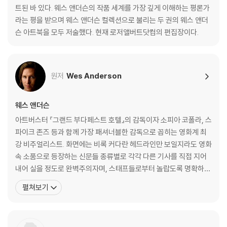
어제의 세계들 by 알리 아리칸
트된 바 있다. 웨스 앤더슨의 작품 세계를 가장 깊게 이해하는 평론가
슈테판 츠바이크 : 발췌
라는 평을 받으며 웨스 앤더슨 컬렉션으로 불리는 두 권의 웨스 앤더
완전히 다른 요소 : 로버트 D. 예먼 인터뷰
슨 아트북을 모두 저술했다. 현재 로저앨버트닷컴의 편집장이다.
웨스 앤더슨의 4:3 챌린지 by 데이비드 보드웰
십자 펜 협회
원저
Wes Anderson
옮긴이의 말
감사의 말
웨스 앤더슨
아트버스터 『그랜드 부다페스트 호텔』의 감독이자 소피아 코폴라, 스
파이크 존즈 등과 함께 가장 패셔너블한 감독으로 꼽히는 영화계 최
강 비주얼리스트. 화면에는 비록 커다란 헤드라인만 보일지라도 영화
속 소품으로 등장하는 신문들 종류별로 각각 다른 기사를 직접 지어
내어 실을 정도로 완벽주의자며, 스태프들로부터 놀랍도록 명확하고
세심한 디렉션을 주는 ‘엄청나게’ 꼼꼼한 사람이라는 평을 받는다. 20
펼쳐보기
12 남성 패션지 GQ가 선정한 베스트드레서 25인이기도 한 그는 촬
영 현장에서도 맞춤 양복과 수제 구두를 차려입는 것으로 유명하다.
특히 코듀로이와 트위드 양복을 즐겨 입으며, 시나리