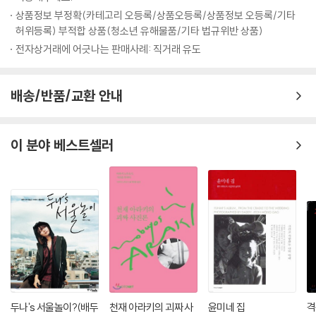
었다. 고작 14분짜리 단편이었지만 이를 본 영화 제작자들이 앤더슨과 윌
상품정보 부정확(카테고리 오등록/상품오등록/상품정보 오등록/기타
슨을 찾아왔고, 결국 장편 영화 『바틀 로켓』이 탄생하였다. 비록 대중적인
허위등록) 부적합 상품(청소년 유해물품/기타 법규위반 상품)
성공은 하지 못했지만 이 영화는 그의 번뜩이는 세계관을 보여주기에 충분
전자상거래에 어긋나는 판매사례: 직거래 유도
했고, 이후 활동의 시작점이 되었다. 거장 마틴 스콜세지 감독은 『바틀 로
켓』를 본 후 웨스 앤더슨의 팬이 되었다고 말하며, 그를 ‘차세대의 마틴 스
콜세지’로 지목했다(그러나 웨스 앤더슨이 가장 좋아하는 영화는 로만 폴
배송/반품/교환 안내
란스키의 『로즈메리의 아기』다).
그가 창조한 여덟 번째 세계 『그랜드 부다페스트 호텔』
이 분야 베스트셀러
영화 『그랜드 부다페스트 호텔』은 세계 대전이 한창인 1927년, 전쟁 분위
기와 동떨어진 화려한 공간인 그랜드 부다페스트 호텔을 배경으로, 로비
보이 제로와 그의 멘토 구스타브가 주축이 되어 구스타브의 연인이자 대부
호인 마담 D(틸다 스윈튼)의 죽음의 비밀을 파헤쳐 억울한 누명에서 벗어
나고, 상속받은 명화를 지키는 것이 전체의 줄거리다. 줄거리만 보면 진부
하고 허술한 미스터리 추격 영화처럼 느껴져 의아할 수 있지만, 그의 미학
이 간섭한 영상은 진부할 수도 허술할 수도 없다. 현실과 거리를 두어 자신
만의 이상향을 건설하고자 하는 웨스 앤더슨 세계의 테마를 계속 유지하면
두나's 서울놀이?(배두
천재 아라키의 괴짜 사
윤미네 집
격
서, 중복적인 이야기 구조(『그랜드 부다페스트 호텔』은 ‘이야기 안의 이야