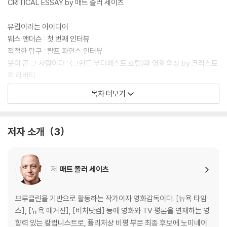
CRITICAL ESSAY by 매트 졸러 세이츠
유럽이라는 아이디어
웨스 앤더슨 : 첫 번째 인터뷰
적절한 탐구 : 랄프 파인스 인터뷰
옷이 곧 그 사람이다 : 〈그랜드 부다페스트 호텔〉과 영화 의상 by 크리스토
퍼 라버티
웨스 앤더슨 스타일 : 밀레나 카노네로 인터뷰
목차 더보기
스노글로브 세계
웨스 앤더슨 : 두 번째 인터뷰
저자 소개
3
장소와 사람과 이야기 : 〈그랜드 부다페스트 호텔〉의 음악 by 올리비아 콜
레트
친밀한 소리 : 알렉상드르 데스플라 인터뷰
저
매트 졸러 세이츠
드넓은 무대 : 〈그랜드 부다페스트 호텔〉의 프로덕션 디자인 by 스티븐 분
기차를 계속 달리게 하기 : 아담 슈토크하우젠 인터뷰
브루클린을 기반으로 활동하는 작가이자 영화감독이다. [뉴욕 타임
알곤퀸 호텔에서
스], [뉴욕 매거진], [버처닷컴] 등에 영화와 TV 평론을 연재하는 영
웨스 앤더슨 : 세 번째 인터뷰
향력 있는 칼럼니스트로, 퓰리처상 비평 부문 최종 후보에 노미네이