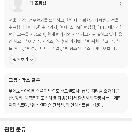
역
조동섭
서울대 언론정보학과를 졸업하고, 한양대 영화학과 대학원 과정을
수료했다. [이매진] 수석기자, [야후 스타일] 편집장, [TTL 매거진]
편집 고문을 지냈으며, 현재 번역가와 자유 기고가로 일하고 있다. 옮
긴 책으로 『오로르』 시리즈, 『오후의 이자벨』, 『빅 픽처』, 『고 온』, 『데
드 하트』, 『픽업』, 『비트레이얼』, 『빅 퀘스천』, 『스테이트 오브 더 유
니언』, 『파이브 데이즈』, 『더 잡』, 『템테이션』, 『파리5구의 여인』, 『모
펼쳐보기
멘트』, 『파리에 간 고양이』, 『프로방스에 간 고양이』, 『마술사 카터,
악마를 이기다』, 『브로크백 마운틴』, 『돌아온 피터팬』, 『순결한
그림 : 막스 달튼
부에노스아이레스를 기반으로 바로셀로나, 뉴욕, 파리를 오가며 음
반, 영화, 대중문화 포스터 등 다방면에서 활발하게 활동하는 그래픽
아티스트다. 『웨스 앤더슨 컬렉션』의 일러스트를 그렸다.
관련 분류