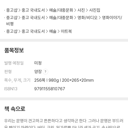
중고샵
중고 국내도서
예술/대중문화
사진
사진집
중고샵
중고 국내도서
예술/대중문화
영화/비디오
영화이야기/
비평
중고샵
중고 국내도서
예술
아트북
품목정보
발행 예정일
미정
판형
양장
쪽수, 무게, 크기
256쪽 | 980g | 200*265*20mm
ISBN13
9791155810767
책 속으로
우리는 문명이 견고하고 튼튼하다고 생각하곤 한다. 그러나 문명은 부드러
운 빵이기 마련이다. 버터, 크림, 밀가루뿐 아니라 색과 공기, 솜사탕으로