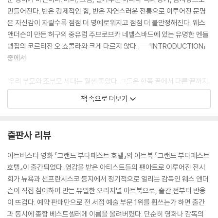
만들어진다. 반은 강제적인 힘, 반은 자연스러운 전통으로 이루어진 문명
은 자신감이 자랄수록 점점 더 영예로워지고 점점 더 불안정해진다. 웨스
앤더슨이 만든 허구의 중유럽 주브로브카 네벨스바드에 있는 유명한 멘들
빵집의 코르티잔 오 쇼콜라와 크게 다르지 않다. ---「INTRODUCTION」
중에서
‘우리 부모와 조부모 세대는 훨씬 좋았다. 그들은 한쪽 끝에서 다른 끝까지
깔끔한 일직선으로 조용한 삶을 살았다. 그래서 나는 그들이 부러운가? 잘
책 속으로 더보기
모르겠다. 그들은 진짜 고통에서, 악의와 운명의 힘에서 멀리 떨어져 꾸벅
꾸벅 조는 듯 삶을 살았지만 편안함이 낡은 신화가 되고, 안전은 유치한 꿈
이 된 우리는 우리 존재의 하나부터 열까지 긴장을 느끼고 있고, 무엇에 대
출판사 리뷰
한 공포를 늘 새롭게 신경마다 느껴야 한다. 우리 삶의 매 시간은 세계의 운
명과 연결되어 있다. 비탄으로 또 즐거움으로, 우리는 우리 자신의 작은 삶
아트버스터 영화 『그랜드 부다페스트 호텔』의 아트북 『그랜드 부다페스트
저 너머의 역사와 시간을 살아가지만, 그들은 자기 자신 너머의 것은 아무
호텔』이 출간되었다. 영감을 받은 아티스트들의 팬아트로 이루어진 전시
것도 몰랐다. 그러므로 오늘날 우리 모두는, 가장 어린 인류라도, 우리 선조
회가 뉴욕과 샌프란시스코 등지에서 정기적으로 열리는 감독인 웨스 앤더
의 가장 현명한 사람보다 현실에 대해 천 배는 많이 알고 있다. 그러나 우리
슨이 직접 참여하여 만든 유일한 오리지널 아트북으로, 출간 전부터 반응
에게 거저 주어지는 것은 아무것도 없다. 우리는 그 대가를 완전히 치렀다.’
이 뜨겁다. 예약 판매만으로 전 서점 예술 부문 1위를 휩쓰는가 하면 출간
---「INTRODUCTION」중에서
과 동시에 종합 베스트셀러에 이름을 올려버렸다. 단순히 영화나 감독의