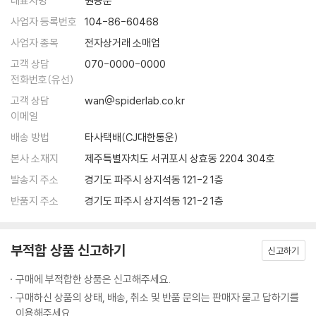
대표자명
원용준
Q : 네, 이제 큰 질문이 남았군요. 감독님의 영화 세계에서 신이 존재하나
나라는 것은 아무도 의심하지 않는다. 그러나 180cm가 넘는 키에 깡마른
사업자 등록번호
104-86-60468
요? 만약 존재한다면, 그 신은 위에서 지켜보고 있나요, 아니면 직접 간섭
몸, 헐렁하게 걸친 셔츠를 바지에 반쯤 밀어 넣고 다니는 웨스 앤더슨은 겉
사업자 종목
전자상거래 소매업
하나요?
으로 보기에는 칠칠치 못한 껑충한 소년처럼 보인다. 실제로 『로얄 테넌바
A : [긴 침묵] 신이 간섭합니다. ---「웨스 앤더슨 : 세 번째 인터뷰」중에서
고객 상담
070-0000-0000
움』에서 함께 작업했던 배우 안젤리카 휴스턴은 첫 만남에서 그를 십대 후
전화번호(유선)
반으로 착각했다고 회상한다(웨스 앤더슨은 1969년생이다).
츠바이크의 알프스 별장과 그랜드 부다페스트 호텔은 분명히 연결된다. 이
고객 상담
wan@spiderlab.co.kr
연결은 꼬리를 무는 연상 작용을 선언한다. 유럽의 사라진 과거를 찬양하
이메일
웨스 앤더슨에게 영화는 개인적 기억의 일부이기도 하다. 10살 때 부모가
고 자신의 과거를 전하는 데 열중한 츠바이크, 자신이 사랑하는 호텔이 ‘빌
이혼하자, 그는 거짓말과 난폭한 돌발행위로 학교생활을 망가뜨렸다. 그러
배송 방법
타사택배(CJ대한통운)
어먹게 추잡한 곰보 파시스트 개자식’의 손에 넘어가거나 폭격에 재가 될
나 그의 상황을 알게 된 학교 선생님(조력자)이 영화광이던 그가 몰두할
본사 소재지
제주특별자치도 서귀포시 상효동 2204 304호
지 모를 가능성을 미리 막으려는 구스타브, 구스타브의 스토리를 적당한
수 있도록 다양한 장르를 희곡으로 써서 공연을 올리도록 배려해주었고,
때에 전달하려는 늙은 제로, 프롤로그를 방해하다가 옆에 서 있는 손자로
발송지 주소
경기도 파주시 상지석동 121-2 1층
앤더슨은 스스로 주연까지 겸하며 원치 않는 친구들에게 강제로 사인을 해
대표되는 미래 세대에게 다시 스토리를 전달하려는 ‘작가’. 이 모든 노력이
반품지 주소
경기도 파주시 상지석동 121-2 1층
주는 등 만족스런 학창 시절을 보내게 되었다. 이후 연극과 문학으로 관심
멘들 빵집의 분홍색 상자에 담겨 묘지 시퀀스에서 리본으로 묶인다. 영화
사를 넓혀가던 웨스 앤더슨은 대학에서 운명적인 파트너 오언 윌슨을 만났
는 책이고, 책은 제로의 스토리고, 제로의 스토리는 구스타브의 스토리고,
다. (오언 윌슨은 앤더슨의 모든 영화를 함께 쓰고, 연기하였다.)
구스타브의 스토리는 그랜드 부다페스트이고, 그랜드 부다페스트는 츠바
부적합 상품 신고하기
신고하기
이크의 알프스 별장이고 오스트리아고 유럽이고 모든 것이다. 그리고 사라
상대를 ‘제 잘난 멋에 사는 참여의식 없는 놈’으로 여겨 말도 섞지 않던 둘
구매에 부적합한 상품은 신고해주세요.
지고, 사라지고, 사라졌다. 모두 다. 스토리만 남는다.
은 이내 서로 생각이 비슷하다는 사실을 깨달고 의기투합했다. 두 사람은
구매하신 상품의 상태, 배송, 취소 및 반품 문의는 판매자 묻고 답하기를
---「어제의 세계들 by 알리 아리칸」중에서
몇백 달러와 앤더슨의 형에게 얻은 16mm 필름을 가지고 첫 영화를 만들
이용해주세요.