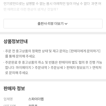
인기로만으로는 설명할 수 없는 몹시 이례적인 일이 아닐 수 없다. 과연 어
마지막 숏들은 ‘유산으로서 스토리’라는 개념을 납득하게 만든다. 늙은 작
떤 매력으로 이런 현상이 생겨난 것일까?
가가 소파에 손자와 함께 조용히 앉아 있다. 그는 제로와 대화하던 밤에 입
었던 것과 비슷한 노퍽 슈트를 입고 있으며 1968년의 호텔 과 비슷한 장식
웨스 앤더슨, 조금 별난 천재의 탄생
출판사 리뷰 더보기
의 서재에 있다. 젊은 작가의 목소리는 늙은 작가의 음성으로 바뀐다. “매
혹적인 낡은 폐허였지만, 다시 가보지 못했다.” 그리고 다시 묘지에 있는
웨스 앤더슨은 연출자가 아니라 새로운 세계의 창조자에 가깝다. 그의 영
소녀로 돌아가, 소녀는 책을 덮는다. 삶은 스러진다. 예술은 남겨진다. --?
화 속 배경은 집(『로얄 테넌바움』(2001))이나, 배(『스티브 지소와의 해저
상품정보안내
「CRITICAL ESSAY」중에서
생활』(2004))나 야영장(『문라이즈 킹덤』(2012)) 같은 익숙한 장소지
만, 그의 터치를 거치고 나면 지금까지 없던 낯선 세계가 창조된다. ‘앤더슨
주문 전 중고상품의 정확한 상태 및 재고 문의는 [판매자에게 문의하기]
물론 웨스 앤더슨에게 ‘초안 같은 것’은 다른 감독에게는 완성품이다. 그날
터치’라는 신조어가 생길 만큼 시각적 압도가 강력한 탓에 그의 영화는 종
를 통해 문의해 주세요.
본 편집본과 극장에서 개봉된 영화를 비교하면, 눈에 띄게 다른 점이 전혀
종 패션 필름이라고 폄하되기도 한다. 그러나 그의 영화들이 단순히 인스
주문완료 후 중고상품의 취소 및 반품은 판매자와 별도 협의 후 진행 가능
없었다. 완성작 같았다. 여러 겹으로 중첩된 스토리 전개 장치부터 시계태
타그램용 예쁜 화면으로 머물지 않고 그만의 시그니처로 자리 잡게 된 이
합니다. 마이페이지 > 주문내역 > 주문상세 > 판매자 정보보기 > 연락처
엽처럼 딱 맞물려 돌아가는 등장인물과 사건까지, 영화가 전작들에 비해
유는 화려한 시각적 이미지 이상의 무엇을 갖고 있기 때문이다. 그는 늘 잊
로 문의해 주세요.
어찌나 복잡해 보이는지 딱 한 번만 보고 웨스와 인터뷰할 생각을 하니 두
혀진 세계와 상실에 대한 노스탤지어를 자극하는 이야기를 지닌 이야기꾼
려울 지경이었다. ---「유럽이라는 아이디어」중에서
이다.
판매자 정보
Q : 실제로 우주에서 촬영하는 SF 영화를 만들고 싶다고 인터뷰한 적이 있
지금까지 달랑 8편의 영화를 세상에 내놓은 감독 웨스 앤더슨은 이미 ‘당
죠? 그냥 농담이었나요?
업체명
스파이더랩
장 죽어도 영화사에 기록될 감독’이라는 평가를 받는다. 그가 할 하틀리와
A : 아뇨, 그럴 의향이 있습니다.
쿠엔틴 타란티노 이후 가장 독창적인 세계를 이룬 미국 영화계 감독 중 하