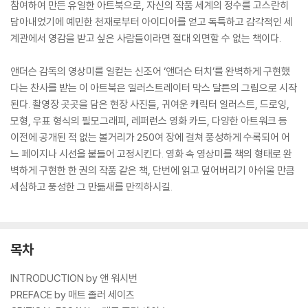
참여하여 만든 유일한 아트북으로, 자신의 작품 세계의 정수를 고스란히
담아내었기에 예민한 천재로부터 아이디어를 얻고 독특하고 감각적인 세
계관에서 영감을 받고 싶은 사람들이라면 절대 외면할 수 없는 책이다.
앤더슨 감독의 영상미를 일컫는 신조어 ‘앤더슨 터치’를 완벽하게 구현했
다는 찬사를 받는 이 아트북은 일러스트레이터 막스 달튼의 그림으로 시작
된다. 촬영장 곳곳을 담은 현장 사진들, 귀여운 캐릭터 일러스트, 드로잉,
모형, 우표 형식의 필모그래피, 레퍼런스 영화 카드, 다양한 아트워크 등
이전에 공개된 적 없는 볼거리가 250여 장에 걸쳐 풍성하게 수록되어 어
느 페이지나 시선을 붙들어 고정시킨다. 영화 속 영상미를 책의 형태로 완
벽하게 구현한 한 권의 작품 같은 책, 단번에 읽고 덮어버리기 아쉬울 만큼
세심하고 풍성한 그 만듦새를 만끽하시길.
목차
INTRODUCTION by 앤 워시번
PREFACE by 매트 졸러 세이츠