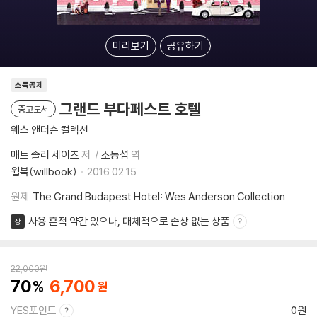
미리보기
공유하기
소득공제
그랜드 부다페스트 호텔
중고도서
웨스 앤더슨 컬렉션
매트 졸러 세이츠
저
조동섭
역
윌북(willbook)
2016.02.15.
원제
The Grand Budapest Hotel: Wes Anderson Collection
사용 흔적 약간 있으나, 대체적으로 손상 없는 상품
상
22,000
원
70
6,700
YES포인트
0원