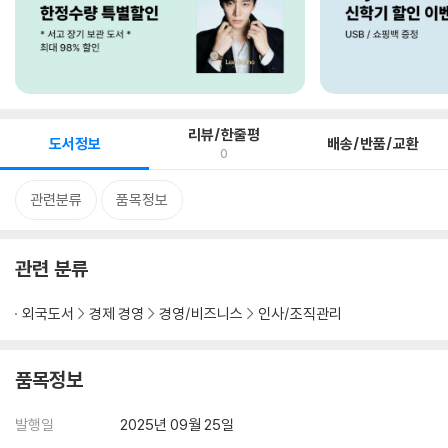
리뷰/한줄평
도서정보
배송/반품/교환
0
관련분류
품목정보
관련 분류
외국도서
경제 경영
경영/비즈니스
인사/조직관리
품목정보
발행일
2025년 09월 25일