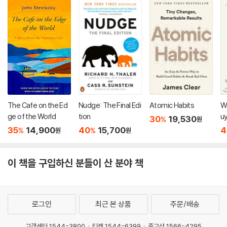
The Cafe on the Ed
Nudge: The Final Edi
Atomic Habits
W
ge of the World
tion
u
30
19,530
%
원
35
14,900
40
15,700
4
%
%
원
원
이 책을 구입하신 분들이 산 분야 책
로그인
최근 본 상품
주문/배송
고객센터 1544-3800
티켓 1544-6399
중고샵 1566-4295