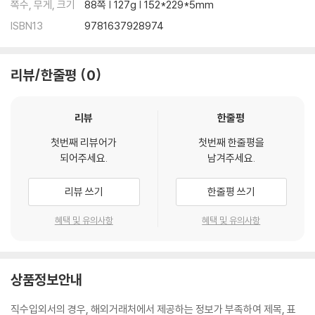
쪽수, 무게, 크기
88쪽 | 127g | 152*229*5mm
ISBN13
9781637928974
리뷰/한줄평
0
리뷰
한줄평
첫번째 리뷰어가
첫번째 한줄평을
되어주세요.
남겨주세요.
리뷰 쓰기
한줄평 쓰기
혜택 및 유의사항
혜택 및 유의사항
상품정보안내
직수입외서의 경우, 해외거래처에서 제공하는 정보가 부족하여 제목, 표