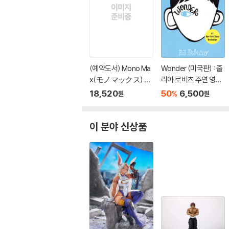
(예약도서) Mono Ma
Wonder (미국판) : 줄
x(モノマックス) 20
리아 로버츠 주연 영화
26年10月號
'원더' 원작 소설
18,520
50
6,500
%
원
원
이 분야 신상품