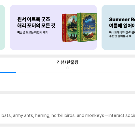
리뷰/한줄평
0
ats, army ants, herring, horbill birds, and monkeys--interact socia