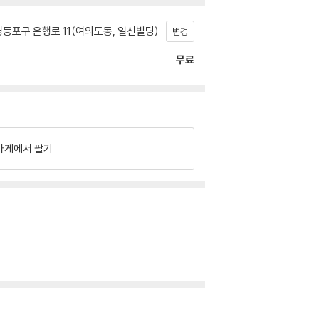
등포구 은행로 11(여의도동, 일신빌딩)
변경
무료
가게에서 팔기