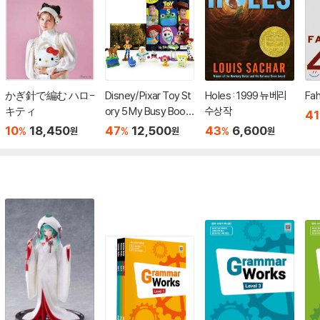
かぎ針で編む ハロ-
Disney/Pixar Toy St
Holes : 1999 뉴베리
Fah
キティ
ory 5 My Busy Book
수상작
41
s
10
18,450
47
12,500
43
6,600
%
%
%
원
원
원