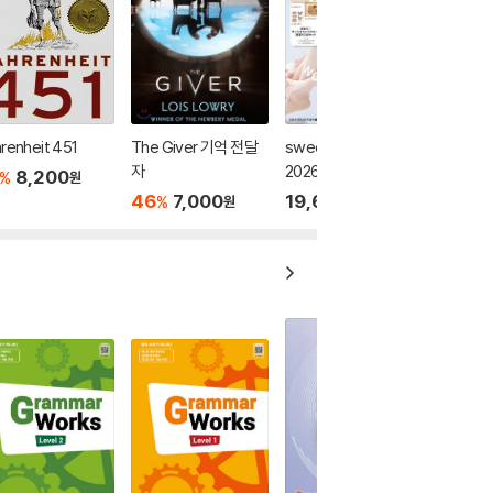
renheit 451
The Giver 기억 전달
sweet(スウィ-ト)
자
2026年8月號
8,200
%
원
46
7,000
19,620
%
원
원