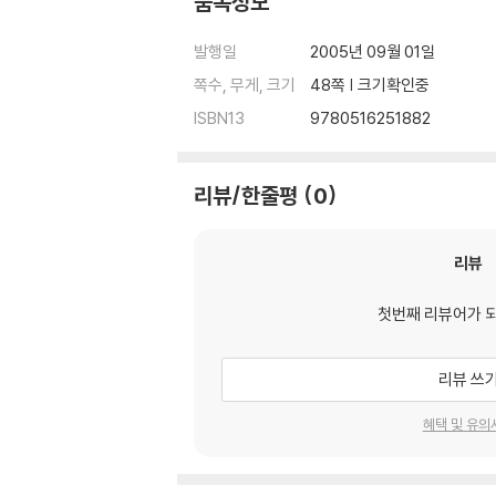
품목정보
발행일
2005년 09월 01일
쪽수, 무게, 크기
48쪽 | 크기확인중
ISBN13
9780516251882
리뷰/한줄평
0
리뷰
첫번째 리뷰어가 
리뷰 쓰
혜택 및 유의