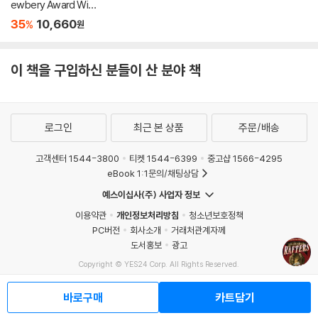
ewbery Award Winn
er
35
10,660
%
원
이 책을 구입하신 분들이 산 분야 책
로그인
최근 본 상품
주문/배송
고객센터 1544-3800
티켓 1544-6399
중고샵 1566-4295
eBook 1:1문의/채팅상담
예스이십사(주) 사업자 정보
이용약관
개인정보처리방침
청소년보호정책
PC버전
회사소개
거래처관계자께
도서홍보
광고
Copyright © YES24 Corp. All Rights Reserved.
MATOM9
바로구매
카트담기