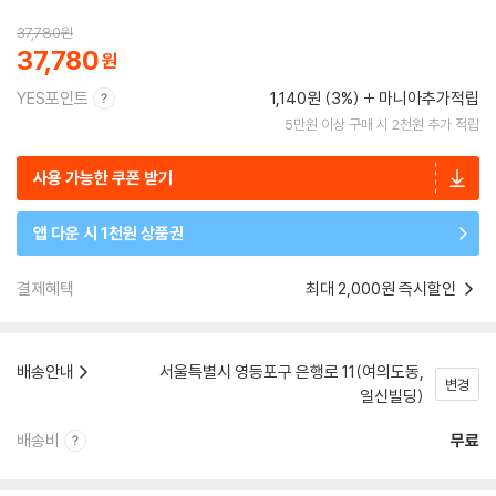
37,780
원
37,780
YES포인트
1,140원 (3%)
마니아추가적립
5만원 이상 구매 시 2천원 추가 적립
사용 가능한 쿠폰 받기
앱 다운 시 1천원 상품권
결제혜택
최대 2,000원 즉시할인
배송안내
서울특별시 영등포구 은행로 11(여의도동,
변경
일신빌딩)
배송비
무료