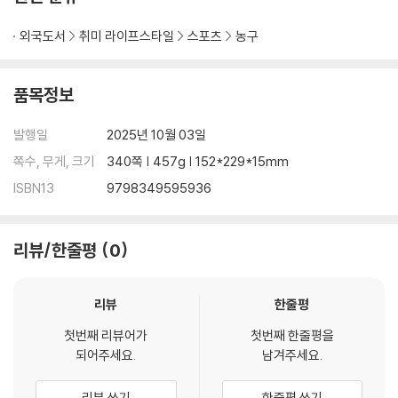
pass hand to hand and chapter to chapter. The book ultimatel
y honors a community that carried Kansas basketball through
외국도서
취미 라이프스타일
스포츠
농구
segregation's barriers and up into the rafters.
품목정보
발행일
2025년 10월 03일
쪽수, 무게, 크기
340쪽 | 457g | 152*229*15mm
ISBN13
9798349595936
리뷰/한줄평
0
리뷰
한줄평
첫번째 리뷰어가
첫번째 한줄평을
되어주세요.
남겨주세요.
리뷰 쓰기
한줄평 쓰기