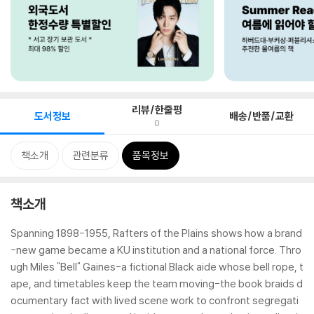
리뷰/한줄평
도서정보
배송/반품/교환
0
책소개
관련분류
품목정보
책소개
Spanning 1898-1955, Rafters of the Plains shows how a brand
-new game became a KU institution and a national force. Thro
ugh Miles "Bell" Gaines-a fictional Black aide whose bell rope, t
ape, and timetables keep the team moving-the book braids d
ocumentary fact with lived scene work to confront segregati